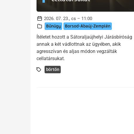
2026. 07. 23., cs – 11:00
Bűnügy
Borsod-Abaúj-Zemplén
Ítéletet hozott a Sátoraljaújhelyi Járásbíróság
annak a két vádlottnak az ügyében, akik
agresszívan és aljas módon vegzálták
cellatársukat.
börtön