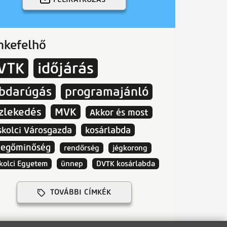
mkefelhő
VTK
időjárás
abdarúgás
programajánló
zlekedés
MVK
Akkor és most
skolci Városgazda
kosárlabda
vegőminőség
rendőrség
jégkorong
kolci Egyetem
ünnep
DVTK kosárlabda
TOVÁBBI CÍMKÉK