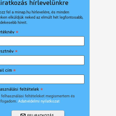
liratkozás hírlevelünkre
ozz fel a minap.hu hírlevelére, és minden
eken elküldjük neked az elmúlt hét legfontosabb,
rdekesebb híreit.
etéknév
esztnév
il cím
asználási feltételek
 felhasználási feltételeket megismertem és
lfogadom.
Adatvédelmi nyilatkozat
FELIRATKOZÁS