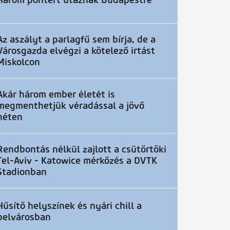
Három pontért utaznak Budapestre
Az aszályt a parlagfű sem bírja, de a
Városgazda elvégzi a kötelező irtást
Miskolcon
Akár három ember életét is
megmenthetjük véradással a jövő
héten
Rendbontás nélkül zajlott a csütörtöki
Tel-Aviv - Katowice mérkőzés a DVTK
Stadionban
Hűsítő helyszínek és nyári chill a
belvárosban