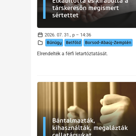
Elkábította és kirabolta a
társkeresőn megismert
sértettet
2026. 07. 31., p – 14:36
Bűnügy
Belföld
Borsod-Abaúj-Zemplén
Elrendelték a férfi letartóztatását.
Bántalmazták,
kihasználták, megalázták
cellatársukat