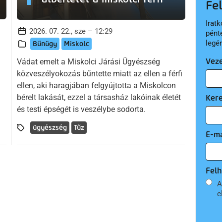
Fe
Iratk
2026. 07. 22., sze – 12:29
pént
legé
Bűnügy
Miskolc
Vez
Vádat emelt a Miskolci Járási Ügyészség
közveszélyokozás bűntette miatt az ellen a férfi
ellen, aki haragjában felgyújtotta a Miskolcon
bérelt lakását, ezzel a társasház lakóinak életét
Ker
és testi épségét is veszélybe sodorta.
ügyészség
Tűz
E-ma
Felh
A
e