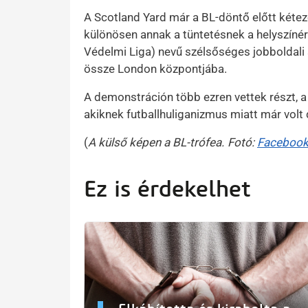
A Scotland Yard már a BL-döntő előtt kéteze
különösen annak a tüntetésnek a helyszíné
Védelmi Liga) nevű szélsőséges jobboldali 
össze London központjába.
A demonstráción több ezren vettek részt, a
akiknek futballhuliganizmus miatt már volt
(
A külső képen a BL-trófea. Fotó:
Facebook
Ez is érdekelhet