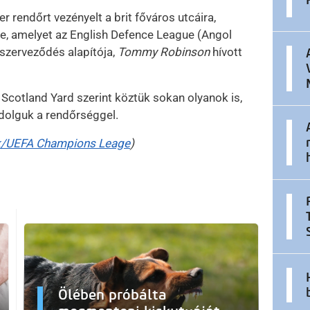
r rendőrt vezényelt a brit főváros utcáira,
re, amelyet az English Defence League (Angol
szerveződés alapítója,
Tommy Robinson
hívott
 Scotland Yard szerint köztük sokan olyanok is,
 dolguk a rendőrséggel.
/UEFA Champions Leage
)
Ölében próbálta