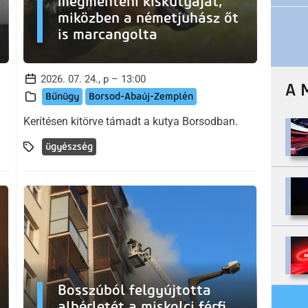
megmenteni kiskutyáját,
miközben a németjuhász őt
is marcangolta
2026. 07. 24., p – 13:00
A 
Bűnügy
Borsod-Abaúj-Zemplén
Kerítésen kitörve támadt a kutya Borsodban.
ügyészség
Bosszúból felgyújtotta
albérletét a miskolci férfi