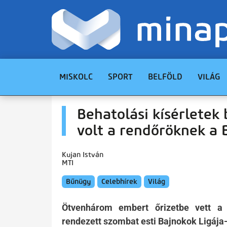
MISKOLC
SPORT
BELFÖLD
VILÁG
Behatolási kísérletek b
volt a rendőröknek a 
Kujan István
MTI
Bűnügy
Celebhírek
Világ
Ötvenhárom embert őrizetbe vett a
rendezett szombat esti Bajnokok Ligája-