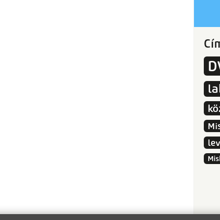
Cí
D
l
kö
Mi
le
Mis