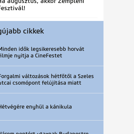
Ha augusztus, akkor Zempléni
Fesztivál!
gújabb cikkek
Minden idők legsikeresebb horvát
filmje nyitja a CineFestet
Forgalmi változások hétfőtől a Szeles
utcai csomópont felújítása miatt
Hétvégére enyhül a kánikula