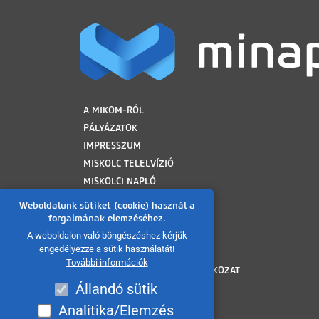
LÁBLÉC
A MIKOM-RÓL
PÁLYÁZATOK
IMPRESSZUM
MISKOLC TELELVÍZIÓ
MISKOLCI NAPLÓ
MINAP ARCHÍVUM
Weboldalunk sütiket (cookie) használ a
FELHASZNÁLÁSI FELTÉTELEK
forgalmának elemzéséhez.
ADATVÉDELMI TÁJÉKOZTATÓ
A weboldalon való böngészéshez kérjük
engedélyezze a sütik használatát!
SÜTI TÁJÉKOZTATÓ
További információk
AKADÁLYMENTESÍTÉSI NYILATKOZAT
Állandó sütik
KÖZÉRDEKŰ ADATOK
KÖZADATKERESŐ
Analitika/Elemzés