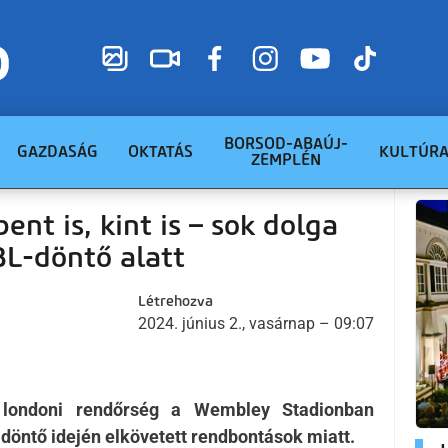
BORSOD-ABAÚJ-
GAZDASÁG
OKTATÁS
KULTÚR
ZEMPLÉN
ent is, kint is – sok dolga
BL-döntő alatt
Létrehozva
2024. június 2., vasárnap – 09:07
 londoni rendőrség a Wembley Stadionban
döntő idején elkövetett rendbontások miatt.