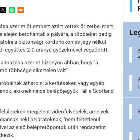
ens in a new window
Opens in a new window
Opens in a new window
ása szerint öt embert azért vettek őrizetbe, mert
Le
elején berohantak a pályára, a többieket pedig
atolni a biztonsági kordonokon és jegy nélkül
di együttes 2-0 arányú győzelmével végződött.
almazása szerint bizonyos abban, hogy "a
mó többsége sikertelen volt".
óbálnak áthatolni a kerítéseken vagy egyéb
anok, akiknek nincs belépőjegyük - áll a Scotland
 felületeken megjelent videófelvételek, amelyek
hannak neki bejáratoknak, "nem feltétlenül
mivel az első beléptetőpontok után rendszerint
kezik.