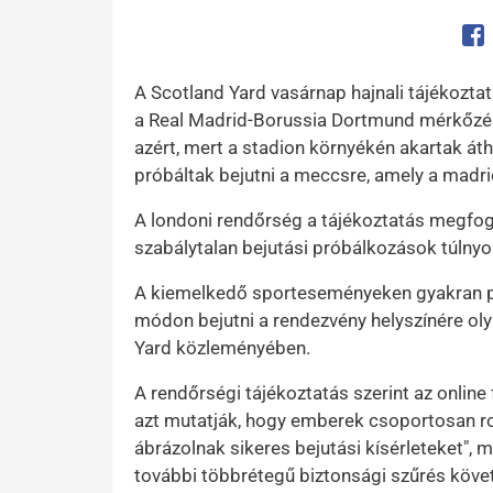
Op
A Scotland Yard vasárnap hajnali tájékoztat
a Real Madrid-Borussia Dortmund mérkőzés 
azért, mert a stadion környékén akartak áth
próbáltak bejutni a meccsre, amely a madri
A londoni rendőrség a tájékoztatás megfog
szabálytalan bejutási próbálkozások túlnyo
A kiemelkedő sporteseményeken gyakran pr
módon bejutni a rendezvény helyszínére oly
Yard közleményében.
A rendőrségi tájékoztatás szerint az online
azt mutatják, hogy emberek csoportosan ro
ábrázolnak sikeres bejutási kísérleteket", 
további többrétegű biztonsági szűrés követ