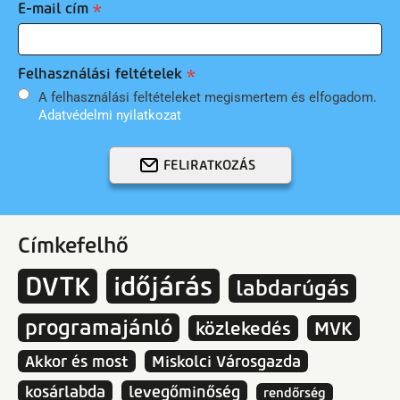
E-mail cím
Felhasználási feltételek
A felhasználási feltételeket megismertem és elfogadom.
Adatvédelmi nyilatkozat
FELIRATKOZÁS
Címkefelhő
DVTK
időjárás
labdarúgás
programajánló
közlekedés
MVK
Akkor és most
Miskolci Városgazda
kosárlabda
levegőminőség
rendőrség