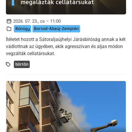
megalázták cellatársukat
2026. 07. 23., cs – 11:00
Bűnügy
Borsod-Abaúj-Zemplén
Ítéletet hozott a Sátoraljaújhelyi Járásbíróság annak a két
vádlottnak az ügyében, akik agresszívan és aljas módon
vegzálták cellatársukat.
börtön