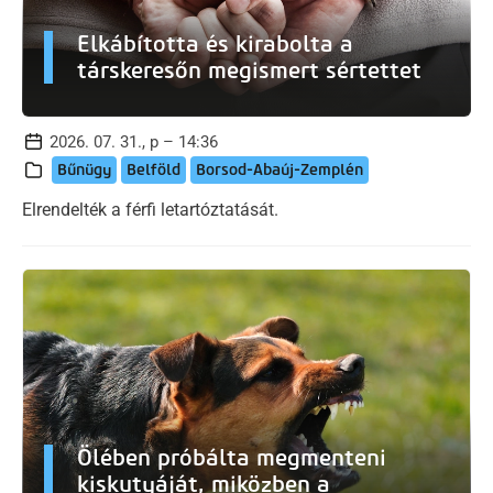
Elkábította és kirabolta a
társkeresőn megismert sértettet
2026. 07. 31., p – 14:36
Bűnügy
Belföld
Borsod-Abaúj-Zemplén
Elrendelték a férfi letartóztatását.
Ölében próbálta megmenteni
kiskutyáját, miközben a