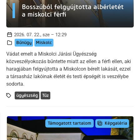
Bosszúból felgyújtotta albérletét
a miskolci férfi
2026. 07. 22., sze – 12:29
Bűnügy
Miskolc
Vádat emelt a Miskolci Járási Ügyészség
közveszélyokozás bűntette miatt az ellen a férfi ellen, aki
haragjában felgyújtotta a Miskolcon bérelt lakását, ezzel
a társasház lakóinak életét és testi épségét is veszélybe
sodorta.
ügyészség
Tűz
Képgaléria
Támogatott tartalom