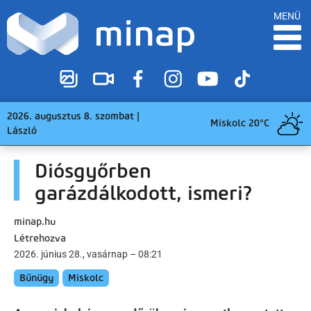
MENÜ
2026. augusztus 8. szombat |
Miskolc 20°C
László
Diósgyőrben
garázdálkodott, ismeri?
minap.hu
Létrehozva
2026. június 28., vasárnap – 08:21
Bűnügy
Miskolc