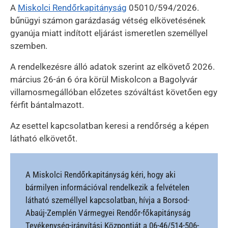
A
Miskolci Rendőrkapitányság
05010/594/2026.
bűnügyi számon garázdaság vétség elkövetésének
gyanúja miatt indított eljárást ismeretlen személlyel
szemben.
A rendelkezésre álló adatok szerint az elkövető 2026.
március 26-án 6 óra körül Miskolcon a Bagolyvár
villamosmegállóban előzetes szóváltást követően egy
férfit bántalmazott.
Az esettel kapcsolatban keresi a rendőrség a képen
látható elkövetőt.
A Miskolci Rendőrkapitányság kéri, hogy aki
bármilyen információval rendelkezik a felvételen
látható személlyel kapcsolatban, hívja a Borsod-
Abaúj-Zemplén Vármegyei Rendőr-főkapitányság
Tevékenység-irányítási Központját a 06-46/514-506-