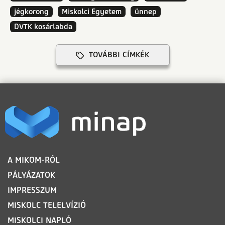
jégkorong
Miskolci Egyetem
ünnep
DVTK kosárlabda
TOVÁBBI CÍMKÉK
LÁBLÉC
A MIKOM-RÓL
PÁLYÁZATOK
IMPRESSZUM
MISKOLC TELELVÍZIÓ
MISKOLCI NAPLÓ