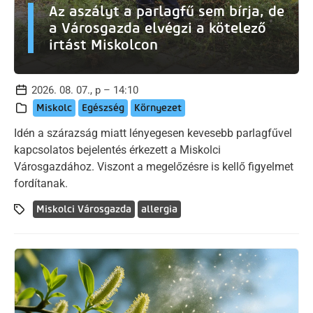
Az aszályt a parlagfű sem bírja, de
a Városgazda elvégzi a kötelező
irtást Miskolcon
2026. 08. 07., p – 14:10
Miskolc
Egészség
Környezet
Idén a szárazság miatt lényegesen kevesebb parlagfűvel
kapcsolatos bejelentés érkezett a Miskolci
Városgazdához. Viszont a megelőzésre is kellő figyelmet
fordítanak.
Miskolci Városgazda
allergia