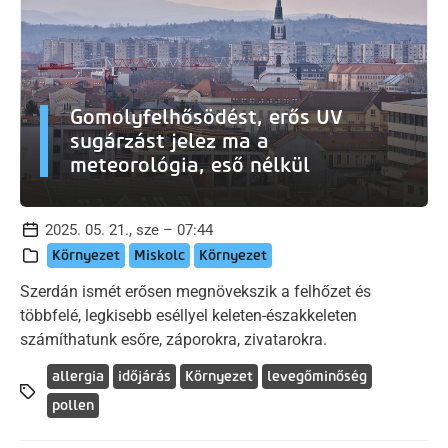
Gomolyfelhősödést, erős UV
sugárzást jelez ma a
meteorológia, eső nélkül
2025. 05. 21., sze – 07:44
Környezet
Miskolc
Környezet
Szerdán ismét erősen megnövekszik a felhőzet és
többfelé, legkisebb eséllyel keleten-északkeleten
számíthatunk esőre, záporokra, zivatarokra.
allergia
időjárás
Környezet
levegőminőség
pollen