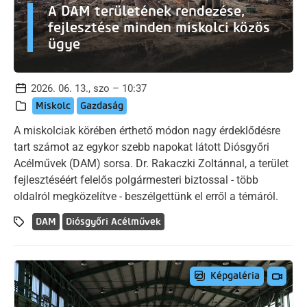
A DAM területének rendezése,
fejlesztése minden miskolci közös
ügye
2026. 06. 13., szo – 10:37
Miskolc
Gazdaság
A miskolciak körében érthető módon nagy érdeklődésre
tart számot az egykor szebb napokat látott Diósgyőri
Acélművek (DAM) sorsa. Dr. Rakaczki Zoltánnal, a terület
fejlesztéséért felelős polgármesteri biztossal - több
oldalról megközelítve - beszélgettünk el erről a témáról.
DAM
Diósgyőri Acélművek
Képgaléria