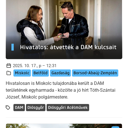
Hivatalos: átvették a DAM kulcsait
2025. 10. 17., p – 12:31
Miskolc
Belföld
Gazdaság
Borsod-Abaúj-Zemplén
Hivatalosan is Miskolc tulajdonába került a DAM
területének egyharmada - közölte a jó hírt Tóth-Szántai
József, Miskolc polgármestere.
DAM
Diósgyőr
Diósgyőri Acélművek