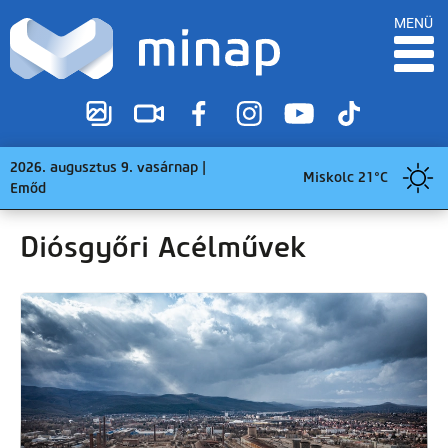
MENÜ
2026. augusztus 9. vasárnap |
Miskolc 21°C
Emőd
Diósgyőri Acélművek