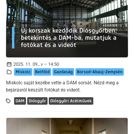
Új korszak kezdődik Diósgyőrben:
betekintés a DAM-ba, mutatjuk a
fotókat és a videót
2025. 11. 09., v – 14:50
Miskolc
Belföld
Gazdaság
Borsod-Abaúj-Zemplén
Miskolc saját kezébe vette a DAM sorsát. Nézd meg a
bejárásról készült fotókat és videót.
DAM
Diósgyőr
Diósgyőri Acélművek