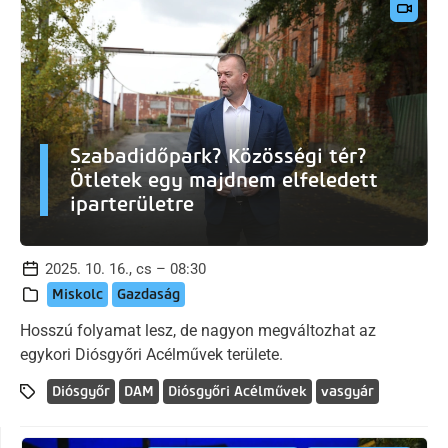
Szabadidőpark? Közösségi tér?
Ötletek egy majdnem elfeledett
iparterületre
2025. 10. 16., cs – 08:30
Miskolc
Gazdaság
Hosszú folyamat lesz, de nagyon megváltozhat az
egykori Diósgyőri Acélművek területe.
Diósgyőr
DAM
Diósgyőri Acélművek
vasgyár