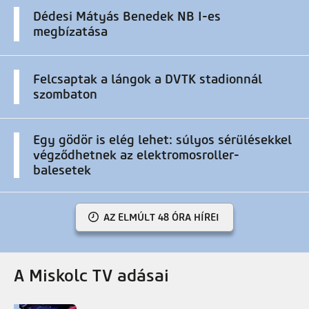
Dédesi Mátyás Benedek NB I-es
megbízatása
Felcsaptak a lángok a DVTK stadionnál
szombaton
Egy gödör is elég lehet: súlyos sérülésekkel
végződhetnek az elektromosroller-
balesetek
AZ ELMÚLT 48 ÓRA HÍREI
A Miskolc TV adásai