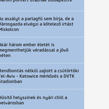
Három pontért utaznak Budapestre
Az aszályt a parlagfű sem bírja, de a
Városgazda elvégzi a kötelező irtást
Miskolcon
Akár három ember életét is
megmenthetjük véradással a jövő
héten
Rendbontás nélkül zajlott a csütörtöki
Tel-Aviv - Katowice mérkőzés a DVTK
Stadionban
Hűsítő helyszínek és nyári chill a
belvárosban