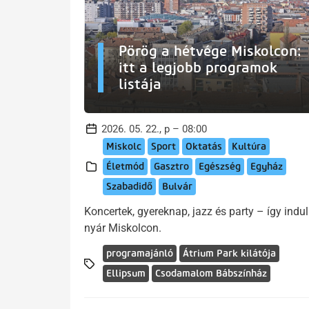
Pörög a hétvége Miskolcon:
itt a legjobb programok
listája
2026. 05. 22., p – 08:00
Miskolc
Sport
Oktatás
Kultúra
Életmód
Gasztro
Egészség
Egyház
Szabadidő
Bulvár
Koncertek, gyereknap, jazz és party – így indul
nyár Miskolcon.
programajánló
Átrium Park kilátója
Ellipsum
Csodamalom Bábszínház