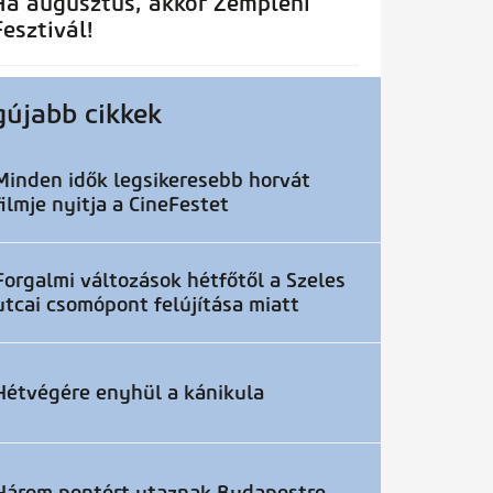
Ha augusztus, akkor Zempléni
Fesztivál!
gújabb cikkek
Minden idők legsikeresebb horvát
filmje nyitja a CineFestet
Forgalmi változások hétfőtől a Szeles
utcai csomópont felújítása miatt
Hétvégére enyhül a kánikula