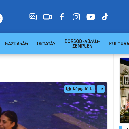
BORSOD-ABAÚJ-
GAZDASÁG
OKTATÁS
KULTÚR
ZEMPLÉN
Képgaléria