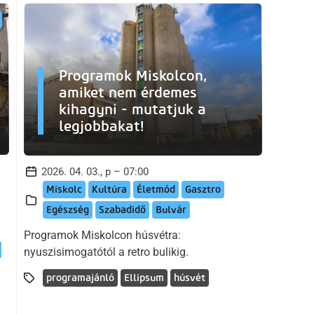
Programok Miskolcon,
amiket nem érdemes
kihagyni - mutatjuk a
legjobbakat!
2026. 04. 03., p – 07:00
Miskolc
Kultúra
Életmód
Gasztro
Egészség
Szabadidő
Bulvár
Programok Miskolcon húsvétra:
nyuszisimogatótól a retro bulikig.
programajánló
Ellipsum
húsvét