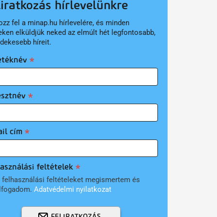
liratkozás hírlevelünkre
ozz fel a minap.hu hírlevelére, és minden
eken elküldjük neked az elmúlt hét legfontosabb,
rdekesebb híreit.
etéknév
esztnév
il cím
asználási feltételek
 felhasználási feltételeket megismertem és
lfogadom.
Adatvédelmi nyilatkozat
FELIRATKOZÁS