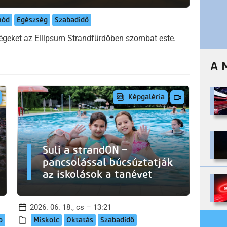
mód
Egészség
Szabadidő
dégeket az Ellipsum Strandfürdőben szombat este.
A 
Képgaléria
Suli a strandON –
pancsolással búcsúztatják
az iskolások a tanévet
2026. 06. 18., cs – 13:21
o
Miskolc
Oktatás
Szabadidő