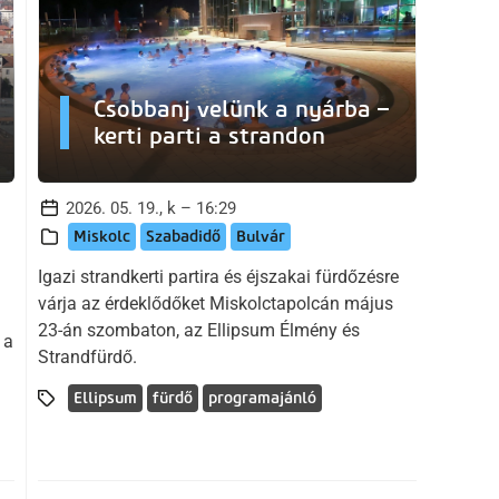
Csobbanj velünk a nyárba –
kerti parti a strandon
2026. 05. 19., k – 16:29
Miskolc
Szabadidő
Bulvár
Igazi strandkerti partira és éjszakai fürdőzésre
várja az érdeklődőket Miskolctapolcán május
23-án szombaton, az Ellipsum Élmény és
 a
Strandfürdő.
Ellipsum
fürdő
programajánló