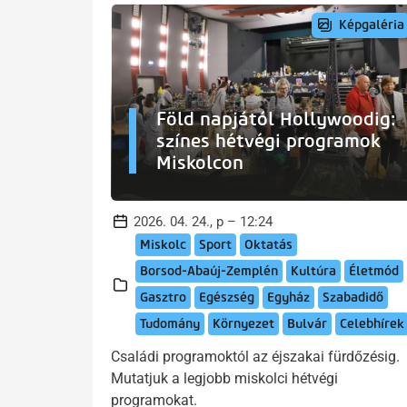
Képgaléria
Föld napjától Hollywoodig:
színes hétvégi programok
Miskolcon
2026. 04. 24., p – 12:24
Miskolc
Sport
Oktatás
Borsod-Abaúj-Zemplén
Kultúra
Életmód
Gasztro
Egészség
Egyház
Szabadidő
Tudomány
Környezet
Bulvár
Celebhírek
Családi programoktól az éjszakai fürdőzésig.
Mutatjuk a legjobb miskolci hétvégi
programokat.