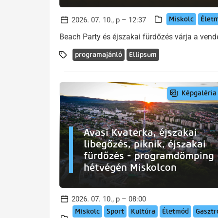
Miskolc
Élet
2026. 07. 10., p – 12:37
Beach Party és éjszakai fürdőzés várja a ven
programajánló
Ellipsum
Képgaléria
Avasi Kvaterka, éjszakai
libegőzés, piknik, éjszakai
fürdőzés - programdömping
hétvégén Miskolcon
2026. 07. 10., p – 08:00
Miskolc
Sport
Kultúra
Életmód
Gasztr