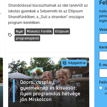
Fe
Strandolással búcsúzhatnak az idei tanévtől az
iskolás gyerekek a Selyemréti és az Ellipsum
Iratk
,
pént
Strandfürdőben, a „Suli a strandon” országos
legé
program keretében.
Vez
Nyár
Miskolci Fürdők
Ellipsum
programajánló
Ker
Képgaléria
E-ma
Doors, cosplay,
Felh
gyermeknap és kisvasút:
A
ilyen programdús hétvége
e
jön Miskolcon