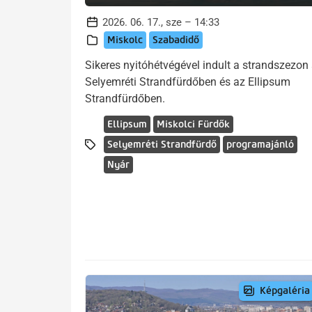
2026. 06. 17., sze – 14:33
Miskolc
Szabadidő
Sikeres nyitóhétvégével indult a strandszezon
Selyemréti Strandfürdőben és az Ellipsum
Strandfürdőben.
Ellipsum
Miskolci Fürdők
Selyemréti Strandfürdő
programajánló
Nyár
Képgaléria