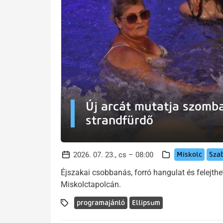
Új arcát mutatja szomba
strandfürdő
Miskolc
Sza
2026. 07. 23., cs – 08:00
Éjszakai csobbanás, forró hangulat és felejthe
Miskolctapolcán.
programajánló
Ellipsum