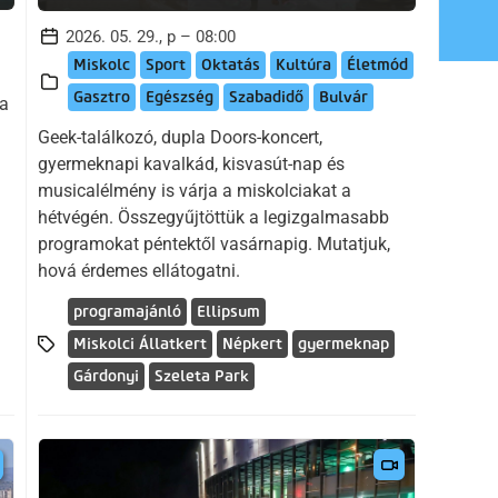
2026. 05. 29., p – 08:00
Miskolc
Sport
Oktatás
Kultúra
Életmód
Gasztro
Egészség
Szabadidő
Bulvár
 a
Geek-találkozó, dupla Doors-koncert,
gyermeknapi kavalkád, kisvasút-nap és
musicalélmény is várja a miskolciakat a
hétvégén. Összegyűjtöttük a legizgalmasabb
programokat péntektől vasárnapig. Mutatjuk,
hová érdemes ellátogatni.
programajánló
Ellipsum
Miskolci Állatkert
Népkert
gyermeknap
Gárdonyi
Szeleta Park