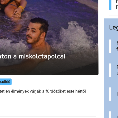
Le
ton a miskolctapolcai
badidő
tetlen élmények várják a fürdőzőket este héttől