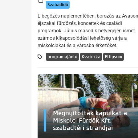
Szabadidő
Libegőzés naplementében, borozás az Avason
éjszakai fürdőzés, koncertek és családi
programok. Július második hétvégéjén ismét
számos kikapcsolódási lehetőség várja a
miskolciakat és a városba érkezőket.
programajánló
Kvaterka
Ellipsum
Megnyitották kapuikat a
Miskolci Fürdők Kft.
szabadtéri strandjai