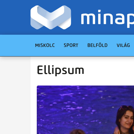
MISKOLC
SPORT
BELFÖLD
VILÁG
Ellipsum