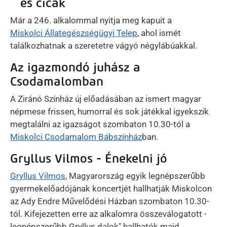
és cicák
Már a 246. alkalommal nyitja meg kapuit a
Miskolci Állategészségügyi Telep
, ahol ismét
találkozhatnak a szeretetre vágyó négylábúakkal.
Az igazmondó juhász a
Csodamalomban
A Ziránó Színház új előadásában az ismert magyar
népmese frissen, humorral és sok játékkal igyekszik
megtalálni az igazságot szombaton 10.30-tól a
Miskolci Csodamalom Bábszínház
ban.
Gryllus Vilmos - Énekelni jó
Gryllus Vilmos
, Magyarország egyik legnépszerűbb
gyermekelőadójának koncertjét hallhatják Miskolcon
az Ady Endre Művelődési Házban szombaton 10.30-
tól. Kifejezetten erre az alkalomra összeválogatott -
legnépszerűbb Gryllus dalok" hallhatók majd.