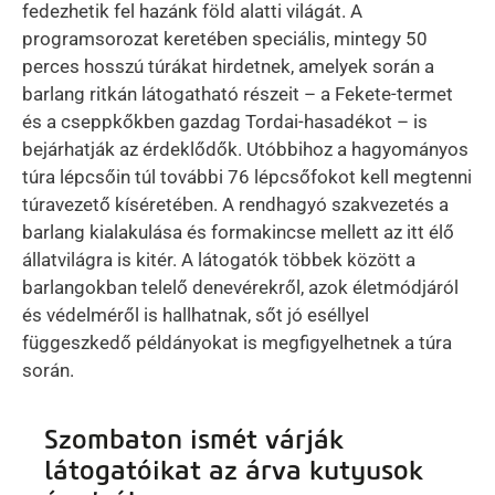
fedezhetik fel hazánk föld alatti világát. A
programsorozat keretében speciális, mintegy 50
perces hosszú túrákat hirdetnek, amelyek során a
barlang ritkán látogatható részeit – a Fekete-termet
és a cseppkőkben gazdag Tordai-hasadékot – is
bejárhatják az érdeklődők. Utóbbihoz a hagyományos
túra lépcsőin túl további 76 lépcsőfokot kell megtenni
túravezető kíséretében. A rendhagyó szakvezetés a
barlang kialakulása és formakincse mellett az itt élő
állatvilágra is kitér. A látogatók többek között a
barlangokban telelő denevérekről, azok életmódjáról
és védelméről is hallhatnak, sőt jó eséllyel
függeszkedő példányokat is megfigyelhetnek a túra
során.
Szombaton ismét várják
látogatóikat az árva kutyusok