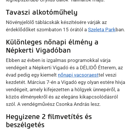
Tavaszi alkotóműhely
Növényjelölő táblácskák készítésére várják az
érdeklődőket szombaton 15 órától a
Szeleta Park
ban.
Különleges nőnapi élmény a
Népkerti Vigadóban
Ebben az évben is izgalmas programokkal várja
vendégeit a Népkerti Vigadó és a DÉLIDŐ Étterem, az
évad pedig egy kiemelt
nőnapi vacsoraest
tel veszi
kezdetét. Március 7-én a Vigadó egy olyan estére hívja
vendégeit, amely kifejezetten a hölgyek ünnepéről, a
közös élményekről és az elegáns kikapcsolódásról
szól. A vendégművész Csonka András lesz.
Hegyizene 2 filmvetítés és
beszélgetés