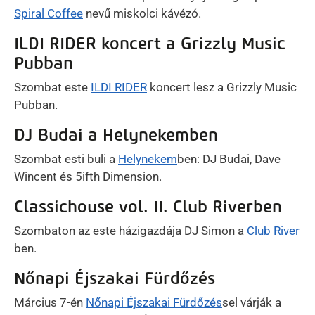
Spiral Coffee
nevű miskolci kávézó.
ILDI RIDER koncert a Grizzly Music
Pubban
Szombat este
ILDI RIDER
koncert lesz a Grizzly Music
Pubban.
DJ Budai a Helynekemben
Szombat esti buli a
Helynekem
ben: DJ Budai, Dave
Wincent és 5ifth Dimension.
Classichouse vol. II. Club Riverben
Szombaton az este házigazdája DJ Simon a
Club River
ben.
Nőnapi Éjszakai Fürdőzés
Március 7-én
Nőnapi Éjszakai Fürdőzés
sel várják a