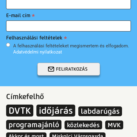
E-mail cím
Felhasználási feltételek
A felhasználási feltételeket megismertem és elfogadom.
Adatvédelmi nyilatkozat
FELIRATKOZÁS
Címkefelhő
DVTK
időjárás
labdarúgás
programajánló
közlekedés
MVK
Akkor és most
Miskolci Városgazda