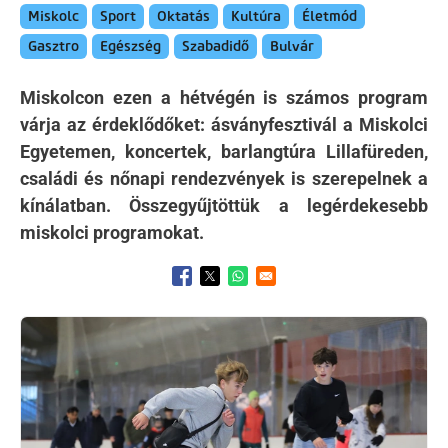
Miskolc
Sport
Oktatás
Kultúra
Életmód
Gasztro
Egészség
Szabadidő
Bulvár
Miskolcon ezen a hétvégén is számos program
várja az érdeklődőket: ásványfesztivál a Miskolci
Egyetemen, koncertek, barlangtúra Lillafüreden,
családi és nőnapi rendezvények is szerepelnek a
kínálatban. Összegyűjtöttük a legérdekesebb
miskolci programokat.
Opens in a new window
Opens in a new window
Opens in a new window
Kép