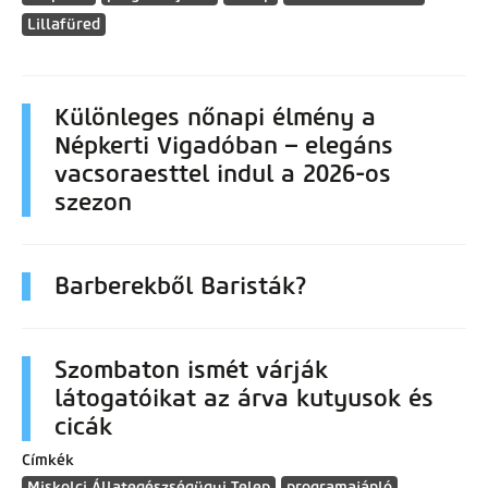
Lillafüred
Különleges nőnapi élmény a
Népkerti Vigadóban – elegáns
vacsoraesttel indul a 2026-os
szezon
Barberekből Baristák?
Szombaton ismét várják
látogatóikat az árva kutyusok és
cicák
Címkék
Miskolci Állategészségügyi Telep
programajánló