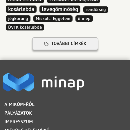
kosárlabda
levegőminőség
rendőrség
jégkorong
Miskolci Egyetem
ünnep
DVTK kosárlabda
TOVÁBBI CÍMKÉK
LÁBLÉC
A MIKOM-RÓL
PÁLYÁZATOK
IMPRESSZUM