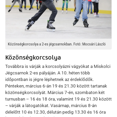
Közönségkorcsolya a 2-es jégcsarnokban. Fotó: Mocsári László
Közönségkorcsolya
Továbbra is várják a korcsolyázni vágyókat a Miskolci
Jégcsarnok 2-es pályáján. A 10. héten több
időpontban is jégre léphetnek az érdeklődők.
Pénteken, március 6-án 19 és 21.30 között tartanak
közönségkorcsolyát. Március 7-én, szombaton két
turnusban – 16 és 18 óra, valamint 19 és 21.30 között
– várják a látogatókat. Vasárnap, március 8-án
délelőtt 10 és 12.30, délután pedig 13.30 és 16 óra