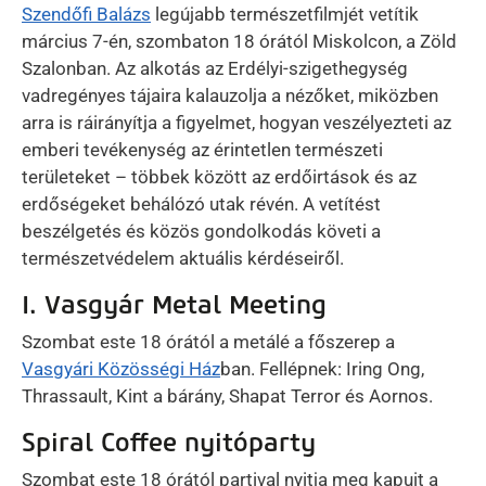
Szendőfi Balázs
legújabb természetfilmjét vetítik
március 7-én, szombaton 18 órától Miskolcon, a Zöld
Szalonban. Az alkotás az Erdélyi-szigethegység
vadregényes tájaira kalauzolja a nézőket, miközben
arra is ráirányítja a figyelmet, hogyan veszélyezteti az
emberi tevékenység az érintetlen természeti
területeket – többek között az erdőirtások és az
erdőségeket behálózó utak révén. A vetítést
beszélgetés és közös gondolkodás követi a
természetvédelem aktuális kérdéseiről.
I. Vasgyár Metal Meeting
Szombat este 18 órától a metálé a főszerep a
Vasgyári Közösségi Ház
ban. Fellépnek: Iring Ong,
Thrassault, Kint a bárány, Shapat Terror és Aornos.
Spiral Coffee nyitóparty
Szombat este 18 órától partival nyitja meg kapuit a