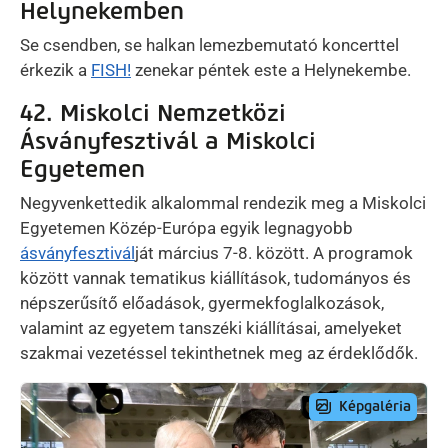
Helynekemben
Se csendben, se halkan lemezbemutató koncerttel
érkezik a
FISH!
zenekar péntek este a Helynekembe.
42. Miskolci Nemzetközi
Ásványfesztivál a Miskolci
Egyetemen
Negyvenkettedik alkalommal rendezik meg a Miskolci
Egyetemen Közép-Európa egyik legnagyobb
ásványfesztivál
ját március 7-8. között. A programok
között vannak tematikus kiállítások, tudományos és
népszerűsítő előadások, gyermekfoglalkozások,
valamint az egyetem tanszéki kiállításai, amelyeket
szakmai vezetéssel tekinthetnek meg az érdeklődők.
Preview Image