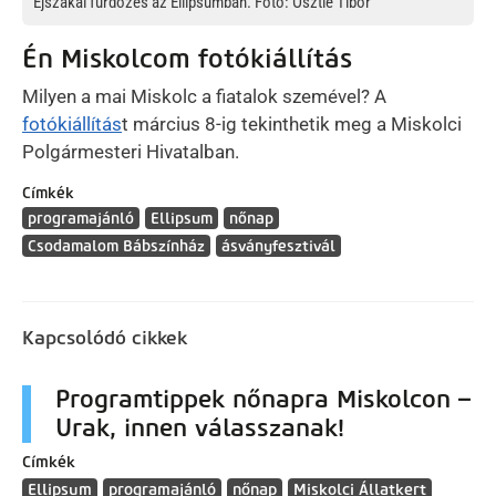
Éjszakai fürdőzés az Ellipsumban. Fotó: Osztie Tibor
Én Miskolcom fotókiállítás
Milyen a mai Miskolc a fiatalok szemével? A
fotókiállítás
t március 8-ig tekinthetik meg a Miskolci
Polgármesteri Hivatalban.
Címkék
programajánló
Ellipsum
nőnap
Csodamalom Bábszínház
ásványfesztivál
Kapcsolódó cikkek
Programtippek nőnapra Miskolcon –
Urak, innen válasszanak!
Címkék
Ellipsum
programajánló
nőnap
Miskolci Állatkert