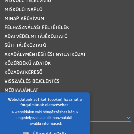
MISKOLC TELELVÍZIÓ
MISKOLCI NAPLÓ
MINAP ARCHÍVUM
FELHASZNÁLÁSI FELTÉTELEK
ADATVÉDELMI TÁJÉKOZTATÓ
SÜTI TÁJÉKOZTATÓ
AKADÁLYMENTESÍTÉSI NYILATKOZAT
KÖZÉRDEKŰ ADATOK
KÖZADATKERESŐ
VISSZAÉLÉS BEJELENTÉS
MÉDIAAJÁNLAT
OLDALTÉRKÉP
Weboldalunk sütiket (cookie) használ a
forgalmának elemzéséhez.
A weboldalon való böngészéshez kérjük
ROVATOK
engedélyezze a sütik használatát!
További információk