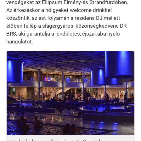
vendégeket az Ellipsum Élmény-és Strandfürdőben.
Az érkezéskor a hölgyeket welcome drinkkel
köszöntik, az est folyamán a rezidens DJ mellett
élőben fellép a slágergyáros, közönségkedvenc DR
BRS, aki garantálja a lendületes, éjszakába nyúló
hangulatot.
Kép