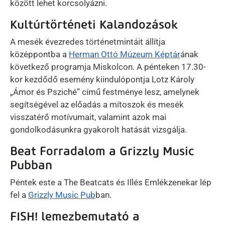
között lehet korcsolyázni.
Kultúrtörténeti Kalandozások
A mesék évezredes történetmintáit állítja
középpontba a
Herman Ottó Múzeum Képtár
ának
következő programja Miskolcon. A pénteken 17.30-
kor kezdődő esemény kiindulópontja Lotz Károly
„Ámor és Psziché” című festménye lesz, amelynek
segítségével az előadás a mítoszok és mesék
visszatérő motívumait, valamint azok mai
gondolkodásunkra gyakorolt hatását vizsgálja.
Beat Forradalom a Grizzly Music
Pubban
Péntek este a The Beatcats és Illés Emlékzenekar lép
fel a
Grizzly Music Pub
ban.
FISH! lemezbemutató a