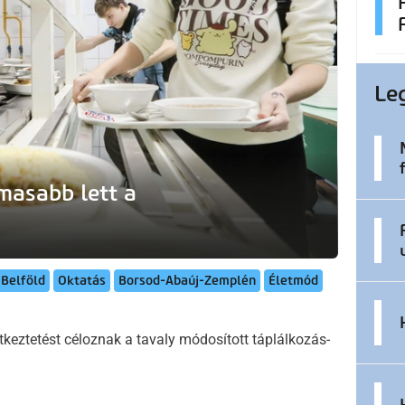
Le
masabb lett a
Belföld
Oktatás
Borsod-Abaúj-Zemplén
Életmód
eztetést céloznak a tavaly módosított táplálkozás-