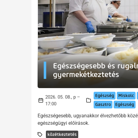
Egészségesebb és rugal
gyermekétkeztetés
Egészség
Miskolc
2026. 05. 08., p –
17:00
Gasztro
Egészség
Egészségesebb, ugyanakkor élvezhetőbb közétk
egészségügyi előírások.
közétkeztetés