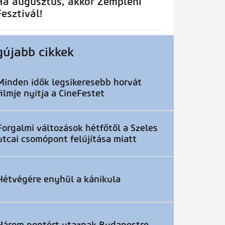
Ha augusztus, akkor Zempléni
Fesztivál!
gújabb cikkek
Minden idők legsikeresebb horvát
filmje nyitja a CineFestet
Forgalmi változások hétfőtől a Szeles
utcai csomópont felújítása miatt
Hétvégére enyhül a kánikula