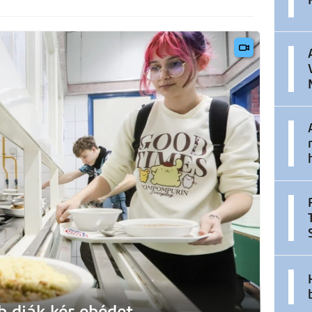
b diák kér ebédet