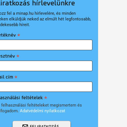
liratkozás hírlevelünkre
ozz fel a minap.hu hírlevelére, és minden
eken elküldjük neked az elmúlt hét legfontosabb,
rdekesebb híreit.
etéknév
esztnév
il cím
asználási feltételek
 felhasználási feltételeket megismertem és
lfogadom.
Adatvédelmi nyilatkozat
FELIRATKOZÁS