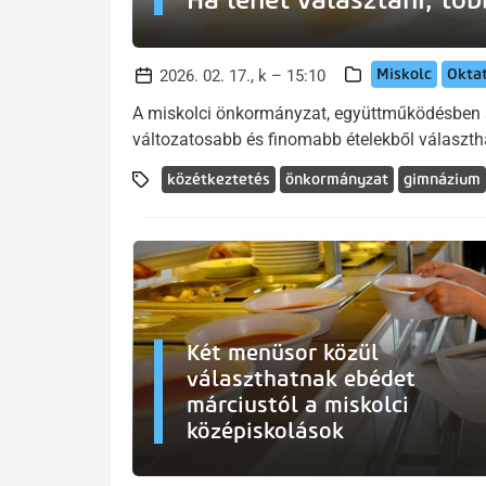
Miskolc
Okta
2026. 02. 17., k – 15:10
A miskolci önkormányzat, együttműködésben az 
változatosabb és finomabb ételekből választh
közétkeztetés
önkormányzat
gimnázium
Két menüsor közül
választhatnak ebédet
márciustól a miskolci
középiskolások