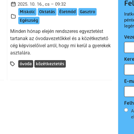
Fe
2025. 10. 16., cs – 09:32
Miskolc
Oktatás
Életmód
Gasztro
Iratk
pént
Egészség
legé
Minden hónap elején rendszeres egyeztetést
Vez
tartanak az óvodavezetőkkel és a közétkeztető
cég képviselőivel arról, hogy mi kerül a gyerekek
asztalára.
Ker
óvoda
közétkeztetés
E-ma
Felh
A
e