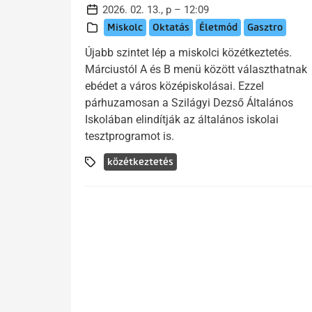
2026. 02. 13., p – 12:09
Miskolc
Oktatás
Életmód
Gasztro
Újabb szintet lép a miskolci közétkeztetés.
Márciustól A és B menü között választhatnak
ebédet a város középiskolásai. Ezzel
párhuzamosan a Szilágyi Dezső Általános
Iskolában elindítják az általános iskolai
tesztprogramot is.
közétkeztetés