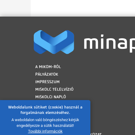
LÁBLÉC
A MIKOM-RÓL
PÁLYÁZATOK
IMPRESSZUM
MISKOLC TELELVÍZIÓ
MISKOLCI NAPLÓ
MINAP ARCHÍVUM
Weboldalunk sütiket (cookie) használ a
FELHASZNÁLÁSI FELTÉTELEK
forgalmának elemzéséhez.
ADATVÉDELMI TÁJÉKOZTATÓ
A weboldalon való böngészéshez kérjük
engedélyezze a sütik használatát!
SÜTI TÁJÉKOZTATÓ
További információk
AKADÁLYMENTESÍTÉSI NYILATKOZAT