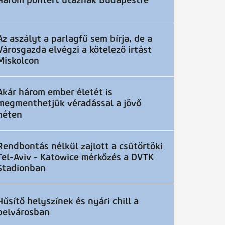
Három pontért utaznak Budapestre
Az aszályt a parlagfű sem bírja, de a
Városgazda elvégzi a kötelező irtást
Miskolcon
Akár három ember életét is
megmenthetjük véradással a jövő
héten
Rendbontás nélkül zajlott a csütörtöki
Tel-Aviv - Katowice mérkőzés a DVTK
Stadionban
Hűsítő helyszínek és nyári chill a
belvárosban