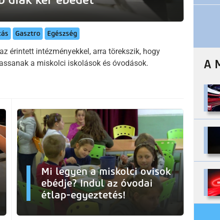
tás
Gasztro
Egészség
érintett intézményekkel, arra törekszik, hogy
A 
assanak a miskolci iskolások és óvodások.
Mi legyen a miskolci ovisok
ebédje? Indul az óvodai
étlap-egyeztetés!