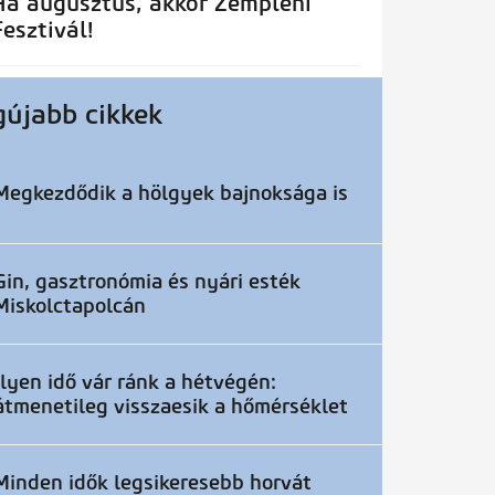
Ha augusztus, akkor Zempléni
Fesztivál!
gújabb cikkek
Megkezdődik a hölgyek bajnoksága is
Gin, gasztronómia és nyári esték
Miskolctapolcán
Ilyen idő vár ránk a hétvégén:
átmenetileg visszaesik a hőmérséklet
Minden idők legsikeresebb horvát