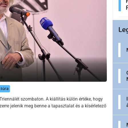
Le
ltúra
riennálét szombaton. A kiállítás külön értéke, hogy
szerre jelenik meg benne a tapasztalat és a kísérletező