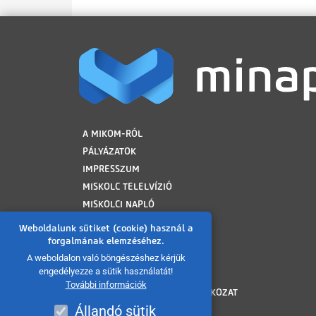
LÁBLÉC
A MIKOM-RÓL
PÁLYÁZATOK
IMPRESSZUM
MISKOLC TELELVÍZIÓ
MISKOLCI NAPLÓ
MINAP ARCHÍVUM
Weboldalunk sütiket (cookie) használ a
FELHASZNÁLÁSI FELTÉTELEK
forgalmának elemzéséhez.
ADATVÉDELMI TÁJÉKOZTATÓ
A weboldalon való böngészéshez kérjük
engedélyezze a sütik használatát!
SÜTI TÁJÉKOZTATÓ
További információk
AKADÁLYMENTESÍTÉSI NYILATKOZAT
Állandó sütik
KÖZÉRDEKŰ ADATOK