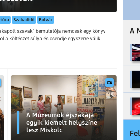
ltúra
Szabadidő
Bulvár
A 
sszakapott szavak” bemutatója nemcsak egy könyv
ol a költészet súlya és csendje egyszerre válik
A Múzeumok éjszakája
egyik kiemelt helyszíne
lesz Miskolc
Fe