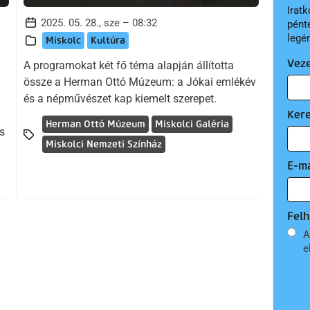
Iratk
2025. 05. 28., sze – 08:32
pént
legé
Miskolc
Kultúra
Vez
A programokat két fő téma alapján állította
össze a Herman Ottó Múzeum: a Jókai emlékév
és a népművészet kap kiemelt szerepet.
Ker
Herman Ottó Múzeum
Miskolci Galéria
s
Miskolci Nemzeti Színház
E-ma
Felh
A
e