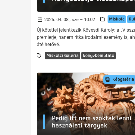
Miskolc
Ku
2026. 04. 08., sze – 10:02
Új kötettel jelentkezik Kövesdi Károly: a „Vi
premierje, hanem ritka irodalmi esemény is, ah
átélhetővé.
Miskolci Galéria
könyvbemutató
Képgaléria
Pedig itt nem szoktak lenni
használati tárgyak