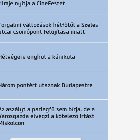
filmje nyitja a CineFestet
Forgalmi változások hétfőtől a Szeles
utcai csomópont felújítása miatt
Hétvégére enyhül a kánikula
Három pontért utaznak Budapestre
Az aszályt a parlagfű sem bírja, de a
Városgazda elvégzi a kötelező irtást
Miskolcon