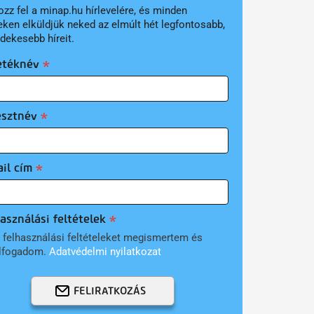
ozz fel a minap.hu hírlevelére, és minden
eken elküldjük neked az elmúlt hét legfontosabb,
rdekesebb híreit.
etéknév
esztnév
il cím
asználási feltételek
 felhasználási feltételeket megismertem és
lfogadom.
Adatvédelmi nyilatkozat
FELIRATKOZÁS