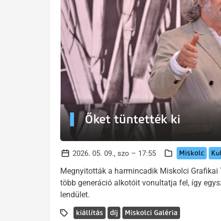
Őket tüntették ki
Miskolc
Ku
2026. 05. 09., szo – 17:55
Megnyitották a harmincadik Miskolci Grafikai T
több generáció alkotóit vonultatja fel, így egy
lendület.
kiállítás
díj
Miskolci Galéria