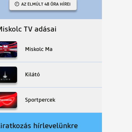
AZ ELMÚLT 48 ÓRA HÍREI
Miskolc TV adásai
Miskolc Ma
Kilátó
Sportpercek
liratkozás hírlevelünkre