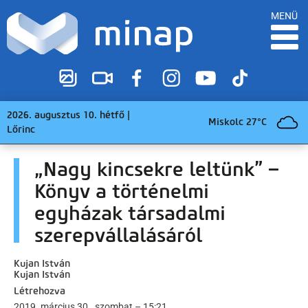
MENÜ
2026. augusztus 10. hétfő |
Miskolc 27°C
Lőrinc
„Nagy kincsekre leltünk” –
Könyv a történelmi
egyházak társadalmi
szerepvállalásáról
Kujan István
Kujan István
Létrehozva
2019. március 30., szombat – 15:21