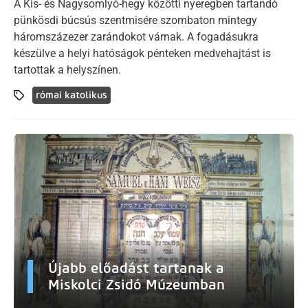
A Kis- és Nagysomlyó-hegy közötti nyeregben tartandó
pünkösdi búcsús szentmisére szombaton mintegy
háromszázezer zarándokot várnak. A fogadásukra
készülve a helyi hatóságok pénteken medvehajtást is
tartottak a helyszínen.
római katolikus
Újabb előadást tartanak a
Miskolci Zsidó Múzeumban