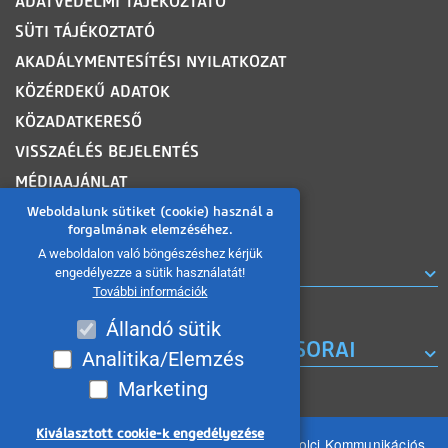
ADATVÉDELMI TÁJÉKOZTATÓ
SÜTI TÁJÉKOZTATÓ
AKADÁLYMENTESÍTÉSI NYILATKOZAT
KÖZÉRDEKŰ ADATOK
KÖZADATKERESŐ
VISSZAÉLÉS BEJELENTÉS
MÉDIAAJÁNLAT
OLDALTÉRKÉP
Weboldalunk sütiket (cookie) használ a
forgalmának elemzéséhez.
A weboldalon való böngészéshez kérjük
ROVATOK
engedélyezze a sütik használatát!
További információk
Állandó sütik
A MISKOLC TV KORÁBBI MŰSORAI
Analitika/Elemzés
Marketing
Kiválasztott cookie-k engedélyezése
Minden jog fenntartva 2026 © MIKOM Miskolci Kommunikációs