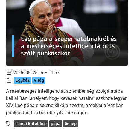
Leó pápa a szuperhatalmakról és
a mesterséges intelligenciáról is
szólt pünkösdkor
2026. 05. 25., h – 11:57
Egyház
Világ
A mesterséges intelligenciát az emberiség szolgálatába
kell állítani ahelyett, hogy kevesek hatalmi eszköze legyen
XIV. Leó pápa első enciklikája szerint, amelyet a Vatikán
pünkösdhétfőn hozott nyilvánosságra.
római katolikus
pápa
ünnep