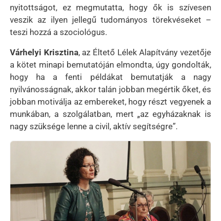
nyitottságot, ez megmutatta, hogy ők is szívesen
veszik az ilyen jellegű tudományos törekvéseket –
teszi hozzá a szociológus.
Várhelyi Krisztina
, az Éltető Lélek Alapítvány vezetője
a kötet minapi bemutatóján elmondta, úgy gondolták,
hogy ha a fenti példákat bemutatják a nagy
nyilvánosságnak, akkor talán jobban megértik őket, és
jobban motiválja az embereket, hogy részt vegyenek a
munkában, a szolgálatban, mert „az egyházaknak is
nagy szüksége lenne a civil, aktív segítségre”.
Kép