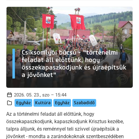
Csíksomlyói búcsú - "történelmi
feladat áll előttünk, hogy
összekapaszkodjunk és újraépítsük
a jövőnket"
2026. 05. 23., szo – 15:44
Egyház
Kultúra
Egyház
Szabadidő
Az a történelmi feladat áll előttünk, hogy
összekapaszkodjunk, kapaszkodjunk Krisztus kezébe,
talpra álljunk, és reménnyel teli szívvel újraépítsük a
jövőnket - mondta a zarándokoknak szentbeszédében