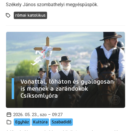
Székely János szombathelyi megyéspüspök.
római katolikus
Vonattal, lóháton és gyalogosan
is mennek a zarándokok
Csíksomlyóra
2026. 05. 23., szo – 09:27
Egyház
Kultúra
Szabadidő