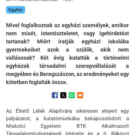
Egyház
Mivel foglalkoznak az egyházi személyek, amikor
nem misét, istentiszteletet, vagy igehirdetést
tartanak? Miért íratják egyházi iskolába
gyermekeiket azok a szülők, akik nem
vallásosak? Két évig kutatták a történelmi
egyházak társadalmi szerepvállalását a
megyében és Beregszászon, az eredményeket egy
kötetben foglalták össze.
Opens in a new window
Opens in a new window
Opens in a new window
Az Éltető Lélek Alapítvány sikeresen elnyert egy
pályázatot, a kutatómunkába bekapcsolódott a
Miskolci Egyetem BTK Alkalmazott
Társadalomtudományok Intézete és a II. Rákóczi