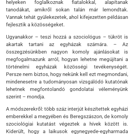
helyeken foglalkoznak fiatalokkal, alapítanak
tanodákat, amikről sokan talán már lemondtak.
Vannak tehát gyülekezetek, ahol kifejezetten példásan
fejlesztik a közösségeket.
Ugyanakkor – teszi hozzá a szociológus – tükröt is
akartak tartani az egyházak számára. – Az
összegzésünkben nagyon komoly ajánlásokat is
megfogalmazunk arról, hogyan lehetne megújítani a
történelmi egyházak közösségi tevékenységét.
Persze nem biztos, hogy nekünk kell ezt megmondani,
mindenesetre a tudományosan vizsgálódó kutatónak
lehetnek megfontolandó gondolatai véleményünk
szerint – mondja.
A módszerekről: több száz interjút készítettek egyházi
emberekkel a megyében és Beregszászon, de komoly
szociológiai kutatást végeztek a hívek között is.
Kiderült, hogy a laikusok egynegyede-egyharmada