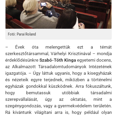
Fotó: Parai Roland
– Évek óta melengettük ezt a témát
szerkesztőtársammal, Várhelyi Krisztinával – mondja
érdeklődésünkre
Szabó-Tóth Kinga
egyetemi docens,
az Alkalmazott Társadalomtudományok Intézetének
igazgatója. – Úgy láttuk ugyanis, hogy a kisegyházak
és nézeteik egyre terjednek, miközben a történelmi
egyházak gondokkal küszködnek. Arra fókuszáltunk,
hogy bemutassuk utóbbiak társadalmi
szerepvállalását, úgy az oktatás, mint a
szegénygondozás, vagy a gyermekvédelem területén.
Rá kívántunk világítani arra is, hogy például olyan