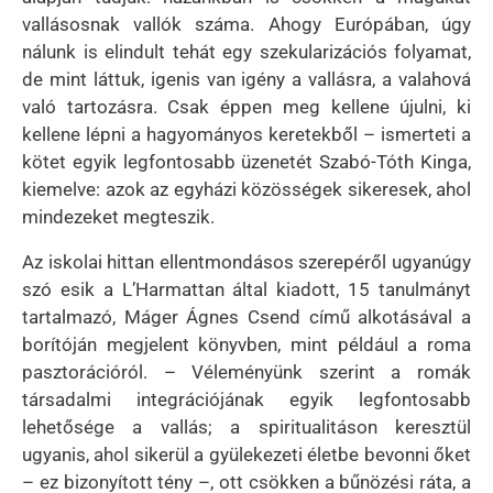
vallásosnak vallók száma. Ahogy Európában, úgy
nálunk is elindult tehát egy szekularizációs folyamat,
de mint láttuk, igenis van igény a vallásra, a valahová
való tartozásra. Csak éppen meg kellene újulni, ki
kellene lépni a hagyományos keretekből – ismerteti a
kötet egyik legfontosabb üzenetét Szabó-Tóth Kinga,
kiemelve: azok az egyházi közösségek sikeresek, ahol
mindezeket megteszik.
Az iskolai hittan ellentmondásos szerepéről ugyanúgy
szó esik a L’Harmattan által kiadott, 15 tanulmányt
tartalmazó, Máger Ágnes Csend című alkotásával a
borítóján megjelent könyvben, mint például a roma
pasztorációról. – Véleményünk szerint a romák
társadalmi integrációjának egyik legfontosabb
lehetősége a vallás; a spiritualitáson keresztül
ugyanis, ahol sikerül a gyülekezeti életbe bevonni őket
– ez bizonyított tény –, ott csökken a bűnözési ráta, a