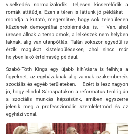
viselkedés normalizálódik. Teljesen kicserélődik a
romák attitűdje. Ezen a téren is láttunk jó példákat –
mondja a kutató, megemlítve, hogy sok településen
küzdenek demográfiai problémákkal is. – Van, ahol
üresen állnak a templomok, a lelkészek nem helyben
laknak, alig van utánpótlás. Talán sokszor egyedül is
érzik magukat kistelepüléseken, ahol nincs már
helyben lakó értelmiség például.
Szabó-Tóth Kinga egy újabb kihívásra is felhívja a
figyelmet: az egyházaknak alig vannak szakembereik
szociális és egyéb területeken. – Ezért is lesz nagyon
jó, hogy elindul Sárospatakon a református teológián
a szociális munkás képzésünk, amiben egyszerre
jelenik meg a professzionális szemléletmód és az
egyházi vonal.
Kép