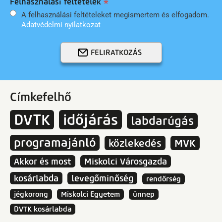
Felhasználási feltételek
A felhasználási feltételeket megismertem és elfogadom.
Adatvédelmi nyilatkozat
FELIRATKOZÁS
Címkefelhő
DVTK
időjárás
labdarúgás
programajánló
közlekedés
MVK
Akkor és most
Miskolci Városgazda
kosárlabda
levegőminőség
rendőrség
jégkorong
Miskolci Egyetem
ünnep
DVTK kosárlabda