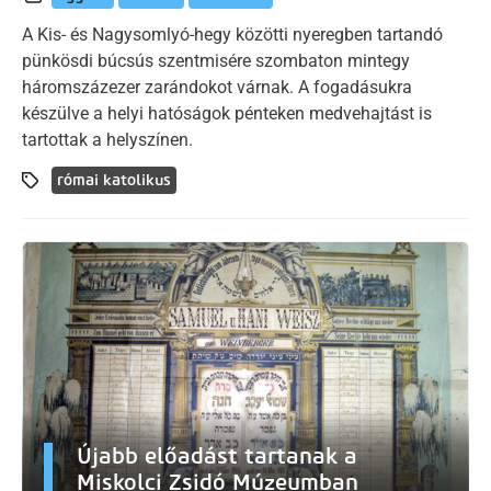
A Kis- és Nagysomlyó-hegy közötti nyeregben tartandó
pünkösdi búcsús szentmisére szombaton mintegy
háromszázezer zarándokot várnak. A fogadásukra
készülve a helyi hatóságok pénteken medvehajtást is
tartottak a helyszínen.
római katolikus
Újabb előadást tartanak a
Miskolci Zsidó Múzeumban