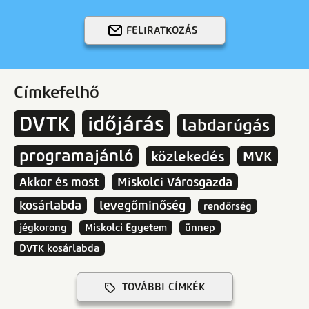
FELIRATKOZÁS
Címkefelhő
DVTK
időjárás
labdarúgás
programajánló
közlekedés
MVK
Akkor és most
Miskolci Városgazda
kosárlabda
levegőminőség
rendőrség
jégkorong
Miskolci Egyetem
ünnep
DVTK kosárlabda
TOVÁBBI CÍMKÉK