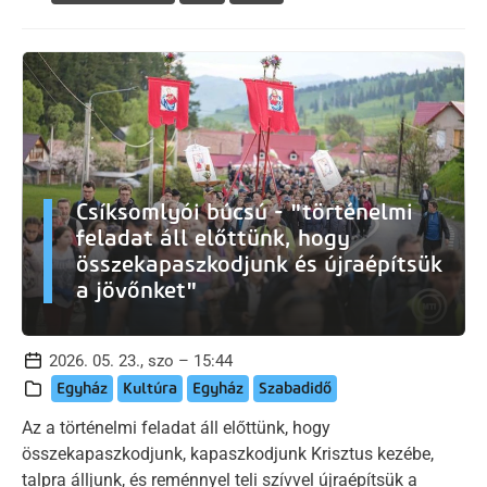
Csíksomlyói búcsú - "történelmi
feladat áll előttünk, hogy
összekapaszkodjunk és újraépítsük
a jövőnket"
2026. 05. 23., szo – 15:44
Egyház
Kultúra
Egyház
Szabadidő
Az a történelmi feladat áll előttünk, hogy
összekapaszkodjunk, kapaszkodjunk Krisztus kezébe,
talpra álljunk, és reménnyel teli szívvel újraépítsük a