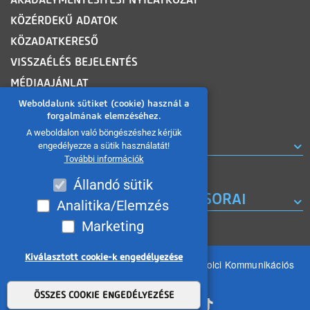
KÖZÉRDEKŰ ADATOK
KÖZADATKERESŐ
VISSZAÉLÉS BEJELENTÉS
MÉDIAAJÁNLAT
OLDALTÉRKÉP
Weboldalunk sütiket (cookie) használ a
forgalmának elemzéséhez.
A weboldalon való böngészéshez kérjük
ROVATOK
engedélyezze a sütik használatát!
További információk
Állandó sütik
A MISKOLC TV KORÁBBI MŰSORAI
Analitika/Elemzés
Marketing
Kiválasztott cookie-k engedélyezése
Minden jog fenntartva 2026 © MIKOM Miskolci Kommunikációs
Nonprofit Kft.
Withdraw consent
ÖSSZES COOKIE ENGEDÉLYEZÉSE