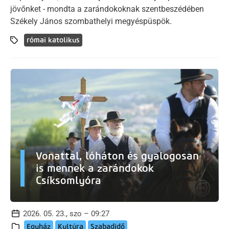
jövőnket - mondta a zarándokoknak szentbeszédében
Székely János szombathelyi megyéspüspök.
római katolikus
Vonattal, lóháton és gyalogosan
is mennek a zarándokok
Csíksomlyóra
2026. 05. 23., szo – 09:27
Egyház
Kultúra
Szabadidő