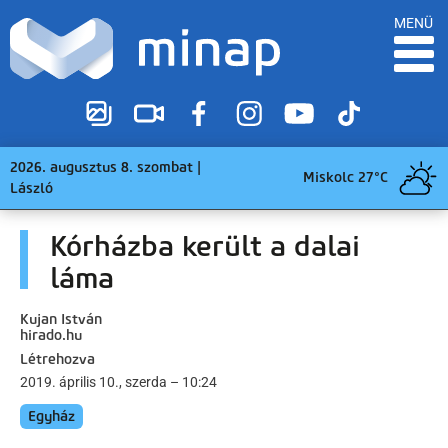
MENÜ
2026. augusztus 8. szombat |
Miskolc 27°C
László
Kórházba került a dalai
láma
Kujan István
hirado.hu
Létrehozva
2019. április 10., szerda – 10:24
Egyház