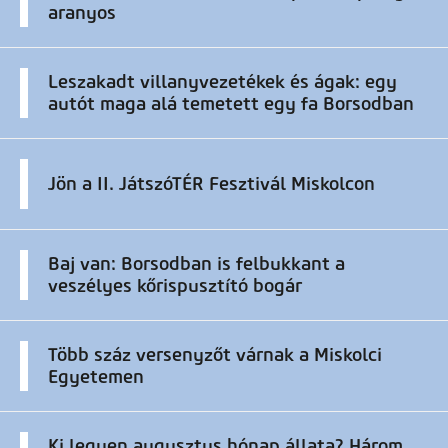
aranyos
Leszakadt villanyvezetékek és ágak: egy
autót maga alá temetett egy fa Borsodban
Jön a II. JátszóTÉR Fesztivál Miskolcon
Baj van: Borsodban is felbukkant a
veszélyes kőrispusztító bogár
Több száz versenyzőt várnak a Miskolci
Egyetemen
Ki legyen augusztus hónap állata? Három