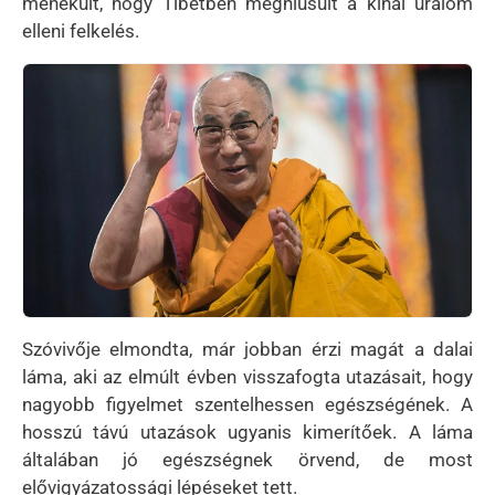
menekült, hogy Tibetben meghiúsult a kínai uralom
elleni felkelés.
Kép
Szóvivője elmondta, már jobban érzi magát a dalai
láma, aki az elmúlt évben visszafogta utazásait, hogy
nagyobb figyelmet szentelhessen egészségének. A
hosszú távú utazások ugyanis kimerítőek. A láma
általában jó egészségnek örvend, de most
elővigyázatossági lépéseket tett.