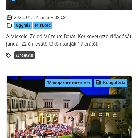
2026. 01. 14., sze – 08:03
Egyház
Miskolc
A Miskolci Zsidó Múzeum Baráti Kör következő előadását
január 22-én, csütörtökön tartják 17 órától.
izraelita
Képgaléria
Támogatott tartalom