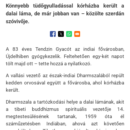
Könnyebb tüdőgyulladással kórházba került a
dalai láma, de már jobban van – közölte szerdán
szóvivője.
Opens in a new window
Opens in a new window
Opens in a new window
A 83 éves Tendzin Gyacót az indiai fővárosban,
Újdelhiben gyógykezelik. Feltehetően egy-két napot
tölt majd ott – tette hozzá a nyilatkozó.
A vallási vezető az észak-indiai Dharmszalából repült
kedden orvosával együtt a fővárosba, ahol kórházba
került.
Dharmszala a tartózkodási helye a dalai lámának, akit
a tibeti buddhizmus spirituális vezetője 14.
megtestesülésének tartanak, 1959 óta él
száműzetésben Indiában, ahová azt követően