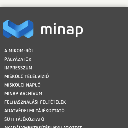
LÁBLÉC
A MIKOM-RÓL
PÁLYÁZATOK
IMPRESSZUM
MISKOLC TELELVÍZIÓ
MISKOLCI NAPLÓ
MINAP ARCHÍVUM
FELHASZNÁLÁSI FELTÉTELEK
ADATVÉDELMI TÁJÉKOZTATÓ
SÜTI TÁJÉKOZTATÓ
AKADÁLYMENTESÍTÉSI NYILATKOZAT