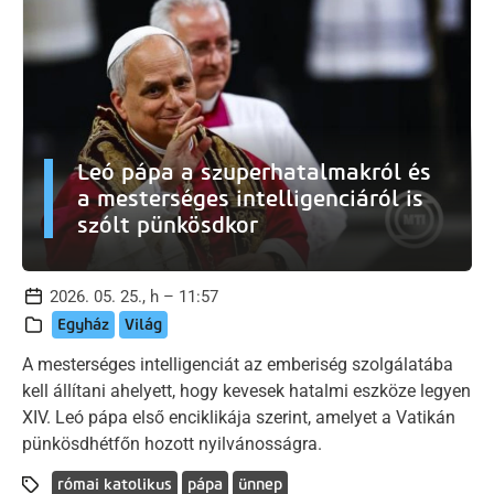
Leó pápa a szuperhatalmakról és
a mesterséges intelligenciáról is
szólt pünkösdkor
2026. 05. 25., h – 11:57
Egyház
Világ
A mesterséges intelligenciát az emberiség szolgálatába
kell állítani ahelyett, hogy kevesek hatalmi eszköze legyen
XIV. Leó pápa első enciklikája szerint, amelyet a Vatikán
pünkösdhétfőn hozott nyilvánosságra.
római katolikus
pápa
ünnep