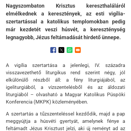
Nagyszombaton Krisztus kereszthaláláról
elmélkednek a keresztények, az esti vigília-
szertartással a katolikus templomokban pedig
már kezdetét veszi húsvét, a kereszténység
legnagyobb, Jézus feltámadását hirdető ünnepe.
Opens in a new window
Opens in a new window
Opens in a new window
A vigília szertartása a jelenlegi, IV. századra
visszavezethető liturgikus rend szerint négy, jól
elkülönülő részből áll: a fény liturgiájából, az
igeliturgiából, a vízszentelésből és az áldozati
liturgiából – olvasható a Magyar Katolikus Püspöki
Konferencia (MKPK) közleményében.
A szertartás a tűzszenteléssel kezdődik, majd a pap
meggyújtja a húsvéti gyertyát, amelynek fénye a
feltámadt Jézus Krisztust jelzi, aki új reményt ad az