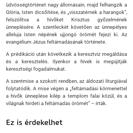
üdvösségtörténet nagy állomásain, majd felhangzik a
Glória, Isten dicsőítése, és „visszatérnek a harangok”,
felszólítva a hívőket Krisztus győzelmének
ünneplésére. A szentleckét követően az ünnepélyes
alleluja Isten népének ujjongó örömét fejezi ki. Az
evangélium Jézus feltámadásának története.
A prédikáció után következik a keresztvíz megáldása
és a keresztelés. Ilyenkor a hívek is megújítják
keresztségi fogadalmukat.
A szentmise a szokott rendben, az áldozati liturgiával
folytatódik. A mise végén a „feltámadási körmenettel
a hívők ünneplése kilép a templom falai közül, és a
világnak hirdeti a feltámadás örömét” – írták.
Ez is érdekelhet