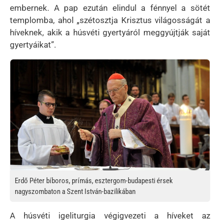
embernek. A pap ezután elindul a fénnyel a sötét
templomba, ahol „szétosztja Krisztus világosságát a
híveknek, akik a húsvéti gyertyáról meggyújtják saját
gyertyáikat”.
Kép
Erdő Péter bíboros, prímás, esztergom-budapesti érsek
nagyszombaton a Szent István-bazilikában
A húsvéti igeliturgia végigvezeti a híveket az