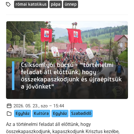
római katolikus
pápa
ünnep
Csíksomlyói búcsú - "történelmi
feladat áll előttünk, hogy
összekapaszkodjunk és újraépítsük
a jövőnket"
2026. 05. 23., szo – 15:44
Egyház
Kultúra
Egyház
Szabadidő
Az a történelmi feladat áll előttünk, hogy
összekapaszkodjunk, kapaszkodjunk Krisztus kezébe,