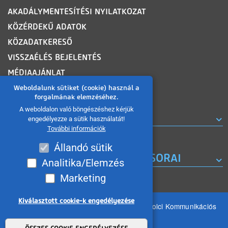
AKADÁLYMENTESÍTÉSI NYILATKOZAT
KÖZÉRDEKŰ ADATOK
KÖZADATKERESŐ
VISSZAÉLÉS BEJELENTÉS
MÉDIAAJÁNLAT
OLDALTÉRKÉP
Weboldalunk sütiket (cookie) használ a
forgalmának elemzéséhez.
A weboldalon való böngészéshez kérjük
ROVATOK
engedélyezze a sütik használatát!
További információk
Állandó sütik
A MISKOLC TV KORÁBBI MŰSORAI
Analitika/Elemzés
Marketing
Kiválasztott cookie-k engedélyezése
Minden jog fenntartva 2026 © MIKOM Miskolci Kommunikációs
Nonprofit Kft.
Withdraw consent