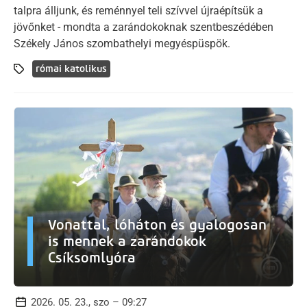
talpra álljunk, és reménnyel teli szívvel újraépítsük a
jövőnket - mondta a zarándokoknak szentbeszédében
Székely János szombathelyi megyéspüspök.
római katolikus
Vonattal, lóháton és gyalogosan
is mennek a zarándokok
Csíksomlyóra
2026. 05. 23., szo – 09:27