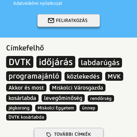
Adatvédelmi nyilatkozat
FELIRATKOZÁS
Címkefelhő
DVTK
időjárás
labdarúgás
programajánló
közlekedés
MVK
Akkor és most
Miskolci Városgazda
kosárlabda
levegőminőség
rendőrség
jégkorong
Miskolci Egyetem
ünnep
DVTK kosárlabda
TOVÁBBI CÍMKÉK