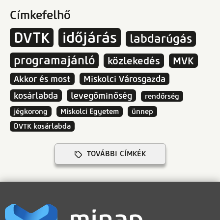
Címkefelhő
DVTK
időjárás
labdarúgás
programajánló
közlekedés
MVK
Akkor és most
Miskolci Városgazda
kosárlabda
levegőminőség
rendőrség
jégkorong
Miskolci Egyetem
ünnep
DVTK kosárlabda
TOVÁBBI CÍMKÉK