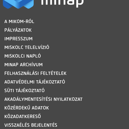
LÁBLÉC
A MIKOM-RÓL
PÁLYÁZATOK
IMPRESSZUM
MISKOLC TELELVÍZIÓ
MISKOLCI NAPLÓ
MINAP ARCHÍVUM
FELHASZNÁLÁSI FELTÉTELEK
ADATVÉDELMI TÁJÉKOZTATÓ
SÜTI TÁJÉKOZTATÓ
AKADÁLYMENTESÍTÉSI NYILATKOZAT
KÖZÉRDEKŰ ADATOK
KÖZADATKERESŐ
VISSZAÉLÉS BEJELENTÉS