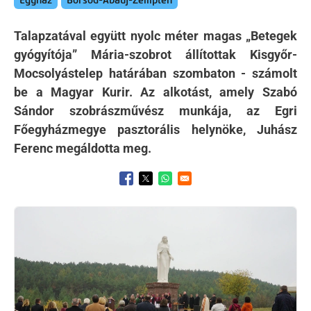
Egyház
Borsod-Abaúj-Zemplén
Talapzatával együtt nyolc méter magas „Betegek
gyógyítója” Mária-szobrot állítottak Kisgyőr-
Mocsolyástelep határában szombaton - számolt
be a Magyar Kurir. Az alkotást, amely Szabó
Sándor szobrászművész munkája, az Egri
Főegyházmegye pasztorális helynöke, Juhász
Ferenc megáldotta meg.
Opens in a new window
Opens in a new window
Opens in a new window
Kép