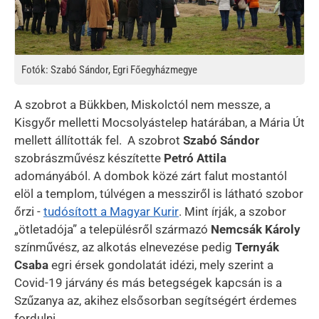
Fotók: Szabó Sándor, Egri Főegyházmegye
A szobrot a Bükkben, Miskolctól nem messze, a
Kisgyőr melletti Mocsolyástelep határában, a Mária Út
mellett állították fel. A szobrot
Szabó Sándor
szobrászművész készítette
Petró Attila
adományából. A dombok közé zárt falut mostantól
elöl a templom, túlvégen a messziről is látható szobor
őrzi -
tudósított a Magyar Kurir
. Mint írják, a szobor
„ötletadója” a településről származó
Nemcsák Károly
színművész, az alkotás elnevezése pedig
Ternyák
Csaba
egri érsek gondolatát idézi, mely szerint a
Covid-19 járvány és más betegségek kapcsán is a
Szűzanya az, akihez elsősorban segítségért érdemes
fordulni.