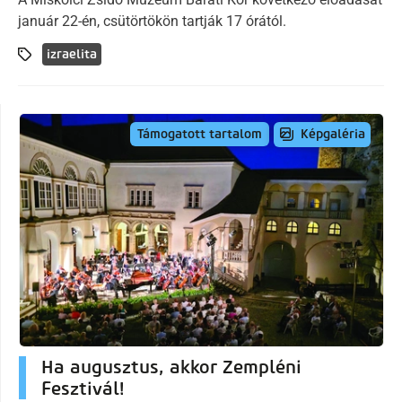
január 22-én, csütörtökön tartják 17 órától.
izraelita
Képgaléria
Támogatott tartalom
Ha augusztus, akkor Zempléni
Fesztivál!