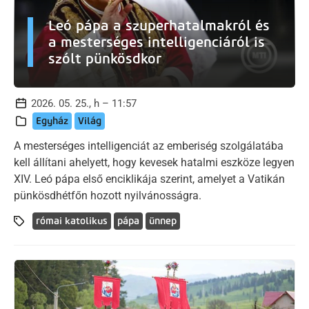
Leó pápa a szuperhatalmakról és
a mesterséges intelligenciáról is
szólt pünkösdkor
2026. 05. 25., h – 11:57
Egyház
Világ
A mesterséges intelligenciát az emberiség szolgálatába
kell állítani ahelyett, hogy kevesek hatalmi eszköze legyen
XIV. Leó pápa első enciklikája szerint, amelyet a Vatikán
pünkösdhétfőn hozott nyilvánosságra.
római katolikus
pápa
ünnep