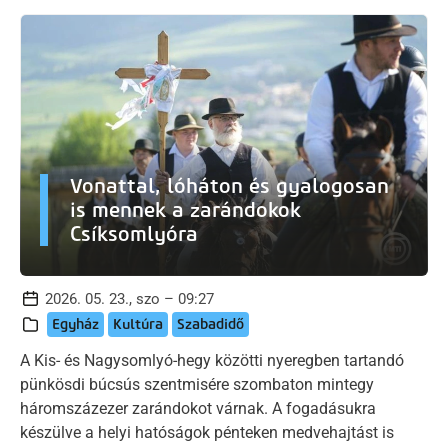
Vonattal, lóháton és gyalogosan
is mennek a zarándokok
Csíksomlyóra
2026. 05. 23., szo – 09:27
Egyház
Kultúra
Szabadidő
A Kis- és Nagysomlyó-hegy közötti nyeregben tartandó
pünkösdi búcsús szentmisére szombaton mintegy
háromszázezer zarándokot várnak. A fogadásukra
készülve a helyi hatóságok pénteken medvehajtást is