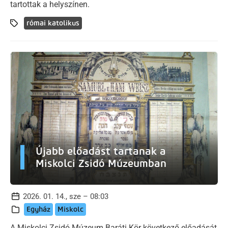
tartottak a helyszínen.
római katolikus
Újabb előadást tartanak a
Miskolci Zsidó Múzeumban
2026. 01. 14., sze – 08:03
Egyház
Miskolc
A Miskolci Zsidó Múzeum Baráti Kör következő előadását