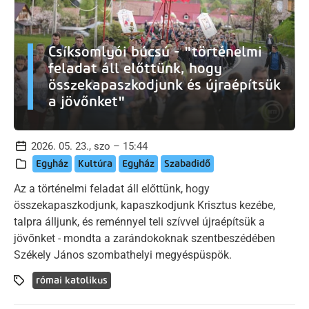
Csíksomlyói búcsú - "történelmi
feladat áll előttünk, hogy
összekapaszkodjunk és újraépítsük
a jövőnket"
2026. 05. 23., szo – 15:44
Egyház
Kultúra
Egyház
Szabadidő
Az a történelmi feladat áll előttünk, hogy
összekapaszkodjunk, kapaszkodjunk Krisztus kezébe,
talpra álljunk, és reménnyel teli szívvel újraépítsük a
jövőnket - mondta a zarándokoknak szentbeszédében
Székely János szombathelyi megyéspüspök.
római katolikus