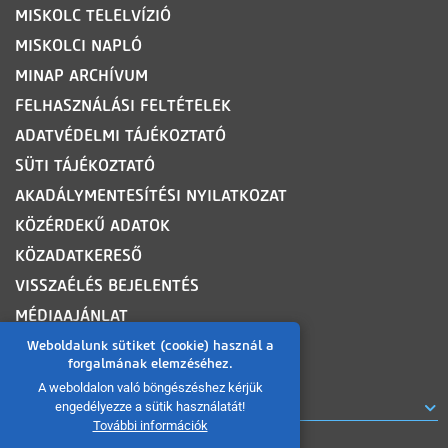
MISKOLC TELELVÍZIÓ
MISKOLCI NAPLÓ
MINAP ARCHÍVUM
FELHASZNÁLÁSI FELTÉTELEK
ADATVÉDELMI TÁJÉKOZTATÓ
SÜTI TÁJÉKOZTATÓ
AKADÁLYMENTESÍTÉSI NYILATKOZAT
KÖZÉRDEKŰ ADATOK
KÖZADATKERESŐ
VISSZAÉLÉS BEJELENTÉS
MÉDIAAJÁNLAT
OLDALTÉRKÉP
Weboldalunk sütiket (cookie) használ a
forgalmának elemzéséhez.
A weboldalon való böngészéshez kérjük
ROVATOK
engedélyezze a sütik használatát!
További információk