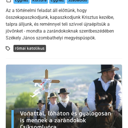
Egyház
Kultúra
Egyház
Szabadidő
Az a történelmi feladat áll előttünk, hogy
összekapaszkodjunk, kapaszkodjunk Krisztus kezébe,
talpra álljunk, és reménnyel teli szívvel újraépítsük a
jövőnket - mondta a zarándokoknak szentbeszédében
Székely János szombathelyi megyéspüspök.
római katolikus
Vonattal, lóháton és gyalogosan
is mennek a zarándokok
Csíksomlyóra