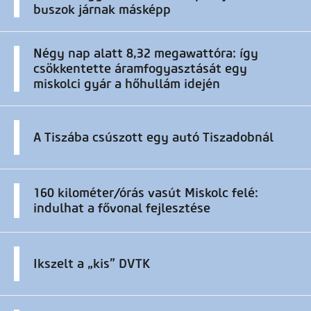
buszok járnak másképp
Négy nap alatt 8,32 megawattóra: így
csökkentette áramfogyasztását egy
miskolci gyár a hőhullám idején
A Tiszába csúszott egy autó Tiszadobnál
160 kilométer/órás vasút Miskolc felé:
indulhat a fővonal fejlesztése
Ikszelt a „kis” DVTK