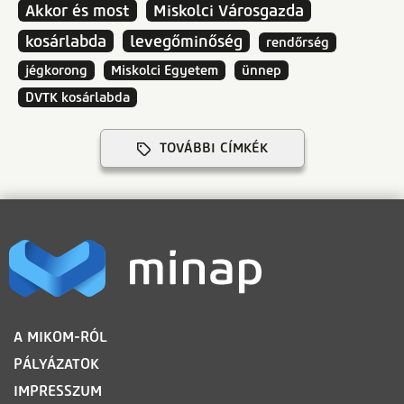
Akkor és most
Miskolci Városgazda
kosárlabda
levegőminőség
rendőrség
jégkorong
Miskolci Egyetem
ünnep
DVTK kosárlabda
TOVÁBBI CÍMKÉK
LÁBLÉC
A MIKOM-RÓL
PÁLYÁZATOK
IMPRESSZUM