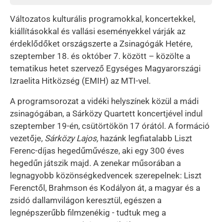
Változatos kulturális programokkal, koncertekkel,
kiállításokkal és vallási eseményekkel várják az
érdeklődőket országszerte a Zsinagógák Hetére,
szeptember 18. és október 7. között – közölte a
tematikus hetet szervező Egységes Magyarországi
Izraelita Hitközség (EMIH) az MTI-vel.
A programsorozat a vidéki helyszínek közül a mádi
zsinagógában, a Sárközy Quartett koncertjével indul
szeptember 19-én, csütörtökön 17 órától. A formáció
vezetője,
Sárközy Lajos,
hazánk legfiatalabb Liszt
Ferenc-díjas hegedűművésze, aki egy 300 éves
hegedűn játszik majd. A zenekar műsorában a
legnagyobb közönségkedvencek szerepelnek: Liszt
Ferenctől, Brahmson és Kodályon át, a magyar és a
zsidó dallamvilágon keresztül, egészen a
legnépszerűbb filmzenékig - tudtuk meg a