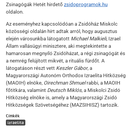
Zsinagógák Hetét hirdető
zsidoprogramok.hu
oldalon.
Az eseményhez kapcsolódóan a Zsidóház Miskolc
közösségi oldalán hírt adtak arról, hogy augusztus
elején városunkba látogatott
Michael Malkieli
, Izrael
Állam vallásügyi minisztere, aki megtekintette a
hamarosan megnyíló Zsidóházat, a régi zsinagógát és
a nemrég felújított mikvét, a rituális fürdőt. A
látogatáson részt vett
Keszler Gábor
, a
Magyarországi Autonóm Orthodox Izraelita Hitközség
(MAOIH) elnöke,
Oirechman Shmuel
rabbi, a MAOIH
főtitkára, valamint
Deutsch Miklós
, a Miskolci Zsidó
Hitközség elnöke is, amely a Magyarországi Zsidó
Hitközségek Szövetségéhez (MAZSIHISZ) tartozik.
Címkék
izraelita