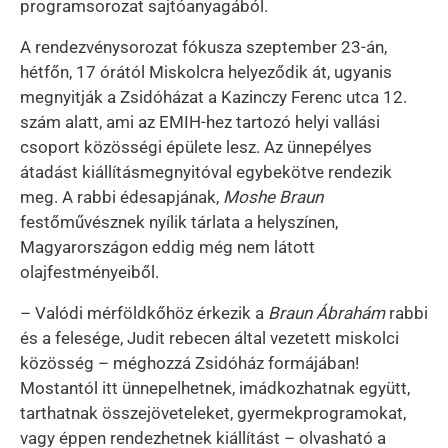
programsorozat sajtóanyagából.
A rendezvénysorozat fókusza szeptember 23-án,
hétfőn, 17 órától Miskolcra helyeződik át, ugyanis
megnyitják a Zsidóházat a Kazinczy Ferenc utca 12.
szám alatt, ami az EMIH-hez tartozó helyi vallási
csoport közösségi épülete lesz. Az ünnepélyes
átadást kiállításmegnyitóval egybekötve rendezik
meg. A rabbi édesapjának,
Moshe Braun
festőművésznek nyílik tárlata a helyszínen,
Magyarországon eddig még nem látott
olajfestményeiből.
– Valódi mérföldkőhöz érkezik a
Braun Ábrahám
rabbi
és a felesége, Judit rebecen által vezetett miskolci
közösség – méghozzá Zsidóház formájában!
Mostantól itt ünnepelhetnek, imádkozhatnak együtt,
tarthatnak összejöveteleket, gyermekprogramokat,
vagy éppen rendezhetnek kiállítást – olvasható a