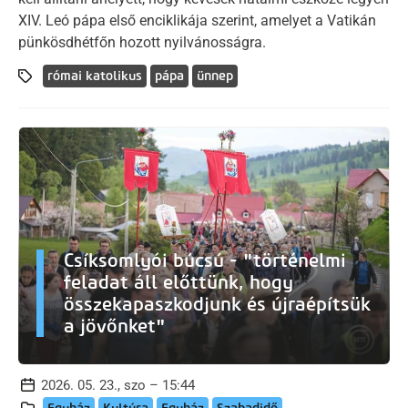
XIV. Leó pápa első enciklikája szerint, amelyet a Vatikán
pünkösdhétfőn hozott nyilvánosságra.
római katolikus
pápa
ünnep
Csíksomlyói búcsú - "történelmi
feladat áll előttünk, hogy
összekapaszkodjunk és újraépítsük
a jövőnket"
2026. 05. 23., szo – 15:44