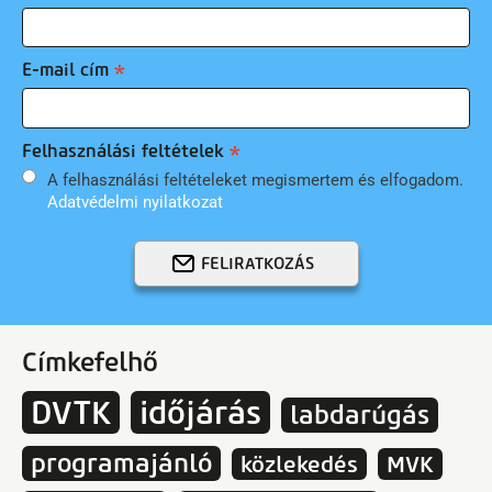
E-mail cím
Felhasználási feltételek
A felhasználási feltételeket megismertem és elfogadom.
Adatvédelmi nyilatkozat
FELIRATKOZÁS
Címkefelhő
DVTK
időjárás
labdarúgás
programajánló
közlekedés
MVK