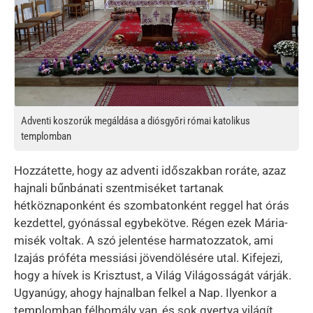
Adventi koszorúk megáldása a diósgyőri római katolikus
templomban
Hozzátette, hogy az adventi időszakban roráte, azaz
hajnali bűnbánati szentmiséket tartanak
hétköznaponként és szombatonként reggel hat órás
kezdettel, gyónással egybekötve. Régen ezek Mária-
misék voltak. A szó jelentése harmatozzatok, ami
Izajás próféta messiási jövendölésére utal. Kifejezi,
hogy a hívek is Krisztust, a Világ Világosságát várják.
Ugyanúgy, ahogy hajnalban felkel a Nap. Ilyenkor a
templomban félhomály van, és sok gyertya világít.