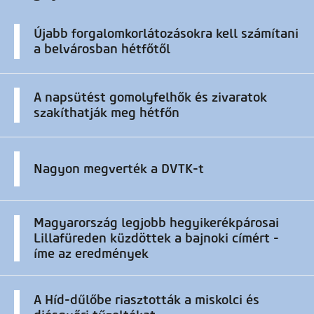
Újabb forgalomkorlátozásokra kell számítani
a belvárosban hétfőtől
A napsütést gomolyfelhők és zivaratok
szakíthatják meg hétfőn
Nagyon megverték a DVTK-t
Magyarország legjobb hegyikerékpárosai
Lillafüreden küzdöttek a bajnoki címért -
íme az eredmények
A Híd-dűlőbe riasztották a miskolci és