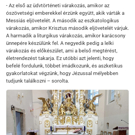
- Az első az üdvtörténeti várakozás, amikor az
ószövetségi emberekkel érzünk együtt, akik várták a
Messiás eljövetelét. A második az eszkatologikus
várakozás, amikor Krisztus második eljövetelét várjuk.
A harmadik a liturgikus várakozás, amikor karácsony
ünnepére készülünk fel. A negyedik pedig a lelki
várakozás és előkészület, ami a belső megtérést,
életrendezést takarja. Ez utóbbi azt jelenti, hogy
befelé fordulunk, többet imádkozunk, és aszketikus
gyakorlatokat végzünk, hogy Jézussal mélyebben
tudjunk találkozni – sorolta.
Kép