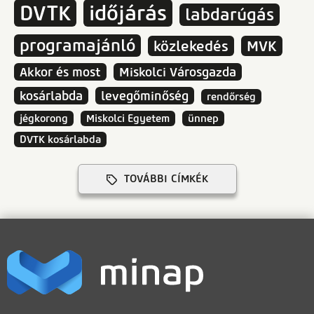
DVTK
időjárás
labdarúgás
programajánló
közlekedés
MVK
Akkor és most
Miskolci Városgazda
kosárlabda
levegőminőség
rendőrség
jégkorong
Miskolci Egyetem
ünnep
DVTK kosárlabda
TOVÁBBI CÍMKÉK