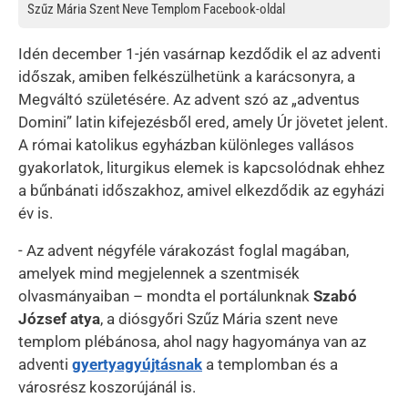
Szűz Mária Szent Neve Templom Facebook-oldal
Idén december 1-jén vasárnap kezdődik el az adventi
időszak, amiben felkészülhetünk a karácsonyra, a
Megváltó születésére. Az advent szó az „adventus
Domini” latin kifejezésből ered, amely Úr jövetet jelent.
A római katolikus egyházban különleges vallásos
gyakorlatok, liturgikus elemek is kapcsolódnak ehhez
a bűnbánati időszakhoz, amivel elkezdődik az egyházi
év is.
- Az advent négyféle várakozást foglal magában,
amelyek mind megjelennek a szentmisék
olvasmányaiban – mondta el portálunknak
Szabó
József atya
, a diósgyőri Szűz Mária szent neve
templom plébánosa, ahol nagy hagyománya van az
adventi
gyertyagyújtásnak
a templomban és a
városrész koszorújánál is.