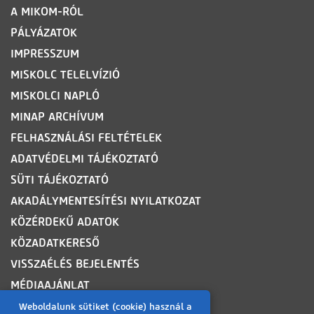
LÁBLÉC
A MIKOM-RÓL
PÁLYÁZATOK
IMPRESSZUM
MISKOLC TELELVÍZIÓ
MISKOLCI NAPLÓ
MINAP ARCHÍVUM
FELHASZNÁLÁSI FELTÉTELEK
ADATVÉDELMI TÁJÉKOZTATÓ
SÜTI TÁJÉKOZTATÓ
AKADÁLYMENTESÍTÉSI NYILATKOZAT
KÖZÉRDEKŰ ADATOK
KÖZADATKERESŐ
VISSZAÉLÉS BEJELENTÉS
MÉDIAAJÁNLAT
OLDALTÉRKÉP
Weboldalunk sütiket (cookie) használ a