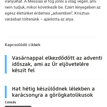
irányulhat. A Messiás el fog jönni a világ végén, ami
nem tudjuk, mikor következik be. Ezért lényegében az
egész életünket érdemes „adventben”, Krisztus-
várásban töltenünk – ajánlotta az atya.
Kapcsolódó cikkek
Vasárnappal elkezdődött az adventi
időszak, ami az Úr eljövetelére
készít fel
Hat hétig készülődnek lélekben a
karácsonyra a görögkatolikusok
Címkék