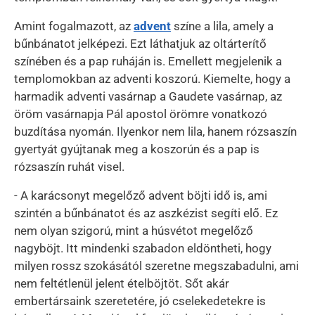
Amint fogalmazott, az
advent
színe a lila, amely a
bűnbánatot jelképezi. Ezt láthatjuk az oltárterítő
színében és a pap ruháján is. Emellett megjelenik a
templomokban az adventi koszorú. Kiemelte, hogy a
harmadik adventi vasárnap a Gaudete vasárnap, az
öröm vasárnapja Pál apostol örömre vonatkozó
buzdítása nyomán. Ilyenkor nem lila, hanem rózsaszín
gyertyát gyújtanak meg a koszorún és a pap is
rózsaszín ruhát visel.
- A karácsonyt megelőző advent böjti idő is, ami
szintén a bűnbánatot és az aszkézist segíti elő. Ez
nem olyan szigorú, mint a húsvétot megelőző
nagyböjt. Itt mindenki szabadon eldöntheti, hogy
milyen rossz szokásától szeretne megszabadulni, ami
nem feltétlenül jelent ételböjtöt. Sőt akár
embertársaink szeretetére, jó cselekedetekre is