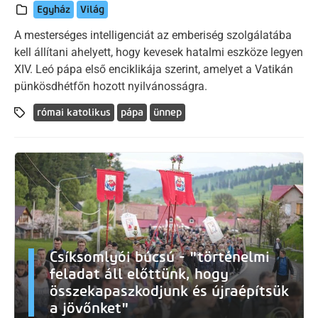
Egyház
Világ
A mesterséges intelligenciát az emberiség szolgálatába
kell állítani ahelyett, hogy kevesek hatalmi eszköze legyen
XIV. Leó pápa első enciklikája szerint, amelyet a Vatikán
pünkösdhétfőn hozott nyilvánosságra.
római katolikus
pápa
ünnep
Csíksomlyói búcsú - "történelmi
feladat áll előttünk, hogy
összekapaszkodjunk és újraépítsük
a jövőnket"