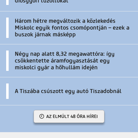
diósgyőri tűzoltókat
Három hétre megváltozik a közlekedés
Miskolc egyik fontos csomópontján – ezek a
buszok járnak másképp
Négy nap alatt 8,32 megawattóra: így
csökkentette áramfogyasztását egy
miskolci gyár a hőhullám idején
A Tiszába csúszott egy autó Tiszadobnál
AZ ELMÚLT 48 ÓRA HÍREI