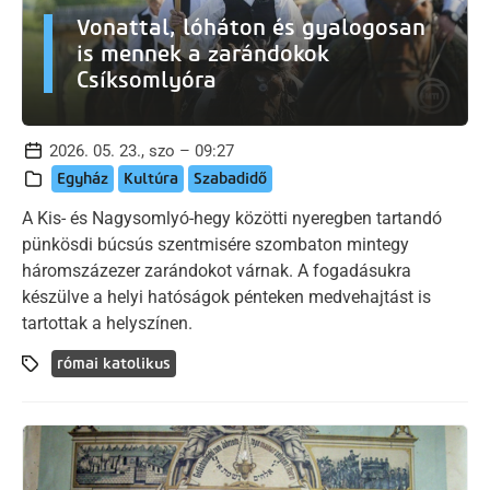
Vonattal, lóháton és gyalogosan
is mennek a zarándokok
Csíksomlyóra
2026. 05. 23., szo – 09:27
Egyház
Kultúra
Szabadidő
A Kis- és Nagysomlyó-hegy közötti nyeregben tartandó
pünkösdi búcsús szentmisére szombaton mintegy
háromszázezer zarándokot várnak. A fogadásukra
készülve a helyi hatóságok pénteken medvehajtást is
tartottak a helyszínen.
római katolikus