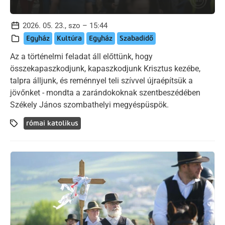
2026. 05. 23., szo – 15:44
Egyház
Kultúra
Egyház
Szabadidő
Az a történelmi feladat áll előttünk, hogy
összekapaszkodjunk, kapaszkodjunk Krisztus kezébe,
talpra álljunk, és reménnyel teli szívvel újraépítsük a
jövőnket - mondta a zarándokoknak szentbeszédében
Székely János szombathelyi megyéspüspök.
római katolikus