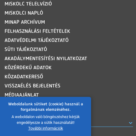
MISKOLC TELELVÍZIÓ
MISKOLCI NAPLÓ
MINAP ARCHÍVUM
FELHASZNÁLÁSI FELTÉTELEK
ADATVÉDELMI TÁJÉKOZTATÓ
SÜTI TÁJÉKOZTATÓ
AKADÁLYMENTESÍTÉSI NYILATKOZAT
KÖZÉRDEKŰ ADATOK
KÖZADATKERESŐ
VISSZAÉLÉS BEJELENTÉS
MÉDIAAJÁNLAT
OLDALTÉRKÉP
Weboldalunk sütiket (cookie) használ a
forgalmának elemzéséhez.
A weboldalon való böngészéshez kérjük
ROVATOK
engedélyezze a sütik használatát!
További információk