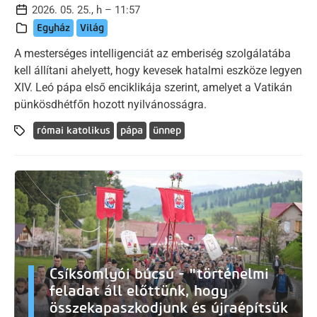
2026. 05. 25., h – 11:57
Egyház
Világ
A mesterséges intelligenciát az emberiség szolgálatába
kell állítani ahelyett, hogy kevesek hatalmi eszköze legyen
XIV. Leó pápa első enciklikája szerint, amelyet a Vatikán
pünkösdhétfőn hozott nyilvánosságra.
római katolikus
pápa
ünnep
Csíksomlyói búcsú - "történelmi
feladat áll előttünk, hogy
összekapaszkodjunk és újraépítsük