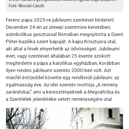
Fotó: Mocsári László
Ferenc pápa 2025-re jubileumi szentévet hirdetett.
December 24-én az ünnepi szentmise keretében,
szimbolikus gesztussal Rómában megnyitotta a Szent
Péter-bazilika szent kapuját. A kapu Krisztusra utal,
aki által a hívek elnyerhetik az üdvösséget. Jubileumi
évet, vagy szentévet általában 25 évente szokott
meghirdetni a pápa a katolikus egyházban, korábban
ilyen rendes jubileumi szentév 2000-ben volt. Azt
másfél évtizeddel követte egy rendkívüli jubileum: az
irgalmasság éve. Az idei szentév mottója „A remény
zarándokai,” ami a keresztényeknek a Megváltóba és
a Szentlélek jelenlétébe vetett reménységére utal.
Kép