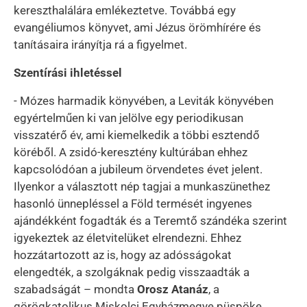
kereszthalálára emlékeztetve. Továbbá egy
evangéliumos könyvet, ami Jézus örömhírére és
tanításaira irányítja rá a figyelmet.
Szentírási ihletéssel
- Mózes harmadik könyvében, a Leviták könyvében
egyértelműen ki van jelölve egy periodikusan
visszatérő év, ami kiemelkedik a többi esztendő
köréből. A zsidó-keresztény kultúrában ehhez
kapcsolódóan a jubileum örvendetes évet jelent.
Ilyenkor a választott nép tagjai a munkaszünethez
hasonló ünnepléssel a Föld termését ingyenes
ajándékként fogadták és a Teremtő szándéka szerint
igyekeztek az életvitelüket elrendezni. Ehhez
hozzátartozott az is, hogy az adósságokat
elengedték, a szolgáknak pedig visszaadták a
szabadságát – mondta
Orosz Atanáz
, a
görögkatolikus Miskolci Egyházmegye püspöke.