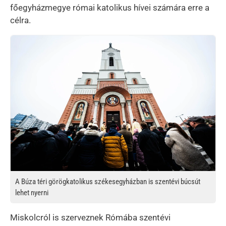
főegyházmegye római katolikus hívei számára erre a
célra.
Kép
A Búza téri görögkatolikus székesegyházban is szentévi búcsút
lehet nyerni
Miskolcról is szerveznek Rómába szentévi