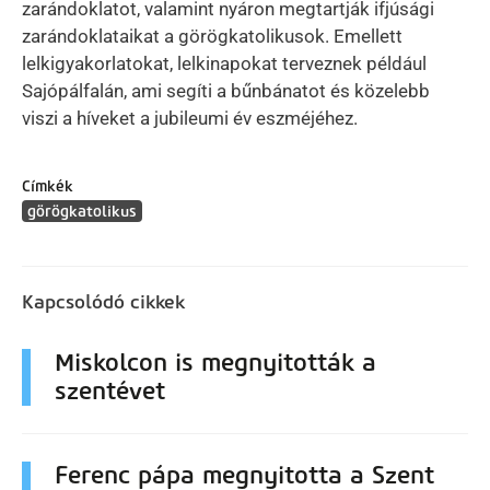
zarándoklatot, valamint nyáron megtartják ifjúsági
zarándoklataikat a görögkatolikusok. Emellett
lelkigyakorlatokat, lelkinapokat terveznek például
Sajópálfalán, ami segíti a bűnbánatot és közelebb
viszi a híveket a jubileumi év eszméjéhez.
Címkék
görögkatolikus
Kapcsolódó cikkek
Miskolcon is megnyitották a
szentévet
Ferenc pápa megnyitotta a Szent