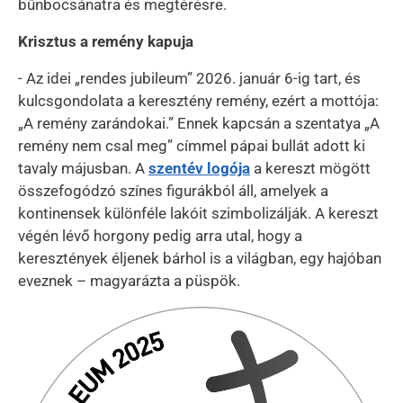
bűnbocsánatra és megtérésre.
Krisztus a remény kapuja
- Az idei „rendes jubileum” 2026. január 6-ig tart, és
kulcsgondolata a keresztény remény, ezért a mottója:
„A remény zarándokai.” Ennek kapcsán a szentatya „A
remény nem csal meg” címmel pápai bullát adott ki
tavaly májusban. A
szentév logója
a kereszt mögött
összefogódzó színes figurákból áll, amelyek a
kontinensek különféle lakóit szimbolizálják. A kereszt
végén lévő horgony pedig arra utal, hogy a
keresztények éljenek bárhol is a világban, egy hajóban
eveznek – magyarázta a püspök.