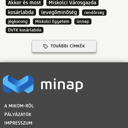
Akkor és most
Miskolci Városgazda
kosárlabda
levegőminőség
rendőrség
jégkorong
Miskolci Egyetem
ünnep
DVTK kosárlabda
TOVÁBBI CÍMKÉK
LÁBLÉC
A MIKOM-RÓL
PÁLYÁZATOK
IMPRESSZUM