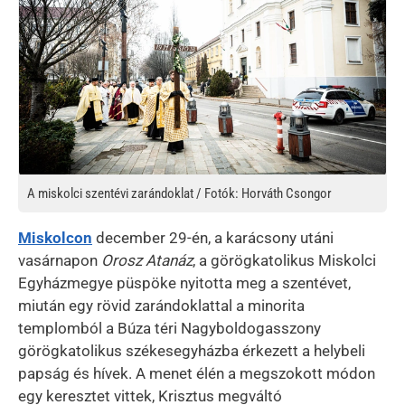
A miskolci szentévi zarándoklat / Fotók: Horváth Csongor
Miskolcon
december 29-én, a karácsony utáni
vasárnapon
Orosz Atanáz
, a görögkatolikus Miskolci
Egyházmegye püspöke nyitotta meg a szentévet,
miután egy rövid zarándoklattal a minorita
templomból a Búza téri Nagyboldogasszony
görögkatolikus székesegyházba érkezett a helybeli
papság és hívek. A menet élén a megszokott módon
egy keresztet vittek, Krisztus megváltó