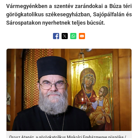
Vármegyénkben a szentév zarándokai a Búza téri
görögkatolikus székesegyházban, Sajópálfalán és
Sárospatakon nyerhetnek teljes búcsút.
Opens in a new window
Opens in a new window
Opens in a new window
Kép
Orosz Atanáz, a görögkatolikus Miskolci Egyházmegye püspöke /