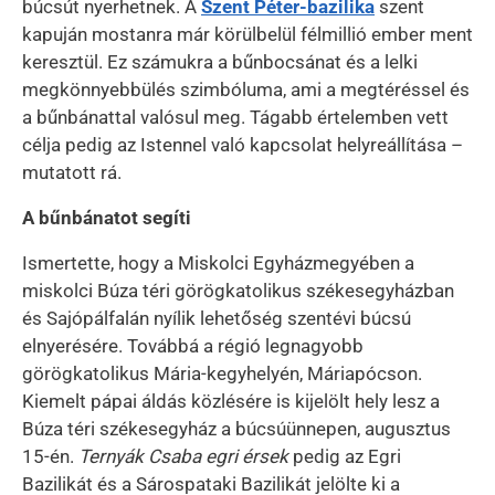
búcsút nyerhetnek. A
Szent Péter-bazilika
szent
kapuján mostanra már körülbelül félmillió ember ment
keresztül. Ez számukra a bűnbocsánat és a lelki
megkönnyebbülés szimbóluma, ami a megtéréssel és
a bűnbánattal valósul meg. Tágabb értelemben vett
célja pedig az Istennel való kapcsolat helyreállítása –
mutatott rá.
A bűnbánatot segíti
Ismertette, hogy a Miskolci Egyházmegyében a
miskolci Búza téri görögkatolikus székesegyházban
és Sajópálfalán nyílik lehetőség szentévi búcsú
elnyerésére. Továbbá a régió legnagyobb
görögkatolikus Mária-kegyhelyén, Máriapócson.
Kiemelt pápai áldás közlésére is kijelölt hely lesz a
Búza téri székesegyház a búcsúünnepen, augusztus
15-én.
Ternyák Csaba egri érsek
pedig az Egri
Bazilikát és a Sárospataki Bazilikát jelölte ki a