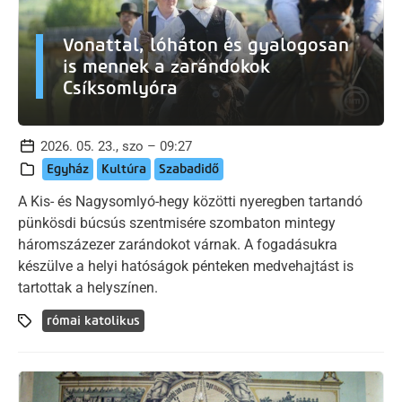
Vonattal, lóháton és gyalogosan
is mennek a zarándokok
Csíksomlyóra
2026. 05. 23., szo – 09:27
Egyház
Kultúra
Szabadidő
A Kis- és Nagysomlyó-hegy közötti nyeregben tartandó
pünkösdi búcsús szentmisére szombaton mintegy
háromszázezer zarándokot várnak. A fogadásukra
készülve a helyi hatóságok pénteken medvehajtást is
tartottak a helyszínen.
római katolikus