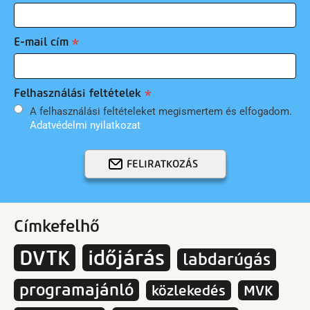
E-mail cím
Felhasználási feltételek
A felhasználási feltételeket megismertem és elfogadom.
Adatvédelmi nyilatkozat
FELIRATKOZÁS
Címkefelhő
DVTK
időjárás
labdarúgás
programajánló
közlekedés
MVK