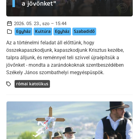
a jövőnket"
2026. 05. 23., szo – 15:44
Egyház
Kultúra
Egyház
Szabadidő
Az a történelmi feladat áll előttünk, hogy
összekapaszkodjunk, kapaszkodjunk Krisztus kezébe,
talpra álljunk, és reménnyel teli szívvel újraépítsük a
jövőnket - mondta a zarándokoknak szentbeszédében
Székely János szombathelyi megyéspüspök.
római katolikus