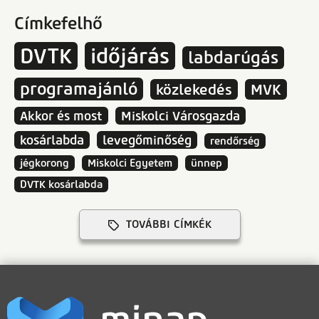
Címkefelhő
DVTK
időjárás
labdarúgás
programajánló
közlekedés
MVK
Akkor és most
Miskolci Városgazda
kosárlabda
levegőminőség
rendőrség
jégkorong
Miskolci Egyetem
ünnep
DVTK kosárlabda
TOVÁBBI CÍMKÉK