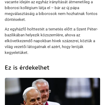
vacante idején az egyház irányítását átmenetileg a
bíborosi kollégium látja el – bár az új pápa
megválasztásáig a bíborosok nem hozhatnak fontos
döntéseket.
Az egyházfő holttestét a temetés előtt a Szent Péter-
bazilikában helyezik közszemlére, ahova az
elkövetkezendő napokban hívek százezrei, köztük a
világ vezetői látogatnak el azért, hogy leróják
kegyeletüket.
Ez is érdekelhet