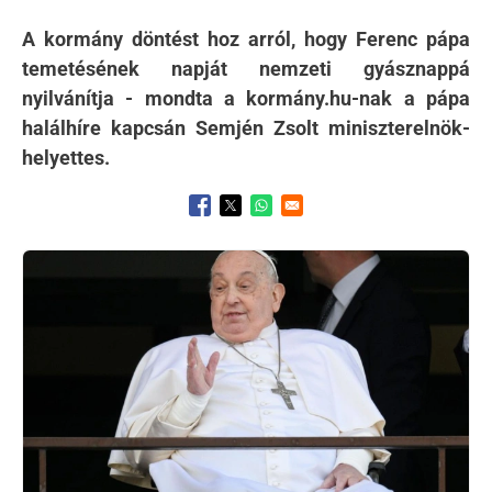
A kormány döntést hoz arról, hogy Ferenc pápa
temetésének napját nemzeti gyásznappá
nyilvánítja - mondta a kormány.hu-nak a pápa
halálhíre kapcsán Semjén Zsolt miniszterelnök-
helyettes.
Opens in a new window
Opens in a new window
Opens in a new window
Kép