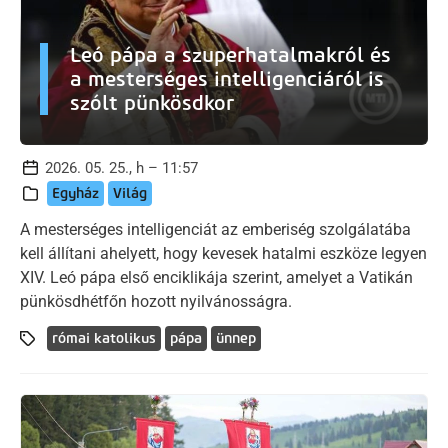
Leó pápa a szuperhatalmakról és
a mesterséges intelligenciáról is
szólt pünkösdkor
2026. 05. 25., h – 11:57
Egyház
Világ
A mesterséges intelligenciát az emberiség szolgálatába
kell állítani ahelyett, hogy kevesek hatalmi eszköze legyen
XIV. Leó pápa első enciklikája szerint, amelyet a Vatikán
pünkösdhétfőn hozott nyilvánosságra.
római katolikus
pápa
ünnep