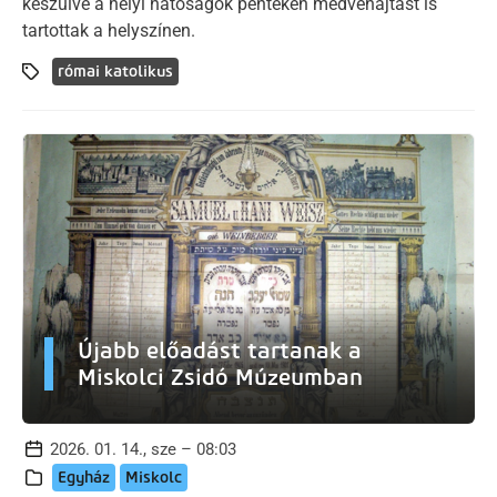
készülve a helyi hatóságok pénteken medvehajtást is
tartottak a helyszínen.
római katolikus
Újabb előadást tartanak a
Miskolci Zsidó Múzeumban
2026. 01. 14., sze – 08:03
Egyház
Miskolc