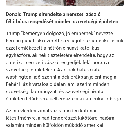
Donald Trump elrendelte a nemzeti zászló
félárbócra engedését minden szövetségi épületen
Trump "keményen dolgozó, jó embernek" nevezte
Ferenc pápát, aki szerette a világot - az amerikai elnök
ezzel emlékezett a hétfőn elhunyt katolikus
egyházfőre, akinek tiszteletére elrendelte, hogy az
amerikai nemzeti zászlót engedjék félárbócra a
szövetségi épületeken. Az elnök határozata
washingtoni idő szerint a déli órákban jelent meg a
Fehér Ház hivatalos oldalán, ami szerint minden
szövetségi kormányzati és szövetségi hivatali
épületen félárbócra kell ereszteni az amerikai lobogót.
Az intézkedés vonatkozik minden katonai
létesítményre, a haditengerészet kikötőire, hajóira,
valamint minden külföldön működő amerikai