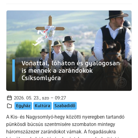
Vonattal, lóháton és gyalogosan
is mennek a zarándokok
Csíksomlyóra
2026. 05. 23., szo – 09:27
Egyház
Kultúra
Szabadidő
A Kis- és Nagysomlyó-hegy közötti nyeregben tartandó
pünkösdi búcsús szentmisére szombaton mintegy
háromszázezer zarándokot várnak. A fogadásukra