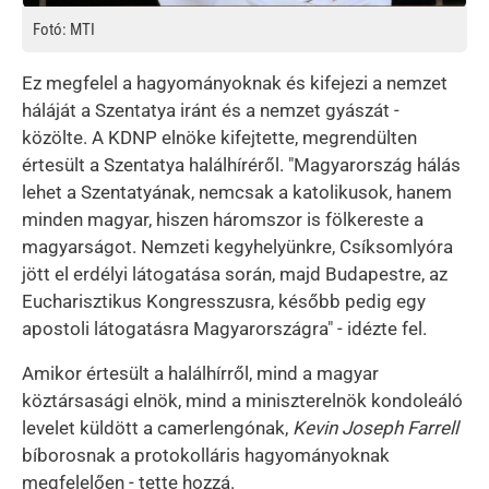
Fotó: MTI
Ez megfelel a hagyományoknak és kifejezi a nemzet
háláját a Szentatya iránt és a nemzet gyászát -
közölte. A KDNP elnöke kifejtette, megrendülten
értesült a Szentatya halálhíréről. "Magyarország hálás
lehet a Szentatyának, nemcsak a katolikusok, hanem
minden magyar, hiszen háromszor is fölkereste a
magyarságot. Nemzeti kegyhelyünkre, Csíksomlyóra
jött el erdélyi látogatása során, majd Budapestre, az
Eucharisztikus Kongresszusra, később pedig egy
apostoli látogatásra Magyarországra" - idézte fel.
Amikor értesült a halálhírről, mind a magyar
köztársasági elnök, mind a miniszterelnök kondoleáló
levelet küldött a camerlengónak,
Kevin Joseph Farrell
bíborosnak a protokolláris hagyományoknak
megfelelően - tette hozzá.