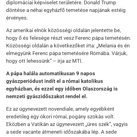
diplomáciai képviselet területére. Donald Trump
döntése a néhai egyházfő temetése napjának estéig
érvényes.
Az amerikai elnök közösségi oldalán jelentette be,
hogy ő és felesége részt vesz Ferenc pápa temetésén.
Közösségi oldalán a következőket írta: „Melania és én
elmegyünk Ferenc pápa temetésére Rómába. Várjuk,
hogy ott lehessünk” – írja az MTI.
A pápa halála automatikusan 9 napos
gyászperiódust indít el a római katolikus
egyházban, és ezzel egy időben Olaszország is
nemzeti gyászidőszakot rendel el.
Ez az úgynevezett novendiale, amely egyébként
eredetileg egy ókori római, pogány szokás volt.
Eközben a Vatikán az úgynevezett „üres szék”, vagyis
a sede vacante átmeneti időszakába lép. A sede