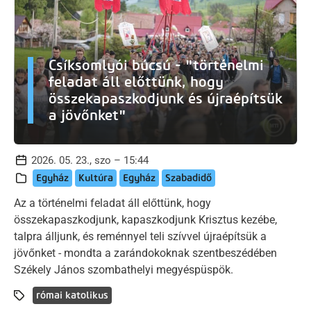
Csíksomlyói búcsú - "történelmi
feladat áll előttünk, hogy
összekapaszkodjunk és újraépítsük
a jövőnket"
2026. 05. 23., szo – 15:44
Egyház
Kultúra
Egyház
Szabadidő
Az a történelmi feladat áll előttünk, hogy
összekapaszkodjunk, kapaszkodjunk Krisztus kezébe,
talpra álljunk, és reménnyel teli szívvel újraépítsük a
jövőnket - mondta a zarándokoknak szentbeszédében
Székely János szombathelyi megyéspüspök.
római katolikus