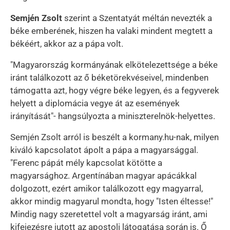
Semjén Zsolt
szerint a Szentatyát méltán nevezték a
béke emberének, hiszen ha valaki mindent megtett a
békéért, akkor az a pápa volt.
"Magyarország kormányának elkötelezettsége a béke
iránt találkozott az ő béketörekvéseivel, mindenben
támogatta azt, hogy végre béke legyen, és a fegyverek
helyett a diplomácia vegye át az események
irányítását"- hangsúlyozta a miniszterelnök-helyettes.
Semjén Zsolt arról is beszélt a kormany.hu-nak, milyen
kiváló kapcsolatot ápolt a pápa a magyarsággal.
"Ferenc pápát mély kapcsolat kötötte a
magyarsághoz. Argentínában magyar apácákkal
dolgozott, ezért amikor találkozott egy magyarral,
akkor mindig magyarul mondta, hogy "Isten éltesse!"
Mindig nagy szeretettel volt a magyarság iránt, ami
kifejezésre jutott az apostoli látogatása során is. Ő