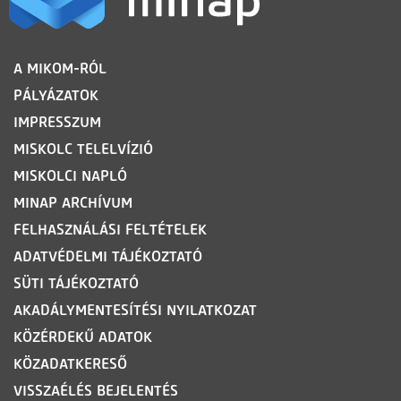
LÁBLÉC
A MIKOM-RÓL
PÁLYÁZATOK
IMPRESSZUM
MISKOLC TELELVÍZIÓ
MISKOLCI NAPLÓ
MINAP ARCHÍVUM
FELHASZNÁLÁSI FELTÉTELEK
ADATVÉDELMI TÁJÉKOZTATÓ
SÜTI TÁJÉKOZTATÓ
AKADÁLYMENTESÍTÉSI NYILATKOZAT
KÖZÉRDEKŰ ADATOK
KÖZADATKERESŐ
VISSZAÉLÉS BEJELENTÉS