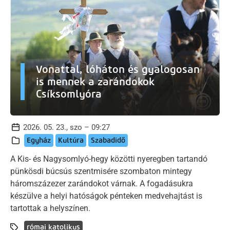
Vonattal, lóháton és gyalogosan
is mennek a zarándokok
Csíksomlyóra
2026. 05. 23., szo – 09:27
Egyház
Kultúra
Szabadidő
A Kis- és Nagysomlyó-hegy közötti nyeregben tartandó
pünkösdi búcsús szentmisére szombaton mintegy
háromszázezer zarándokot várnak. A fogadásukra
készülve a helyi hatóságok pénteken medvehajtást is
tartottak a helyszínen.
római katolikus