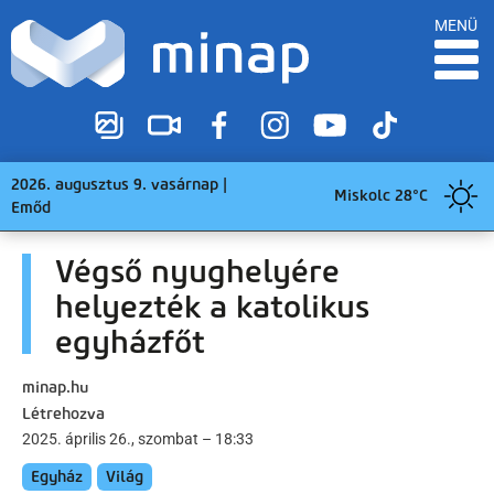
MENÜ
2026. augusztus 9. vasárnap |
Miskolc 28°C
Emőd
Végső nyughelyére
helyezték a katolikus
egyházfőt
minap.hu
Létrehozva
2025. április 26., szombat – 18:33
Egyház
Világ