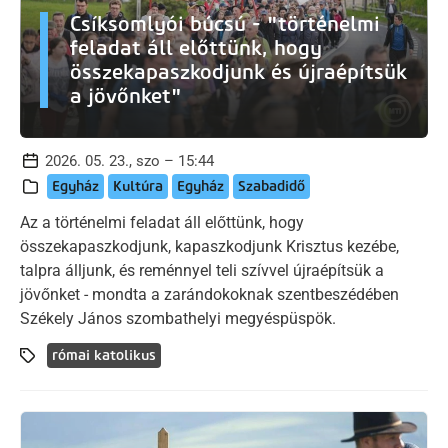
Csíksomlyói búcsú - "történelmi
feladat áll előttünk, hogy
összekapaszkodjunk és újraépítsük
a jövőnket"
2026. 05. 23., szo – 15:44
Egyház
Kultúra
Egyház
Szabadidő
Az a történelmi feladat áll előttünk, hogy
összekapaszkodjunk, kapaszkodjunk Krisztus kezébe,
talpra álljunk, és reménnyel teli szívvel újraépítsük a
jövőnket - mondta a zarándokoknak szentbeszédében
Székely János szombathelyi megyéspüspök.
római katolikus