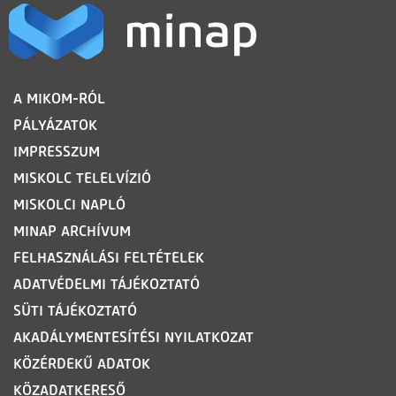
LÁBLÉC
A MIKOM-RÓL
PÁLYÁZATOK
IMPRESSZUM
MISKOLC TELELVÍZIÓ
MISKOLCI NAPLÓ
MINAP ARCHÍVUM
FELHASZNÁLÁSI FELTÉTELEK
ADATVÉDELMI TÁJÉKOZTATÓ
SÜTI TÁJÉKOZTATÓ
AKADÁLYMENTESÍTÉSI NYILATKOZAT
KÖZÉRDEKŰ ADATOK
KÖZADATKERESŐ