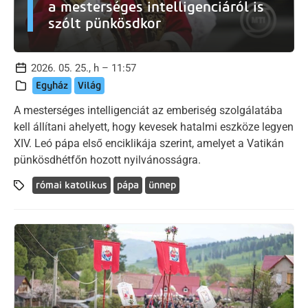
a mesterséges intelligenciáról is
szólt pünkösdkor
2026. 05. 25., h – 11:57
Egyház
Világ
A mesterséges intelligenciát az emberiség szolgálatába
kell állítani ahelyett, hogy kevesek hatalmi eszköze legyen
XIV. Leó pápa első enciklikája szerint, amelyet a Vatikán
pünkösdhétfőn hozott nyilvánosságra.
római katolikus
pápa
ünnep