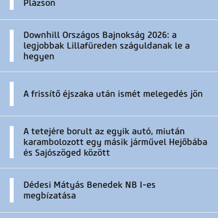
Plázson
Downhill Országos Bajnokság 2026: a
legjobbak Lillafüreden száguldanak le a
hegyen
A frissítő éjszaka után ismét melegedés jön
A tetejére borult az egyik autó, miután
karambolozott egy másik járművel Hejőbába
és Sajószöged között
Dédesi Mátyás Benedek NB I-es
megbízatása