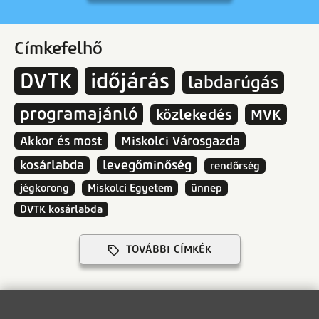
Címkefelhő
DVTK
időjárás
labdarúgás
programajánló
közlekedés
MVK
Akkor és most
Miskolci Városgazda
kosárlabda
levegőminőség
rendőrség
jégkorong
Miskolci Egyetem
ünnep
DVTK kosárlabda
TOVÁBBI CÍMKÉK