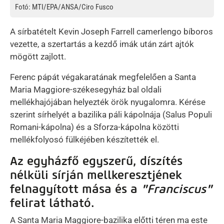
Fotó: MTI/EPA/ANSA/Ciro Fusco
A sírbatételt Kevin Joseph Farrell camerlengo bíboros
vezette, a szertartás a kezdő imák után zárt ajtók
mögött zajlott.
Ferenc pápát végakaratának megfelelően a Santa
Maria Maggiore-székesegyház bal oldali
mellékhajójában helyezték örök nyugalomra. Kérése
szerint sírhelyét a bazilika páli kápolnája (Salus Populi
Romani-kápolna) és a Sforza-kápolna közötti
mellékfolyosó fülkéjében készítették el.
Az egyházfő egyszerű, díszítés
nélküli sírján mellkeresztjének
felnagyított mása és a
"Franciscus"
felirat látható.
A Santa Maria Maggiore-bazilika előtti téren ma este