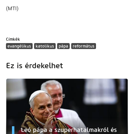
(MTI)
Címkék
evangélikus
katolikus
pápa
református
Ez is érdekelhet
Leó pápa a szuperhatalmakról és