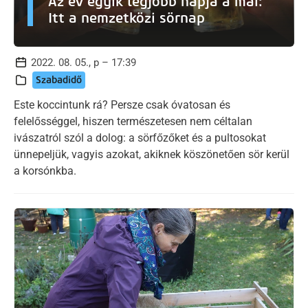
Az év egyik legjobb napja a mai:
Itt a nemzetközi sörnap
2022. 08. 05., p – 17:39
Szabadidő
Este koccintunk rá? Persze csak óvatosan és
felelősséggel, hiszen természetesen nem céltalan
ivászatról szól a dolog: a sörfőzőket és a pultosokat
ünnepeljük, vagyis azokat, akiknek köszönetően sör kerül
a korsónkba.