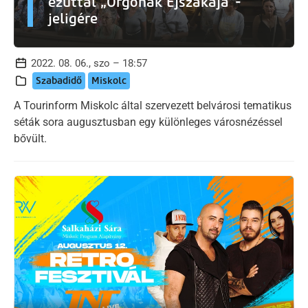
ezúttal „Orgonák Éjszakája”-
jeligére
2022. 08. 06., szo – 18:57
Szabadidő
Miskolc
A Tourinform Miskolc által szervezett belvárosi tematikus
séták sora augusztusban egy különleges városnézéssel
bővült.