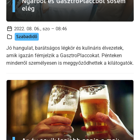
Nyárból és GasztroPlaccból sosem
elég
2022. 08. 06., szo – 08:46
Szabadidő
Jó hangulat, barátságos légkör és kulináris élvezetek,
amik igazán fémjelzik a GasztroPlaccokat. Pénteken
minderről személyesen is meggyőződhettek a kilátogatók.