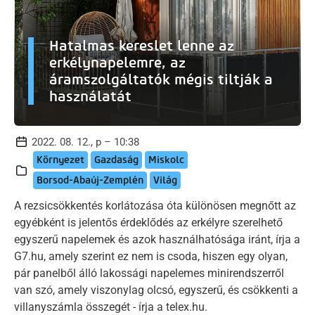
Hatalmas kereslet lenne az
erkélynapelemre, az
áramszolgáltatók mégis tiltják a
használatát
2022. 08. 12., p – 10:38
Környezet
Gazdaság
Miskolc
Borsod-Abaúj-Zemplén
Világ
A rezsicsökkentés korlátozása óta különösen megnőtt az
egyébként is jelentős érdeklődés az erkélyre szerelhető
egyszerű napelemek és azok használhatósága iránt, írja a
G7.hu, amely szerint ez nem is csoda, hiszen egy olyan,
pár panelből álló lakossági napelemes minirendszerről
van szó, amely viszonylag olcsó, egyszerű, és csökkenti a
villanyszámla összegét - írja a telex.hu.