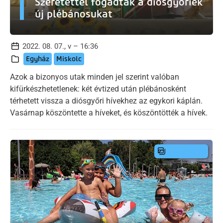
Szeretettel fogadták a diósgyőriek
új plébánosukat
2022. 08. 07., v – 16:36
Egyház
Miskolc
Azok a bizonyos utak minden jel szerint valóban
kifürkészhetetlenek: két évtized után plébánosként
térhetett vissza a diósgyőri hívekhez az egykori káplán.
Vasárnap köszöntette a híveket, és köszöntötték a hívek.