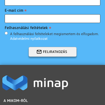
E-mail cím
Felhasználási feltételek
A felhasználási feltételeket megismertem és elfogadom.
Adatvédelmi nyilatkozat
FELIRATKOZÁS
LÁBLÉC
A MIKOM-RÓL