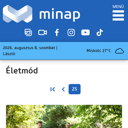
MENÜ
2026. augusztus 8. szombat |
Miskolc 27°C
László
Életmód
Oldalszámozás
Első oldal
Előző oldal
25