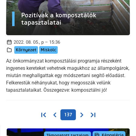
Pozitívak a komposztálók
tapasztalatai
2022. 08. 05., p – 15:36
Környezet
Miskolc
Az önkormányzat komposztálási programja részeként
ingyenes kereteket vehetnek magukhoz az állampolgárok,
miután meghallgattak egy módszertani segítő előadást.
Felkerestük néhányukat, hogy megosszák velünk
tapasztalataikat. Összegezve: komposztálni jó!
Oldalszámozás
Első oldal
Előző oldal
Következő oldal
Utolsó oldal
137
Képgaléria
Támogatott tartalom