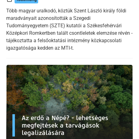
Több magyar uralkodó, köztük Szent László király földi
maradványait azonosították a Szegedi
Tudományegyetem (SZTE) kutatói a Székesfehérvári
Középkori Romkertben talált csontleletek elemzése révén -
tájékoztatta a felsőoktatási intézmény közkapcsolati
igazgatósága kedden az MTI-t.
Az erdő a Népé? - lehetséges
megfejtések a tarvágások
legalizálására