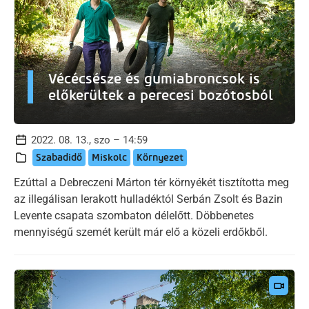
Vécécsésze és gumiabroncsok is
előkerültek a perecesi bozótosból
2022. 08. 13., szo – 14:59
Szabadidő
Miskolc
Környezet
Ezúttal a Debreczeni Márton tér környékét tisztította meg
az illegálisan lerakott hulladéktól Serbán Zsolt és Bazin
Levente csapata szombaton délelőtt. Döbbenetes
mennyiségű szemét került már elő a közeli erdőkből.