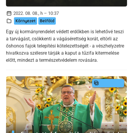
2022. 08. 08., h – 10:37
Környezet
Belföld
Egy új kormányrendelet védett erdőkben is lehetővé teszi
a tarvágást, csökkenti a vágásérettség korát, eltörli az
őshonos fajok telepítési kötelezettségét - a vészhelyzetre
hivatkozva szélesre tárják a kaput a tűzifa kitermelése
előtt, mindezt a természetvédelem rovására.