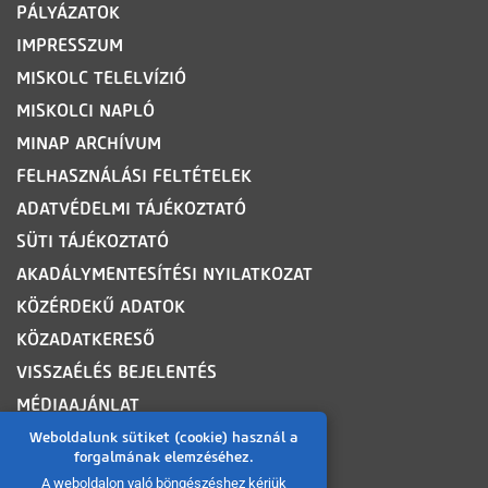
PÁLYÁZATOK
IMPRESSZUM
MISKOLC TELELVÍZIÓ
MISKOLCI NAPLÓ
MINAP ARCHÍVUM
FELHASZNÁLÁSI FELTÉTELEK
ADATVÉDELMI TÁJÉKOZTATÓ
SÜTI TÁJÉKOZTATÓ
AKADÁLYMENTESÍTÉSI NYILATKOZAT
KÖZÉRDEKŰ ADATOK
KÖZADATKERESŐ
VISSZAÉLÉS BEJELENTÉS
MÉDIAAJÁNLAT
OLDALTÉRKÉP
Weboldalunk sütiket (cookie) használ a
forgalmának elemzéséhez.
A weboldalon való böngészéshez kérjük