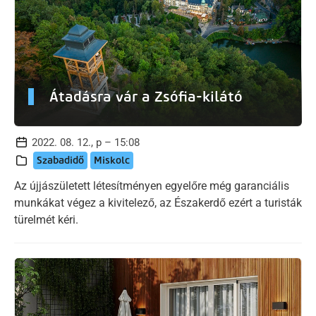
Átadásra vár a Zsófia-kilátó
2022. 08. 12., p – 15:08
Szabadidő
Miskolc
Az újjászületett létesítményen egyelőre még garanciális
munkákat végez a kivitelező, az Északerdő ezért a turisták
türelmét kéri.