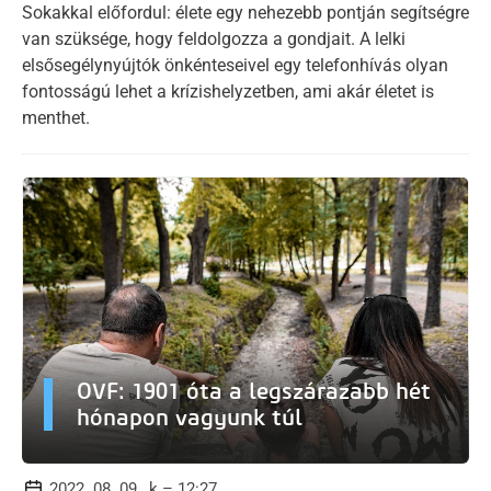
Sokakkal előfordul: élete egy nehezebb pontján segítségre
van szüksége, hogy feldolgozza a gondjait. A lelki
elsősegélynyújtók önkénteseivel egy telefonhívás olyan
fontosságú lehet a krízishelyzetben, ami akár életet is
menthet.
OVF: 1901 óta a legszárazabb hét
hónapon vagyunk túl
2022. 08. 09., k – 12:27