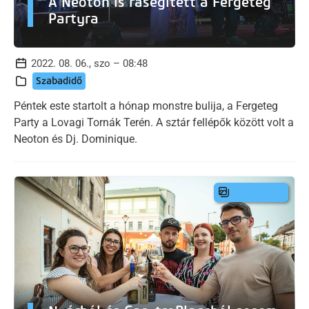
A Neoton is rásegített a Fergeteg
Partyra
2022. 08. 06., szo – 08:48
Szabadidő
Péntek este startolt a hónap monstre bulija, a Fergeteg
Party a Lovagi Tornák Terén. A sztár fellépők között volt a
Neoton és Dj. Dominique.