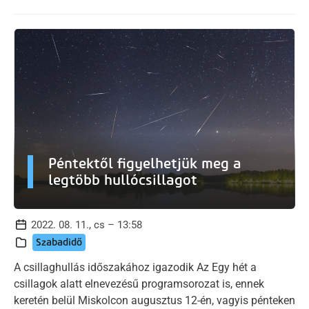
Péntektől figyelhetjük meg a
legtöbb hullócsillagot
2022. 08. 11., cs – 13:58
Szabadidő
A csillaghullás időszakához igazodik Az Egy hét a
csillagok alatt elnevezésű programsorozat is, ennek
keretén belül Miskolcon augusztus 12-én, vagyis pénteken