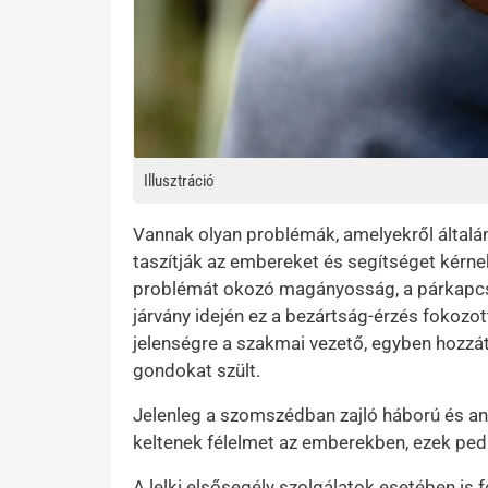
Illusztráció
Vannak olyan problémák, amelyekről által
taszítják az embereket és segítséget kérne
problémát okozó magányosság, a párkapcsol
járvány idején ez a bezártság-érzés fokozot
jelenségre a szakmai vezető, egyben hozzát
gondokat szült.
Jelenleg a szomszédban zajló háború és a
keltenek félelmet az emberekben, ezek ped
A lelki elsősegély szolgálatok esetében is 