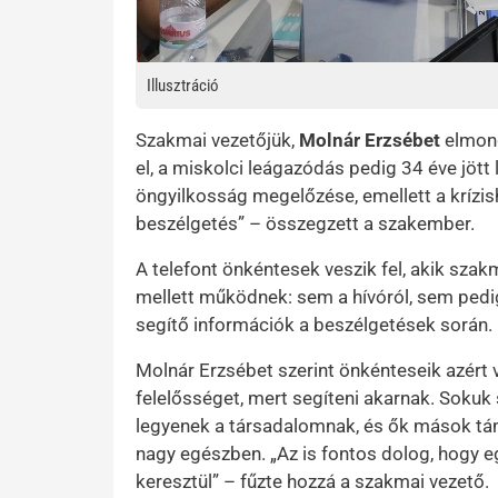
Illusztráció
Szakmai vezetőjük,
Molnár Erzsébet
elmond
el, a miskolci leágazódás pedig 34 éve jött 
öngyilkosság megelőzése, emellett a krízish
beszélgetés” – összegzett a szakember.
A telefont önkéntesek veszik fel, akik szak
mellett működnek: sem a hívóról, sem pedi
segítő információk a beszélgetések során.
Molnár Erzsébet szerint önkénteseik azért v
felelősséget, mert segíteni akarnak. Sokuk
legyenek a társadalomnak, és ők mások tá
nagy egészben. „Az is fontos dolog, hogy e
keresztül” – fűzte hozzá a szakmai vezető.