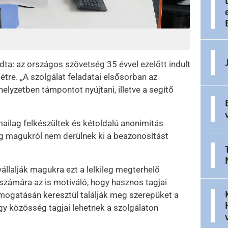
ta: az országos szövetség 35 évvel ezelőtt indult
létre. „A szolgálat feladatai elsősorban az
elyzetben támpontot nyújtani, illetve a segítő
mailag felkészültek és kétoldalú anonimitás
g magukról nem derülnek ki a beazonosítást
állalják magukra ezt a lelkileg megterhelő
 számára az is motiváló, hogy hasznos tagjai
mogatásán keresztül találják meg szerepüket a
gy közösség tagjai lehetnek a szolgálaton