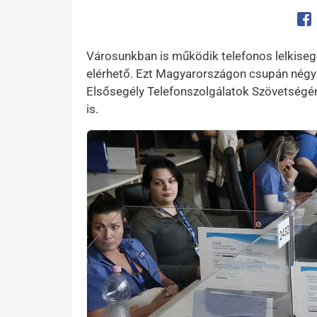
Op
Városunkban is működik telefonos lelkisegé
elérhető. Ezt Magyarországon csupán négy 
Elsősegély Telefonszolgálatok Szövetségéne
is.
Kép