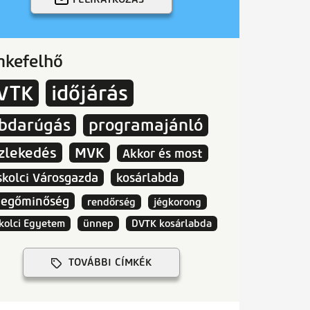
mkefelhő
VTK
időjárás
abdarúgás
programajánló
zlekedés
MVK
Akkor és most
skolci Városgazda
kosárlabda
vegőminőség
rendőrség
jégkorong
kolci Egyetem
ünnep
DVTK kosárlabda
TOVÁBBI CÍMKÉK