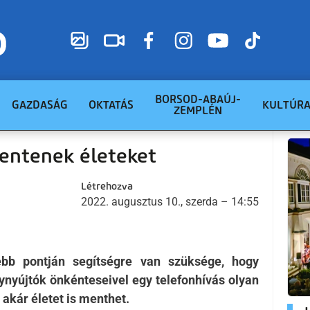
BORSOD-ABAÚJ-
GAZDASÁG
OKTATÁS
KULTÚR
ZEMPLÉN
mentenek életeket
Létrehozva
2022. augusztus 10., szerda – 14:55
ebb pontján segítségre van szüksége, hogy
lynyújtók önkénteseivel egy telefonhívás olyan
 akár életet is menthet.