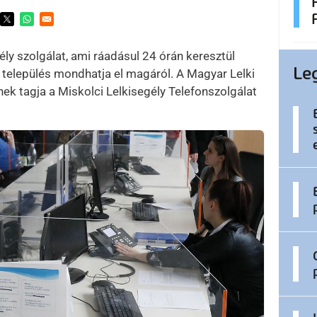
ens in a new window
Opens in a new window
Opens in a new window
ly szolgálat, ami ráadásul 24 órán keresztül
Le
település mondhatja el magáról. A Magyar Lelki
k tagja a Miskolci Lelkisegély Telefonszolgálat