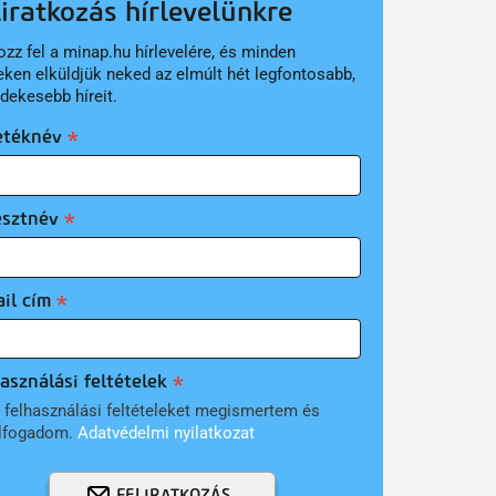
liratkozás hírlevelünkre
ozz fel a minap.hu hírlevelére, és minden
eken elküldjük neked az elmúlt hét legfontosabb,
rdekesebb híreit.
etéknév
esztnév
il cím
asználási feltételek
 felhasználási feltételeket megismertem és
lfogadom.
Adatvédelmi nyilatkozat
FELIRATKOZÁS