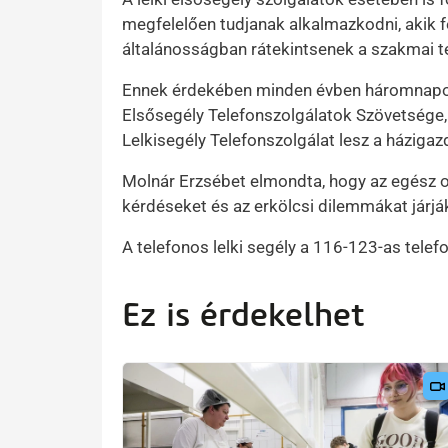
megfelelően tudjanak alkalmazkodni, akik fe
általánosságban rátekintsenek a szakmai 
Ennek érdekében minden évben háromnapos
Elsősegély Telefonszolgálatok Szövetsége,
Lelkisegély Telefonszolgálat lesz a házigaz
Molnár Erzsébet elmondta, hogy az egész or
kérdéseket és az erkölcsi dilemmákat járjá
A telefonos lelki segély a 116-123-as telef
Ez is érdekelhet