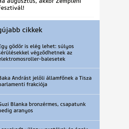
Ha augusztus, akkor Zempléni
Fesztivál!
gújabb cikkek
Egy gödör is elég lehet: súlyos
sérülésekkel végződhetnek az
elektromosroller-balesetek
Baka Andrást jelöli államfőnek a Tisza
parlamenti frakciója
Guzi Blanka bronzérmes, csapatunk
pedig aranyos