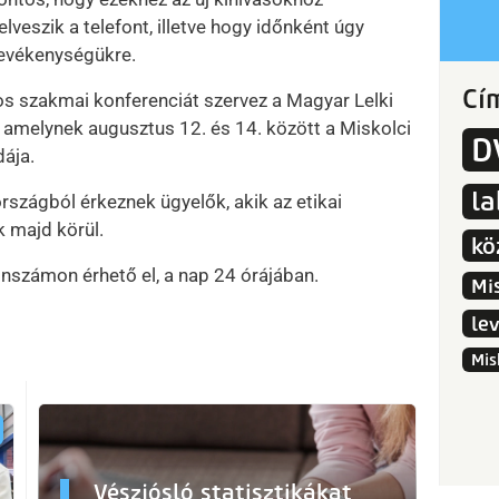
lveszik a telefont, illetve hogy időnként úgy
tevékenységükre.
Cí
 szakmai konferenciát szervez a Magyar Lelki
 amelynek augusztus 12. és 14. között a Miskolci
D
dája.
l
szágból érkeznek ügyelők, akik az etikai
k majd körül.
kö
onszámon érhető el, a nap 24 órájában.
Mi
le
Mis
Vészjósló statisztikákat