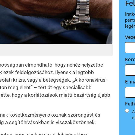
Fe
Iratk
pént
legé
Vez
Ker
ánosságban elmondható, hogy nehéz helyzetbe
k ezek feldolgozásához. Ilyenek a legtöbb
ati krízis, vagy a betegségek. „A koronavírus-
E-ma
tan megjelent” – tért át egy speciálisabb
ette, hogy a korlátozások miatti bezártság újabb
Felh
A
nnak következményei okoznak szorongást és
e
ig a segítőhívásokban is visszaköszönnek.
fontos, hogy ezekhez az új kihívásokhoz