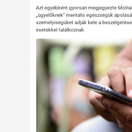
Azt egyébként gyorsan megjegyezte Molnár 
„ügyelőknek” mentális egészségük ápolásába
személyiségüket adják bele a beszélgetések
esetekkel találkoznak.
Kép