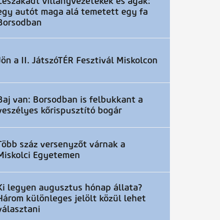
Leszakadt villanyvezetékek és ágak:
egy autót maga alá temetett egy fa
Borsodban
Jön a II. JátszóTÉR Fesztivál Miskolcon
Baj van: Borsodban is felbukkant a
veszélyes kőrispusztító bogár
Több száz versenyzőt várnak a
Miskolci Egyetemen
Ki legyen augusztus hónap állata?
Három különleges jelölt közül lehet
választani