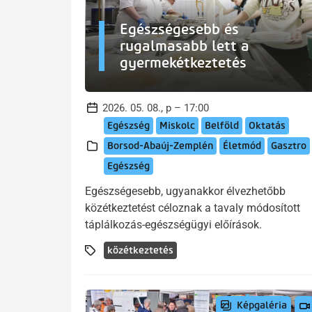
Egészségesebb és
rugalmasabb lett a
gyermekétkeztetés
2026. 05. 08., p – 17:00
Egészség
Miskolc
Belföld
Oktatás
Borsod-Abaúj-Zemplén
Életmód
Gasztro
Egészség
Egészségesebb, ugyanakkor élvezhetőbb
közétkeztetést céloznak a tavaly módosított
táplálkozás-egészségügyi előírások.
közétkeztetés
Képgaléria