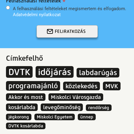
Felhasználási feltételek
A felhasználási feltételeket megismertem és elfogadom.
Adatvédelmi nyilatkozat
FELIRATKOZÁS
Címkefelhő
DVTK
időjárás
labdarúgás
programajánló
közlekedés
MVK
Akkor és most
Miskolci Városgazda
kosárlabda
levegőminőség
rendőrség
jégkorong
Miskolci Egyetem
ünnep
DVTK kosárlabda