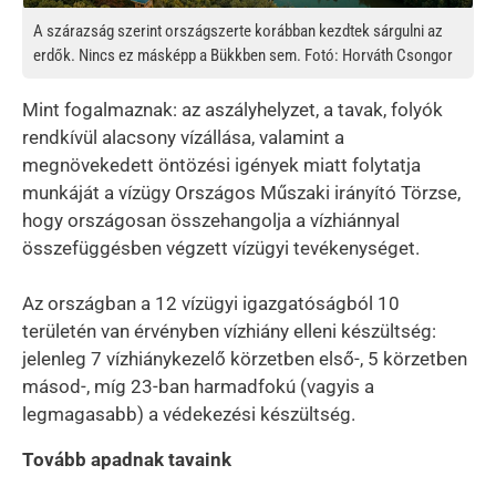
A szárazság szerint országszerte korábban kezdtek sárgulni az
erdők. Nincs ez másképp a Bükkben sem. Fotó: Horváth Csongor
Mint fogalmaznak: az aszályhelyzet, a tavak, folyók
rendkívül alacsony vízállása, valamint a
megnövekedett öntözési igények miatt folytatja
munkáját a vízügy Országos Műszaki irányító Törzse,
hogy országosan összehangolja a vízhiánnyal
összefüggésben végzett vízügyi tevékenységet.
Az országban a 12 vízügyi igazgatóságból 10
területén van érvényben vízhiány elleni készültség:
jelenleg 7 vízhiánykezelő körzetben első-, 5 körzetben
másod-, míg 23-ban harmadfokú (vagyis a
legmagasabb) a védekezési készültség.
Tovább apadnak tavaink