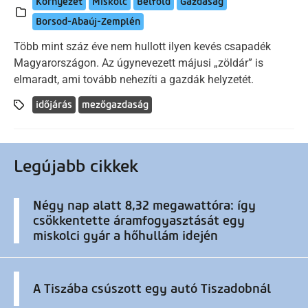
Környezet
Miskolc
Belföld
Gazdaság
Borsod-Abaúj-Zemplén
Több mint száz éve nem hullott ilyen kevés csapadék
Magyarországon. Az úgynevezett májusi „zöldár” is
elmaradt, ami tovább nehezíti a gazdák helyzetét.
időjárás
mezőgazdaság
Legújabb cikkek
Négy nap alatt 8,32 megawattóra: így
csökkentette áramfogyasztását egy
miskolci gyár a hőhullám idején
A Tiszába csúszott egy autó Tiszadobnál