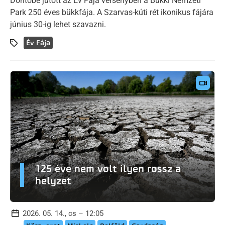
Döntőbe jutott az Év Fája versenyben a Bükki Nemzeti
Park 250 éves bükkfája. A Szarvas-kúti rét ikonikus fájára
június 30-ig lehet szavazni.
Év Fája
125 éve nem volt ilyen rossz a
helyzet
2026. 05. 14., cs – 12:05