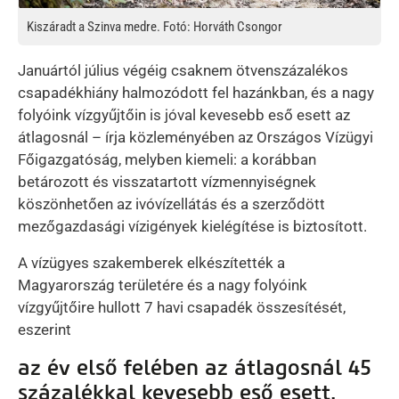
Kiszáradt a Szinva medre. Fotó: Horváth Csongor
Januártól július végéig csaknem ötvenszázalékos
csapadékhiány halmozódott fel hazánkban, és a nagy
folyóink vízgyűjtőin is jóval kevesebb eső esett az
átlagosnál – írja közleményében az Országos Vízügyi
Főigazgatóság, melyben kiemeli: a korábban
betározott és visszatartott vízmennyiségnek
köszönhetően az ivóvízellátás és a szerződött
mezőgazdasági vízigények kielégítése is biztosított.
A vízügyes szakemberek elkészítették a
Magyarország területére és a nagy folyóink
vízgyűjtőire hullott 7 havi csapadék összesítését,
eszerint
az év első felében az átlagosnál 45
százalékkal kevesebb eső esett,