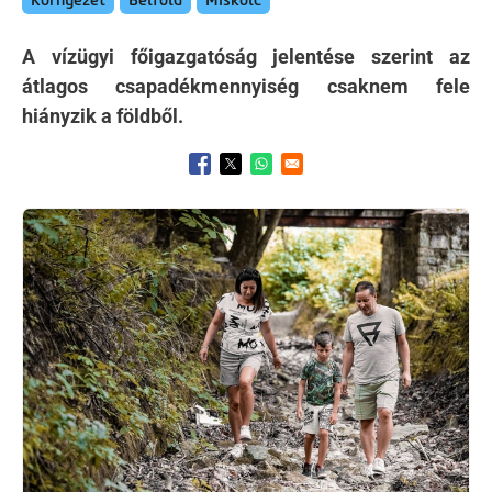
Környezet
Belföld
Miskolc
A vízügyi főigazgatóság jelentése szerint az
átlagos csapadékmennyiség csaknem fele
hiányzik a földből.
Opens in a new window
Opens in a new window
Opens in a new window
Kép