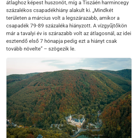
átlaghoz képest huszonöt, míg a Tiszáén harmincegy
százalékos csapadékhiány alakult ki. „Mindkét
területen a március volt a legszárazabb, amikor a
csapadék 79-89 százaléka hiányzott. A vízgyűjtőkön
már a tavalyi év is szárazabb volt az átlagosnál, az idei
esztendő első 7 hónapja pedig ezt a hiányt csak
tovább növelte” – szögezik le.
Kép