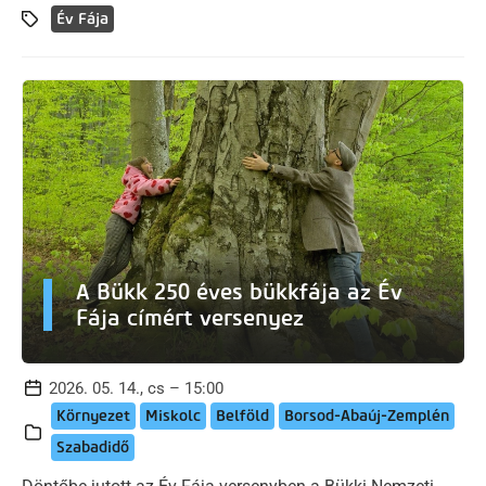
Év Fája
A Bükk 250 éves bükkfája az Év
Fája címért versenyez
2026. 05. 14., cs – 15:00
Környezet
Miskolc
Belföld
Borsod-Abaúj-Zemplén
Szabadidő