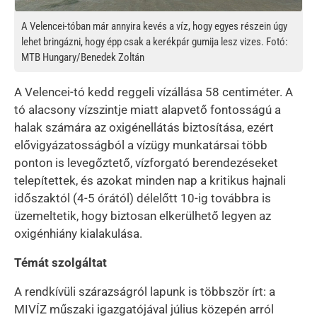
A Velencei-tóban már annyira kevés a víz, hogy egyes részein úgy
lehet bringázni, hogy épp csak a kerékpár gumija lesz vizes. Fotó:
MTB Hungary/Benedek Zoltán
A Velencei-tó kedd reggeli vízállása 58 centiméter. A
tó alacsony vízszintje miatt alapvető fontosságú a
halak számára az oxigénellátás biztosítása, ezért
elővigyázatosságból a vízügy munkatársai több
ponton is levegőztető, vízforgató berendezéseket
telepítettek, és azokat minden nap a kritikus hajnali
időszaktól (4-5 órától) délelőtt 10-ig továbbra is
üzemeltetik, hogy biztosan elkerülhető legyen az
oxigénhiány kialakulása.
Témát szolgáltat
A rendkívüli szárazságról lapunk is többször írt: a
MIVÍZ műszaki igazgatójával július közepén arról