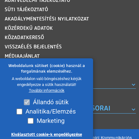
ADATVÉDELMI TÁJÉKOZTATÓ
SÜTI TÁJÉKOZTATÓ
AKADÁLYMENTESÍTÉSI NYILATKOZAT
KÖZÉRDEKŰ ADATOK
KÖZADATKERESŐ
VISSZAÉLÉS BEJELENTÉS
MÉDIAAJÁNLAT
OLDALTÉRKÉP
Weboldalunk sütiket (cookie) használ a
forgalmának elemzéséhez.
A weboldalon való böngészéshez kérjük
ROVATOK
engedélyezze a sütik használatát!
További információk
Állandó sütik
A MISKOLC TV KORÁBBI MŰSORAI
Analitika/Elemzés
Marketing
Kiválasztott cookie-k engedélyezése
Minden jog fenntartva 2026 © MIKOM Miskolci Kommunikációs