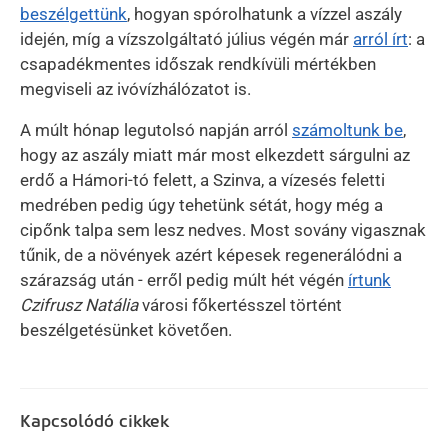
beszélgettünk
, hogyan spórolhatunk a vízzel aszály
idején, míg a vízszolgáltató július végén már
arról írt
: a
csapadékmentes időszak rendkívüli mértékben
megviseli az ivóvízhálózatot is.
A múlt hónap legutolsó napján arról
számoltunk be
,
hogy az aszály miatt már most elkezdett sárgulni az
erdő a Hámori-tó felett, a Szinva, a vízesés feletti
medrében pedig úgy tehetünk sétát, hogy még a
cipőnk talpa sem lesz nedves. Most sovány vigasznak
tűnik, de a növények azért képesek regenerálódni a
szárazság után - erről pedig múlt hét végén
írtunk
Czifrusz Natália
városi főkertésszel történt
beszélgetésünket követően.
Kapcsolódó cikkek