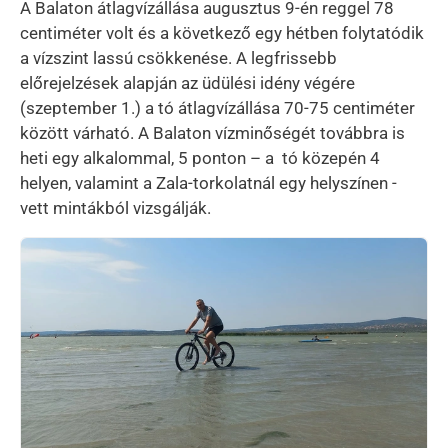
A Balaton átlagvízállása augusztus 9-én reggel 78
centiméter volt és a következő egy hétben folytatódik
a vízszint lassú csökkenése. A legfrissebb
előrejelzések alapján az üdülési idény végére
(szeptember 1.) a tó átlagvízállása 70-75 centiméter
között várható. A Balaton vízminőségét továbbra is
heti egy alkalommal, 5 ponton – a tó közepén 4
helyen, valamint a Zala-torkolatnál egy helyszínen -
vett mintákból vizsgálják.
Kép