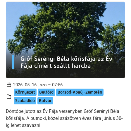
Gróf Serényi Béla kőrisfája az Év
Fája címért szállt harcba
2026. 05. 16., szo – 07:56
Környezet
Belföld
Borsod-Abaúj-Zemplén
Szabadidő
Bulvár
Döntőbe jutott az Év Fája versenyben Gróf Serényi Béla
kőrisfája. A putnoki, közel százötven éves fára június 30-
ig lehet szavazni.