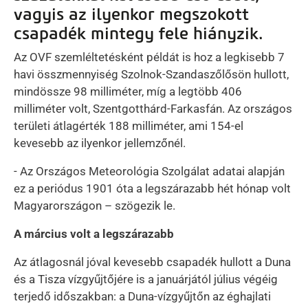
vagyis az ilyenkor megszokott
csapadék mintegy fele hiányzik.
Az OVF szemléltetésként példát is hoz a legkisebb 7
havi összmennyiség Szolnok-Szandaszőlősön hullott,
mindössze 98 milliméter, míg a legtöbb 406
milliméter volt, Szentgotthárd-Farkasfán. Az országos
területi átlagérték 188 milliméter, ami 154-el
kevesebb az ilyenkor jellemzőnél.
- Az Országos Meteorológia Szolgálat adatai alapján
ez a periódus 1901 óta a legszárazabb hét hónap volt
Magyarországon – szögezik le.
A március volt a legszárazabb
Az átlagosnál jóval kevesebb csapadék hullott a Duna
és a Tisza vízgyűjtőjére is a januárjától július végéig
terjedő időszakban: a Duna-vízgyűjtőn az éghajlati