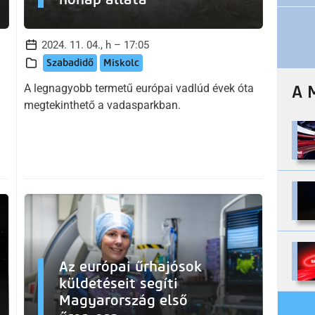
2024. 11. 04., h – 17:05
Szabadidő
Miskolc
A legnagyobb termetű európai vadlúd évek óta
A 
megtekinthető a vadasparkban.
Az európai űrhajósok
küldetéseit segíti
Magyarország első