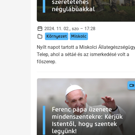
szeretetéhes
négylábúakkal
2024. 11. 02., szo – 17:28
Környezet
Miskolc
Nyílt napot tartott a Miskolci Állategészségügy
Telep, ahol a sétáé és az ismerkedésé volt a
főszerep.
Ferenc pápa üzenete
mindenszentekre: Kérjük
Istentől, hogy szentek
legyünk!