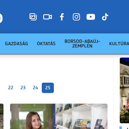
BORSOD-ABAÚJ-
GAZDASÁG
OKTATÁS
KULTÚR
ZEMPLÉN
1
22
23
24
25