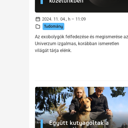
közelünkben
2024. 11. 04., h – 11:09
Tudomány
Az exobolygók felfedezése és megismerése a
Univerzum izgalmas, korábban ismeretlen
világát tárja elénk.
Együtt kutyagoltak a