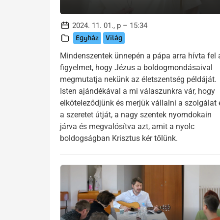
2024. 11. 01., p – 15:34
Egyház
Világ
Mindenszentek ünnepén a pápa arra hívta fel 
figyelmet, hogy Jézus a boldogmondásaival
megmutatja nekünk az életszentség példáját.
Isten ajándékával a mi válaszunkra vár, hogy
elköteleződjünk és merjük vállalni a szolgálat 
a szeretet útját, a nagy szentek nyomdokain
járva és megvalósítva azt, amit a nyolc
boldogságban Krisztus kér tőlünk.