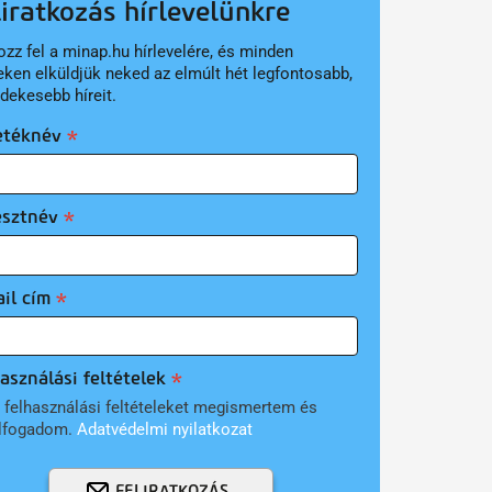
liratkozás hírlevelünkre
ozz fel a minap.hu hírlevelére, és minden
eken elküldjük neked az elmúlt hét legfontosabb,
rdekesebb híreit.
etéknév
esztnév
il cím
asználási feltételek
 felhasználási feltételeket megismertem és
lfogadom.
Adatvédelmi nyilatkozat
FELIRATKOZÁS