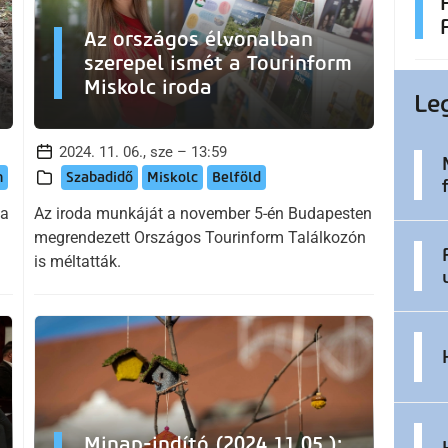
Az országos élvonalban
szerepel ismét a Tourinform
Miskolc iroda
Le
2024. 11. 06., sze – 13:59
n
Szabadidő
Miskolc
Belföld
 a
Az iroda munkáját a november 5-én Budapesten
megrendezett Országos Tourinform Találkozón
is méltatták.
Minap-indító (2024.11.05.):