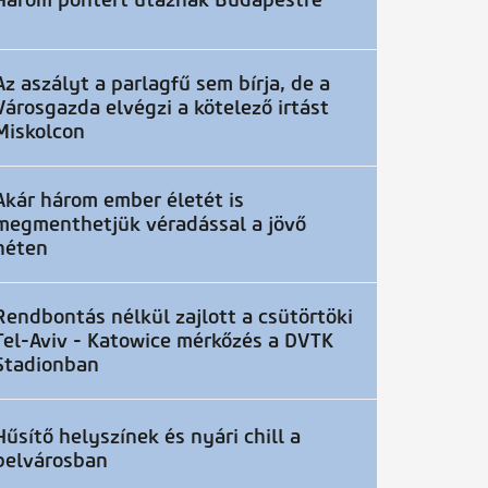
Három pontért utaznak Budapestre
Az aszályt a parlagfű sem bírja, de a
Városgazda elvégzi a kötelező irtást
Miskolcon
Akár három ember életét is
megmenthetjük véradással a jövő
héten
Rendbontás nélkül zajlott a csütörtöki
Tel-Aviv - Katowice mérkőzés a DVTK
Stadionban
Hűsítő helyszínek és nyári chill a
belvárosban