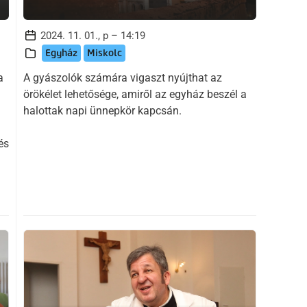
2024. 11. 01., p – 14:19
Egyház
Miskolc
a
A gyászolók számára vigaszt nyújthat az
örökélet lehetősége, amiről az egyház beszél a
halottak napi ünnepkör kapcsán.
és