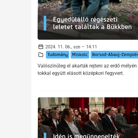
Egyedülálló régészeti
leletet találtak a Bükkben
2024. 11. 06., sze – 14:11
Tudomány
Miskolc
Borsod-Abaúj-Zemplé
Valószínűleg el akarták rejteni az erdő mélyén
tokkal együtt elásott középkori fegyvert.
Idén is megünnepelték