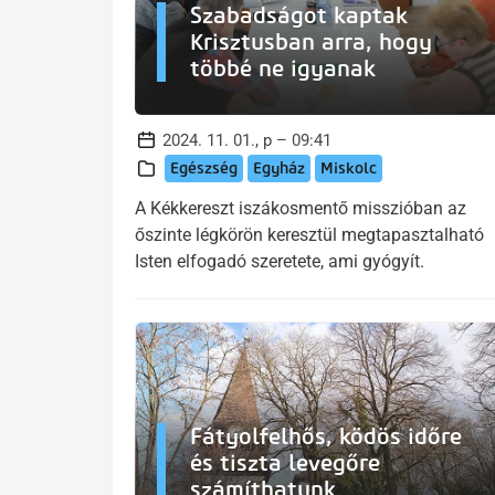
Szabadságot kaptak
Krisztusban arra, hogy
többé ne igyanak
2024. 11. 01., p – 09:41
Egészség
Egyház
Miskolc
A Kékkereszt iszákosmentő misszióban az
őszinte légkörön keresztül megtapasztalható
Isten elfogadó szeretete, ami gyógyít.
Fátyolfelhős, ködös időre
és tiszta levegőre
számíthatunk