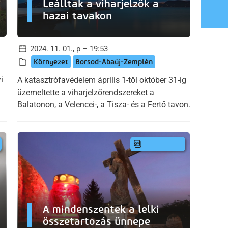
Leálltak a viharjelzők a
hazai tavakon
2024. 11. 01., p – 19:53
Környezet
Borsod-Abaúj-Zemplén
i
A katasztrófavédelem április 1-től október 31-ig
üzemeltette a viharjelzőrendszereket a
Balatonon, a Velencei-, a Tisza- és a Fertő tavon.
A mindenszentek a lelki
összetartozás ünnepe