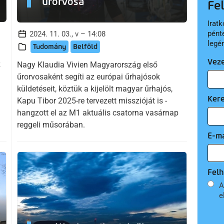
űrorvosa
Fe
Iratk
pént
2024. 11. 03., v – 14:08
legé
Tudomány
Belföld
Vez
z
Nagy Klaudia Vivien Magyarország első
űrorvosaként segíti az európai űrhajósok
küldetéseit, köztük a kijelölt magyar űrhajós,
Ker
Kapu Tibor 2025-re tervezett misszióját is -
hangzott el az M1 aktuális csatorna vasárnap
reggeli műsorában.
E-ma
Felh
A
e