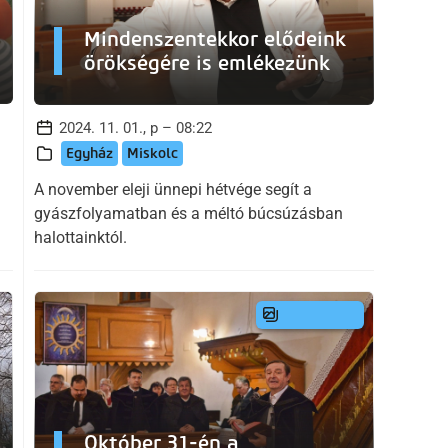
Mindenszentekkor elődeink
örökségére is emlékezünk
2024. 11. 01., p – 08:22
Egyház
Miskolc
A november eleji ünnepi hétvége segít a
gyászfolyamatban és a méltó búcsúzásban
halottainktól.
Október 31-én a