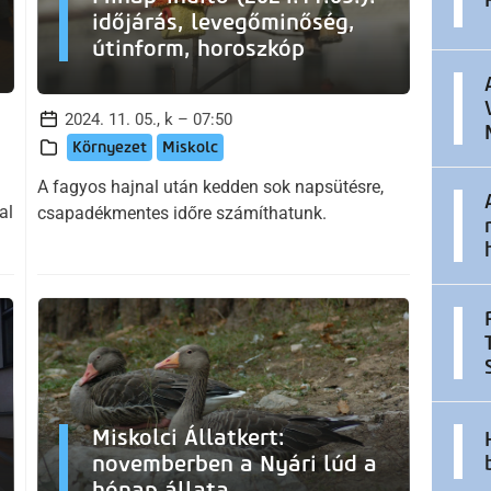
időjárás, levegőminőség,
útinform, horoszkóp
2024. 11. 05., k – 07:50
Környezet
Miskolc
A fagyos hajnal után kedden sok napsütésre,
al
csapadékmentes időre számíthatunk.
Miskolci Állatkert:
novemberben a Nyári lúd a
hónap állata