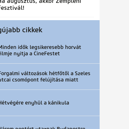
Ha augusztus, akkor Zempléni
Fesztivál!
gújabb cikkek
Minden idők legsikeresebb horvát
filmje nyitja a CineFestet
Forgalmi változások hétfőtől a Szeles
utcai csomópont felújítása miatt
Hétvégére enyhül a kánikula