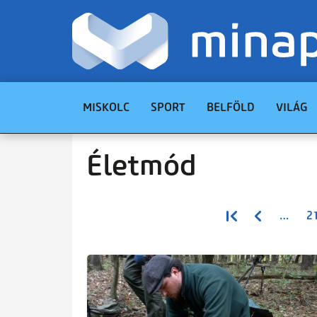
MISKOLC
SPORT
BELFÖLD
VILÁG
Életmód
Oldalszámozás
Első oldal
Előző oldal
…
2