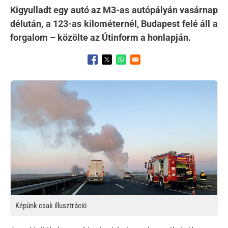
Kigyulladt egy autó az M3-as autópályán vasárnap
délután, a 123-as kilométernél, Budapest felé áll a
forgalom – közölte az Útinform a honlapján.
Opens in a new window
Opens in a new window
Opens in a new window
Kép
Képünk csak illusztráció