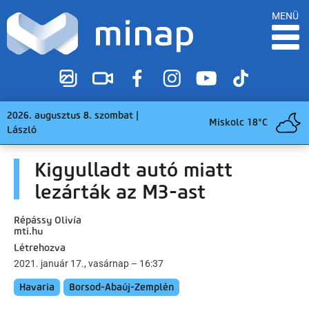
MENÜ
2026. augusztus 8. szombat |
Miskolc 18°C
László
Kigyulladt autó miatt
lezárták az M3-ast
Répássy Olivía
mti.hu
Létrehozva
2021. január 17., vasárnap – 16:37
Havaria
Borsod-Abaúj-Zemplén