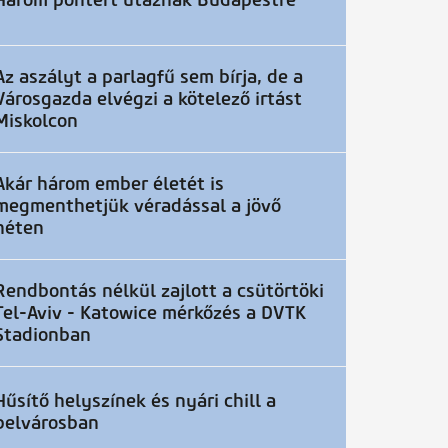
Három pontért utaznak Budapestre
Az aszályt a parlagfű sem bírja, de a
Városgazda elvégzi a kötelező irtást
Miskolcon
Akár három ember életét is
megmenthetjük véradással a jövő
héten
Rendbontás nélkül zajlott a csütörtöki
Tel-Aviv - Katowice mérkőzés a DVTK
Stadionban
Hűsítő helyszínek és nyári chill a
belvárosban