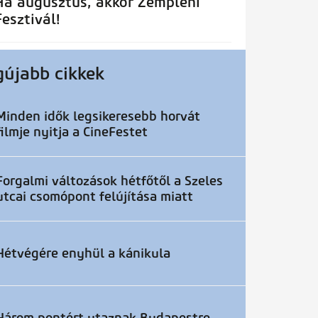
Ha augusztus, akkor Zempléni
Fesztivál!
gújabb cikkek
Minden idők legsikeresebb horvát
filmje nyitja a CineFestet
Forgalmi változások hétfőtől a Szeles
utcai csomópont felújítása miatt
Hétvégére enyhül a kánikula