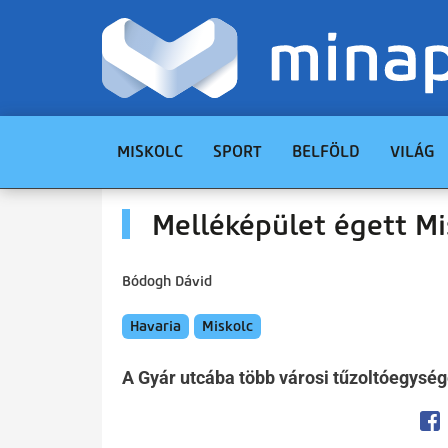
MISKOLC
SPORT
BELFÖLD
VILÁG
Melléképület égett Mi
Bódogh Dávid
Havaria
Miskolc
A Gyár utcába több városi tűzoltóegysége
Op