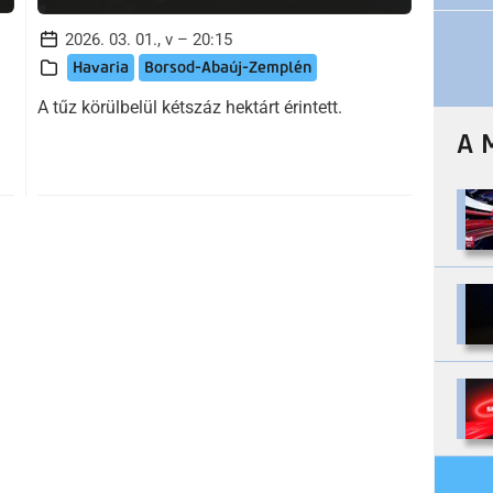
2026. 03. 01., v – 20:15
Havaria
Borsod-Abaúj-Zemplén
A tűz körülbelül kétszáz hektárt érintett.
A 