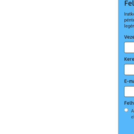
Fe
Iratk
pént
legé
Vez
Ker
E-ma
Felh
A
e