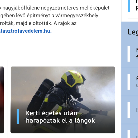
gy nagyjából kilenc négyzetméteres melléképület
végében lévő építményt a vármegyeszékhely
rolták, majd eloltották. A rajok az
Le
katasztrofavedelem.hu.
Kerti égetés után
harapóztak el a lángok