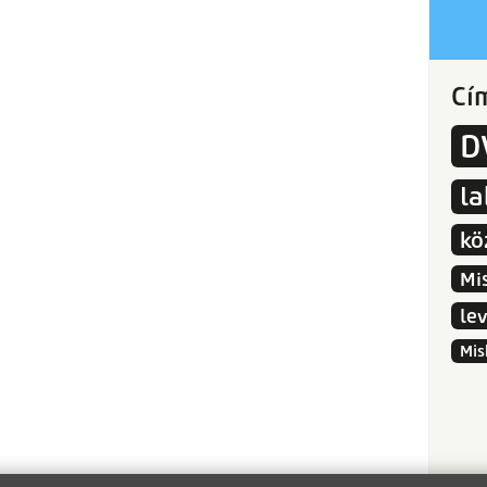
Cí
D
l
kö
Mi
le
Mis