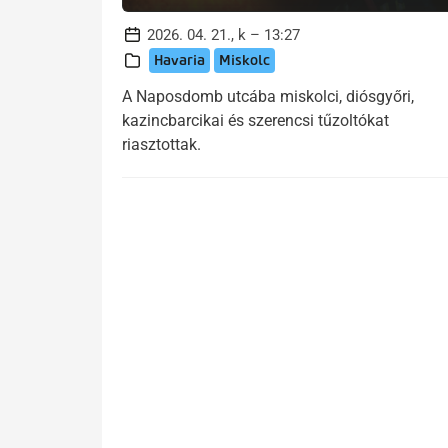
2026. 04. 21., k – 13:27
Havaria
Miskolc
A Naposdomb utcába miskolci, diósgyőri,
kazincbarcikai és szerencsi tűzoltókat
riasztottak.