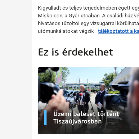
Kigyulladt és teljes terjedelmében égett e
Miskolcon, a Gyár utcában. A családi ház 
hivatásos tűzoltói egy vízsugárral körülhatá
utómunkálatokat végzik -
tájékoztatott a 
Ez is érdekelhet
Üzemi baleset történt
Tiszaújvárosban