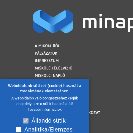
LÁBLÉC
A MIKOM-RÓL
PÁLYÁZATOK
IMPRESSZUM
MISKOLC TELELVÍZIÓ
MISKOLCI NAPLÓ
MINAP ARCHÍVUM
Weboldalunk sütiket (cookie) használ a
FELHASZNÁLÁSI FELTÉTELEK
forgalmának elemzéséhez.
ADATVÉDELMI TÁJÉKOZTATÓ
A weboldalon való böngészéshez kérjük
engedélyezze a sütik használatát!
SÜTI TÁJÉKOZTATÓ
További információk
AKADÁLYMENTESÍTÉSI NYILATKOZAT
Állandó sütik
KÖZÉRDEKŰ ADATOK
KÖZADATKERESŐ
Analitika/Elemzés