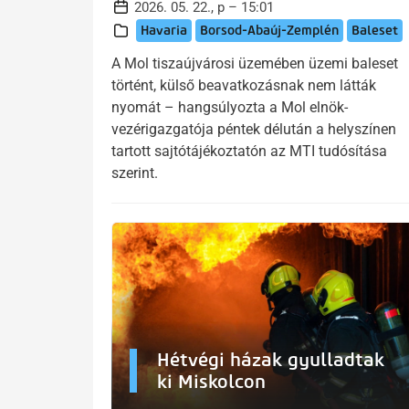
2026. 05. 22., p – 15:01
Havaria
Borsod-Abaúj-Zemplén
Baleset
A Mol tiszaújvárosi üzemében üzemi baleset
történt, külső beavatkozásnak nem látták
nyomát – hangsúlyozta a Mol elnök-
vezérigazgatója péntek délután a helyszínen
tartott sajtótájékoztatón az MTI tudósítása
szerint.
Hétvégi házak gyulladtak
ki Miskolcon