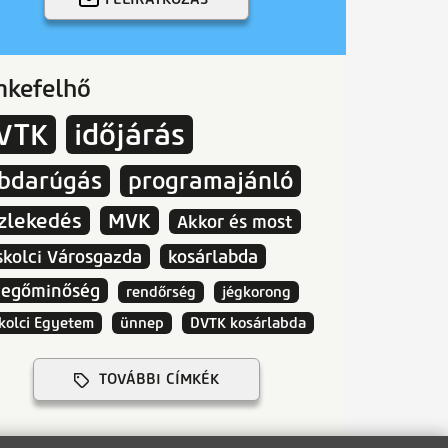
mkefelhő
VTK
időjárás
abdarúgás
programajánló
zlekedés
MVK
Akkor és most
skolci Városgazda
kosárlabda
vegőminőség
rendőrség
jégkorong
kolci Egyetem
ünnep
DVTK kosárlabda
TOVÁBBI CÍMKÉK