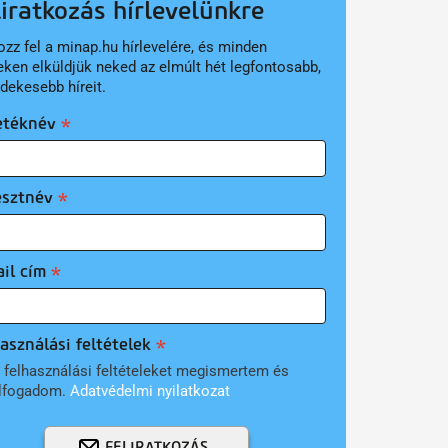
liratkozás hírlevelünkre
ozz fel a minap.hu hírlevelére, és minden
eken elküldjük neked az elmúlt hét legfontosabb,
rdekesebb híreit.
etéknév
esztnév
il cím
asználási feltételek
 felhasználási feltételeket megismertem és
lfogadom.
Adatvédelmi nyilatkozat
FELIRATKOZÁS