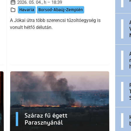
2026. 05. 04., h – 18:39
Havaria
Borsod-Abaúj-Zemplén
A Jókai útra több szerencsi tűzoltóegység is
vonult hétfő délután.
Száraz fű égett
Parasznyánál