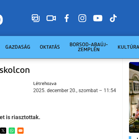
BORSOD-ABAÚJ-
GAZDASÁG
OKTATÁS
KULTÚR
ZEMPLÉN
skolcon
Létrehozva
2025. december 20., szombat – 11:54
t is riasztottak.
ens in a new window
Opens in a new window
Opens in a new window