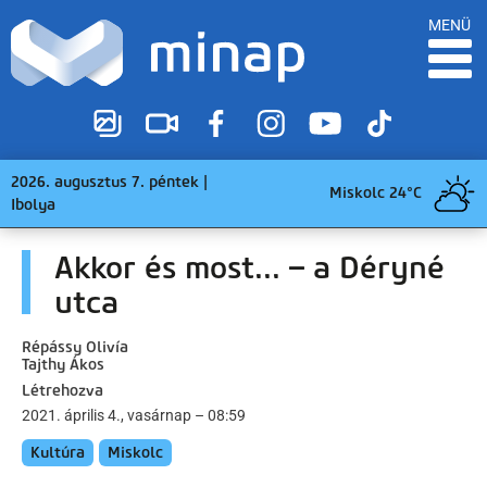
MENÜ
2026. augusztus 7. péntek |
Miskolc 24°C
Ibolya
Akkor és most... – a Déryné
utca
Répássy Olivía
Tajthy Ákos
Létrehozva
2021. április 4., vasárnap – 08:59
Kultúra
Miskolc