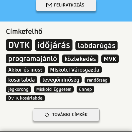
FELIRATKOZÁS
Címkefelhő
DVTK
időjárás
labdarúgás
programajánló
közlekedés
MVK
Akkor és most
Miskolci Városgazda
kosárlabda
levegőminőség
rendőrség
jégkorong
Miskolci Egyetem
ünnep
DVTK kosárlabda
TOVÁBBI CÍMKÉK