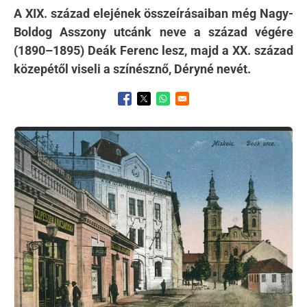
A XIX. század elejének összeírásaiban még Nagy-
Boldog Asszony utcánk neve a század végére
(1890–1895) Deák Ferenc lesz, majd a XX. század
közepétől viseli a színésznő, Déryné nevét.
Opens in a new window
Opens in a new window
Opens in a new window
Kép