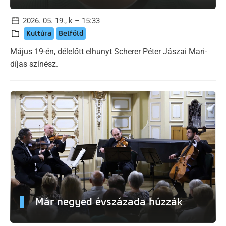
2026. 05. 19., k – 15:33
Kultúra
Belföld
Május 19-én, délelőtt elhunyt Scherer Péter Jászai Mari-
díjas színész.
Már negyed évszázada húzzák