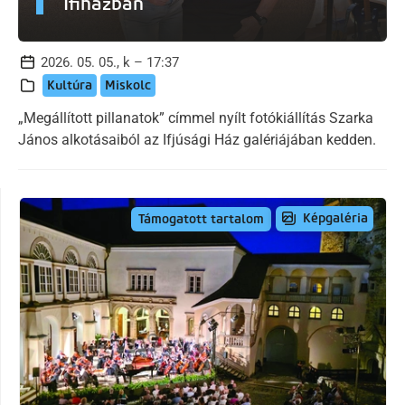
Ifiházban
2026. 05. 05., k – 17:37
Kultúra
Miskolc
„Megállított pillanatok” címmel nyílt fotókiállítás Szarka
János alkotásaiból az Ifjúsági Ház galériájában kedden.
Képgaléria
Támogatott tartalom