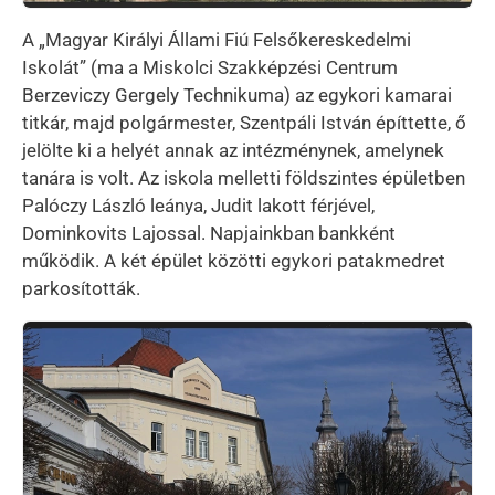
A „Magyar Királyi Állami Fiú Felsőkereskedelmi
Iskolát” (ma a Miskolci Szakképzési Centrum
Berzeviczy Gergely Technikuma) az egykori kamarai
titkár, majd polgármester, Szentpáli István építtette, ő
jelölte ki a helyét annak az intézménynek, amelynek
tanára is volt. Az iskola melletti földszintes épületben
Palóczy László leánya, Judit lakott férjével,
Dominkovits Lajossal. Napjainkban bankként
működik. A két épület közötti egykori patakmedret
parkosították.
Kép