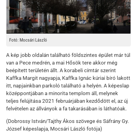
Fotó: Mocsári László
A kép jobb oldalán található földszintes épület már túl
van a Pece medrén, a mai Hősök tere akkor még
beépített területén állt. A korabeli címtár szerint
Kaffka Margit nagyapja, Kaffka Ignác kúriai bíró lakott
itt, napjainkban parkoló található a helyén. A képeslap
középpontjában a minorita templom áll, melynek
teljes felújítása 2021 februárjában kezdődött el, az új
felvételen az állványok a fa takarásában is láthatóak.
(Dobrossy István/Tajthy Ákos szövege és Sáfrány Gy.
József képeslapja, Mocsári László fotója)