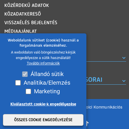
KÖZÉRDEKŰ ADATOK
KÖZADATKERESŐ
VISSZAÉLÉS BEJELENTÉS
MÉDIAAJÁNLAT
OLDALTÉRKÉP
Weboldalunk sütiket (cookie) használ a
forgalmának elemzéséhez.
A weboldalon való böngészéshez kérjük
ROVATOK
engedélyezze a sütik használatát!
További információk
Állandó sütik
A MISKOLC TV KORÁBBI MŰSORAI
Analitika/Elemzés
Marketing
Kiválasztott cookie-k engedélyezése
Minden jog fenntartva 2026 © MIKOM Miskolci Kommunikációs
Nonprofit Kft.
Withdraw consent
ÖSSZES COOKIE ENGEDÉLYEZÉSE