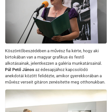
Köszöntőbeszédében a művész fia kérte, hogy aki
birtokában van a magyar grafikus és festő
alkotásainak, jelentkezzen a galéria munkatársainál.
Pál Pető János
az édesapjához kapcsolódó
anekdotái között felidézte, amikor gyerekkorában a
művész verseit gitáron zenésítette meg otthonukban.
Kép