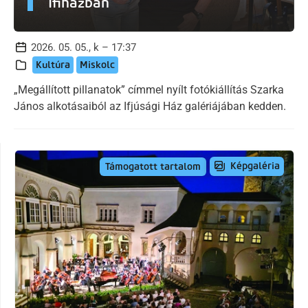
Ifiházban
2026. 05. 05., k – 17:37
Kultúra
Miskolc
„Megállított pillanatok” címmel nyílt fotókiállítás Szarka
János alkotásaiból az Ifjúsági Ház galériájában kedden.
Képgaléria
Támogatott tartalom