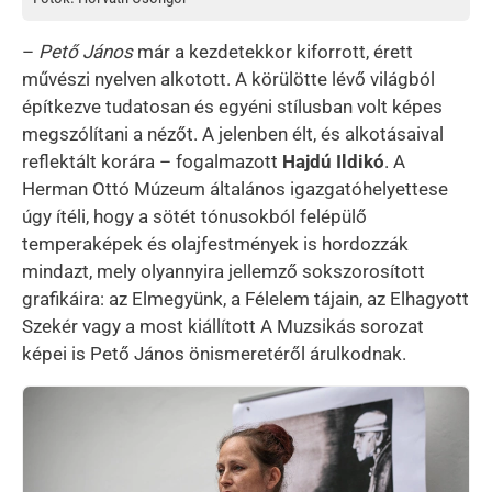
–
Pető János
már a kezdetekkor kiforrott, érett
művészi nyelven alkotott. A körülötte lévő világból
építkezve tudatosan és egyéni stílusban volt képes
megszólítani a nézőt. A jelenben élt, és alkotásaival
reflektált korára – fogalmazott
Hajdú Ildikó
. A
Herman Ottó Múzeum általános igazgatóhelyettese
úgy ítéli, hogy a sötét tónusokból felépülő
temperaképek és olajfestmények is hordozzák
mindazt, mely olyannyira jellemző sokszorosított
grafikáira: az Elmegyünk, a Félelem tájain, az Elhagyott
Szekér vagy a most kiállított A Muzsikás sorozat
képei is Pető János önismeretéről árulkodnak.
Kép