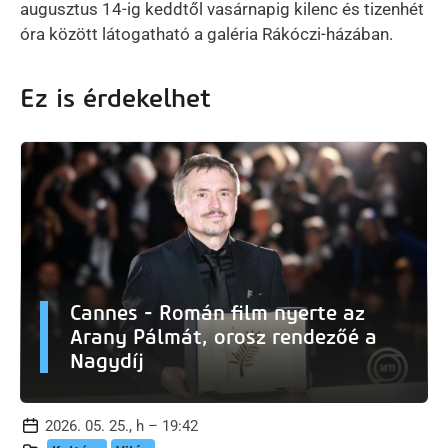
augusztus 14-ig keddtől vasárnapig kilenc és tizenhét
óra között látogatható a galéria Rákóczi-házában.
Ez is érdekelhet
Cannes - Román film nyerte az
Arany Pálmát, orosz rendezőé a
Nagydíj
2026. 05. 25., h – 19:42