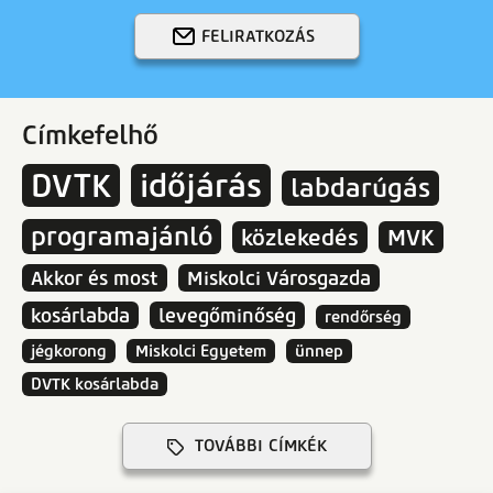
FELIRATKOZÁS
Címkefelhő
DVTK
időjárás
labdarúgás
programajánló
közlekedés
MVK
Akkor és most
Miskolci Városgazda
kosárlabda
levegőminőség
rendőrség
jégkorong
Miskolci Egyetem
ünnep
DVTK kosárlabda
TOVÁBBI CÍMKÉK