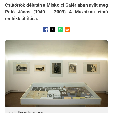
Csütörtök délután a Miskolci Galériában nyílt meg
Pető János (1940 – 2009) A Muzsikás című
emlékkiállítása.
Opens in a new window
Opens in a new window
Opens in a new window
Kép
Fotók: Horváth Csongor