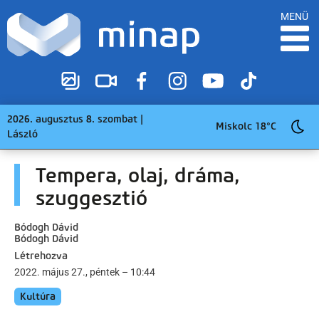
MENÜ
2026. augusztus 8. szombat |
Miskolc 18°C
László
Tempera, olaj, dráma,
szuggesztió
Bódogh Dávid
Bódogh Dávid
Létrehozva
2022. május 27., péntek – 10:44
Kultúra