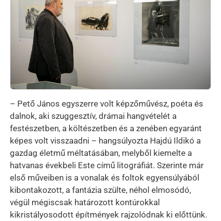
– Pető János egyszerre volt képzőművész, poéta és
dalnok, aki szuggesztív, drámai hangvételét a
festészetben, a költészetben és a zenében egyaránt
képes volt visszaadni – hangsúlyozta Hajdú Ildikó a
gazdag életmű méltatásában, melyből kiemelte a
hatvanas évekbeli Este című litográfiát. Szerinte már
első műveiben is a vonalak és foltok egyensúlyából
kibontakozott, a fantázia szülte, néhol elmosódó,
végül mégiscsak határozott kontúrokkal
kikristályosodott építmények rajzolódnak ki előttünk.