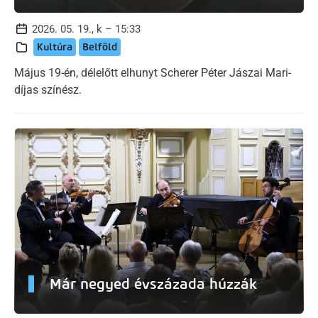
2026. 05. 19., k – 15:33
Kultúra
Belföld
Május 19-én, délelőtt elhunyt Scherer Péter Jászai Mari-
díjas színész.
Már negyed évszázada húzzák