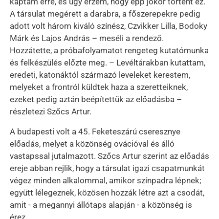
kaptam erre, és úgy érzem, hogy épp jókor történt ez.
A társulat megérett a darabra, a főszerepekre pedig
adott volt három kiváló színész, Czvikker Lilla, Bodoky
Márk és Lajos András – meséli a rendező.
Hozzátette, a próbafolyamatot rengeteg kutatómunka
és felkészülés előzte meg. – Levéltárakban kutattam,
eredeti, katonáktól származó leveleket kerestem,
melyeket a frontról küldtek haza a szeretteiknek,
ezeket pedig aztán beépítettük az előadásba –
részletezi Szőcs Artur.
A budapesti volt a 45. Feketeszárú cseresznye
előadás, melyet a közönség ovációval és álló
vastapssal jutalmazott. Szőcs Artur szerint az előadás
ereje abban rejlik, hogy a társulat igazi csapatmunkát
végez minden alkalommal, amikor színpadra lépnek;
együtt lélegeznek, közösen hozzák létre azt a csodát,
amit - a megannyi állótaps alapján - a közönség is
érez.