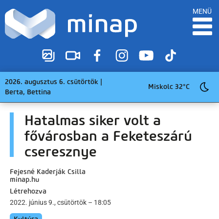
MENÜ
2026. augusztus 6. csütörtök |
Miskolc 32°C
Berta, Bettina
Hatalmas siker volt a
fővárosban a Feketeszárú
cseresznye
Fejesné Kaderják Csilla
minap.hu
Létrehozva
2022. június 9., csütörtök – 18:05