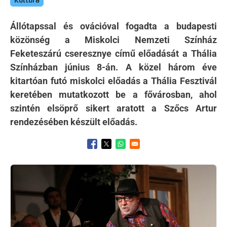
Kultúra
Állótapssal és ovációval fogadta a budapesti
közönség a Miskolci Nemzeti Színház
Feketeszárú cseresznye című előadását a Thália
Színházban június 8-án. A közel három éve
kitartóan futó miskolci előadás a Thália Fesztivál
keretében mutatkozott be a fővárosban, ahol
szintén elsöprő sikert aratott a Szőcs Artur
rendezésében készült előadás.
Opens in a new window
Opens in a new window
Opens in a new window
Kép