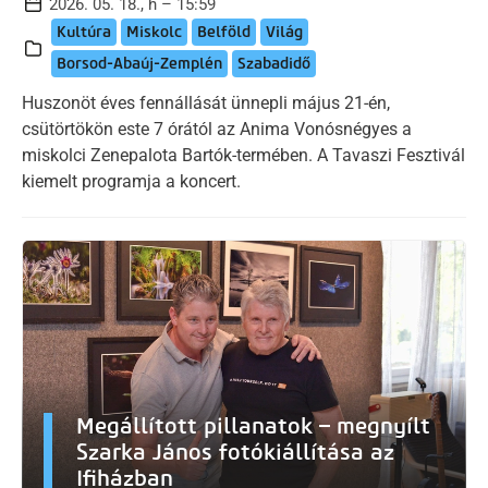
2026. 05. 18., h – 15:59
Kultúra
Miskolc
Belföld
Világ
Borsod-Abaúj-Zemplén
Szabadidő
Huszonöt éves fennállását ünnepli május 21-én,
csütörtökön este 7 órától az Anima Vonósnégyes a
miskolci Zenepalota Bartók-termében. A Tavaszi Fesztivál
kiemelt programja a koncert.
Megállított pillanatok – megnyílt
Szarka János fotókiállítása az
Ifiházban