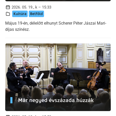
2026. 05. 19., k – 15:33
Kultúra
Belföld
Május 19-én, délelőtt elhunyt Scherer Péter Jászai Mari-
díjas színész.
Már negyed évszázada húzzák