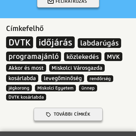
FELIRATKOZÁS
Címkefelhő
DVTK
időjárás
labdarúgás
programajánló
közlekedés
MVK
Akkor és most
Miskolci Városgazda
kosárlabda
levegőminőség
rendőrség
jégkorong
Miskolci Egyetem
ünnep
DVTK kosárlabda
TOVÁBBI CÍMKÉK