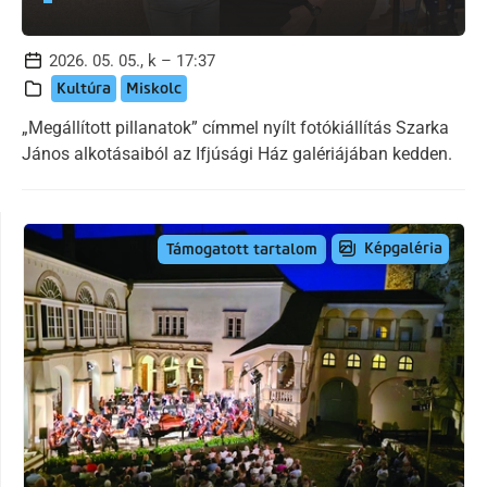
2026. 05. 05., k – 17:37
Kultúra
Miskolc
„Megállított pillanatok” címmel nyílt fotókiállítás Szarka
János alkotásaiból az Ifjúsági Ház galériájában kedden.
Képgaléria
Támogatott tartalom