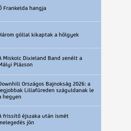
Ő Frankelda hangja
Három góllal kikaptak a hölgyek
A Miskolc Dixieland Band zenélt a
Mályi Plázson
Downhill Országos Bajnokság 2026: a
legjobbak Lillafüreden száguldanak le
a hegyen
A frissítő éjszaka után ismét
melegedés jön