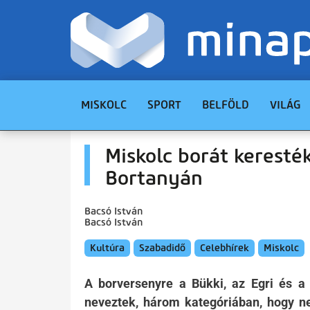
MISKOLC
SPORT
BELFÖLD
VILÁG
Miskolc borát keresté
Bortanyán
Bacsó István
Bacsó István
Kultúra
Szabadidő
Celebhírek
Miskolc
A borversenyre a Bükki, az Egri és a 
neveztek, három kategóriában, hogy n