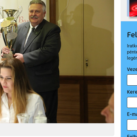
Fe
Iratk
pént
legé
Vez
Ker
E-ma
Felh