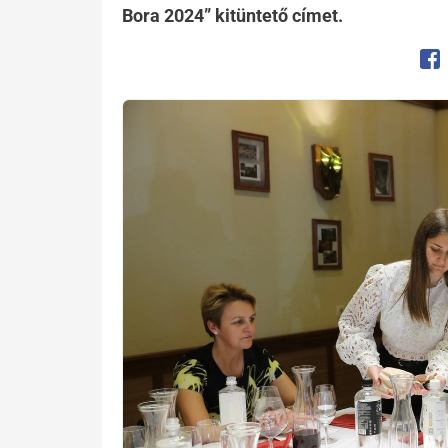
Bora 2024” kitüntető címet.
Op
Kép