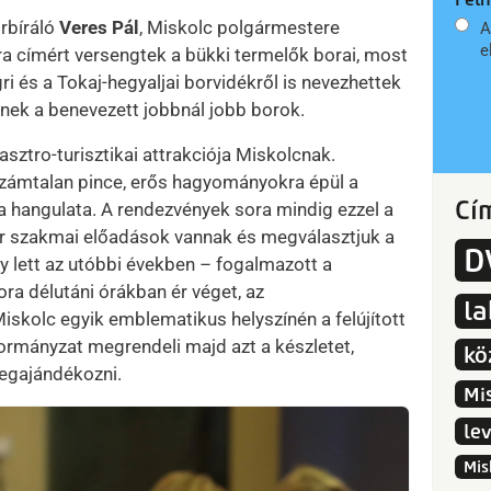
rbíráló
Veres Pál
, Miskolc polgármestere
A
e
a címért versengtek a bükki termelők borai, most
ri és a Tokaj-hegyaljai borvidékről is nevezhettek
nek a benevezett jobbnál jobb borok.
sztro-turisztikai attrakciója Miskolcnak.
 számtalan pince, erős hagyományokra épül a
Cí
a hangulata. A rendezvények sora mindig ezzel a
kor szakmai előadások vannak és megválasztjuk a
D
 lett az utóbbi években – fogalmazott a
ra délutáni órákban ér véget, az
l
iskolc egyik emblematikus helyszínén a felújított
ormányzat megrendeli majd azt a készletet,
kö
 megajándékozni.
Mi
le
Mis