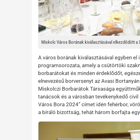
Miskolc Város Borának kiválasztásával elkezdődött a 
A város borának kiválasztásával egyben el 
programsorozata, amely a csütörtöki szakm
borbarátokat és minden érdeklődőt, egésze
elnevezésű borversenyt az Avasi Bortanyá
Miskolczi Borbarátok Társasága együttmű
tanácsok és a városban tevékenykedő civil
Város Bora 2024” címet idén fehérbor, vörös
a bíráló bizottság, tehát három borfajta eg
Kép