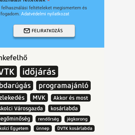
 felhasználási feltételeket megismertem és
lfogadom.
Adatvédelmi nyilatkozat
FELIRATKOZÁS
mkefelhő
VTK
időjárás
abdarúgás
programajánló
zlekedés
MVK
Akkor és most
skolci Városgazda
kosárlabda
vegőminőség
rendőrség
jégkorong
kolci Egyetem
ünnep
DVTK kosárlabda