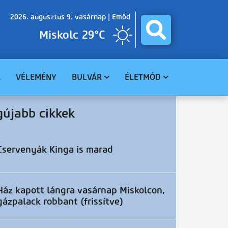
2026. augusztus 9. vasárnap |
Emőd
Miskolc 29°C
A
VÉLEMÉNY
BULVÁR
ÉLETMÓD
BALESET
GASZTRO
gújabb cikkek
BŰNÜGY
EGÉSZSÉG
HAVARIA
EGYHÁZ
CELEBHÍREK
SZABADIDŐ
Cservenyák Kinga is marad
TUDOMÁNY
KÖRNYEZET
Ház kapott lángra vasárnap Miskolcon,
gázpalack robbant (frissítve)