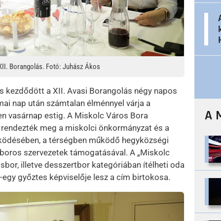
XII. Borangolás. Fotó: Juhász Ákos
is kezdődött a XII. Avasi Borangolás négy napos
ai nap után számtalan élménnyel várja a
A 
n vasárnap estig. A Miskolc Város Bora
n rendezték meg a miskolci önkormányzat és a
ködésében, a térségben működő hegyközségi
 boros szervezetek támogatásával. A „Miskolc
bor, illetve desszertbor kategóriában ítélheti oda
y-egy győztes képviselője lesz a cím birtokosa.