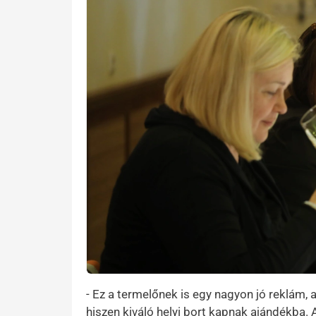
- Ez a termelőnek is egy nagyon jó reklám
hiszen kiváló helyi bort kapnak ajándékba