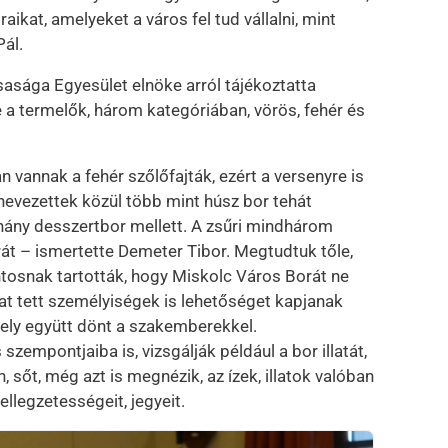
aikat, amelyeket a város fel tud vállalni, mint
Pál.
sasága Egyesület elnöke arról tájékoztatta
 a termelők, három kategóriában, vörös, fehér és
an vannak a fehér szőlőfajták, ezért a versenyre is
nevezettek közül több mint húsz bor tehát
ány desszertbor mellett. A zsűri mindhárom
át – ismertette Demeter Tibor. Megtudtuk tőle,
ntosnak tartották, hogy Miskolc Város Borát ne
at tett személyiségek is lehetőséget kapjanak
amely együtt dönt a szakemberekkel.
szempontjaiba is, vizsgálják például a bor illatát,
n, sőt, még azt is megnézik, az ízek, illatok valóban
jellegzetességeit, jegyeit.