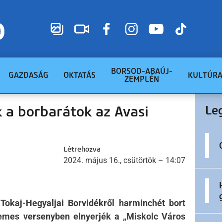
BORSOD-ABAÚJ-
GAZDASÁG
OKTATÁS
KULTÚR
ZEMPLÉN
k a borbarátok az Avasi
Le
Létrehozva
2024. május 16., csütörtök – 14:07
Tokaj-Hegyaljai Borvidékről harminchét bort
emes versenyben elnyerjék a „Miskolc Város