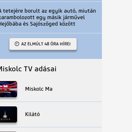
A tetejére borult az egyik autó, miután
karambolozott egy másik járművel
Hejőbába és Sajószöged között
AZ ELMÚLT 48 ÓRA HÍREI
Miskolc TV adásai
Miskolc Ma
Kilátó