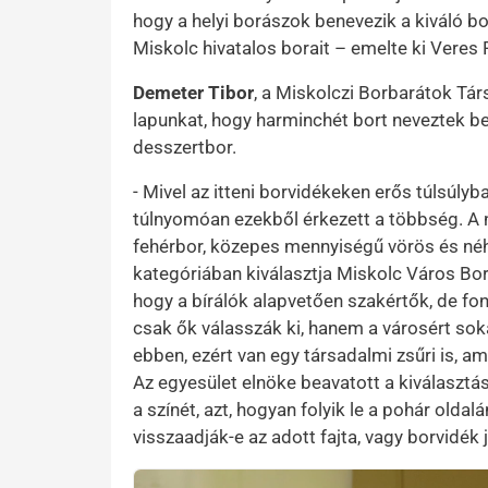
hogy a helyi borászok benevezik a kiváló bor
Miskolc hivatalos borait – emelte ki Veres 
Demeter Tibor
, a Miskolczi Borbarátok Tár
lapunkat, hogy harminchét bort neveztek be
desszertbor.
- Mivel az itteni borvidékeken erős túlsúlyb
túlnyomóan ezekből érkezett a többség. A 
fehérbor, közepes mennyiségű vörös és néh
kategóriában kiválasztja Miskolc Város Bor
hogy a bírálók alapvetően szakértők, de fo
csak ők válasszák ki, hanem a városért sok
ebben, ezért van egy társadalmi zsűri is, 
Az egyesület elnöke beavatott a kiválasztás 
a színét, azt, hogyan folyik le a pohár oldalá
visszaadják-e az adott fajta, vagy borvidék 
Kép