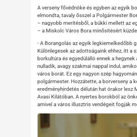
A verseny fővédnöke és egyben az egyik bo
elmondta, tavaly ősszel a Polgármester Bor
– nagyobb merítésből, a bükki mellett az eg
– a Miskolc Város Bora minősítésért küzde
- A Borangolás az egyik legkiemelkedőbb ga
Különlegesek az adottságaink ehhez, itt a
borkultúra és egyedülálló ennek a hegynek 
nulladik, avagy szakmai nappal indul, ami
város borát. Ez egy nagyon szép hagyomány
polgármester. Hozzátette, a borverseny a ko
eredményhirdetés délután hat órakor lesz M
Avasi Kilátóban. A nyertes borokból az önk
amivel a város illusztris vendégeit fogják
Kép