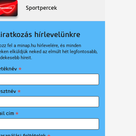
Sportpercek
liratkozás hírlevelünkre
ozz fel a minap.hu hírlevelére, és minden
eken elküldjük neked az elmúlt hét legfontosabb,
rdekesebb híreit.
etéknév
esztnév
il cím
asználási feltételek