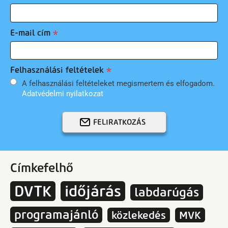
E-mail cím
Felhasználási feltételek
A felhasználási feltételeket megismertem és elfogadom.
Adatvédelmi nyilatkozat
FELIRATKOZÁS
Címkefelhő
DVTK
időjárás
labdarúgás
programajánló
közlekedés
MVK