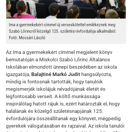
Ima a gyermekekért címmel új verseskötettel emlékeznek meg
Szabó Lőrincről közelgő 125. születési évfordulója alkalmából.
Fotó: Mocsári László
Az Ima a gyermekekért címmel megjelent könyv
bemutatóján a Miskolci Szabó Lőrinc Általános
Iskolában elmondott ünnepi beszédében az iskola
igazgatója,
Balajtiné Markó Judit
hangsúlyozta,
mindig is fontosnak tartották, hogy tanulóik
megismerjék iskolájuk névadójának életét és
legfontosabb verseit. A költő munkássága
inspirálólag hatott rájuk is, ezért határozták el, hogy
halálának és közelgő születésnapjának 125.
évfordulójára összeállítanak egy könyvet, mégpedig
gyerekek válogatásában és rajzaival. Az iskola tanulói