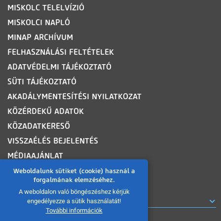
MISKOLC TELELVÍZIÓ
MISKOLCI NAPLÓ
MINAP ARCHÍVUM
FELHASZNÁLÁSI FELTÉTELEK
ADATVÉDELMI TÁJÉKOZTATÓ
SÜTI TÁJÉKOZTATÓ
AKADÁLYMENTESÍTÉSI NYILATKOZAT
KÖZÉRDEKŰ ADATOK
KÖZADATKERESŐ
VISSZAÉLÉS BEJELENTÉS
MÉDIAAJÁNLAT
OLDALTÉRKÉP
Weboldalunk sütiket (cookie) használ a
forgalmának elemzéséhez.
A weboldalon való böngészéshez kérjük
ROVATOK
engedélyezze a sütik használatát!
További információk