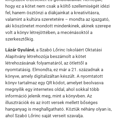
hogy ez a kötet nem csak a költő szellemiségét idézi
fel, hanem ösztönzi a diákjainkat a kreativitásra,
valamint a kultúra szeretetére – mondta az igazgató,
aki köszönetet mondott mindenkinek, akinek szerepe
volt a könyv létrejöttében, a mecénásoktól a
szerkesztőkig.
Lázár Gyuláné
, a Szabó Lőrinc Iskoláért Oktatási
Alapítvány létrehozója beszámolt a kötet
létrehozásának folyamatáról, az ötlettől a
nyomtatásig. Elmondta, ez már a 21. századnak a
könyve, amely digitalizáltan készült. A nyomtatott
könyv tartalmaz egy QR kódot, amelyet beolvasva
megnyílik egy internetes oldal, ahol sokkal több
információ jelenik meg, mint a könyvben. Az
illusztrációk és az írott versek mellett bőséges
hanganyag is meghallgatható. Köztük néhány olyan is,
ahol Szabó Lőrinc saját verseit szavalja.