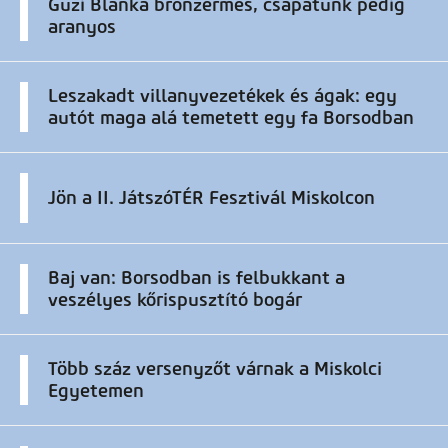
Guzi Blanka bronzérmes, csapatunk pedig
aranyos
Leszakadt villanyvezetékek és ágak: egy
autót maga alá temetett egy fa Borsodban
Jön a II. JátszóTÉR Fesztivál Miskolcon
Baj van: Borsodban is felbukkant a
veszélyes kőrispusztító bogár
Több száz versenyzőt várnak a Miskolci
Egyetemen