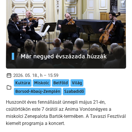
Már negyed évszázada húzzák
2026. 05. 18., h – 15:59
Kultúra
Miskolc
Belföld
Világ
Borsod-Abaúj-Zemplén
Szabadidő
Huszonöt éves fennállását ünnepli május 21-én,
csütörtökön este 7 órától az Anima Vonósnégyes a
miskolci Zenepalota Bartók-termében. A Tavaszi Fesztivál
kiemelt programja a koncert.