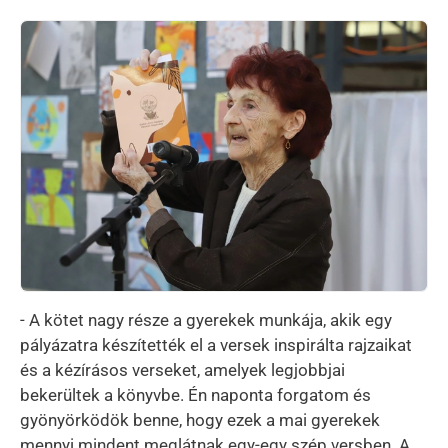
Kép
- A kötet nagy része a gyerekek munkája, akik egy
pályázatra készítették el a versek inspirálta rajzaikat
és a kézírásos verseket, amelyek legjobbjai
bekerültek a könyvbe. Én naponta forgatom és
gyönyörködök benne, hogy ezek a mai gyerekek
mennyi mindent meglátnak egy-egy szép versben. A