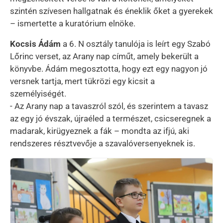
szintén szívesen hallgatnak és éneklik őket a gyerekek
– ismertette a kuratórium elnöke.
Kocsis Ádám
a 6. N osztály tanulója is leírt egy Szabó
Lőrinc verset, az Arany nap címűt, amely bekerült a
könyvbe. Ádám megosztotta, hogy ezt egy nagyon jó
versnek tartja, mert tükrözi egy kicsit a
személyiségét.
- Az Arany nap a tavaszról szól, és szerintem a tavasz
az egy jó évszak, újraéled a természet, csicseregnek a
madarak, kirügyeznek a fák – mondta az ifjú, aki
rendszeres résztvevője a szavalóversenyeknek is.
Kép