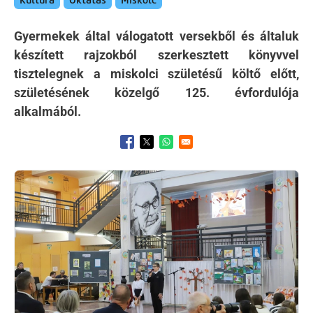
Kultúra
Oktatás
Miskolc
Gyermekek által válogatott versekből és általuk
készített rajzokból szerkesztett könyvvel
tisztelegnek a miskolci születésű költő előtt,
születésének közelgő 125. évfordulója
alkalmából.
Opens in a new window
Opens in a new window
Opens in a new window
Kép