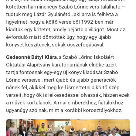
kötetben harmincnégy Szabó Lőrinc vers található –
tudtuk meg Lázár Gyulánétól, aki arra is felhívta a
figyelmet, hogy a költő verseiből 1992-ben már
kiadtak egy kötetet, amely bejárta a világot. Most az
évforduló miatt döntöttek úgy, hogy egy újabb
könyvet készítenek, sokak összefogásával.
Gedeonné Bátyi Klára
, a Szabó Lőrinc Iskoláért
Oktatási Alapítvány kuratóriumának elnöke azért
tartja fontosnak egy-egy új könyv kiadását Szabó
Lőrinc verseivel, mert újabb és újabb generációk
nőnek fel, akikkel meg kell ismertetni a költő szép
verseit, hogy ők is lelkesedéssel olvassák, hiszen ezek
a művek kortalanok. A mai emberekhez, fiatalokhoz
ugyanúgy szólnak, mint a korábbi korosztályokhoz.
Kép