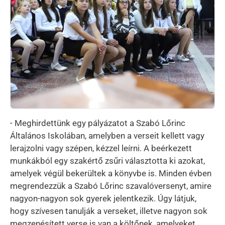
- Meghirdettünk egy pályázatot a Szabó Lőrinc
Általános Iskolában, amelyben a verseit kellett vagy
lerajzolni vagy szépen, kézzel leírni. A beérkezett
munkákból egy szakértő zsűri választotta ki azokat,
amelyek végül bekerültek a könyvbe is. Minden évben
megrendezzük a Szabó Lőrinc szavalóversenyt, amire
nagyon-nagyon sok gyerek jelentkezik. Úgy látjuk,
hogy szívesen tanulják a verseket, illetve nagyon sok
megzenésített verse is van a költőnek, amelyeket