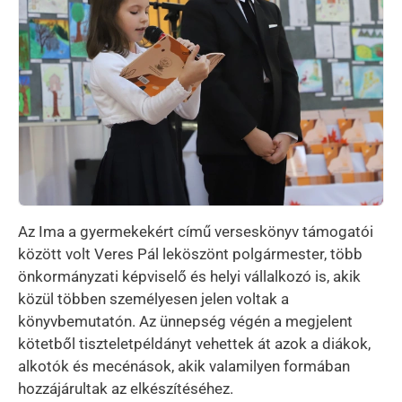
Az Ima a gyermekekért című verseskönyv támogatói
között volt Veres Pál leköszönt polgármester, több
önkormányzati képviselő és helyi vállalkozó is, akik
közül többen személyesen jelen voltak a
könyvbemutatón. Az ünnepség végén a megjelent
kötetből tiszteletpéldányt vehettek át azok a diákok,
alkotók és mecénások, akik valamilyen formában
hozzájárultak az elkészítéséhez.