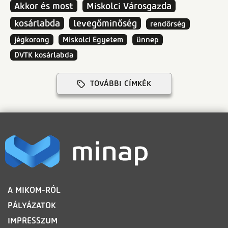
Akkor és most
Miskolci Városgazda
kosárlabda
levegőminőség
rendőrség
jégkorong
Miskolci Egyetem
ünnep
DVTK kosárlabda
TOVÁBBI CÍMKÉK
LÁBLÉC
A MIKOM-RÓL
PÁLYÁZATOK
IMPRESSZUM