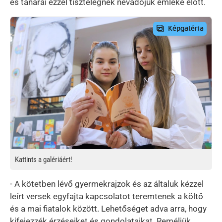
és tanárai ezzel tisztelegnek névadójuk emléke előtt.
Preview Image
Kattints a galériáért!
- A kötetben lévő gyermekrajzok és az általuk kézzel
leírt versek egyfajta kapcsolatot teremtenek a költő
és a mai fiatalok között. Lehetőséget adva arra, hogy
kifejezzék érzéseiket és gondolataikat. Reméljük,