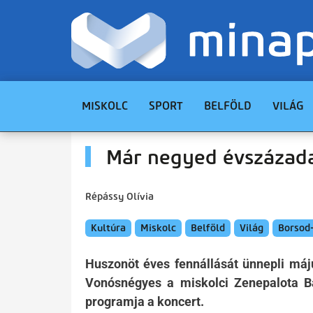
MISKOLC
SPORT
BELFÖLD
VILÁG
Már negyed évszázad
Répássy Olívia
Kultúra
Miskolc
Belföld
Világ
Borsod
Huszonöt éves fennállását ünnepli máj
Vonósnégyes a miskolci Zenepalota Ba
programja a koncert.