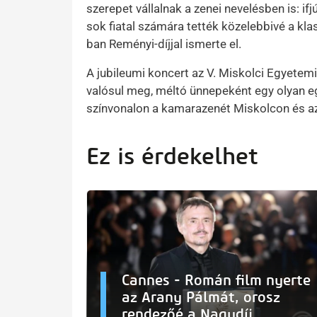
szerepet vállalnak a zenei nevelésben is: i
sok fiatal számára tették közelebbivé a kl
ban Reményi-díjjal ismerte el.
A jubileumi koncert az V. Miskolci Egyetem
valósul meg, méltó ünnepeként egy olyan e
színvonalon a kamarazenét Miskolcon és azo
Ez is érdekelhet
Cannes - Román film nyerte
az Arany Pálmát, orosz
rendezőé a Nagydíj