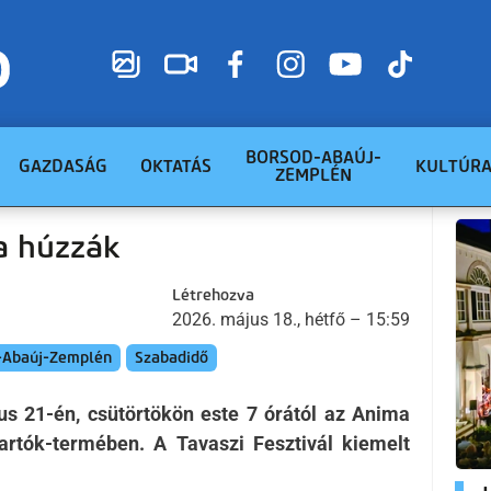
BORSOD-ABAÚJ-
GAZDASÁG
OKTATÁS
KULTÚR
ZEMPLÉN
a húzzák
Létrehozva
2026. május 18., hétfő – 15:59
-Abaúj-Zemplén
Szabadidő
us 21-én, csütörtökön este 7 órától az Anima
rtók-termében. A Tavaszi Fesztivál kiemelt