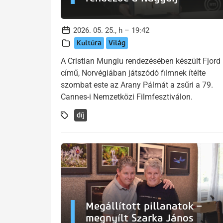
2026. 05. 25., h – 19:42
Kultúra
Világ
A Cristian Mungiu rendezésében készült Fjord
című, Norvégiában játszódó filmnek ítélte
szombat este az Arany Pálmát a zsűri a 79.
Cannes-i Nemzetközi Filmfesztiválon.
díj
Megállított pillanatok –
megnyílt Szarka János