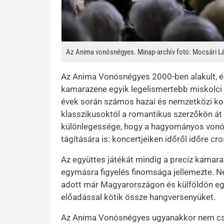
Az Anima vonósnégyes. Minap-archív fotó: Mocsári L
Az Anima Vonósnégyes 2000-ben alakult, é
kamarazene egyik legelismertebb miskolci 
évek során számos hazai és nemzetközi konc
klasszikusoktól a romantikus szerzőkön át e
különlegessége, hogy a hagyományos vonósn
tágítására is: koncertjeiken időről időre 
Az együttes játékát mindig a precíz kamar
egymásra figyelés finomsága jellemezte. Ne
adott már Magyarországon és külföldön egy
előadással kötik össze hangversenyüket.
Az Anima Vonósnégyes ugyanakkor nem csu