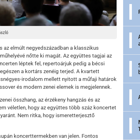
ászló
s az elmúlt negyedszázadban a klasszikus
műhelyévé nőtte ki magát. Az együttes tagjai az
erten léptek fel, repertoárjuk pedig a bécsi
gészen a kortárs zenéig terjed. A kvartett
égyes-irodalom mellett nyitott a műfaji határok
crossover és modern zenei elemek is megjelennek.
azenei összhang, az érzékeny hangzás és az
m véletlen, hogy az együttes több száz koncertet
aránt. Nem ritka, hogy ismeretterjesztő
pán koncerttermekben van jelen. Fontos