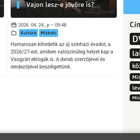
Vajon lesz-e jövőre is?
Cí
2026. 04. 24., p – 09:48
Kultúra
Miskolc
D
Hamarosan kihirdetik az új színházi évadot, a
2026/27-est, amiben valószínűleg helyet kap a
l
Vasgyári eklogák is. A darab szerzőjével és
kö
rendezőjével beszélgettünk.
Mi
le
Mis