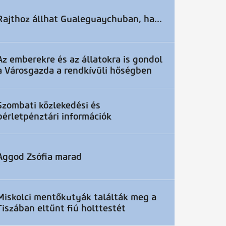
Rajthoz állhat Gualeguaychuban, ha...
Az emberekre és az állatokra is gondol
a Városgazda a rendkívüli hőségben
Szombati közlekedési és
bérletpénztári információk
Aggod Zsófia marad
Miskolci mentőkutyák találták meg a
Tiszában eltűnt fiú holttestét