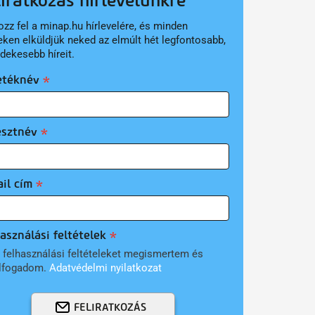
liratkozás hírlevelünkre
ozz fel a minap.hu hírlevelére, és minden
eken elküldjük neked az elmúlt hét legfontosabb,
rdekesebb híreit.
etéknév
esztnév
il cím
asználási feltételek
 felhasználási feltételeket megismertem és
lfogadom.
Adatvédelmi nyilatkozat
FELIRATKOZÁS