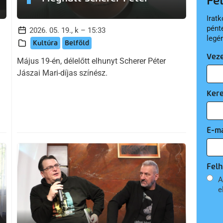
Fe
Iratk
pént
2026. 05. 19., k – 15:33
legé
Kultúra
Belföld
Vez
Május 19-én, délelőtt elhunyt Scherer Péter
Jászai Mari-díjas színész.
Ker
E-ma
Felh
A
e