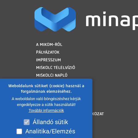
LÁBLÉC
A MIKOM-RÓL
PÁLYÁZATOK
IMPRESSZUM
MISKOLC TELELVÍZIÓ
MISKOLCI NAPLÓ
MINAP ARCHÍVUM
Weboldalunk sütiket (cookie) használ a
FELHASZNÁLÁSI FELTÉTELEK
forgalmának elemzéséhez.
ADATVÉDELMI TÁJÉKOZTATÓ
A weboldalon való böngészéshez kérjük
engedélyezze a sütik használatát!
SÜTI TÁJÉKOZTATÓ
További információk
AKADÁLYMENTESÍTÉSI NYILATKOZAT
Állandó sütik
KÖZÉRDEKŰ ADATOK
KÖZADATKERESŐ
Analitika/Elemzés
VISSZAÉLÉS BEJELENTÉS