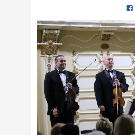
Op
Kép