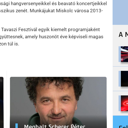
fjúsági hangversenyeikkel és beavató koncertjeikkel
asszikus zenét. Munkájukat Miskolc városa 2013-
i Tavaszi Fesztivál egyik kiemelt programjaként
A 
gyüttesnek, amely huszonöt éve képviseli magas
n túl is.
Meghalt Scherer Péter