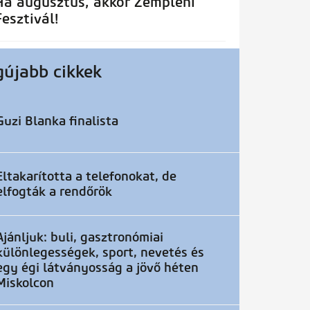
Ha augusztus, akkor Zempléni
Fesztivál!
gújabb cikkek
Guzi Blanka finalista
Eltakarította a telefonokat, de
elfogták a rendőrök
Ajánljuk: buli, gasztronómiai
különlegességek, sport, nevetés és
egy égi látványosság a jövő héten
Miskolcon