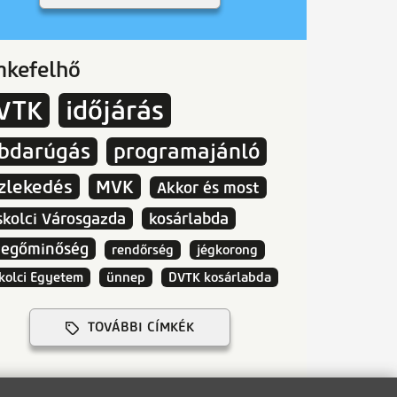
mkefelhő
VTK
időjárás
abdarúgás
programajánló
zlekedés
MVK
Akkor és most
skolci Városgazda
kosárlabda
vegőminőség
rendőrség
jégkorong
kolci Egyetem
ünnep
DVTK kosárlabda
TOVÁBBI CÍMKÉK