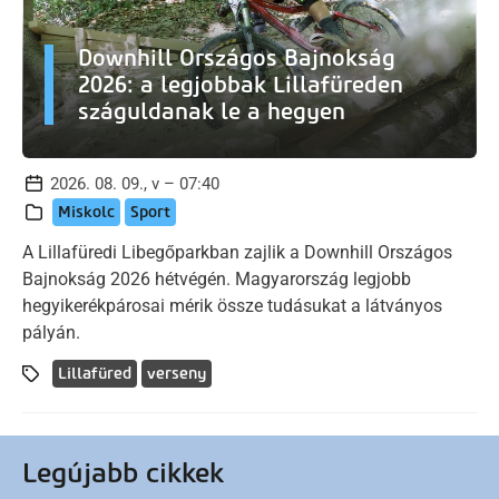
Downhill Országos Bajnokság
2026: a legjobbak Lillafüreden
száguldanak le a hegyen
2026. 08. 09., v – 07:40
Miskolc
Sport
A Lillafüredi Libegőparkban zajlik a Downhill Országos
Bajnokság 2026 hétvégén. Magyarország legjobb
hegyikerékpárosai mérik össze tudásukat a látványos
pályán.
Lillafüred
verseny
Legújabb cikkek