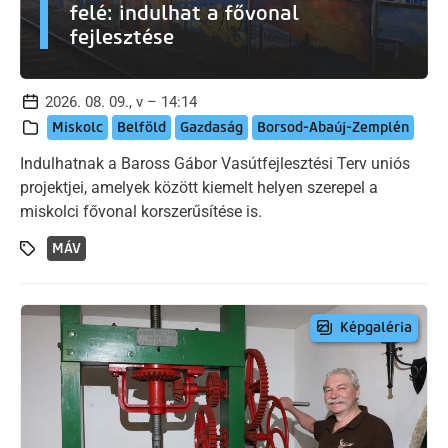
felé: indulhat a fővonal
fejlesztése
2026. 08. 09., v – 14:14
Miskolc
Belföld
Gazdaság
Borsod-Abaúj-Zemplén
Indulhatnak a Baross Gábor Vasútfejlesztési Terv uniós
projektjei, amelyek között kiemelt helyen szerepel a
miskolci fővonal korszerűsítése is.
MÁV
Képgaléria