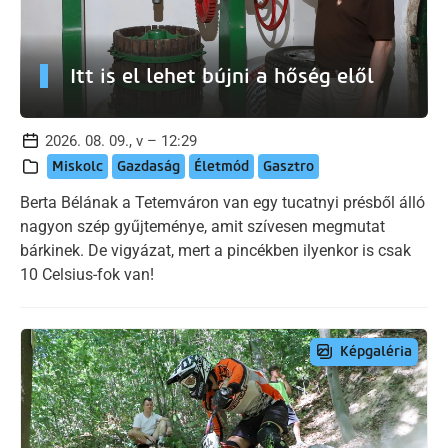
Itt is el lehet bújni a hőség elől
2026. 08. 09., v – 12:29
Miskolc
Gazdaság
Életmód
Gasztro
Berta Bélának a Tetemváron van egy tucatnyi présből álló
nagyon szép gyűjteménye, amit szívesen megmutat
bárkinek. De vigyázat, mert a pincékben ilyenkor is csak
10 Celsius-fok van!
Képgaléria