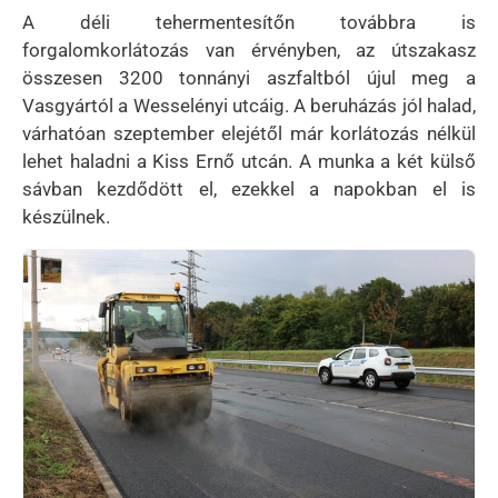
A déli tehermentesítőn továbbra is
forgalomkorlátozás van érvényben, az útszakasz
összesen 3200 tonnányi aszfaltból újul meg a
Vasgyártól a Wesselényi utcáig. A beruházás jól halad,
várhatóan szeptember elejétől már korlátozás nélkül
lehet haladni a Kiss Ernő utcán. A munka a két külső
sávban kezdődött el, ezekkel a napokban el is
készülnek.
Kép