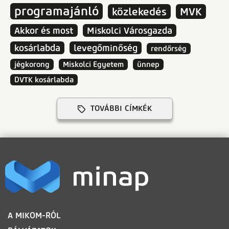
programajánló
közlekedés
MVK
Akkor és most
Miskolci Városgazda
kosárlabda
levegőminőség
rendőrség
jégkorong
Miskolci Egyetem
ünnep
DVTK kosárlabda
TOVÁBBI CÍMKÉK
LÁBLÉC
A MIKOM-RÓL