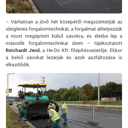
– Várhatóan a jövő hét közepétől megszüntetjük az
ideiglenes forgalomtechnikát, a forgalmat áthelyezzük
a most megépített külső sávokra, és életbe lép a
második forgalomtechnikai ütem – tájékoztatott
Reichardt Jenő
, a He-Do Kft. főépítésvezetője. Ekkor
a belső sávokat lezárják és azok aszfaltozása is
elkezdődik.
Kép