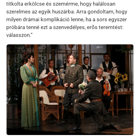
titkolta erkölcse és szemérme, hogy halálosan
szerelmes az egyik huszárba. Arra gondoltam, hogy
milyen drámai komplikáció lenne, ha a sors egyszer
próbára tenné ezt a szenvedélyes, erős teremtést:
válasszon.”
Kép