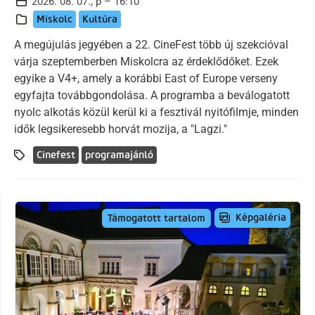
2026. 08. 07., p – 16:10
Miskolc
Kultúra
A megújulás jegyében a 22. CineFest több új szekcióval
várja szeptemberben Miskolcra az érdeklődőket. Ezek
egyike a V4+, amely a korábbi East of Europe verseny
egyfajta továbbgondolása. A programba a beválogatott
nyolc alkotás közül kerül ki a fesztivál nyitófilmje, minden
idők legsikeresebb horvát mozija, a "Lagzi."
Cinefest
programajánló
Képgaléria
Támogatott tartalom