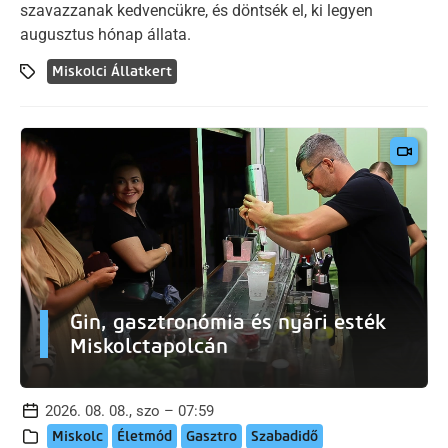
szavazzanak kedvencükre, és döntsék el, ki legyen
augusztus hónap állata.
Miskolci Állatkert
Gin, gasztronómia és nyári esték
Miskolctapolcán
2026. 08. 08., szo – 07:59
Miskolc
Életmód
Gasztro
Szabadidő