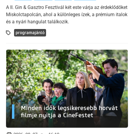
A II. Gin & Gasztro Fesztivál két este várja az érdeklődőket
Miskolctapolcán, ahol a különleges ízek, a prémium italok
és a nyári hangulat találkozik.
programajánló
Minden idők legsikeresebb horvát
filmje nyitja a CineFestet