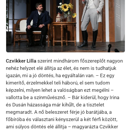
Czvikker Lilla
szerint mindhárom főszereplőt nagyon
nehéz helyzet elé állítja az élet, és nem is tudhatjuk
igazán, mi a jó döntés, ha egyáltalán van. – Ez egy
kimerítő, érzelmekkel teli háború, el sem tudom
képzelni, milyen lehet a valóságban ezt megélni –
vallotta be a színművésznő. – Bár kiderül, hogy Irina
és Dusán házassága már kihűlt, de a tisztelet
megmaradt. A nő beleszeret férje jó barátjába, a
főbíróba és választani kényszerül a két férfi között,
ami súlyos döntés elé állítja – magyarázta Czvikker