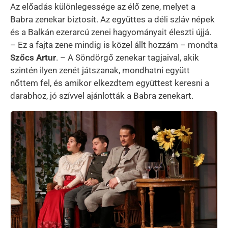
Az előadás különlegessége az élő zene, melyet a
Babra zenekar biztosít. Az együttes a déli szláv népek
és a Balkán ezerarcú zenei hagyományait éleszti újjá.
– Ez a fajta zene mindig is közel állt hozzám – mondta
Szőcs Artur
. – A Söndörgő zenekar tagjaival, akik
szintén ilyen zenét játszanak, mondhatni együtt
nőttem fel, és amikor elkezdtem együttest keresni a
darabhoz, jó szívvel ajánlották a Babra zenekart.
Kép