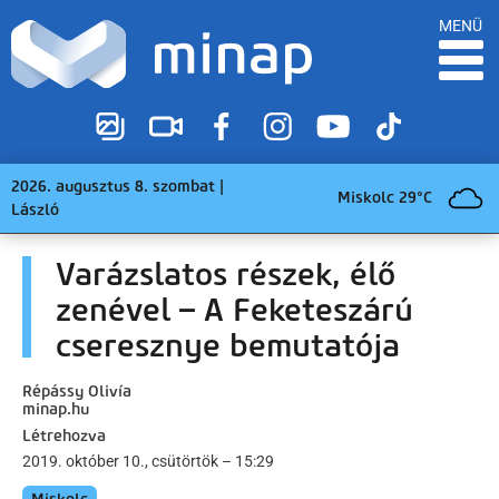
MENÜ
2026. augusztus 8. szombat |
Miskolc 29°C
László
Varázslatos részek, élő
zenével – A Feketeszárú
cseresznye bemutatója
Répássy Olivía
minap.hu
Létrehozva
2019. október 10., csütörtök – 15:29