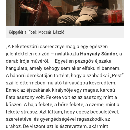
Képgaléria! Fotó: Mocsári László
„A Feketeszárú cseresznye magja egy egészen
jelentéktelen epizód – nyilatkozta
Hunyady Sándor
, a
darab írója művéről. – Egyetlen pezsgős éjszaka
hangulata, amely sehogy sem akar elfakulni bennem.
A háború derekatáján történt, hogy a szabadkai „Pest”
szálló éttermében mulató társaságba keveredtem.
Ennek az éjszakának királynője egy magas, karcsú
fiatalasszony volt. Fekete volt ez az asszony, mint a
kőszén. A haja fekete, a bőre fekete, a szeme, mint a
fekete strassz. Azt láttam, hogy egész becsületével,
szeretetével és gyengédségével ragaszkodik az
urához. De viszont azt is észrevettem, akármint