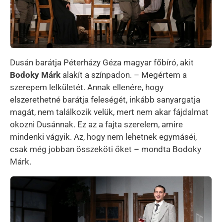
Dusán barátja Péterházy Géza magyar főbíró, akit
Bodoky Márk
alakít a színpadon. – Megértem a
szerepem lelkületét. Annak ellenére, hogy
elszerethetné barátja feleségét, inkább sanyargatja
magát, nem találkozik velük, mert nem akar fájdalmat
okozni Dusánnak. Ez az a fajta szerelem, amire
mindenki vágyik. Az, hogy nem lehetnek egymáséi,
csak még jobban összeköti őket – mondta Bodoky
Márk.
Kép