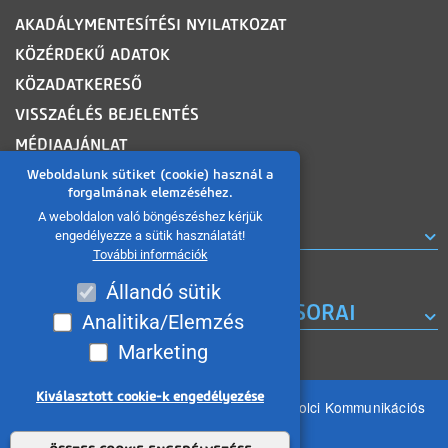
AKADÁLYMENTESÍTÉSI NYILATKOZAT
KÖZÉRDEKŰ ADATOK
KÖZADATKERESŐ
VISSZAÉLÉS BEJELENTÉS
MÉDIAAJÁNLAT
OLDALTÉRKÉP
Weboldalunk sütiket (cookie) használ a
forgalmának elemzéséhez.
A weboldalon való böngészéshez kérjük
ROVATOK
engedélyezze a sütik használatát!
További információk
Állandó sütik
A MISKOLC TV KORÁBBI MŰSORAI
Analitika/Elemzés
Marketing
Kiválasztott cookie-k engedélyezése
Minden jog fenntartva 2026 © MIKOM Miskolci Kommunikációs
Nonprofit Kft.
Withdraw consent