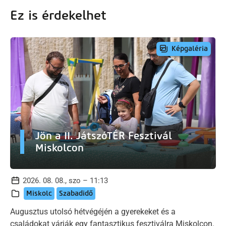
Ez is érdekelhet
Képgaléria
Jön a II. JátszóTÉR Fesztivál
Miskolcon
2026. 08. 08., szo – 11:13
Miskolc
Szabadidő
Augusztus utolsó hétvégéjén a gyerekeket és a
családokat várják egy fantasztikus fesztiválra Miskolcon.