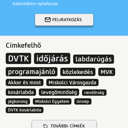
Adatvédelmi nyilatkozat
FELIRATKOZÁS
Címkefelhő
DVTK
időjárás
labdarúgás
programajánló
közlekedés
MVK
Akkor és most
Miskolci Városgazda
kosárlabda
levegőminőség
rendőrség
jégkorong
Miskolci Egyetem
ünnep
DVTK kosárlabda
TOVÁBBI CÍMKÉK