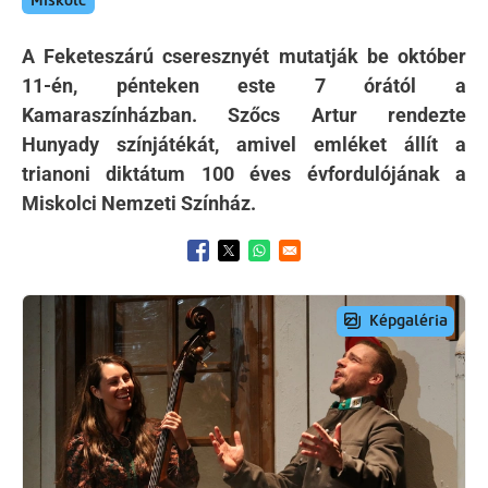
Miskolc
A Feketeszárú cseresznyét mutatják be október
11-én, pénteken este 7 órától a
Kamaraszínházban. Szőcs Artur rendezte
Hunyady színjátékát, amivel emléket állít a
trianoni diktátum 100 éves évfordulójának a
Miskolci Nemzeti Színház.
Opens in a new window
Opens in a new window
Opens in a new window
Preview Image