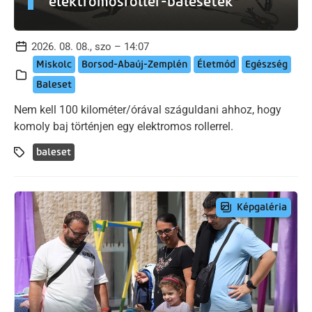
elektromosroller-balesetek
2026. 08. 08., szo – 14:07
Miskolc
Borsod-Abaúj-Zemplén
Életmód
Egészség
Baleset
Nem kell 100 kilométer/órával száguldani ahhoz, hogy
komoly baj történjen egy elektromos rollerrel.
baleset
Képgaléria