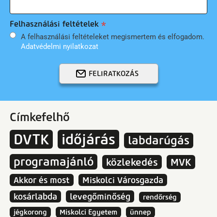
Felhasználási feltételek
A felhasználási feltételeket megismertem és elfogadom.
Adatvédelmi nyilatkozat
FELIRATKOZÁS
Címkefelhő
DVTK
időjárás
labdarúgás
programajánló
közlekedés
MVK
Akkor és most
Miskolci Városgazda
kosárlabda
levegőminőség
rendőrség
jégkorong
Miskolci Egyetem
ünnep