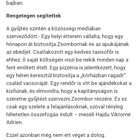
bajban.
Rengetegen segítettek
A gyűjtés szintén a közösségi médiában
szerveződött.- Egy helyi étterem vállalta, hogy egy
hónapon át biztosítja Zsombornak és az apukájának
az ebédjét. Csatlakozott egy kedves taxisofőr is
ehhez: ő saját költségén viszi be nekik minden nap a
fent említett ételt. Egy pizzéria is jelentkezett, hogy
egy héten keresztül biztosítja a „kórházban ragadt”
család vacsoráját. Egy rendőr is vitt be ajándékokat a
kisfiúnak, és elmondta, hogy a kapitányságon is
szeretne gyűjtést szervezni Zsombor részére. És ez
csak egy szelete a felajánlásoknak, szóval tényleg
hihetetlen összefogás indult – meséli Hajdu Viktorné
Adrien.
Ezzel azonban még nem ért véget a dolog.