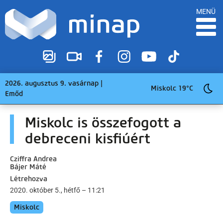
MENÜ
2026. augusztus 9. vasárnap |
Miskolc 19°C
Emőd
Miskolc is összefogott a
debreceni kisfiúért
Cziffra Andrea
Bájer Máté
Létrehozva
2020. október 5., hétfő – 11:21
Miskolc