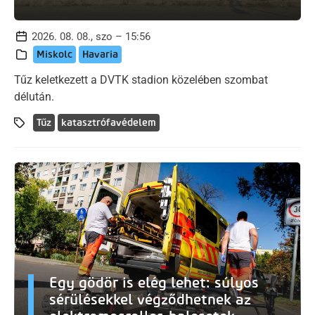
2026. 08. 08., szo – 15:56
Miskolc
Havaria
Tűz keletkezett a DVTK stadion közelében szombat
délután.
Tűz
katasztrófavédelem
Egy gödör is elég lehet: súlyos
sérülésekkel végződhetnek az