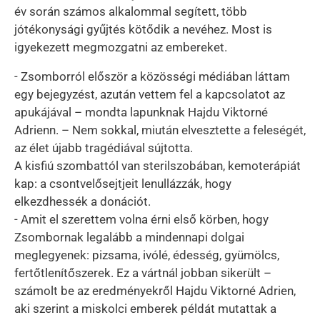
év során számos alkalommal segített, több
jótékonysági gyűjtés kötődik a nevéhez. Most is
igyekezett megmozgatni az embereket.
- Zsomborról először a közösségi médiában láttam
egy bejegyzést, azután vettem fel a kapcsolatot az
apukájával – mondta lapunknak Hajdu Viktorné
Adrienn. – Nem sokkal, miután elvesztette a feleségét,
az élet újabb tragédiával sújtotta.
A kisfiú szombattól van sterilszobában, kemoterápiát
kap: a csontvelősejtjeit lenullázzák, hogy
elkezdhessék a donációt.
- Amit el szerettem volna érni első körben, hogy
Zsombornak legalább a mindennapi dolgai
meglegyenek: pizsama, ivólé, édesség, gyümölcs,
fertőtlenítőszerek. Ez a vártnál jobban sikerült –
számolt be az eredményekről Hajdu Viktorné Adrien,
aki szerint a miskolci emberek példát mutattak a