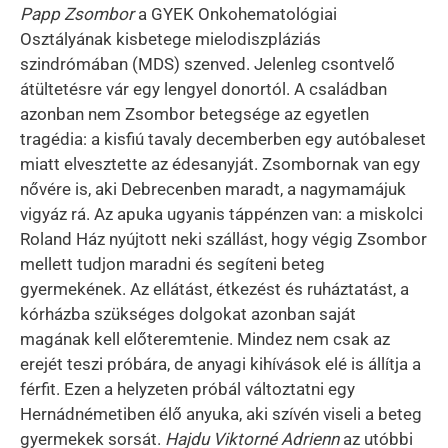
Papp Zsombor
a GYEK Onkohematológiai
Osztályának kisbetege mielodiszpláziás
szindrómában (MDS) szenved. Jelenleg csontvelő
átültetésre vár egy lengyel donortól. A családban
azonban nem Zsombor betegsége az egyetlen
tragédia: a kisfiú tavaly decemberben egy autóbaleset
miatt elvesztette az édesanyját. Zsombornak van egy
nővére is, aki Debrecenben maradt, a nagymamájuk
vigyáz rá. Az apuka ugyanis táppénzen van: a miskolci
Roland Ház nyújtott neki szállást, hogy végig Zsombor
mellett tudjon maradni és segíteni beteg
gyermekének. Az ellátást, étkezést és ruháztatást, a
kórházba szükséges dolgokat azonban saját
magának kell előteremtenie. Mindez nem csak az
erejét teszi próbára, de anyagi kihívások elé is állítja a
férfit. Ezen a helyzeten próbál változtatni egy
Hernádnémetiben élő anyuka, aki szívén viseli a beteg
gyermekek sorsát.
Hajdu Viktorné Adrienn
az utóbbi