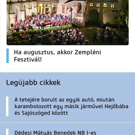
Ha augusztus, akkor Zempléni
Fesztivál!
Legújabb cikkek
A tetejére borult az egyik autó, miután
karambolozott egy másik járművel Hejőbába
és Sajószöged között
Dédesi Mátyás Benedek NB I-es