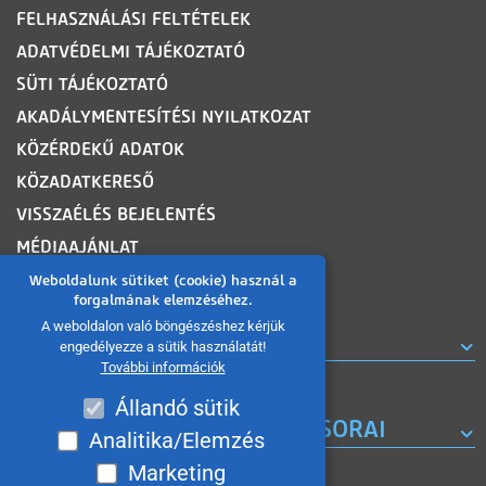
FELHASZNÁLÁSI FELTÉTELEK
ADATVÉDELMI TÁJÉKOZTATÓ
SÜTI TÁJÉKOZTATÓ
AKADÁLYMENTESÍTÉSI NYILATKOZAT
KÖZÉRDEKŰ ADATOK
KÖZADATKERESŐ
VISSZAÉLÉS BEJELENTÉS
MÉDIAAJÁNLAT
OLDALTÉRKÉP
Weboldalunk sütiket (cookie) használ a
forgalmának elemzéséhez.
A weboldalon való böngészéshez kérjük
ROVATOK
engedélyezze a sütik használatát!
További információk
Állandó sütik
A MISKOLC TV KORÁBBI MŰSORAI
Analitika/Elemzés
Marketing