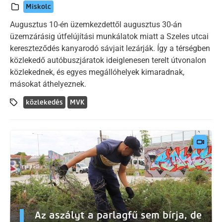
Miskolc
Augusztus 10-én üzemkezdettől augusztus 30-án
üzemzárásig útfelújítási munkálatok miatt a Szeles utcai
kereszteződés kanyarodó sávjait lezárják. Így a térségben
közlekedő autóbuszjáratok ideiglenesen terelt útvonalon
közlekednek, és egyes megállóhelyek kimaradnak,
másokat áthelyeznek.
közlekedés
MVK
Az aszályt a parlagfű sem bírja, de