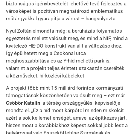
biztonságos igénybevételét lehetővé tevő fejlesztés a
városképet is pozitívan meghatározó emblematikus
műtárgyakkal gyarapítja a várost – hangsúlyozta.
Nyul Zoltán elmondta még: a beruházás folyamatos
egyeztetés mellett valósult meg, és mind a NIF, mind a
kivitelező HE-DO konstruktívan állt a változásokhoz.
Így épülhetett meg a Csokonai utca
meghosszabbítása és az Y-híd melletti park is,
valamint a projekt teljes érintett szakaszán cserélték
a közműveket, hírközlési kábeleket.
A projekt több mint 15 milliárd forintos kormányzati
támogatásnak köszönhetően valósult meg – ezt már
Csöbör Katalin
, a térség országgyűlési képviselője
mondta el. „Ez a híd most kárpótol minden miskolcit
azért a sok kellemetlenségét, amivel az építkezés járt,
hiszen most a korábbiakhoz képest sokkal jobb lesz a
belvárossal való összeköttetése Szirmának és