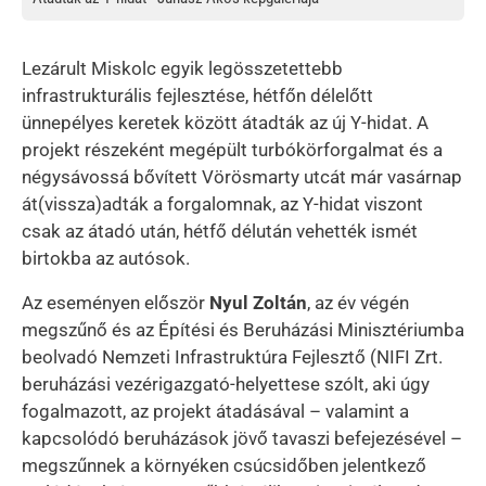
Lezárult Miskolc egyik legösszetettebb
infrastrukturális fejlesztése, hétfőn délelőtt
ünnepélyes keretek között átadták az új Y-hidat. A
projekt részeként megépült turbókörforgalmat és a
négysávossá bővített Vörösmarty utcát már vasárnap
át(vissza)adták a forgalomnak, az Y-hidat viszont
csak az átadó után, hétfő délután vehették ismét
birtokba az autósok.
Az eseményen először
Nyul Zoltán
, az év végén
megszűnő és az Építési és Beruházási Minisztériumba
beolvadó Nemzeti Infrastruktúra Fejlesztő (NIFI Zrt.
beruházási vezérigazgató-helyettese szólt, aki úgy
fogalmazott, az projekt átadásával – valamint a
kapcsolódó beruházások jövő tavaszi befejezésével –
megszűnnek a környéken csúcsidőben jelentkező