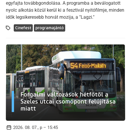
egyfajta továbbgondolása. A programba a beválogatott
nyolc alkotás közül kerül ki a fesztivál nyitófilmje, minden
idők legsikeresebb horvát mozija, a "Lagzi."
Cinefest
programajánló
Forgalmi változások hétfőtől a
Szeles utcai csomópont felújítása
miatt
2026. 08. 07., p – 15:45