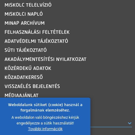
MISKOLC TELELVÍZIÓ
MISKOLCI NAPLÓ
MINAP ARCHÍVUM
FELHASZNÁLÁSI FELTÉTELEK
ADATVÉDELMI TÁJÉKOZTATÓ
SÜTI TÁJÉKOZTATÓ
AKADÁLYMENTESÍTÉSI NYILATKOZAT
KÖZÉRDEKŰ ADATOK
KÖZADATKERESŐ
VISSZAÉLÉS BEJELENTÉS
MÉDIAAJÁNLAT
OLDALTÉRKÉP
Weboldalunk sütiket (cookie) használ a
forgalmának elemzéséhez.
A weboldalon való böngészéshez kérjük
ROVATOK
engedélyezze a sütik használatát!
További információk