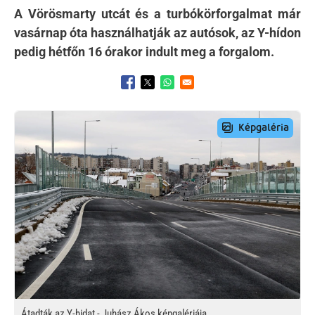
A Vörösmarty utcát és a turbókörforgalmat már
vasárnap óta használhatják az autósok, az Y-hídon
pedig hétfőn 16 órakor indult meg a forgalom.
Opens in a new window
Opens in a new window
Opens in a new window
Preview Image
Átadták az Y-hidat - Juhász Ákos képgalériája