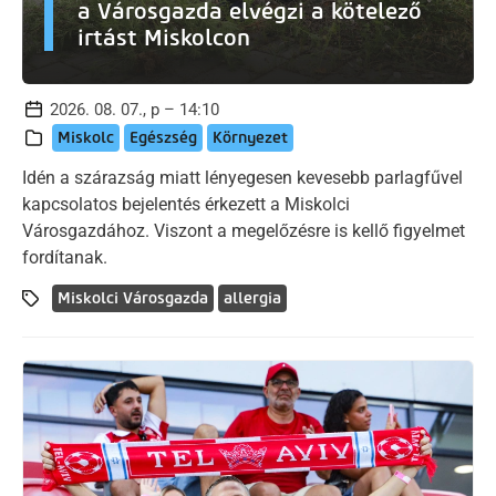
a Városgazda elvégzi a kötelező
irtást Miskolcon
2026. 08. 07., p – 14:10
Miskolc
Egészség
Környezet
Idén a szárazság miatt lényegesen kevesebb parlagfűvel
kapcsolatos bejelentés érkezett a Miskolci
Városgazdához. Viszont a megelőzésre is kellő figyelmet
fordítanak.
Miskolci Városgazda
allergia