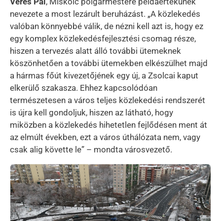
Veres Pál
, Miskolc polgármestere példaértékűnek
nevezete a most lezárult beruházást. „A közlekedés
valóban könnyebbé válik, de nézni kell azt is, hogy ez
egy komplex közlekedésfejlesztési csomag része,
hiszen a tervezés alatt álló további ütemeknek
köszönhetően a további ütemekben elkészülhet majd
a hármas főút kivezetőjének egy új, a Zsolcai kaput
elkerülő szakasza. Ehhez kapcsolódóan
természetesen a város teljes közlekedési rendszerét
is újra kell gondoljuk, hiszen az látható, hogy
miközben a közlekedés hihetetlen fejlődésen ment át
az elmúlt években, ezt a város úthálózata nem, vagy
csak alig követte le” – mondta városvezető.
Kép