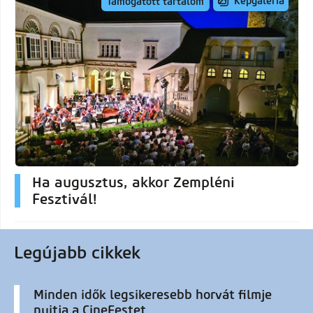
Képgaléria
Támogatott tartalom
Ha augusztus, akkor Zempléni
Fesztivál!
Legújabb cikkek
Minden idők legsikeresebb horvát filmje
nyitja a CineFestet