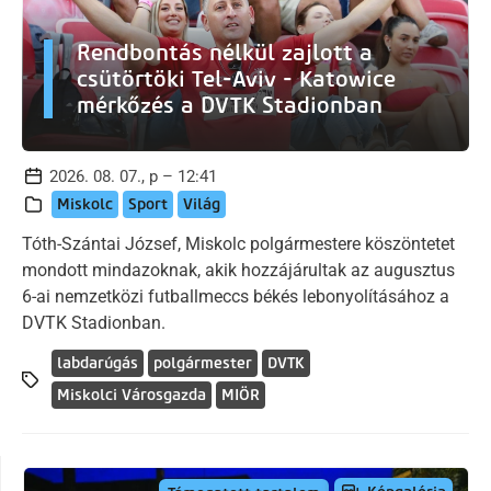
Rendbontás nélkül zajlott a
csütörtöki Tel-Aviv - Katowice
mérkőzés a DVTK Stadionban
2026. 08. 07., p – 12:41
Miskolc
Sport
Világ
Tóth-Szántai József, Miskolc polgármestere köszöntetet
mondott mindazoknak, akik hozzájárultak az augusztus
6-ai nemzetközi futballmeccs békés lebonyolításához a
DVTK Stadionban.
labdarúgás
polgármester
DVTK
Miskolci Városgazda
MIÖR