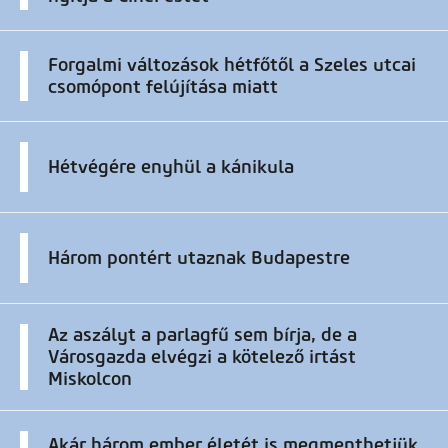
Forgalmi változások hétfőtől a Szeles utcai
csomópont felújítása miatt
Hétvégére enyhül a kánikula
Három pontért utaznak Budapestre
Az aszályt a parlagfű sem bírja, de a
Városgazda elvégzi a kötelező irtást
Miskolcon
Akár három ember életét is megmenthetjük