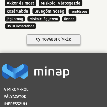
Akkor és most
Miskolci Városgazda
kosárlabda
levegőminőség
rendőrség
jégkorong
Miskolci Egyetem
ünnep
DVTK kosárlabda
TOVÁBBI CÍMKÉK
LÁBLÉC
A MIKOM-RÓL
PÁLYÁZATOK
IMPRESSZUM