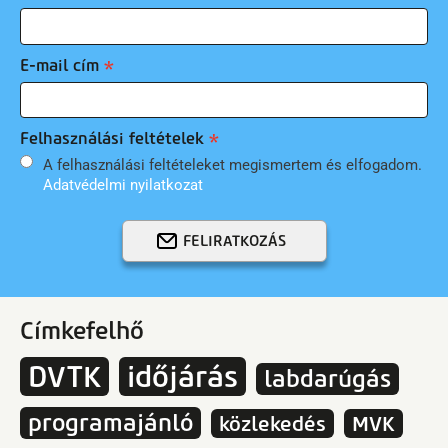
E-mail cím
Felhasználási feltételek
A felhasználási feltételeket megismertem és elfogadom.
Adatvédelmi nyilatkozat
FELIRATKOZÁS
Címkefelhő
DVTK
időjárás
labdarúgás
programajánló
közlekedés
MVK