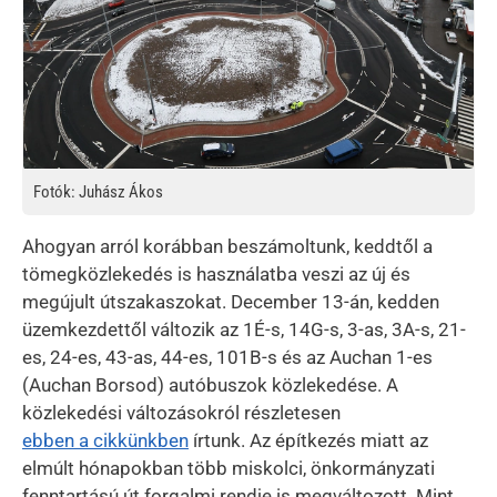
Fotók: Juhász Ákos
Ahogyan arról korábban beszámoltunk, keddtől a
tömegközlekedés is használatba veszi az új és
megújult útszakaszokat. December 13-án, kedden
üzemkezdettől változik az 1É-s, 14G-s, 3-as, 3A-s, 21-
es, 24-es, 43-as, 44-es, 101B-s és az Auchan 1-es
(Auchan Borsod) autóbuszok közlekedése. A
közlekedési változásokról részletesen
ebben a cikkünkben
írtunk. Az építkezés miatt az
elmúlt hónapokban több miskolci, önkormányzati
fenntartású út forgalmi rendje is megváltozott. Mint