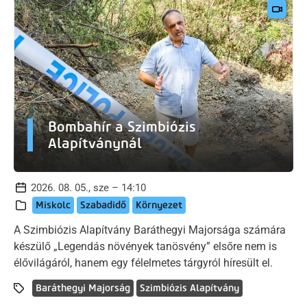
Bombahír a Szimbiózis
Alapítványnál
2026. 08. 05., sze – 14:10
Miskolc
Szabadidő
Környezet
A Szimbiózis Alapítvány Baráthegyi Majorsága számára
készülő „Legendás növények tanösvény” elsőre nem is
élővilágáról, hanem egy félelmetes tárgyról híresült el.
Baráthegyi Majorság
Szimbiózis Alapítvány