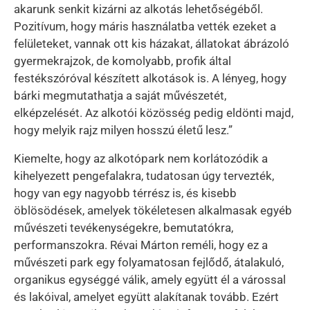
akarunk senkit kizárni az alkotás lehetőségéből.
Pozitívum, hogy máris használatba vették ezeket a
felületeket, vannak ott kis házakat, állatokat ábrázoló
gyermekrajzok, de komolyabb, profik által
festékszóróval készített alkotások is. A lényeg, hogy
bárki megmutathatja a saját művészetét,
elképzelését. Az alkotói közösség pedig eldönti majd,
hogy melyik rajz milyen hosszú életű lesz.”
Kiemelte, hogy az alkotópark nem korlátozódik a
kihelyezett pengefalakra, tudatosan úgy tervezték,
hogy van egy nagyobb térrész is, és kisebb
öblösödések, amelyek tökéletesen alkalmasak egyéb
művészeti tevékenységekre, bemutatókra,
performanszokra. Révai Márton reméli, hogy ez a
művészeti park egy folyamatosan fejlődő, átalakuló,
organikus egységgé válik, amely együtt él a várossal
és lakóival, amelyet együtt alakítanak tovább. Ezért