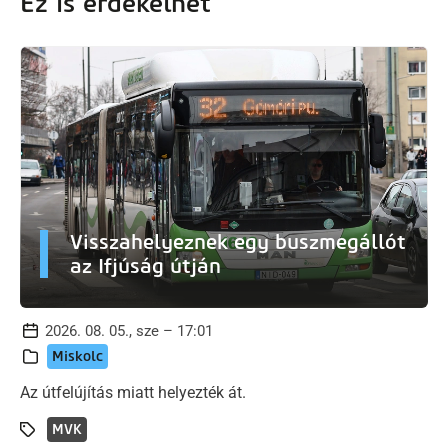
Ez is érdekelhet
Visszahelyeznek egy buszmegállót
az Ifjúság útján
2026. 08. 05., sze – 17:01
Miskolc
Az útfelújítás miatt helyezték át.
MVK