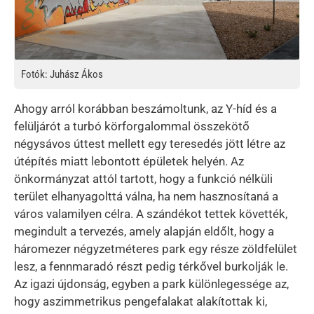
Fotók: Juhász Ákos
Ahogy arról korábban beszámoltunk, az Y-híd és a
felüljárót a turbó körforgalommal összekötő
négysávos úttest mellett egy teresedés jött létre az
útépítés miatt lebontott épületek helyén. Az
önkormányzat attól tartott, hogy a funkció nélküli
terület elhanyagolttá válna, ha nem hasznosítaná a
város valamilyen célra. A szándékot tettek követték,
megindult a tervezés, amely alapján eldőlt, hogy a
háromezer négyzetméteres park egy része zöldfelület
lesz, a fennmaradó részt pedig térkővel burkolják le.
Az igazi újdonság, egyben a park különlegessége az,
hogy aszimmetrikus pengefalakat alakítottak ki,