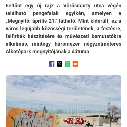
Feltűnt egy új rajz a Vörösmarty utca végén
található pengefalak egyikén, amelyen a
„Megnyitó: április 21.” látható. Mint kiderült, ez a
város legújabb közösségi területének, a festésre,
falfirkák készítésére és művészeti bemutatókra
alkalmas, mintegy háromezer négyzetméteres
Alkotópark megnyitójának a dátuma.
Opens in a new window
Opens in a new window
Opens in a new window
Kép