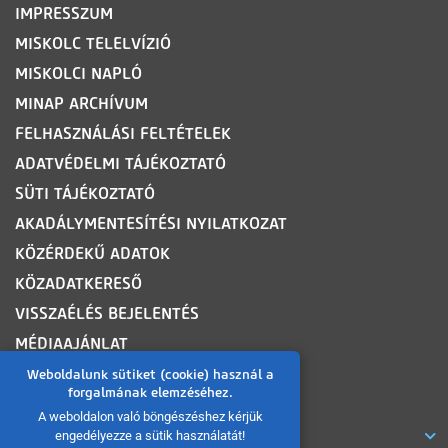
IMPRESSZUM
MISKOLC TELELVÍZIÓ
MISKOLCI NAPLÓ
MINAP ARCHÍVUM
FELHASZNÁLÁSI FELTÉTELEK
ADATVÉDELMI TÁJÉKOZTATÓ
SÜTI TÁJÉKOZTATÓ
AKADÁLYMENTESÍTÉSI NYILATKOZAT
KÖZÉRDEKŰ ADATOK
KÖZADATKERESŐ
VISSZAÉLÉS BEJELENTÉS
MÉDIAAJÁNLAT
OLDALTÉRKÉP
Weboldalunk sütiket (cookie) használ a
forgalmának elemzéséhez.
A weboldalon való böngészéshez kérjük
ROVATOK
engedélyezze a sütik használatát!