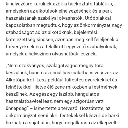
kihelyezésre kerülnek azok a tájékoztató táblák is,
amelyeken az alkotások elhelyezésének és a park
használatának szabályai olvashatók. Utóbbiakkal
kapcsolatban megtudtuk, hogy az önkormányzat nagy
szabadságot ad az alkotóknak, bejelentési
kötelezettség sincsen, azonban meg kell feleljenek a
törvényeknek és a felállított egyszerű szabályoknak,
amelyek a helyszínen olvashatóak lesznek.
„Nem szokványos, szalagátvágós megnyitóra
készülünk, hanem azonnal használatba is vesszük az
Alkotóparkot. Lesz például falfestés gyerekekkel és
felnőttekkel, illetve élő zene miközben a festmények
készülnek. Az egész egy lazább, hangulatos
használatbavétel lesz, nem egy szigorúan vett
ünnepség” – ismertette a tervező. Hozzátette, az
önkormányzat némi akril festékekkel készül, de bárki
hozhatja a sajátját is, hogy megalkossa az elképzelt