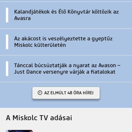
Kalandjátékok és Élő Könyvtár költözik az
Avasra
Az akácost is veszélyeztette a gyeptűz
Miskolc külterületén
Tánccal búcsúztatják a nyarat az Avason –
Just Dance versenyre várják a fiatalokat
AZ ELMÚLT 48 ÓRA HÍREI
A Miskolc TV adásai