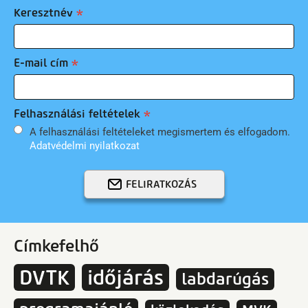
Keresztnév
E-mail cím
Felhasználási feltételek
A felhasználási feltételeket megismertem és elfogadom.
Adatvédelmi nyilatkozat
FELIRATKOZÁS
Címkefelhő
DVTK
időjárás
labdarúgás