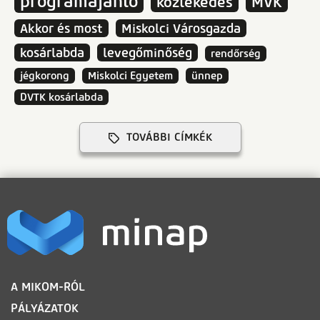
programajánló
közlekedés
MVK
Akkor és most
Miskolci Városgazda
kosárlabda
levegőminőség
rendőrség
jégkorong
Miskolci Egyetem
ünnep
DVTK kosárlabda
TOVÁBBI CÍMKÉK
LÁBLÉC
A MIKOM-RÓL
PÁLYÁZATOK