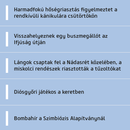
Harmadfokú hőségriasztás figyelmeztet a
rendkívüli kánikulára csütörtökön
Visszahelyeznek egy buszmegállót az
Ifjúság útján
Lángok csaptak fel a Nádasrét közelében, a
miskolci rendészek riasztották a tűzoltókat
Diósgyőri játékos a keretben
Bombahír a Szimbiózis Alapítványnál