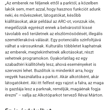
„Az emberek ne féljenek ettől a parktól, a közelben
lakók sem, mert azzal, hogy hasznos funkciót adunk
neki, és művészeket, látogatókat, később
kiállításokat, akár például az ARC-ot, vonzzuk ide,
megelőzzük egyrészt ennek a belvárostól kissé
távolabb eső területnek az elszlömösödését, illegális
szemétlerakóvá válását. Egy potenciális színfoltjává
válhat a városunknak. Kulturális többletet kaphatnak
az emberek, megtekinthetnek alkotásokat, részt
vehetnek programokon. Gyakorlatilag ez egy
szabadtéri kiállítóhely lesz, ahová eseményeket is
szervezni lehet. Buzdítok is mindenkit arra, hogy
vegyék használatba a parkot. Akár alkotóként, akár
látogatóként. Aki itt felfest egy rajzot a falra, az maga
is gazdája lesz a parknak, reméljük, magáénak fogja
érezni” – vallja az Alkotóparkot tervező Révai Márton.