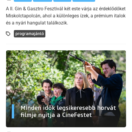
A II. Gin & Gasztro Fesztivál két este várja az érdeklődőket
Miskolctapolcán, ahol a különleges ízek, a prémium italok
és a nyári hangulat találkozik.
programajánló
Minden idők legsikeresebb horvát
filmje nyitja a CineFestet