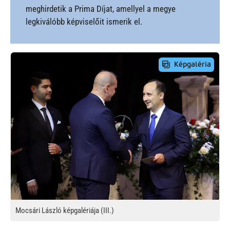
meghirdetik a Prima Díjat, amellyel a megye
legkiválóbb képviselőit ismerik el.
Preview Image
Mocsári László képgalériája (III.)