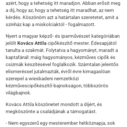
azért, hogy a tehetség itt maradjon. Abban erősít meg
a díj, hogy az, hogy a tehetség itt maradhat, az nem
kérdés. Köszönöm azt a határtalan szeretetet, amit a
színház kap a miskolciaktól - fogalmazott.
Nyert a magyar képző- és iparművészet kategóriában
jelölt
Kovács Attila
cipőkészítő mester. Édesapjától
tanulta a szakmát. Folytatva a hagyományt, maradt a
kaptafánál: máig hagyományos, kézműves cipők és
csizmák készítésével foglalkozik. Számtalan jelentős
elismeréssel jutalmazták, évről évre kimagaslóan
szerepel a wiesbadeni nemzetközi
kézművescipőkészítő-bajnokságon, többszörös
világbajnok.
Kovács Attila köszönetet mondott a díjért, és
megköszönte a családjának a támogatást.
- Nem egyszerű egy mesterember hétköznapja, sok