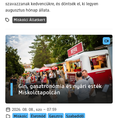
szavazzanak kedvencükre, és döntsék el, ki legyen
augusztus hónap állata.
Miskolci Állatkert
Gin, gasztronómia és nyári esték
Miskolctapolcán
2026. 08. 08., szo – 07:59
Miskolc
Életmód
Gasztro
Szabadidő