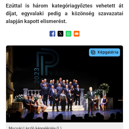
Ezúttal is három kategóriagyőztes vehetett át
díjat, egyvalaki pedig a közönség szavazatai
alapján kapott elismerést.
Opens in a new window
Opens in a new window
Opens in a new window
Preview Image
Mocsári László képgalériája (I.)