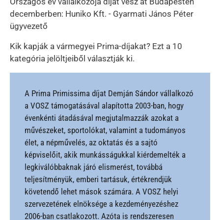
Országos év vállalkozója díjat vesz át Budapesten
decemberben: Huniko Kft. - Gyarmati János Péter
ügyvezető
Kik kapják a vármegyei Prima-díjakat? Ezt a 10
kategória jelöltjeiből választják ki.
A Prima Primissima díjat Demján Sándor vállalkozó
a VOSZ támogatásával alapította 2003-ban, hogy
évenkénti átadásával megjutalmazzák azokat a
művészeket, sportolókat, valamint a tudományos
élet, a népművelés, az oktatás és a sajtó
képviselőit, akik munkásságukkal kiérdemelték a
legkiválóbbaknak járó elismerést, továbbá
teljesítményük, emberi tartásuk, értékrendjük
követendő lehet mások számára. A VOSZ helyi
szervezetének elnöksége a kezdeményezéshez
2006-ban csatlakozott. Azóta is rendszeresen