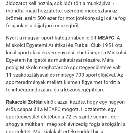
áldozatot kell hoznia, sok időt tölt a munkájával -
mondta, majd hozzátette: szeretné megosztani az
örömét, ezért 500 ezer forintot jótékonysági célra fog
felajánlani a díjjal járó összegből.
Nyert a magyar sport kategóriában jelölt
MEAFC
. A
Miskolci Egyetemi Atlétikai és Futball Club 1951 óta
kínál sportolási és versenyzési lehetőséget a Miskolci
Egyetem hallgatói és munkatársai részére. Mára
pedig Miskolc meghatározó sportegyesületévé vált
11 szakosztályával és mintegy 700 sportolójával. Az
sporteredmények mellett kiemelt figyelmet fordít a
tehetséggondozásra és a közösségépítésre.
Rakaczki Zoltán
elnök azzal kezdte, hogy egy nagyon
erős csapat áll a MEAFC mögött. Hozzátette, egy
sportegyesület életében a 72 év szinte semmi, de -
ahogy a múltban - még sok évtizedig fogja szolgálni a
sportéletet. Már kialakult értékrenddel bír, a