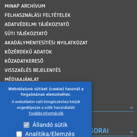
MINAP ARCHÍVUM
FELHASZNÁLÁSI FELTÉTELEK
ADATVÉDELMI TÁJÉKOZTATÓ
SÜTI TÁJÉKOZTATÓ
AKADÁLYMENTESÍTÉSI NYILATKOZAT
KÖZÉRDEKŰ ADATOK
KÖZADATKERESŐ
VISSZAÉLÉS BEJELENTÉS
MÉDIAAJÁNLAT
OLDALTÉRKÉP
Weboldalunk sütiket (cookie) használ a
forgalmának elemzéséhez.
A weboldalon való böngészéshez kérjük
ROVATOK
engedélyezze a sütik használatát!
További információk
Állandó sütik
A MISKOLC TV KORÁBBI MŰSORAI
Analitika/Elemzés