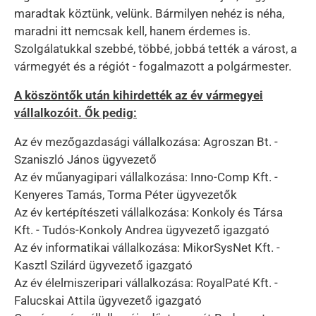
maradtak köztünk, velünk. Bármilyen nehéz is néha,
maradni itt nemcsak kell, hanem érdemes is.
Szolgálatukkal szebbé, többé, jobbá tették a várost, a
vármegyét és a régiót - fogalmazott a polgármester.
A köszöntők után kihirdették az év vármegyei
vállalkozóit. Ők pedig:
Az év mezőgazdasági vállalkozása: Agroszan Bt. -
Szaniszló János ügyvezető
Az év műanyagipari vállalkozása: Inno-Comp Kft. -
Kenyeres Tamás, Torma Péter ügyvezetők
Az év kertépítészeti vállalkozása: Konkoly és Társa
Kft. - Tudós-Konkoly Andrea ügyvezető igazgató
Az év informatikai vállalkozása: MikorSysNet Kft. -
Kasztl Szilárd ügyvezető igazgató
Az év élelmiszeripari vállalkozása: RoyalPaté Kft. -
Falucskai Attila ügyvezető igazgató