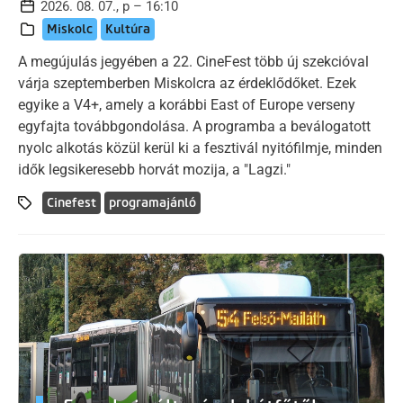
2026. 08. 07., p – 16:10
Miskolc
Kultúra
A megújulás jegyében a 22. CineFest több új szekcióval
várja szeptemberben Miskolcra az érdeklődőket. Ezek
egyike a V4+, amely a korábbi East of Europe verseny
egyfajta továbbgondolása. A programba a beválogatott
nyolc alkotás közül kerül ki a fesztivál nyitófilmje, minden
idők legsikeresebb horvát mozija, a "Lagzi."
Cinefest
programajánló