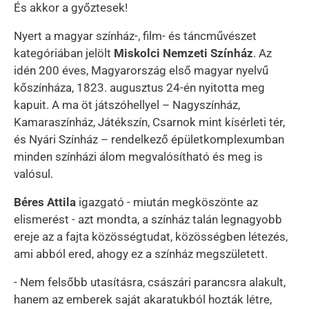
És akkor a győztesek!
Nyert a magyar színház-, film- és táncművészet
kategóriában jelölt
Miskolci Nemzeti Színház
. Az
idén 200 éves, Magyarország első magyar nyelvű
kőszínháza, 1823. augusztus 24-én nyitotta meg
kapuit. A ma öt játszóhellyel – Nagyszínház,
Kamaraszínház, Játékszín, Csarnok mint kísérleti tér,
és Nyári Színház – rendelkező épületkomplexumban
minden színházi álom megvalósítható és meg is
valósul.
Béres Attila
igazgató - miután megköszönte az
elismerést - azt mondta, a színház talán legnagyobb
ereje az a fajta közösségtudat, közösségben létezés,
ami abból ered, ahogy ez a színház megszületett.
- Nem felsőbb utasításra, császári parancsra alakult,
hanem az emberek saját akaratukból hozták létre,