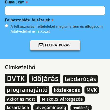
E-mail cím
Felhasználási feltételek
A felhasználási feltételeket megismertem és elfogadom.
Adatvédelmi nyilatkozat
FELIRATKOZÁS
Címkefelhő
DVTK
időjárás
labdarúgás
programajánló
közlekedés
MVK
Akkor és most
Miskolci Városgazda
kosárlabda
levegőminőség
rendőrség