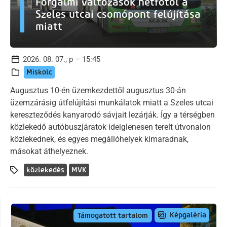
Forgalmi változások hétfőtől a
Szeles utcai csomópont felújítása
miatt
2026. 08. 07., p – 15:45
Miskolc
Augusztus 10-én üzemkezdettől augusztus 30-án
üzemzárásig útfelújítási munkálatok miatt a Szeles utcai
kereszteződés kanyarodó sávjait lezárják. Így a térségben
közlekedő autóbuszjáratok ideiglenesen terelt útvonalon
közlekednek, és egyes megállóhelyek kimaradnak,
másokat áthelyeznek.
közlekedés
MVK
Képgaléria
Támogatott tartalom