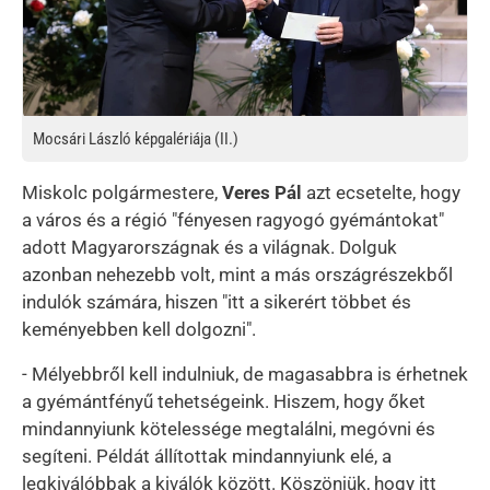
Mocsári László képgalériája (II.)
Miskolc polgármestere,
Veres Pál
azt ecsetelte, hogy
a város és a régió "fényesen ragyogó gyémántokat"
adott Magyarországnak és a világnak. Dolguk
azonban nehezebb volt, mint a más országrészekből
indulók számára, hiszen "itt a sikerért többet és
keményebben kell dolgozni".
- Mélyebbről kell indulniuk, de magasabbra is érhetnek
a gyémántfényű tehetségeink. Hiszem, hogy őket
mindannyiunk kötelessége megtalálni, megóvni és
segíteni. Példát állítottak mindannyiunk elé, a
legkiválóbbak a kiválók között. Köszönjük, hogy itt