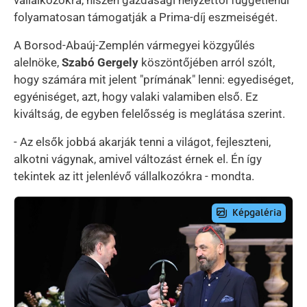
folyamatosan támogatják a Prima-díj eszmeiségét.
A Borsod-Abaúj-Zemplén vármegyei közgyűlés
alelnöke,
Szabó Gergely
köszöntőjében arról szólt,
hogy számára mit jelent "prímának" lenni: egyediséget,
egyéniséget, azt, hogy valaki valamiben első. Ez
kiváltság, de egyben felelősség is meglátása szerint.
- Az elsők jobbá akarják tenni a világot, fejleszteni,
alkotni vágynak, amivel változást érnek el. Én így
tekintek az itt jelenlévő vállalkozókra - mondta.
Preview Image