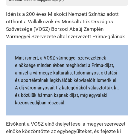
Idén is a 200 éves Miskolci Nemzeti Színház adott
otthont a Vállalkozók és Munkáltatók Országos
Szövetsége (VOSZ) Borsod-Abaúj-Zemplén
Vármegyei Szervezete által szervezett Prima-gálának.
Mint ismert, a VOSZ vármegyei szervezetének
elnöksége minden évben meghirdeti a Prima-díjat,
amivel a vármegye kulturális, tudományos, oktatási
és sportéletének legkiválóbb képviselőit ismerik el.
A díj várományosait tíz kategóriából választották ki,
és közülük hárman kapnak díjat, míg egyvalaki
közönségdíjban részesül.
Elsőként a VOSZ elnökhelyettese, a megyei szervezet
elnöke köszöntötte az egybegyűlteket, és fejezte ki