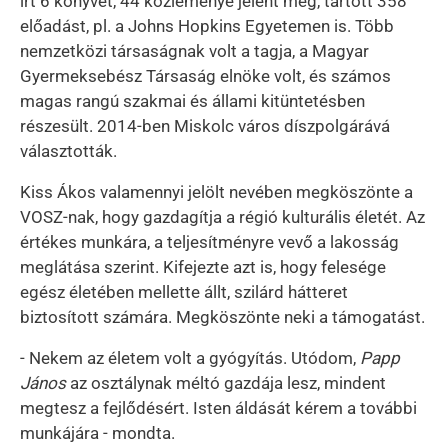
írt 6 könyvet, 44 közleménye jelent meg, tartott 358
előadást, pl. a Johns Hopkins Egyetemen is. Több
nemzetközi társaságnak volt a tagja, a Magyar
Gyermeksebész Társaság elnöke volt, és számos
magas rangú szakmai és állami kitüntetésben
részesült. 2014-ben Miskolc város díszpolgárává
választották.
Kiss Ákos valamennyi jelölt nevében megköszönte a
VOSZ-nak, hogy gazdagítja a régió kulturális életét. Az
értékes munkára, a teljesítményre vevő a lakosság
meglátása szerint. Kifejezte azt is, hogy felesége
egész életében mellette állt, szilárd hátteret
biztosított számára. Megköszönte neki a támogatást.
- Nekem az életem volt a gyógyítás. Utódom,
Papp
János
az osztálynak méltó gazdája lesz, mindent
megtesz a fejlődésért. Isten áldását kérem a további
munkájára - mondta.