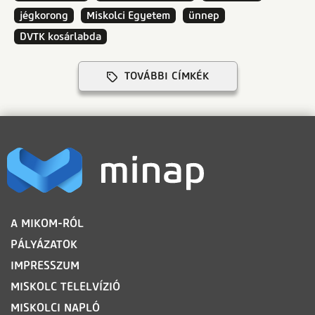
jégkorong
Miskolci Egyetem
ünnep
DVTK kosárlabda
TOVÁBBI CÍMKÉK
LÁBLÉC
A MIKOM-RÓL
PÁLYÁZATOK
IMPRESSZUM
MISKOLC TELELVÍZIÓ
MISKOLCI NAPLÓ