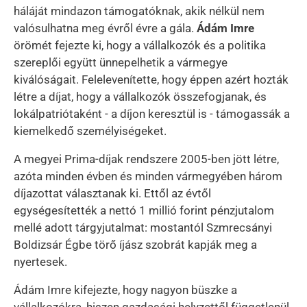
háláját mindazon támogatóknak, akik nélkül nem
valósulhatna meg évről évre a gála.
Ádám Imre
örömét fejezte ki, hogy a vállalkozók és a politika
szereplői együtt ünnepelhetik a vármegye
kiválóságait. Felelevenítette, hogy éppen azért hozták
létre a díjat, hogy a vállalkozók összefogjanak, és
lokálpatriótaként - a díjon keresztül is - támogassák a
kiemelkedő személyiségeket.
A megyei Prima-díjak rendszere 2005-ben jött létre,
azóta minden évben és minden vármegyében három
díjazottat választanak ki. Ettől az évtől
egységesítették a nettó 1 millió forint pénzjutalom
mellé adott tárgyjutalmat: mostantól Szmrecsányi
Boldizsár Égbe törő íjász szobrát kapják meg a
nyertesek.
Ádám Imre kifejezte, hogy nagyon büszke a
vállalkozókra, hiszen gazdasági helyzettől függetlenül