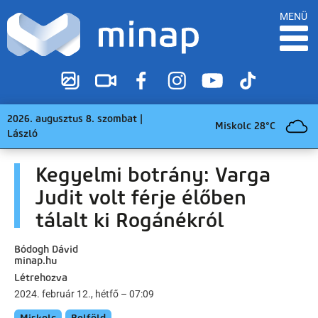
MENÜ
2026. augusztus 8. szombat |
Miskolc 28°C
László
Kegyelmi botrány: Varga
Judit volt férje élőben
tálalt ki Rogánékról
Bódogh Dávid
minap.hu
Létrehozva
2024. február 12., hétfő – 07:09