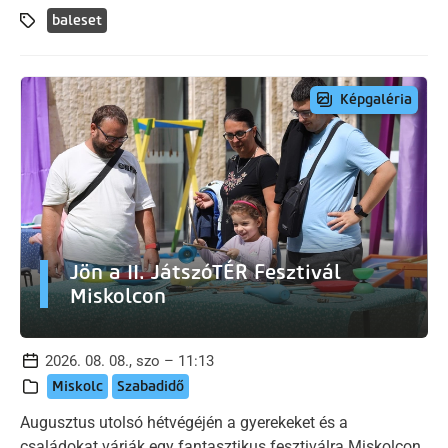
baleset
Képgaléria
Jön a II. JátszóTÉR Fesztivál
Miskolcon
2026. 08. 08., szo – 11:13
Miskolc
Szabadidő
Augusztus utolsó hétvégéjén a gyerekeket és a
családokat várják egy fantasztikus fesztiválra Miskolcon.