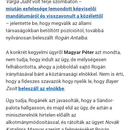
Varga Judit
volt férje szombaton –
miután exfelesége lemondott képviselői
mandátumáról és visszavonult a közélettől
– jelentette be, hogy megválik az állami
társaságokban betöltött pozícióitól, továbbá
nyilvánosan beleszállt
Rogán Antalba
.
A konkrét kegyelmi ügyről
Magyar Péter
azt mondta,
nem tudja, hogy indult az ügy, de mélységesen
felháborította, ahogy a jobboldali sajtó Rogán
irányításával bánt a köztársasági elnökkel. Nem is érti,
hogy a fideszes szavazók hogy nyelik le, hogy
Bayer
Zsolt
beleszáll az elnökbe
.
Úgy tudja, Rogánék azt javasolták, hogy a Sándor-
palota hallgasson, és majd elül az ügy, de aztán a
miniszterelnök hirtelen előállt az
alkotmánymódosítással, és rátolták az ügyet
Novák
Katalinra
. Magyar szerint a felméréséket Rogán