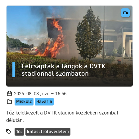
Felcsaptak a lángok a DVTK
stadionnál szombaton
2026. 08. 08., szo – 15:56
Miskolc
Havaria
Tűz keletkezett a DVTK stadion közelében szombat
délután.
Tűz
katasztrófavédelem