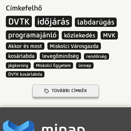
Címkefelhő
DVTK
időjárás
labdarúgás
programajánló
közlekedés
MVK
Akkor és most
Miskolci Városgazda
kosárlabda
levegőminőség
rendőrség
jégkorong
Miskolci Egyetem
ünnep
DVTK kosárlabda
TOVÁBBI CÍMKÉK