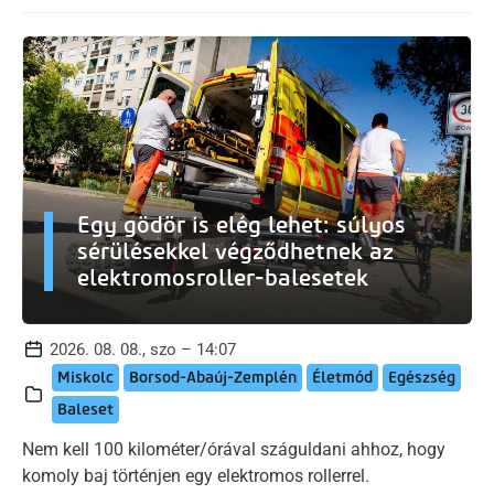
Egy gödör is elég lehet: súlyos
sérülésekkel végződhetnek az
elektromosroller-balesetek
2026. 08. 08., szo – 14:07
Miskolc
Borsod-Abaúj-Zemplén
Életmód
Egészség
Baleset
Nem kell 100 kilométer/órával száguldani ahhoz, hogy
komoly baj történjen egy elektromos rollerrel.