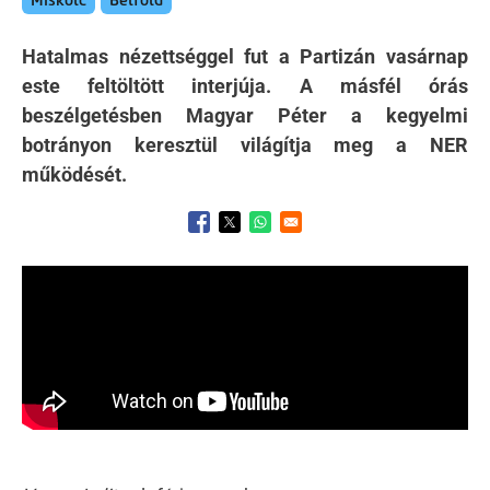
Miskolc
Belföld
Hatalmas nézettséggel fut a Partizán vasárnap
este feltöltött interjúja. A másfél órás
beszélgetésben Magyar Péter a kegyelmi
botrányon keresztül világítja meg a NER
működését.
Opens in a new window
Opens in a new window
Opens in a new window