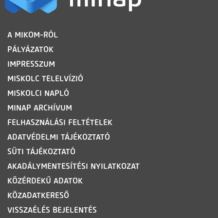
LÁBLÉC
A MIKOM-RÓL
PÁLYÁZATOK
IMPRESSZUM
MISKOLC TELELVÍZIÓ
MISKOLCI NAPLÓ
MINAP ARCHÍVUM
FELHASZNÁLÁSI FELTÉTELEK
ADATVÉDELMI TÁJÉKOZTATÓ
SÜTI TÁJÉKOZTATÓ
AKADÁLYMENTESÍTÉSI NYILATKOZAT
KÖZÉRDEKŰ ADATOK
KÖZADATKERESŐ
VISSZAÉLÉS BEJELENTÉS