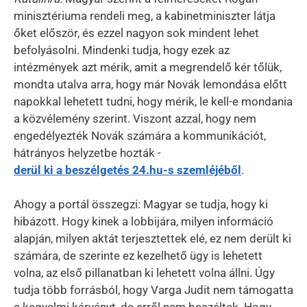
minisztériuma rendeli meg, a kabinetminiszter látja
őket először, és ezzel nagyon sok mindent lehet
befolyásolni. Mindenki tudja, hogy ezek az
intézmények azt mérik, amit a megrendelő kér tőlük,
mondta utalva arra, hogy már Novák lemondása előtt
napokkal lehetett tudni, hogy mérik, le kell-e mondania
a közvélemény szerint. Viszont azzal, hogy nem
engedélyezték Novák számára a kommunikációt,
hátrányos helyzetbe hozták -
derül ki a beszélgetés 24.hu-s szemléjéből
.
Ahogy a portál összegzi: Magyar se tudja, hogy ki
hibázott. Hogy kinek a lobbijára, milyen információ
alapján, milyen aktát terjesztettek elé, ez nem derült ki
számára, de szerinte ez kezelhető ügy is lehetett
volna, az első pillanatban ki lehetett volna állni. Úgy
tudja több forrásból, hogy Varga Judit nem támogatta
a kegyelmi kérvényt, de erről nem beszéltek. Hogy