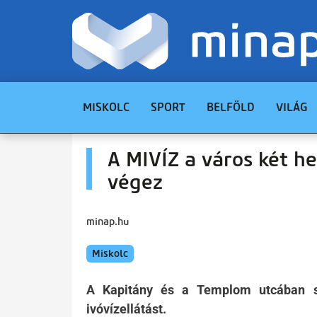
MISKOLC
SPORT
BELFÖLD
VILÁG
A MIVÍZ a város két h
végez
minap.hu
Miskolc
A Kapitány és a Templom utcában sz
ivóvízellátást.