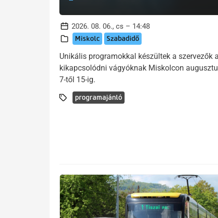
2026. 08. 06., cs – 14:48
Miskolc
Szabadidő
Unikális programokkal készültek a szervezők 
kikapcsolódni vágyóknak Miskolcon auguszt
7-től 15-ig.
programajánló