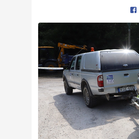
Op
Kép