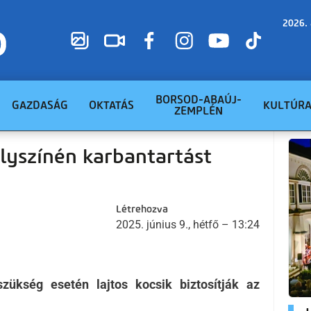
2026. 
BORSOD-ABAÚJ-
GAZDASÁG
OKTATÁS
KULTÚR
ZEMPLÉN
elyszínén karbantartást
Létrehozva
2025. június 9., hétfő – 13:24
ükség esetén lajtos kocsik biztosítják az