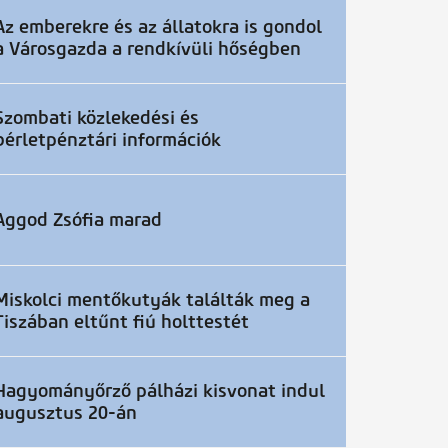
Az emberekre és az állatokra is gondol
a Városgazda a rendkívüli hőségben
Szombati közlekedési és
bérletpénztári információk
Aggod Zsófia marad
Miskolci mentőkutyák találták meg a
Tiszában eltűnt fiú holttestét
Hagyományőrző pálházi kisvonat indul
augusztus 20-án