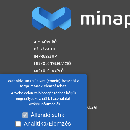
LÁBLÉC
A MIKOM-RÓL
PÁLYÁZATOK
IMPRESSZUM
MISKOLC TELELVÍZIÓ
MISKOLCI NAPLÓ
MINAP ARCHÍVUM
Weboldalunk sütiket (cookie) használ a
FELHASZNÁLÁSI FELTÉTELEK
forgalmának elemzéséhez.
ADATVÉDELMI TÁJÉKOZTATÓ
A weboldalon való böngészéshez kérjük
engedélyezze a sütik használatát!
SÜTI TÁJÉKOZTATÓ
További információk
AKADÁLYMENTESÍTÉSI NYILATKOZAT
Állandó sütik
KÖZÉRDEKŰ ADATOK
KÖZADATKERESŐ
Analitika/Elemzés
VISSZAÉLÉS BEJELENTÉS