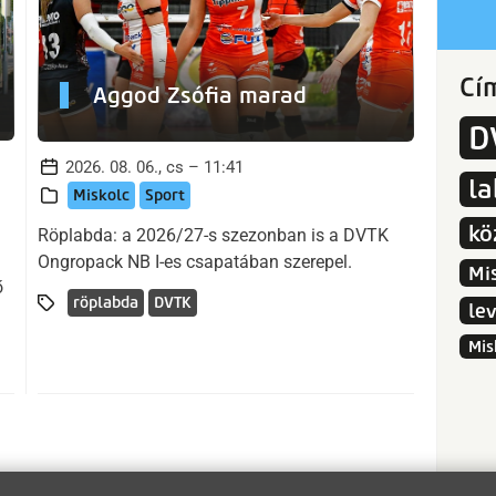
Cí
Aggod Zsófia marad
D
2026. 08. 06., cs – 11:41
l
Miskolc
Sport
kö
Röplabda: a 2026/27-s szezonban is a DVTK
Ongropack NB I-es csapatában szerepel.
Mi
ő
röplabda
DVTK
le
Mis