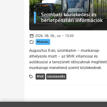
Szombati közlekedési és
bérletpénztári információk
2026. 08. 06., cs – 13:03
Miskolc
Augusztus 8-án, szombaton – munkanap-
áthelyezés miatt – az MVK villamosai és
autóbuszai a tanszüneti időszaknak megfelel
munkanapi menetrend szerint közlekednek.
MVK
közlekedés