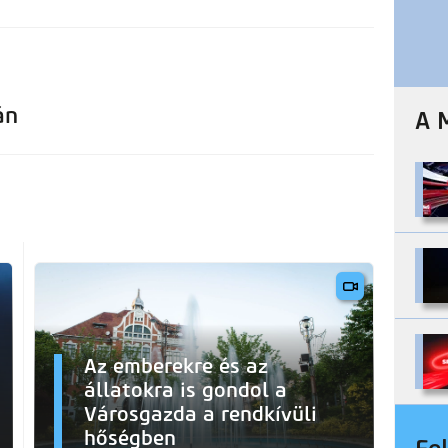
án
A 
Az emberekre és az
állatokra is gondol a
Városgazda a rendkívüli
hőségben