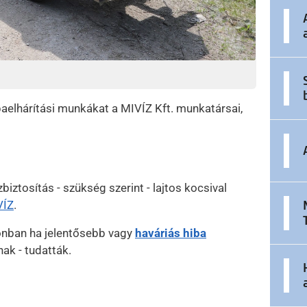
aelhárítási munkákat a MIVÍZ Kft. munkatársai,
zbiztosítás - szükség szerint - lajtos kocsival
VÍZ
.
zonban ha jelentősebb vagy
haváriás hiba
nak - tudatták.