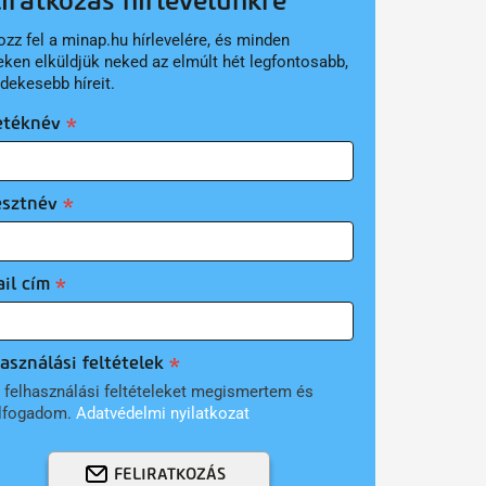
liratkozás hírlevelünkre
ozz fel a minap.hu hírlevelére, és minden
eken elküldjük neked az elmúlt hét legfontosabb,
rdekesebb híreit.
etéknév
esztnév
il cím
asználási feltételek
 felhasználási feltételeket megismertem és
lfogadom.
Adatvédelmi nyilatkozat
FELIRATKOZÁS