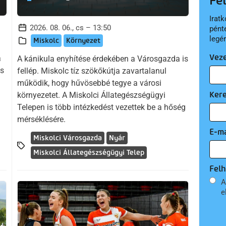
Fe
Iratk
2026. 08. 06., cs – 13:50
pént
legé
Miskolc
Környezet
Vez
a
A kánikula enyhítése érdekében a Városgazda is
us
fellép. Miskolc tíz szökőkútja zavartalanul
működik, hogy hűvösebbé tegye a városi
Ker
környezetet. A Miskolci Állategészségügyi
Telepen is több intézkedést vezettek be a hőség
mérséklésére.
E-ma
Miskolci Városgazda
Nyár
Miskolci Állategészségügyi Telep
Felh
A
e