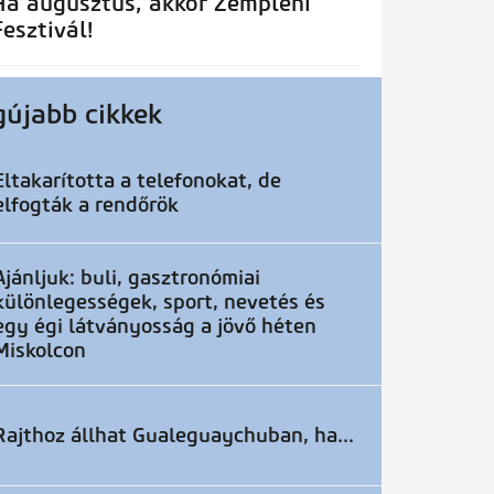
Ha augusztus, akkor Zempléni
Fesztivál!
gújabb cikkek
Eltakarította a telefonokat, de
elfogták a rendőrök
Ajánljuk: buli, gasztronómiai
különlegességek, sport, nevetés és
egy égi látványosság a jövő héten
Miskolcon
Rajthoz állhat Gualeguaychuban, ha...