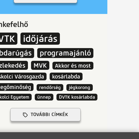
mkefelhő
VTK
időjárás
abdarúgás
programajánló
zlekedés
MVK
Akkor és most
skolci Városgazda
kosárlabda
vegőminőség
rendőrség
jégkorong
kolci Egyetem
ünnep
DVTK kosárlabda
TOVÁBBI CÍMKÉK