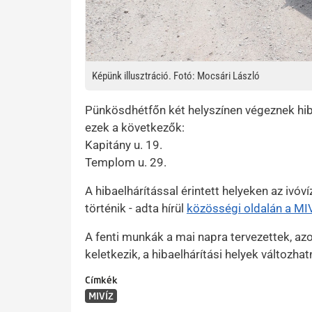
Képünk illusztráció. Fotó: Mocsári László
Pünkösdhétfőn két helyszínen végeznek hib
ezek a következők:
Kapitány u. 19.
Templom u. 29.
A hibaelhárítással érintett helyeken az ivóví
történik - adta hírül
közösségi oldalán a MI
A fenti munkák a mai napra tervezettek, a
keletkezik, a hibaelhárítási helyek változhat
Címkék
MIVÍZ