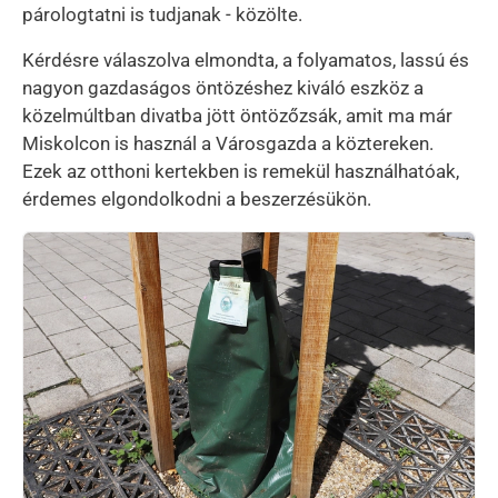
párologtatni is tudjanak - közölte.
Kérdésre válaszolva elmondta, a folyamatos, lassú és
nagyon gazdaságos öntözéshez kiváló eszköz a
közelmúltban divatba jött öntözőzsák, amit ma már
Miskolcon is használ a Városgazda a köztereken.
Ezek az otthoni kertekben is remekül használhatóak,
érdemes elgondolkodni a beszerzésükön.
Kép