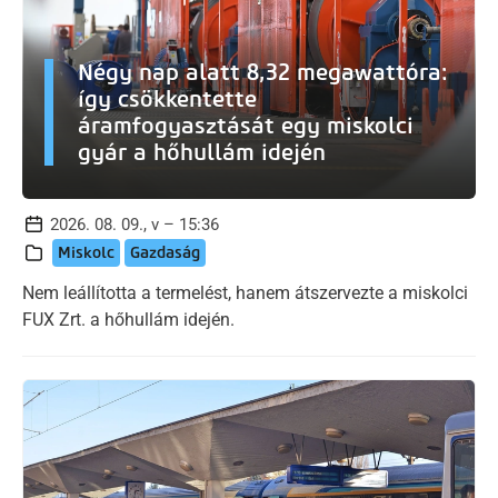
Négy nap alatt 8,32 megawattóra:
így csökkentette
áramfogyasztását egy miskolci
gyár a hőhullám idején
2026. 08. 09., v – 15:36
Miskolc
Gazdaság
Nem leállította a termelést, hanem átszervezte a miskolci
FUX Zrt. a hőhullám idején.