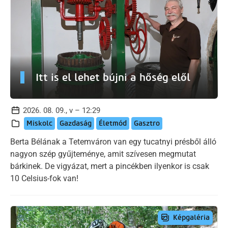
Itt is el lehet bújni a hőség elől
2026. 08. 09., v – 12:29
Miskolc
Gazdaság
Életmód
Gasztro
Berta Bélának a Tetemváron van egy tucatnyi présből álló
nagyon szép gyűjteménye, amit szívesen megmutat
bárkinek. De vigyázat, mert a pincékben ilyenkor is csak
10 Celsius-fok van!
Képgaléria