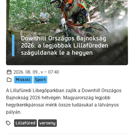
Downhill Országos Bajnokság
2026: a legjobbak Lillafüreden
száguldanak le a hegyen
2026. 08. 09., v – 07:40
Miskolc
Sport
A Lillafüredi Libegőparkban zajlik a Downhill Országos
Bajnokság 2026 hétvégén. Magyarország legjobb
hegyikerékpárosai mérik össze tudásukat a látványos
pályán.
Lillafüred
verseny