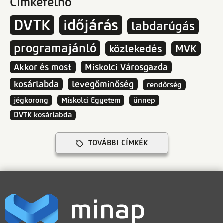
Címkefelhő
DVTK
időjárás
labdarúgás
programajánló
közlekedés
MVK
Akkor és most
Miskolci Városgazda
kosárlabda
levegőminőség
rendőrség
jégkorong
Miskolci Egyetem
ünnep
DVTK kosárlabda
TOVÁBBI CÍMKÉK