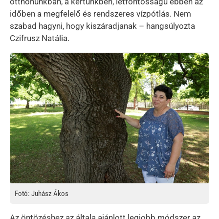
otthonunkban, a kertünkben, létfontosságú ebben az
időben a megfelelő és rendszeres vízpótlás. Nem
szabad hagyni, hogy kiszáradjanak – hangsúlyozta
Czifrusz Natália.
Kép
Fotó: Juhász Ákos
Az öntözéshez az általa ajánlott legjobb módszer az,