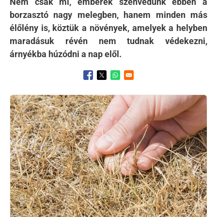
Nem csak mi, emberek szenvedünk ebben a
borzasztó nagy melegben, hanem minden más
élőlény is, köztük a növények, amelyek a helyben
maradásuk révén nem tudnak védekezni,
árnyékba húzódni a nap elől.
Opens in a new window
Opens in a new window
Opens in a new window
Kép