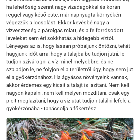
ha lehetőség szerint nagy vízadagokkal és korán
reggel vagy késő este, már napnyugta környékén
végezzük a locsolást. Ekkor kevésbé nagy a
vízveszteség a párolgás miatt, és a felforrósodott
leveleket sem éri sokkhatás a hidegebb víztől.
Lényeges az is, hogy lassan próbáljunk öntözni, tehát
hagyjunk időt arra, hogy a talajba be tudjon jutni, le
tudjon szivárogni a víz minél mélyebbre, és ne
szaladjon le, ne folyjon el a területről úgy, hogy nem jut
el a gyökérzónához. Ha ágyásos növényeink vannak,
akkor érdemes egy kicsit a talajt is lazítani. Nem kell
nagyon kapálni, nem kell mélyen mozdítani, csak egy
picit meglazítani, hogy a víz utat tudjon találni lefelé a
gyökérzónába - tanácsolja a főkertész.
Kép