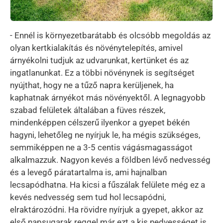
- Ennél is környezetbarátabb és olcsóbb megoldás az
olyan kertkialakítás és növénytelepítés, amivel
árnyékolni tudjuk az udvarunkat, kertünket és az
ingatlanunkat. Ez a többi növénynek is segítséget
nyújthat, hogy ne a tűző napra kerüljenek, ha
kaphatnak árnyékot más növényektől. A legnagyobb
szabad felületek általában a füves részek,
mindenképpen célszerű ilyenkor a gyepet békén
hagyni, lehetőleg ne nyírjuk le, ha mégis szükséges,
semmiképpen ne a 3-5 centis vágásmagasságot
alkalmazzuk. Nagyon kevés a földben lévő nedvesség
és a levegő páratartalma is, ami hajnalban
lecsapódhatna. Ha kicsi a fűszálak felülete még ez a
kevés nedvesség sem tud hol lecsapódni,
elraktározódni. Ha rövidre nyírjuk a gyepet, akkor az
első napsugarak reggel már ezt a kis nedvességet is