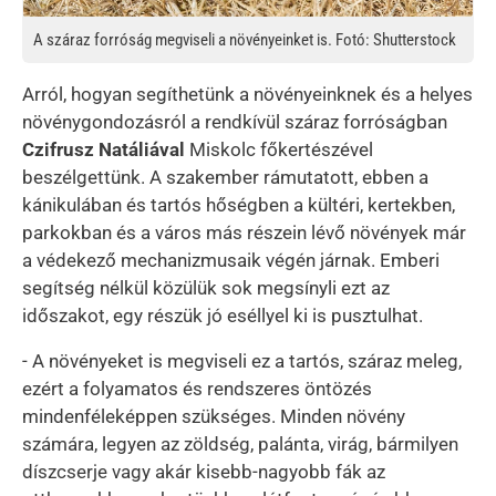
A száraz forróság megviseli a növényeinket is. Fotó: Shutterstock
Arról, hogyan segíthetünk a növényeinknek és a helyes
növénygondozásról a rendkívül száraz forróságban
Czifrusz Natáliával
Miskolc főkertészével
beszélgettünk. A szakember rámutatott, ebben a
kánikulában és tartós hőségben a kültéri, kertekben,
parkokban és a város más részein lévő növények már
a védekező mechanizmusaik végén járnak. Emberi
segítség nélkül közülük sok megsínyli ezt az
időszakot, egy részük jó eséllyel ki is pusztulhat.
- A növényeket is megviseli ez a tartós, száraz meleg,
ezért a folyamatos és rendszeres öntözés
mindenféleképpen szükséges. Minden növény
számára, legyen az zöldség, palánta, virág, bármilyen
díszcserje vagy akár kisebb-nagyobb fák az