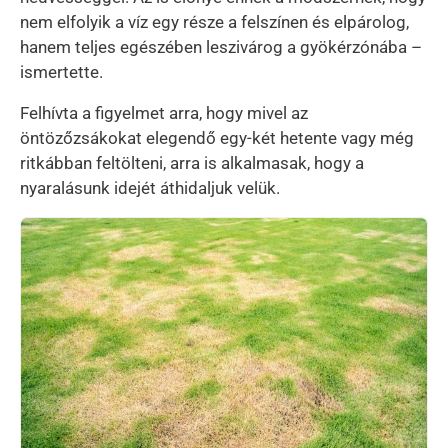
nem elfolyik a víz egy része a felszínen és elpárolog,
hanem teljes egészében leszivárog a gyökérzónába –
ismertette.
Felhívta a figyelmet arra, hogy mivel az
öntözőzsákokat elegendő egy-két hetente vagy még
ritkábban feltölteni, arra is alkalmasak, hogy a
nyaralásunk idejét áthidaljuk velük.
Kép