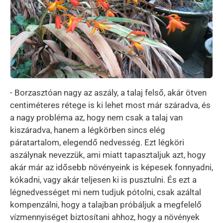
- Borzasztóan nagy az aszály, a talaj felső, akár ötven
centiméteres rétege is ki lehet most már száradva, és
a nagy probléma az, hogy nem csak a talaj van
kiszáradva, hanem a légkörben sincs elég
páratartalom, elegendő nedvesség. Ezt légköri
aszálynak nevezzük, ami miatt tapasztaljuk azt, hogy
akár már az idősebb növényeink is képesek fonnyadni,
kókadni, vagy akár teljesen ki is pusztulni. És ezt a
légnedvességet mi nem tudjuk pótolni, csak azáltal
kompenzálni, hogy a talajban próbáljuk a megfelelő
vízmennyiséget biztosítani ahhoz, hogy a növények