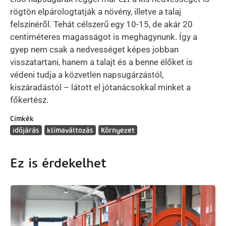
rögtön elpárologtatják a növény, illetve a talaj
felszínéről. Tehát célszerű egy 10-15, de akár 20
centiméteres magasságot is meghagynunk. Így a
gyep nem csak a nedvességet képes jobban
visszatartani, hanem a talajt és a benne élőket is
védeni tudja a közvetlen napsugárzástól,
kiszáradástól – látott el jótanácsokkal minket a
főkertész.
Címkék
időjárás
klímaváltozás
Környezet
Ez is érdekelhet