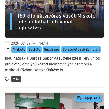
160 kilométer/órás vasút Miskolc
felé: indulhat a fővonal
fejlesztése
2026. 08. 09., v – 14:14
Miskolc
Belföld
Gazdaság
Borsod-Abaúj-Zemplén
Indulhatnak a Baross Gábor Vasútfejlesztési Terv uniós
projektjei, amelyek között kiemelt helyen szerepel a
miskolci fővonal korszerűsítése is.
MÁV
Képgaléria