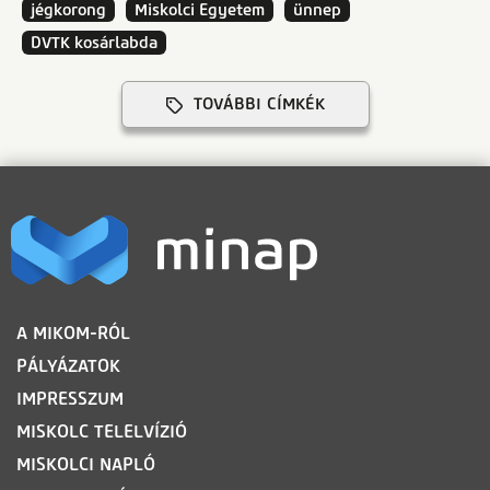
jégkorong
Miskolci Egyetem
ünnep
DVTK kosárlabda
TOVÁBBI CÍMKÉK
LÁBLÉC
A MIKOM-RÓL
PÁLYÁZATOK
IMPRESSZUM
MISKOLC TELELVÍZIÓ
MISKOLCI NAPLÓ