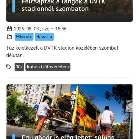
Felcsaptak a lángok a DVTK
stadionnál szombaton
2026. 08. 08., szo – 15:56
Miskolc
Havaria
Tűz keletkezett a DVTK stadion közelében szombat
délután.
Tűz
katasztrófavédelem
Egy gödör is elég lehet: súlyos