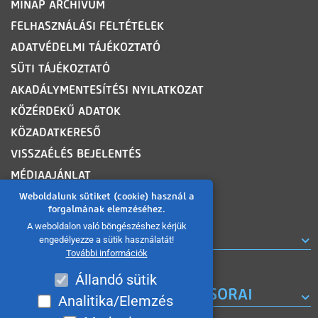
MINAP ARCHÍVUM
FELHASZNÁLÁSI FELTÉTELEK
ADATVÉDELMI TÁJÉKOZTATÓ
SÜTI TÁJÉKOZTATÓ
AKADÁLYMENTESÍTÉSI NYILATKOZAT
KÖZÉRDEKŰ ADATOK
KÖZADATKERESŐ
VISSZAÉLÉS BEJELENTÉS
MÉDIAAJÁNLAT
OLDALTÉRKÉP
Weboldalunk sütiket (cookie) használ a
forgalmának elemzéséhez.
A weboldalon való böngészéshez kérjük
ROVATOK
engedélyezze a sütik használatát!
További információk
Állandó sütik
A MISKOLC TV KORÁBBI MŰSORAI
Analitika/Elemzés