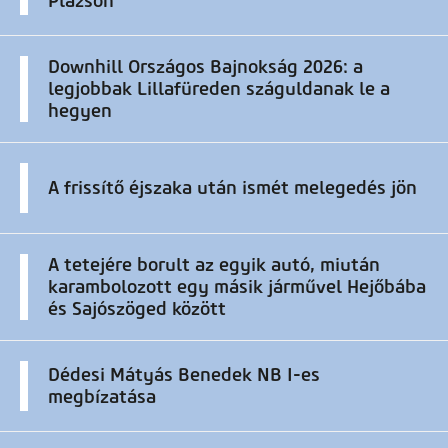
Plázson
Downhill Országos Bajnokság 2026: a
legjobbak Lillafüreden száguldanak le a
hegyen
A frissítő éjszaka után ismét melegedés jön
A tetejére borult az egyik autó, miután
karambolozott egy másik járművel Hejőbába
és Sajószöged között
Dédesi Mátyás Benedek NB I-es
megbízatása