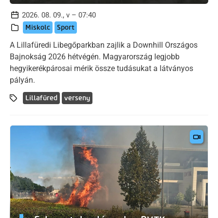
2026. 08. 09., v – 07:40
Miskolc
Sport
A Lillafüredi Libegőparkban zajlik a Downhill Országos
Bajnokság 2026 hétvégén. Magyarország legjobb
hegyikerékpárosai mérik össze tudásukat a látványos
pályán.
Lillafüred
verseny