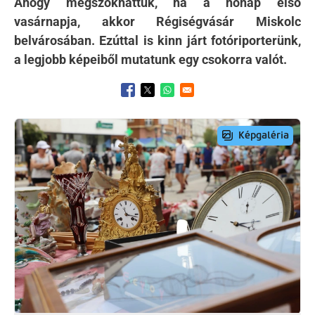
Ahogy megszokhattuk, ha a hónap első
vasárnapja, akkor Régiségvásár Miskolc
belvárosában. Ezúttal is kinn járt fotóriporterünk,
a legjobb képeiből mutatunk egy csokorra valót.
Opens in a new window
Opens in a new window
Opens in a new window
Preview Image