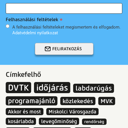
Felhasználási feltételek
A felhasználási feltételeket megismertem és elfogadom.
Adatvédelmi nyilatkozat
FELIRATKOZÁS
Címkefelhő
DVTK
időjárás
labdarúgás
programajánló
közlekedés
MVK
Akkor és most
Miskolci Városgazda
kosárlabda
levegőminőség
rendőrség