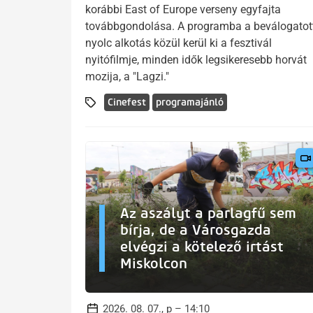
korábbi East of Europe verseny egyfajta
továbbgondolása. A programba a beválogatot
nyolc alkotás közül kerül ki a fesztivál
nyitófilmje, minden idők legsikeresebb horvát
mozija, a "Lagzi."
Cinefest
programajánló
Az aszályt a parlagfű sem
bírja, de a Városgazda
elvégzi a kötelező irtást
Miskolcon
2026. 08. 07., p – 14:10