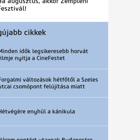
Ha augusztus, akkor Zempléni
Fesztivál!
gújabb cikkek
Minden idők legsikeresebb horvát
filmje nyitja a CineFestet
Forgalmi változások hétfőtől a Szeles
utcai csomópont felújítása miatt
Hétvégére enyhül a kánikula