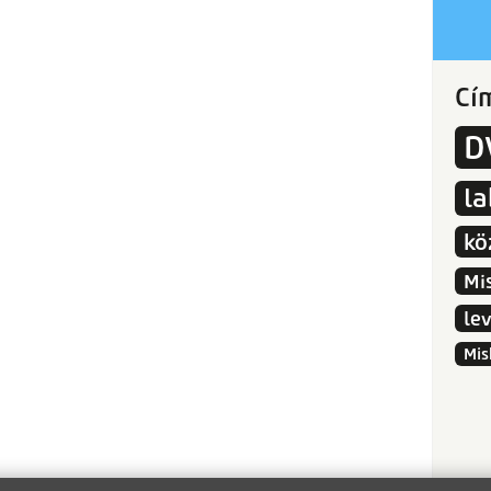
Cí
D
l
kö
Mi
le
Mis