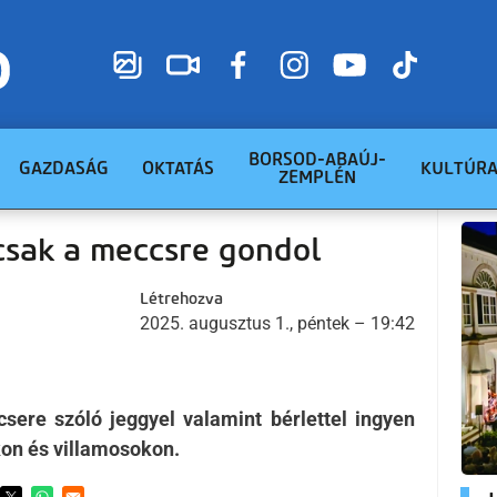
BORSOD-ABAÚJ-
GAZDASÁG
OKTATÁS
KULTÚR
ZEMPLÉN
csak a meccsre gondol
Létrehozva
2025. augusztus 1., péntek – 19:42
sere szóló jeggyel valamint bérlettel ingyen
kon és villamosokon.