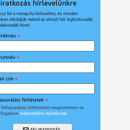
liratkozás hírlevelünkre
ozz fel a minap.hu hírlevelére, és minden
eken elküldjük neked az elmúlt hét legfontosabb,
rdekesebb híreit.
etéknév
esztnév
il cím
asználási feltételek
 felhasználási feltételeket megismertem és
lfogadom.
Adatvédelmi nyilatkozat
FELIRATKOZÁS