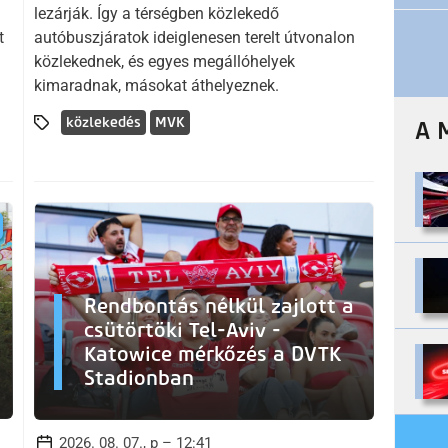
lezárják. Így a térségben közlekedő
t
autóbuszjáratok ideiglenesen terelt útvonalon
közlekednek, és egyes megállóhelyek
kimaradnak, másokat áthelyeznek.
közlekedés
MVK
A 
Rendbontás nélkül zajlott a
csütörtöki Tel-Aviv -
Katowice mérkőzés a DVTK
Stadionban
2026. 08. 07., p – 12:41