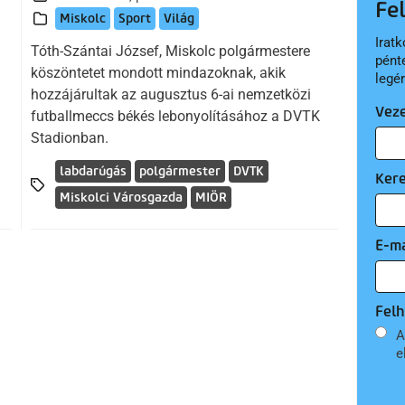
Fe
Miskolc
Sport
Világ
Iratk
Tóth-Szántai József, Miskolc polgármestere
pént
köszöntetet mondott mindazoknak, akik
legé
hozzájárultak az augusztus 6-ai nemzetközi
Vez
futballmeccs békés lebonyolításához a DVTK
Stadionban.
labdarúgás
polgármester
DVTK
Ker
Miskolci Városgazda
MIÖR
E-ma
Felh
A
e