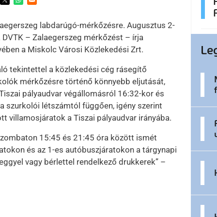
ens in a new window
Opens in a new window
Opens in a new window
laegerszeg labdarúgó-mérkőzésre. Augusztus 2-
a DVTK – Zalaegerszeg mérkőzést – írja
Le
ében a Miskolc Városi Közlekedési Zrt.
ó tekintettel a közlekedési cég rásegítő
urkolók mérkőzésre történő könnyebb eljutását,
a Tiszai pályaudvar végállomásról 16:32-kor és
a szurkolói létszámtól függően, igény szerint
tt villamosjáratok a Tiszai pályaudvar irányába.
szombaton 15:45 és 21:45 óra között ismét
ratokon és az 1-es autóbuszjáratokon a tárgynapi
eggyel vagy bérlettel rendelkező drukkerek” –