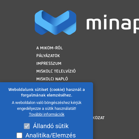
LÁBLÉC
A MIKOM-RÓL
PÁLYÁZATOK
IMPRESSZUM
MISKOLC TELELVÍZIÓ
MISKOLCI NAPLÓ
MINAP ARCHÍVUM
Weboldalunk sütiket (cookie) használ a
FELHASZNÁLÁSI FELTÉTELEK
forgalmának elemzéséhez.
ADATVÉDELMI TÁJÉKOZTATÓ
A weboldalon való böngészéshez kérjük
engedélyezze a sütik használatát!
SÜTI TÁJÉKOZTATÓ
További információk
AKADÁLYMENTESÍTÉSI NYILATKOZAT
Állandó sütik
KÖZÉRDEKŰ ADATOK
KÖZADATKERESŐ
Analitika/Elemzés