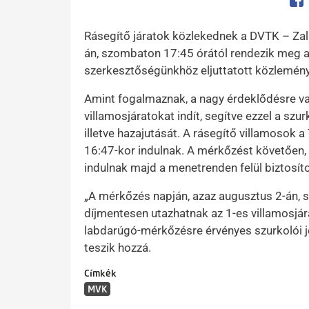
Op
Rásegítő járatok közlekednek a DVTK – Za
án, szombaton 17:45 órától rendezik meg 
szerkesztőségünkhöz eljuttatott közlemény
Amint fogalmaznak, a nagy érdeklődésre val
villamosjáratokat indít, segítve ezzel a sz
illetve hazajutását. A rásegítő villamosok 
16:47-kor indulnak. A mérkőzést követően, 
indulnak majd a menetrenden felül biztosíto
„A mérkőzés napján, azaz augusztus 2-án, 
díjmentesen utazhatnak az 1-es villamosjá
labdarúgó-mérkőzésre érvényes szurkolói j
teszik hozzá.
Címkék
MVK