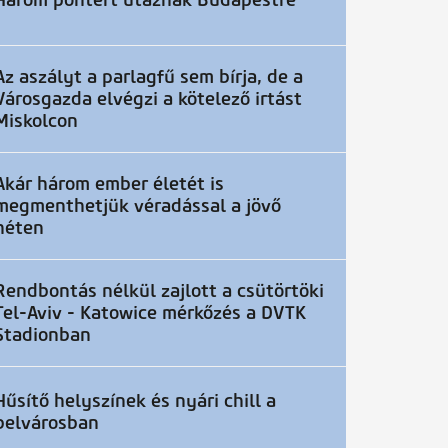
Három pontért utaznak Budapestre
Az aszályt a parlagfű sem bírja, de a
Városgazda elvégzi a kötelező irtást
Miskolcon
Akár három ember életét is
megmenthetjük véradással a jövő
héten
Rendbontás nélkül zajlott a csütörtöki
Tel-Aviv - Katowice mérkőzés a DVTK
Stadionban
Hűsítő helyszínek és nyári chill a
belvárosban