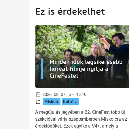
Ez is érdekelhet
Minden idők legsikeresebb
horvát filmje nyitja a
CineFestet
2026. 08. 07., p – 16:10
Miskolc
Kultúra
A megújulás jegyében a 22. CineFest több új
szekcióval várja szeptemberben Miskolcra az
érdeklődőket. Ezek egyike a V4+, amely a