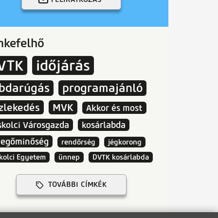
mkefelhő
VTK
időjárás
abdarúgás
programajánló
zlekedés
MVK
Akkor és most
skolci Városgazda
kosárlabda
vegőminőség
rendőrség
jégkorong
kolci Egyetem
ünnep
DVTK kosárlabda
TOVÁBBI CÍMKÉK