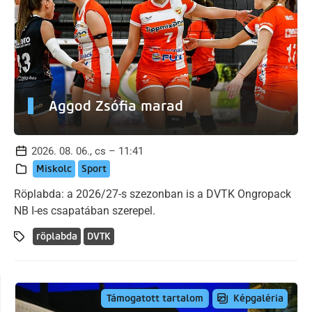
Aggod Zsófia marad
2026. 08. 06., cs – 11:41
Miskolc
Sport
Röplabda: a 2026/27-s szezonban is a DVTK Ongropack
NB I-es csapatában szerepel.
röplabda
DVTK
Képgaléria
Támogatott tartalom