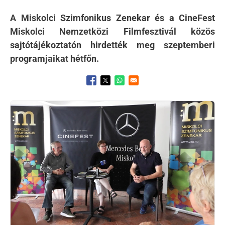
A Miskolci Szimfonikus Zenekar és a CineFest
Miskolci Nemzetközi Filmfesztivál közös
sajtótájékoztatón hirdették meg szeptemberi
programjaikat hétfőn.
Opens in a new window
Opens in a new window
Opens in a new window
Kép