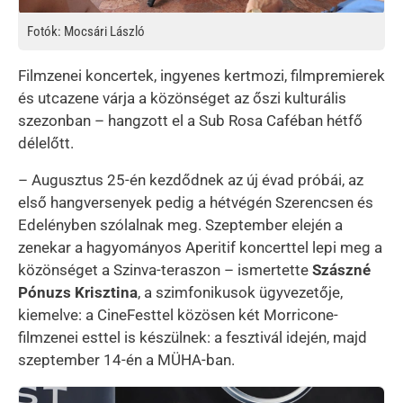
Fotók: Mocsári László
Filmzenei koncertek, ingyenes kertmozi, filmpremierek
és utcazene várja a közönséget az őszi kulturális
szezonban – hangzott el a Sub Rosa Caféban hétfő
délelőtt.
– Augusztus 25-én kezdődnek az új évad próbái, az
első hangversenyek pedig a hétvégén Szerencsen és
Edelényben szólalnak meg. Szeptember elején a
zenekar a hagyományos Aperitif koncerttel lepi meg a
közönséget a Szinva-teraszon – ismertette
Szászné
Pónuzs Krisztina
, a szimfonikusok ügyvezetője,
kiemelve: a CineFesttel közösen két Morricone-
filmzenei esttel is készülnek: a fesztivál idején, majd
szeptember 14-én a MÜHA-ban.
Kép