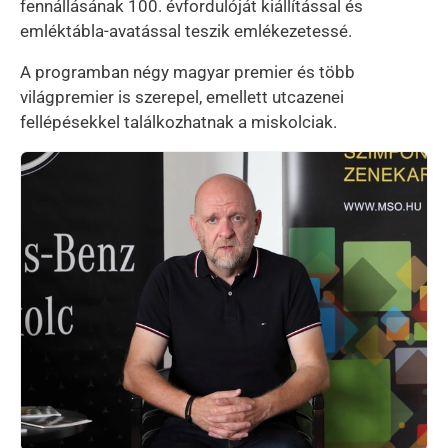
fennállásának 100. évfordulóját kiállítással és
emléktábla-avatással teszik emlékezetessé.
A programban négy magyar premier és több
világpremier is szerepel, emellett utcazenei
fellépésekkel találkozhatnak a miskolciak.
Kép