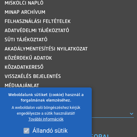
MISKOLCI NAPLÓ
MINAP ARCHÍVUM
FELHASZNÁLÁSI FELTÉTELEK
ADATVÉDELMI TÁJÉKOZTATÓ
SÜTI TÁJÉKOZTATÓ
AKADÁLYMENTESÍTÉSI NYILATKOZAT
KÖZÉRDEKŰ ADATOK
KÖZADATKERESŐ
VISSZAÉLÉS BEJELENTÉS
MÉDIAAJÁNLAT
OLDALTÉRKÉP
Weboldalunk sütiket (cookie) használ a
forgalmának elemzéséhez.
A weboldalon való böngészéshez kérjük
ROVATOK
engedélyezze a sütik használatát!
További információk
Állandó sütik
A MISKOLC TV KORÁBBI MŰSORAI