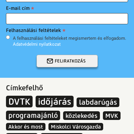
E-mail cím
Felhasználási feltételek
A felhasználási feltételeket megismertem és elfogadom.
Adatvédelmi nyilatkozat
FELIRATKOZÁS
Címkefelhő
DVTK
időjárás
labdarúgás
programajánló
közlekedés
MVK
Akkor és most
Miskolci Városgazda