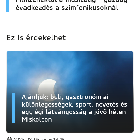
évadkezdés a szimfonikusoknál
Ez is érdekelhet
Ajánljuk: buli, gasztronómiai
különlegességek, sport, nevetés és
egy égi látványosság a jövő héten
Miskolcon
2026. 08. 06., cs – 14:48