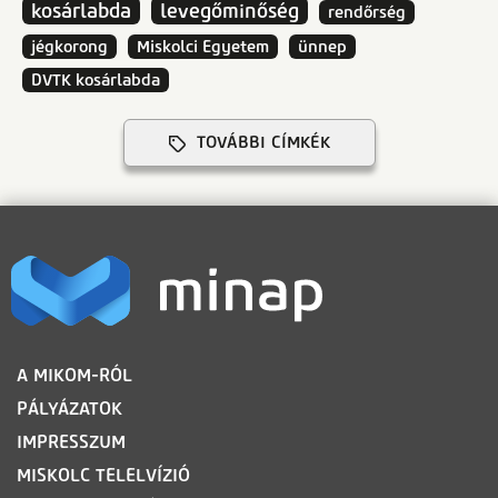
kosárlabda
levegőminőség
rendőrség
jégkorong
Miskolci Egyetem
ünnep
DVTK kosárlabda
TOVÁBBI CÍMKÉK
LÁBLÉC
A MIKOM-RÓL
PÁLYÁZATOK
IMPRESSZUM
MISKOLC TELELVÍZIÓ