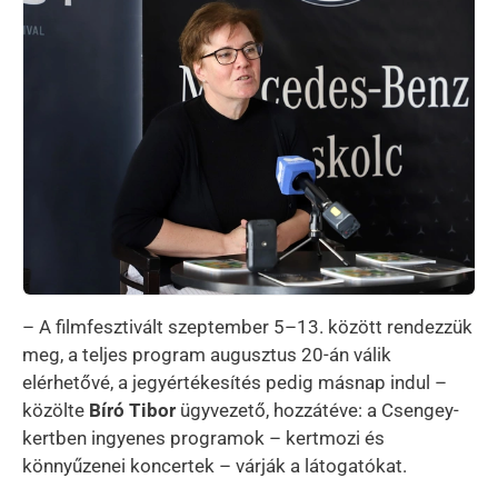
– A filmfesztivált szeptember 5–13. között rendezzük
meg, a teljes program augusztus 20-án válik
elérhetővé, a jegyértékesítés pedig másnap indul –
közölte
Bíró Tibor
ügyvezető, hozzátéve: a Csengey-
kertben ingyenes programok – kertmozi és
könnyűzenei koncertek – várják a látogatókat.