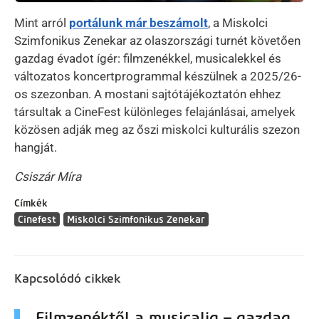
Mint arról
portálunk már beszámolt
, a Miskolci
Szimfonikus Zenekar az olaszországi turnét követően
gazdag évadot ígér: filmzenékkel, musicalekkel és
változatos koncertprogrammal készülnek a 2025/26-
os szezonban. A mostani sajtótájékoztatón ehhez
társultak a CineFest különleges felajánlásai, amelyek
közösen adják meg az őszi miskolci kulturális szezon
hangját.
Csiszár Míra
Címkék
Cinefest
Miskolci Szimfonikus Zenekar
Kapcsolódó cikkek
Filmzenéktől a musicalig – gazdag