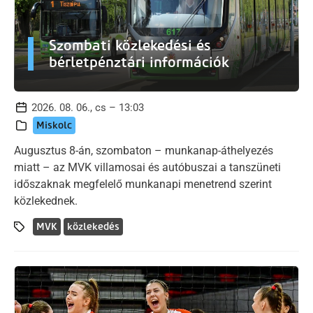
Szombati közlekedési és
bérletpénztári információk
2026. 08. 06., cs – 13:03
Miskolc
Augusztus 8-án, szombaton – munkanap-áthelyezés
miatt – az MVK villamosai és autóbuszai a tanszüneti
időszaknak megfelelő munkanapi menetrend szerint
közlekednek.
MVK
közlekedés