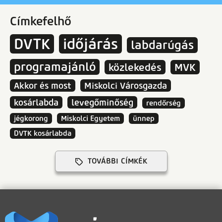
Címkefelhő
DVTK
időjárás
labdarúgás
programajánló
közlekedés
MVK
Akkor és most
Miskolci Városgazda
kosárlabda
levegőminőség
rendőrség
jégkorong
Miskolci Egyetem
ünnep
DVTK kosárlabda
TOVÁBBI CÍMKÉK