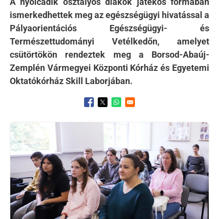
A nyolcadik osztályos diákok játékos formában
ismerkedhettek meg az egészségügyi hivatással a
Pályaorientációs Egészségügyi- és
Természettudományi Vetélkedőn, amelyet
csütörtökön rendeztek meg a Borsod-Abaúj-
Zemplén Vármegyei Központi Kórház és Egyetemi
Oktatókórház Skill Laborjában.
Opens in a new window
Opens in a new window
Opens in a new window
Kép