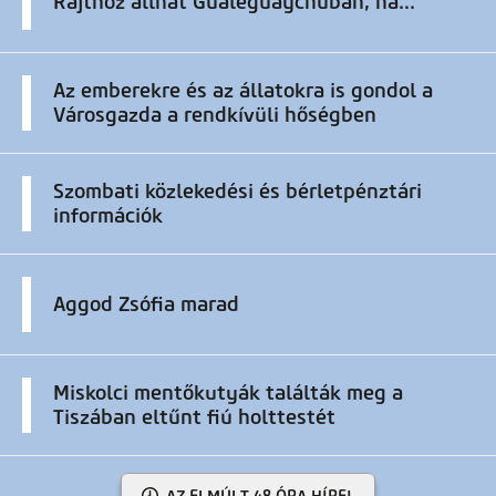
Rajthoz állhat Gualeguaychuban, ha...
Az emberekre és az állatokra is gondol a
Városgazda a rendkívüli hőségben
Szombati közlekedési és bérletpénztári
információk
Aggod Zsófia marad
Miskolci mentőkutyák találták meg a
Tiszában eltűnt fiú holttestét