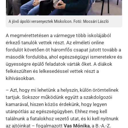
A jövő ápolói versenyeztek Miskolcon. Fotó: Mocsári László
A megmérettetésen a vármegye több iskolájából
érkező tanulók vettek részt. Az elméleti online
fordulót követően öt háromfős csapat jutott tovább a
második fordulóba, ahol egészségügyi ismeretekre és
ügyességre épülő feladatok várták őket. A diákok
felkészülten és lelkesedéssel vettek részt a
kihívásokban.
– Azt, hogy mi lehetünk a helyszín, külön örömtelinek
tartjuk. Sokszor működünk együtt a szakdolgozói
kamarával, hiszen közös érdekünk, hogy legyen
utánpótlás az egészségügyben. Ehhez meg kell
találnunk a fiatalokhoz vezető utat, és ki kell nyitnunk
az ajtóinkat – fogalmazott
Vas Mónika
, a B.-A.-Z.