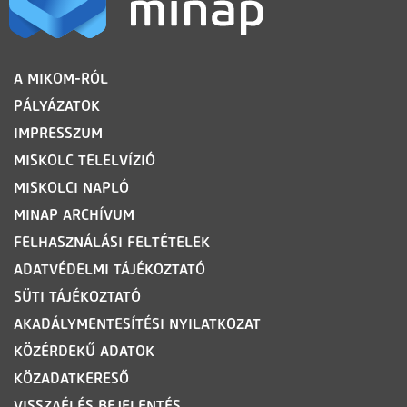
LÁBLÉC
A MIKOM-RÓL
PÁLYÁZATOK
IMPRESSZUM
MISKOLC TELELVÍZIÓ
MISKOLCI NAPLÓ
MINAP ARCHÍVUM
FELHASZNÁLÁSI FELTÉTELEK
ADATVÉDELMI TÁJÉKOZTATÓ
SÜTI TÁJÉKOZTATÓ
AKADÁLYMENTESÍTÉSI NYILATKOZAT
KÖZÉRDEKŰ ADATOK
KÖZADATKERESŐ
VISSZAÉLÉS BEJELENTÉS