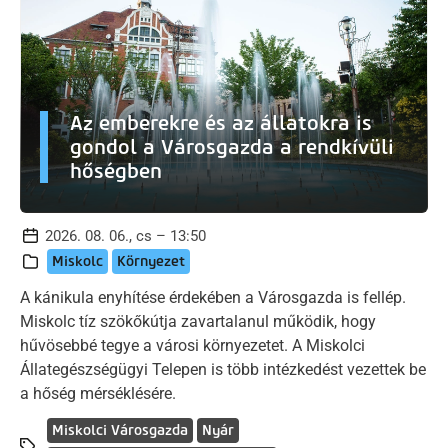
Az emberekre és az állatokra is
gondol a Városgazda a rendkívüli
hőségben
2026. 08. 06., cs – 13:50
Miskolc
Környezet
A kánikula enyhítése érdekében a Városgazda is fellép.
Miskolc tíz szökőkútja zavartalanul működik, hogy
hűvösebbé tegye a városi környezetet. A Miskolci
Állategészségügyi Telepen is több intézkedést vezettek be
a hőség mérséklésére.
Miskolci Városgazda
Nyár