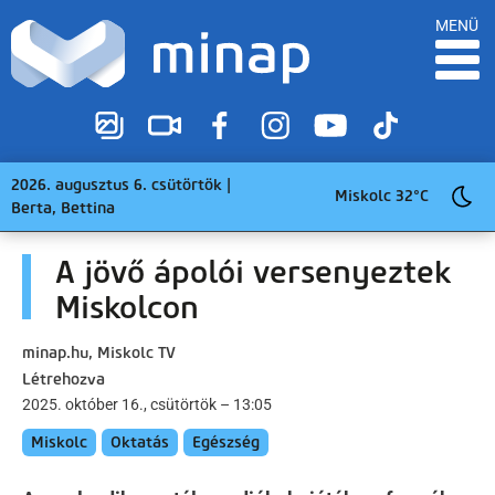
MENÜ
2026. augusztus 6. csütörtök |
Miskolc 32°C
Berta, Bettina
A jövő ápolói versenyeztek
Miskolcon
minap.hu, Miskolc TV
Létrehozva
2025. október 16., csütörtök – 13:05
Miskolc
Oktatás
Egészség