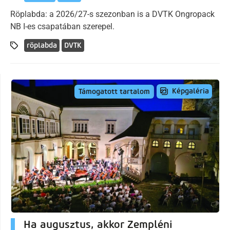
Röplabda: a 2026/27-s szezonban is a DVTK Ongropack
NB I-es csapatában szerepel.
röplabda
DVTK
Képgaléria
Támogatott tartalom
Ha augusztus, akkor Zempléni