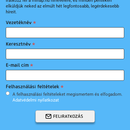
Iratkozz fel a minap.hu hírlevelére, és minden pénteken
elküldjük neked az elmúlt hét legfontosabb, legérdekesebb
híreit.
Vezetéknév
Keresztnév
E-mail cím
Felhasználási feltételek
A felhasználási feltételeket megismertem és elfogadom.
Adatvédelmi nyilatkozat
FELIRATKOZÁS