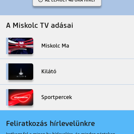
AZ ELMÚLT 48 ÓRA HÍREI
A Miskolc TV adásai
Miskolc Ma
Kilátó
Sportpercek
Feliratkozás hírlevelünkre