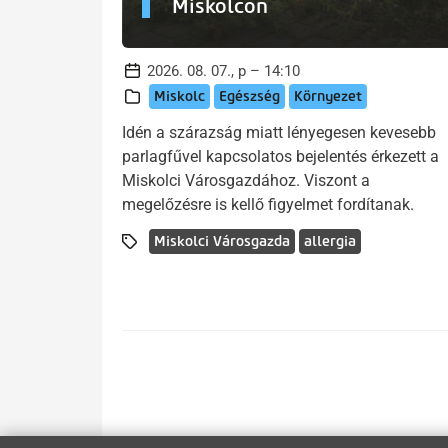
Miskolcon
2026. 08. 07., p – 14:10
Miskolc
Egészség
Környezet
Idén a szárazság miatt lényegesen kevesebb
parlagfűvel kapcsolatos bejelentés érkezett a
Miskolci Városgazdához. Viszont a
megelőzésre is kellő figyelmet fordítanak.
Miskolci Városgazda
allergia