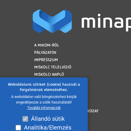
LÁBLÉC
A MIKOM-RÓL
PÁLYÁZATOK
IMPRESSZUM
MISKOLC TELELVÍZIÓ
MISKOLCI NAPLÓ
MINAP ARCHÍVUM
Weboldalunk sütiket (cookie) használ a
FELHASZNÁLÁSI FELTÉTELEK
forgalmának elemzéséhez.
ADATVÉDELMI TÁJÉKOZTATÓ
A weboldalon való böngészéshez kérjük
engedélyezze a sütik használatát!
SÜTI TÁJÉKOZTATÓ
További információk
AKADÁLYMENTESÍTÉSI NYILATKOZAT
Állandó sütik
KÖZÉRDEKŰ ADATOK
KÖZADATKERESŐ
Analitika/Elemzés