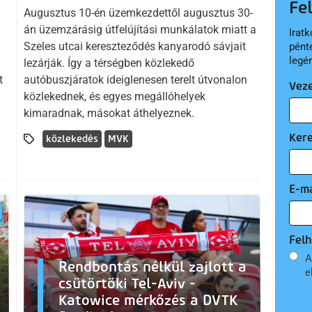
Fe
Augusztus 10-én üzemkezdettől augusztus 30-
án üzemzárásig útfelújítási munkálatok miatt a
Iratk
Szeles utcai kereszteződés kanyarodó sávjait
pént
legé
lezárják. Így a térségben közlekedő
t
autóbuszjáratok ideiglenesen terelt útvonalon
Vez
közlekednek, és egyes megállóhelyek
kimaradnak, másokat áthelyeznek.
Ker
közlekedés
MVK
E-ma
Felh
A
Rendbontás nélkül zajlott a
e
csütörtöki Tel-Aviv -
Katowice mérkőzés a DVTK