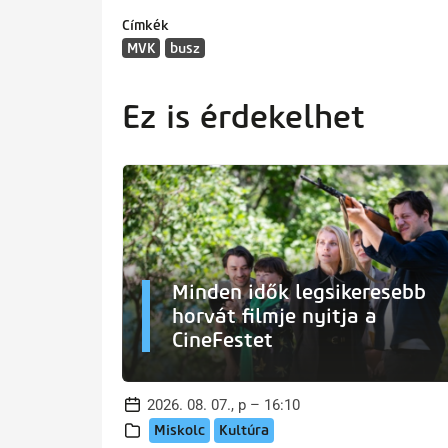
Címkék
MVK
busz
Ez is érdekelhet
Minden idők legsikeresebb
horvát filmje nyitja a
CineFestet
2026. 08. 07., p – 16:10
Miskolc
Kultúra