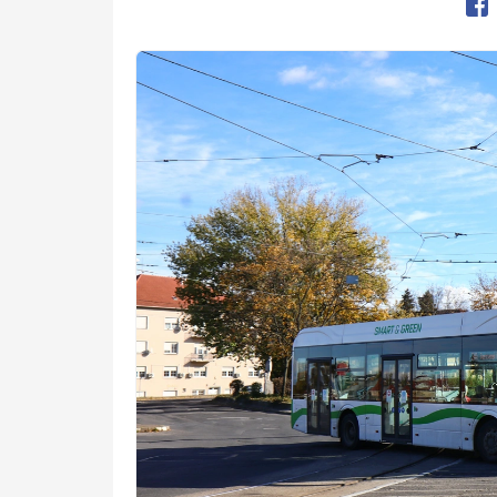
Op
Kép