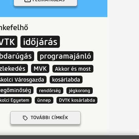
mkefelhő
VTK
időjárás
abdarúgás
programajánló
zlekedés
MVK
Akkor és most
skolci Városgazda
kosárlabda
vegőminőség
rendőrség
jégkorong
kolci Egyetem
ünnep
DVTK kosárlabda
TOVÁBBI CÍMKÉK