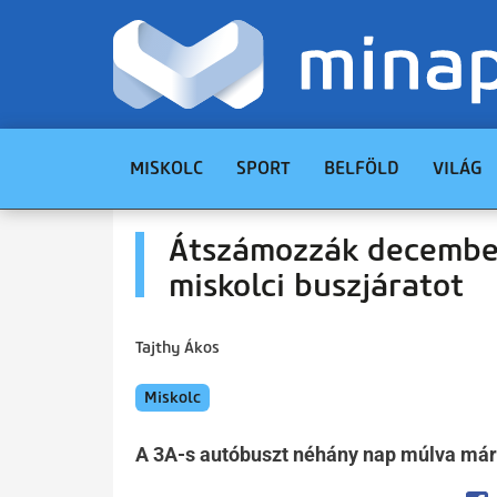
MISKOLC
SPORT
BELFÖLD
VILÁG
Átszámozzák december
miskolci buszjáratot
Tajthy Ákos
Miskolc
A 3A-s autóbuszt néhány nap múlva már 