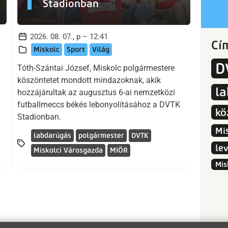
Stadionban
2026. 08. 07., p – 12:41
Cí
Miskolc
Sport
Világ
D
Tóth-Szántai József, Miskolc polgármestere
köszöntetet mondott mindazoknak, akik
l
hozzájárultak az augusztus 6-ai nemzetközi
futballmeccs békés lebonyolításához a DVTK
kö
Stadionban.
Mi
labdarúgás
polgármester
DVTK
le
Miskolci Városgazda
MIÖR
Mis