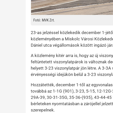
Fotó: MVK Zrt.
23-as jelzéssel közlekedik december 1-jétől
közleményében a Miskolc Városi Közlekedés
Dániel utca végállomások között ingázó já
A közlemény kitér arra is, hogy az új viszon
feltüntetett viszonylatpárok is változnak de
helyett 3-23 viszonylatpár jön létre. A 3-3A
érvényességi idejükön belül a 3-23 viszony
Hozzátették, december 1-től az egyvonalas
továbbá az 1-1G (901), 3-23, 5-15, 12-12G
29A-39, 30-31-35G, 35-36-(935), 43-44-45 
bérleteken nyomtatásban a zárójellel jelzet
szerepelnek.