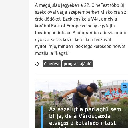
A megújulás jegyében a 22. CineFest több új
szekcióval várja szeptemberben Miskolcra az
érdeklődőket. Ezek egyike a V4+, amely a
korábbi East of Europe verseny egyfajta
továbbgondolása. A programba a beválogatot
nyolc alkotás közül kerül ki a fesztivál
nyitófilmje, minden idők legsikeresebb horvát
mozija, a "Lagzi."
Cinefest
programajánló
Az aszályt a parlagfű sem
bírja, de a Városgazda
elvégzi a kötelező irtást