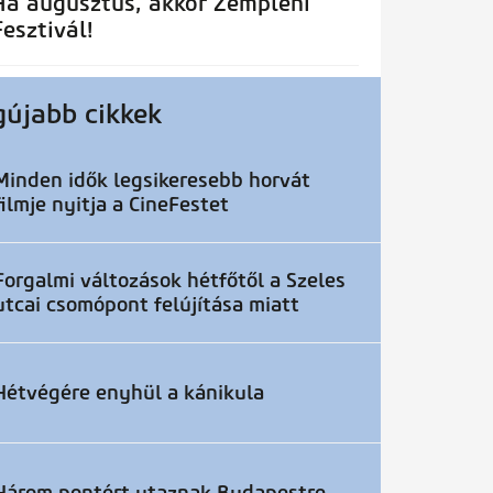
Ha augusztus, akkor Zempléni
Fesztivál!
gújabb cikkek
Minden idők legsikeresebb horvát
filmje nyitja a CineFestet
Forgalmi változások hétfőtől a Szeles
utcai csomópont felújítása miatt
Hétvégére enyhül a kánikula