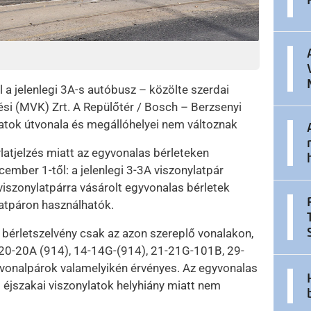
 a jelenlegi 3A-s autóbusz – közölte szerdai
i (MVK) Zrt. A Repülőtér / Bosch – Berzsenyi
ratok útvonala és megállóhelyei nem változnak
ylatjelzés miatt az egyvonalas bérleteken
cember 1-től: a jelenlegi 3-3A viszonylatpár
 viszonylatpárra vásárolt egyvonalas bérletek
latpáron használhatók.
 bérletszelvény csak az azon szereplő vonalakon,
-20-20A (914), 14-14G-(914), 21-21G-101B, 29-
vonalpárok valamelyikén érvényes. Az egyvonalas
t éjszakai viszonylatok helyhiány miatt nem