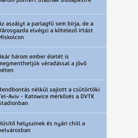
Három pontért utaznak Budapestre
Az aszályt a parlagfű sem bírja, de a
Városgazda elvégzi a kötelező irtást
Miskolcon
Akár három ember életét is
megmenthetjük véradással a jövő
héten
Rendbontás nélkül zajlott a csütörtöki
Tel-Aviv - Katowice mérkőzés a DVTK
Stadionban
Hűsítő helyszínek és nyári chill a
belvárosban