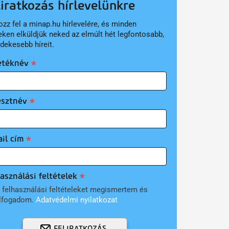
liratkozás hírlevelünkre
ozz fel a minap.hu hírlevelére, és minden
eken elküldjük neked az elmúlt hét legfontosabb,
rdekesebb híreit.
etéknév
esztnév
il cím
asználási feltételek
 felhasználási feltételeket megismertem és
lfogadom.
Adatvédelmi nyilatkozat
FELIRATKOZÁS