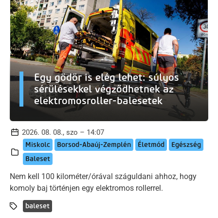
Egy gödör is elég lehet: súlyos
sérülésekkel végződhetnek az
elektromosroller-balesetek
2026. 08. 08., szo – 14:07
Miskolc
Borsod-Abaúj-Zemplén
Életmód
Egészség
Baleset
Nem kell 100 kilométer/órával száguldani ahhoz, hogy
komoly baj történjen egy elektromos rollerrel.
baleset