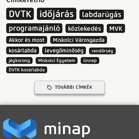
DVTK
időjárás
labdarúgás
programajánló
közlekedés
MVK
Akkor és most
Miskolci Városgazda
kosárlabda
levegőminőség
rendőrség
jégkorong
Miskolci Egyetem
ünnep
DVTK kosárlabda
TOVÁBBI CÍMKÉK