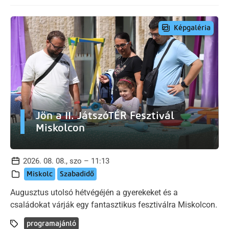
Képgaléria
Jön a II. JátszóTÉR Fesztivál
Miskolcon
2026. 08. 08., szo – 11:13
Miskolc
Szabadidő
Augusztus utolsó hétvégéjén a gyerekeket és a
családokat várják egy fantasztikus fesztiválra Miskolcon.
programajánló