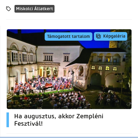
Miskolci Állatkert
Képgaléria
Támogatott tartalom
Ha augusztus, akkor Zempléni
Fesztivál!