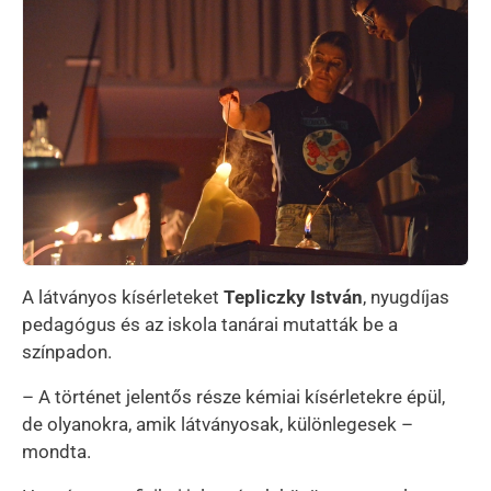
A látványos kísérleteket
Tepliczky István
, nyugdíjas
pedagógus és az iskola tanárai mutatták be a
színpadon.
– A történet jelentős része kémiai kísérletekre épül,
de olyanokra, amik látványosak, különlegesek –
mondta.