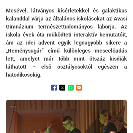
Mesével, látványos kísérletekkel és galaktikus
kalanddal várja az általános iskolásokat az Avasi
Gimnázium természettudományos laborja. Az
iskola évek óta működteti interaktív bemutatóit,
ám az idei advent egyik legnagyobb sikere a
„Reménysugár” című különleges meseelőadás
lett, amelyet már több mint ötszáz kisdiák
láthatott – első osztályosoktól egészen a
hatodikosokig.
Opens in a new window
Opens in a new window
Opens in a new window
Kép