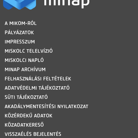
LÁBLÉC
A MIKOM-RÓL
PÁLYÁZATOK
IMPRESSZUM
MISKOLC TELELVÍZIÓ
MISKOLCI NAPLÓ
MINAP ARCHÍVUM
FELHASZNÁLÁSI FELTÉTELEK
ADATVÉDELMI TÁJÉKOZTATÓ
SÜTI TÁJÉKOZTATÓ
AKADÁLYMENTESÍTÉSI NYILATKOZAT
KÖZÉRDEKŰ ADATOK
KÖZADATKERESŐ
VISSZAÉLÉS BEJELENTÉS