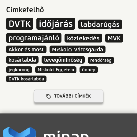
Címkefelhő
DVTK
időjárás
labdarúgás
programajánló
közlekedés
MVK
Akkor és most
Miskolci Városgazda
kosárlabda
levegőminőség
rendőrség
jégkorong
Miskolci Egyetem
ünnep
DVTK kosárlabda
TOVÁBBI CÍMKÉK