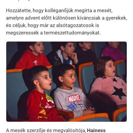
Hozzátette, hogy kolléganőjük megírta a mesét,
amelyre advent előtt különösen kíváncsiak a gyerekek,
és céljuk, hogy már az alsótagozatosok is
megszeressék a természettudományokat.
Kép
A mesék szerzője és megvalósítója,
Hainess