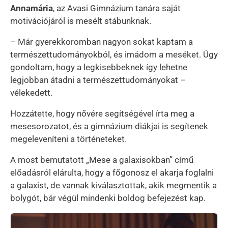
Annamária
, az Avasi Gimnázium tanára saját
motivációjáról is mesélt stábunknak.
– Már gyerekkoromban nagyon sokat kaptam a
természettudományokból, és imádom a meséket. Úgy
gondoltam, hogy a legkisebbeknek így lehetne
legjobban átadni a természettudományokat –
vélekedett.
Hozzátette, hogy nővére segítségével írta meg a
mesesorozatot, és a gimnázium diákjai is segítenek
megeleveníteni a történeteket.
A most bemutatott „Mese a galaxisokban” című
előadásról elárulta, hogy a főgonosz el akarja foglalni
a galaxist, de vannak kiválasztottak, akik megmentik a
bolygót, bár végül mindenki boldog befejezést kap.
Kép