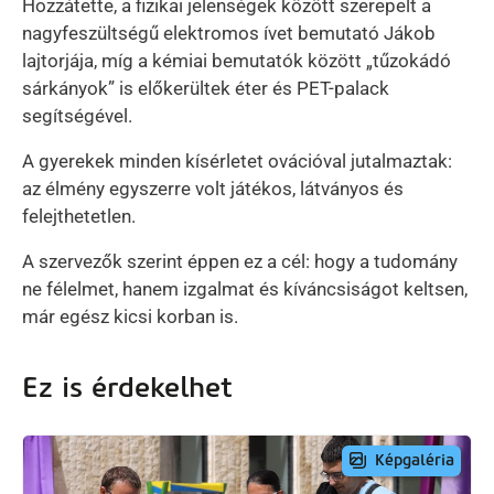
Hozzátette, a fizikai jelenségek között szerepelt a
nagyfeszültségű elektromos ívet bemutató Jákob
lajtorjája, míg a kémiai bemutatók között „tűzokádó
sárkányok” is előkerültek éter és PET-palack
segítségével.
A gyerekek minden kísérletet ovációval jutalmaztak:
az élmény egyszerre volt játékos, látványos és
felejthetetlen.
A szervezők szerint éppen ez a cél: hogy a tudomány
ne félelmet, hanem izgalmat és kíváncsiságot keltsen,
már egész kicsi korban is.
Ez is érdekelhet
Képgaléria