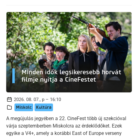
Minden idők legsikeresebb horvát
filmje nyitja a CineFestet
2026. 08. 07., p – 16:10
Miskolc
Kultúra
A megújulás jegyében a 22. CineFest több új szekcióval
várja szeptemberben Miskolcra az érdeklődőket. Ezek
egyike a V4+, amely a korábbi East of Europe verseny