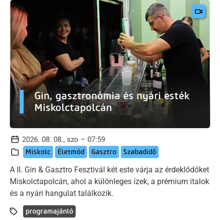
Gin, gasztronómia és nyári esték
Miskolctapolcán
2026. 08. 08., szo – 07:59
Miskolc
Életmód
Gasztro
Szabadidő
A II. Gin & Gasztro Fesztivál két este várja az érdeklődőket
Miskolctapolcán, ahol a különleges ízek, a prémium italok
és a nyári hangulat találkozik.
programajánló