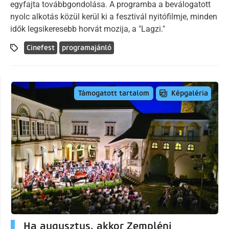
egyfajta továbbgondolása. A programba a beválogatott
nyolc alkotás közül kerül ki a fesztivál nyitófilmje, minden
idők legsikeresebb horvát mozija, a "Lagzi."
Cinefest
programajánló
Képgaléria
Támogatott tartalom
Ha augusztus, akkor Zempléni