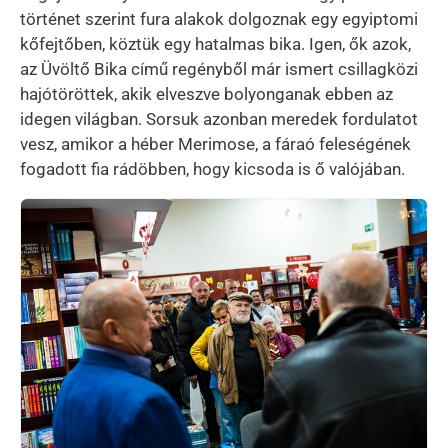
történet szerint fura alakok dolgoznak egy egyiptomi
kőfejtőben, köztük egy hatalmas bika. Igen, ők azok,
az Üvöltő Bika című regényből már ismert csillagközi
hajótöröttek, akik elveszve bolyonganak ebben az
idegen világban. Sorsuk azonban meredek fordulatot
vesz, amikor a héber Merimose, a fáraó feleségének
fogadott fia rádöbben, hogy kicsoda is ő valójában.
Kép