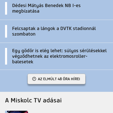
Dédesi Mátyás Benedek NB I-es
megbízatása
Felcsaptak a lángok a DVTK stadionnál
szombaton
Egy gödör is elég lehet: súlyos sérülésekkel
végződhetnek az elektromosroller-
balesetek
AZ ELMÚLT 48 ÓRA HÍREI
A Miskolc TV adásai