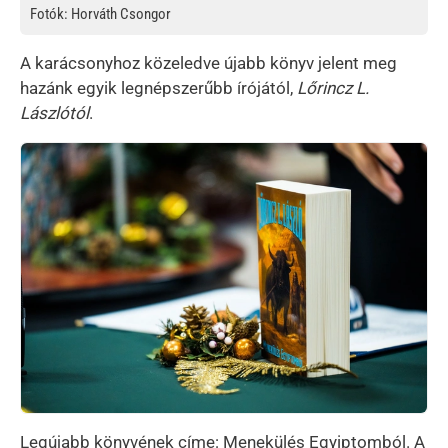
Fotók: Horváth Csongor
A karácsonyhoz közeledve újabb könyv jelent meg
hazánk egyik legnépszerűbb írójától,
Lőrincz L.
Lászlótól
.
Kép
Legújabb könyvének címe: Menekülés Egyiptomból. A