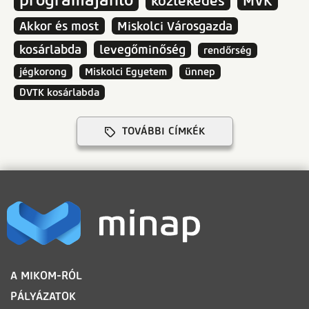
programajánló
közlekedés
MVK
Akkor és most
Miskolci Városgazda
kosárlabda
levegőminőség
rendőrség
jégkorong
Miskolci Egyetem
ünnep
DVTK kosárlabda
TOVÁBBI CÍMKÉK
LÁBLÉC
A MIKOM-RÓL
PÁLYÁZATOK