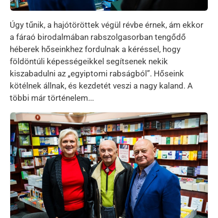
Úgy tűnik, a hajótöröttek végül révbe érnek, ám ekkor
a fáraó birodalmában rabszolgasorban tengődő
héberek hőseinkhez fordulnak a kéréssel, hogy
földöntúli képességeikkel segítsenek nekik
kiszabadulni az „egyiptomi rabságból”. Hőseink
kötélnek állnak, és kezdetét veszi a nagy kaland. A
többi már történelem...
Kép