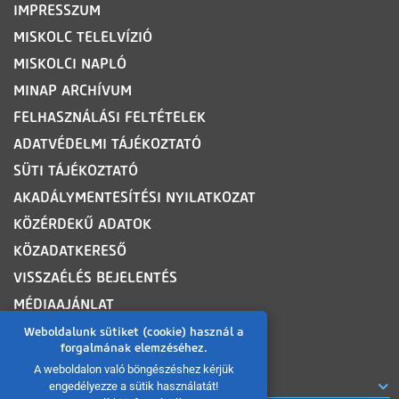
IMPRESSZUM
MISKOLC TELELVÍZIÓ
MISKOLCI NAPLÓ
MINAP ARCHÍVUM
FELHASZNÁLÁSI FELTÉTELEK
ADATVÉDELMI TÁJÉKOZTATÓ
SÜTI TÁJÉKOZTATÓ
AKADÁLYMENTESÍTÉSI NYILATKOZAT
KÖZÉRDEKŰ ADATOK
KÖZADATKERESŐ
VISSZAÉLÉS BEJELENTÉS
MÉDIAAJÁNLAT
OLDALTÉRKÉP
Weboldalunk sütiket (cookie) használ a
forgalmának elemzéséhez.
A weboldalon való böngészéshez kérjük
ROVATOK
engedélyezze a sütik használatát!