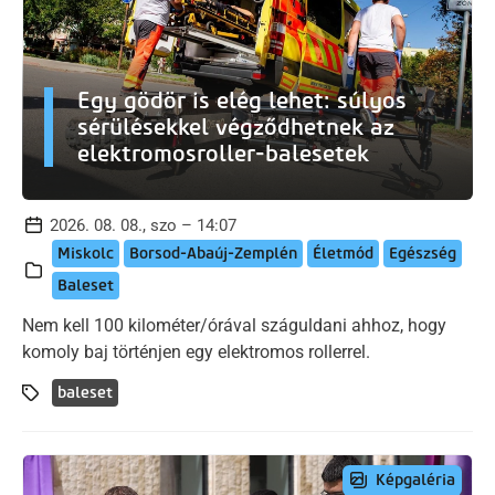
Egy gödör is elég lehet: súlyos
sérülésekkel végződhetnek az
elektromosroller-balesetek
2026. 08. 08., szo – 14:07
Miskolc
Borsod-Abaúj-Zemplén
Életmód
Egészség
Baleset
Nem kell 100 kilométer/órával száguldani ahhoz, hogy
komoly baj történjen egy elektromos rollerrel.
baleset
Képgaléria