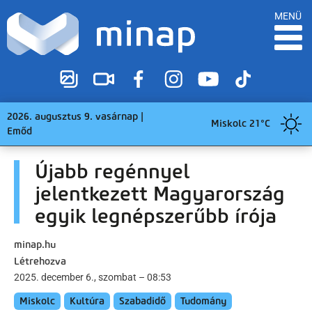
MENÜ
2026. augusztus 9. vasárnap |
Miskolc 21°C
Emőd
Újabb regénnyel
jelentkezett Magyarország
egyik legnépszerűbb írója
minap.hu
Létrehozva
2025. december 6., szombat – 08:53
Miskolc
Kultúra
Szabadidő
Tudomány