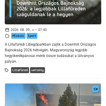
Downhill Országos Bajnokság
2026: a legjobbak Lillafüreden
száguldanak le a hegyen
2026. 08. 09., v – 07:40
Miskolc
Sport
A Lillafüredi Libegőparkban zajlik a Downhill Országos
Bajnokság 2026 hétvégén. Magyarország legjobb
hegyikerékpárosai mérik össze tudásukat a látványos
pályán.
Lillafüred
verseny