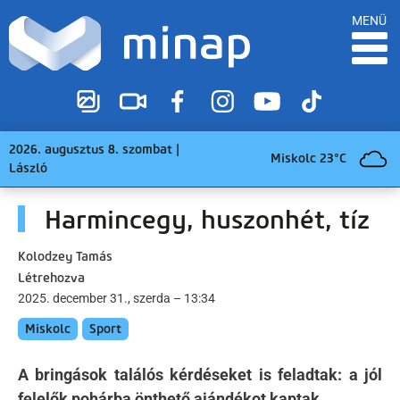
MENÜ
2026. augusztus 8. szombat |
Miskolc 23°C
László
Harmincegy, huszonhét, tíz
Kolodzey Tamás
Létrehozva
2025. december 31., szerda – 13:34
Miskolc
Sport
A bringások találós kérdéseket is feladtak: a jól
felelők pohárba önthető ajándékot kaptak.