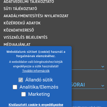
ADATVÉDELMI TÁJÉKOZTATÓ
SÜTI TÁJÉKOZTATÓ
AKADÁLYMENTESÍTÉSI NYILATKOZAT
KÖZÉRDEKŰ ADATOK
KÖZADATKERESŐ
VISSZAÉLÉS BEJELENTÉS
MÉDIAAJÁNLAT
OLDALTÉRKÉP
Weboldalunk sütiket (cookie) használ a
forgalmának elemzéséhez.
A weboldalon való böngészéshez kérjük
ROVATOK
engedélyezze a sütik használatát!
További információk
Állandó sütik
A MISKOLC TV KORÁBBI MŰSORAI
Analitika/Elemzés
Marketing
Kiválasztott cookie-k engedélyezése