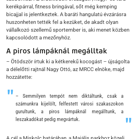
kerékpárral, fitness bringával, sőt még kemping
bicajjal is jelentkeztek. A baráti hangulatú évzárásra
huszonheten tették fel a kezüket, de akadt olyan
vállalkozó szellemű sportember is, aki menet közben
kapcsolódott a mezőnyhöz.
A piros lámpáknál megálltak
– Ötödször írtuk ki a kétkerekű kocogást – újságolta
a délelőtti rajtnál Nagy Ottó, az MRCC elnöke, majd
hozzátette:
– Semmilyen tempót nem diktáltunk, csak a
számunkra kijelölt, felfestett városi szakaszokon
gurultunk, a piros lámpáknál megálltunk, a
leszakadókat pedig megvártuk.
A cél a Miskolc határában, a Majális parkhoz közeli