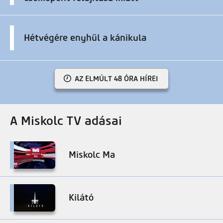
Hétvégére enyhül a kánikula
AZ ELMÚLT 48 ÓRA HÍREI
A Miskolc TV adásai
Miskolc Ma
Kilátó