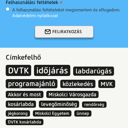
Felhasználási feltételek
A felhasználási feltételeket megismertem és elfogadom.
Adatvédelmi nyilatkozat
FELIRATKOZÁS
Címkefelhő
DVTK
időjárás
labdarúgás
programajánló
közlekedés
MVK
Akkor és most
Miskolci Városgazda
kosárlabda
levegőminőség
rendőrség
jégkorong
Miskolci Egyetem
ünnep
DVTK kosárlabda