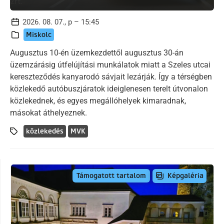
2026. 08. 07., p – 15:45
Miskolc
Augusztus 10-én üzemkezdettől augusztus 30-án
üzemzárásig útfelújítási munkálatok miatt a Szeles utcai
kereszteződés kanyarodó sávjait lezárják. Így a térségben
közlekedő autóbuszjáratok ideiglenesen terelt útvonalon
közlekednek, és egyes megállóhelyek kimaradnak,
másokat áthelyeznek.
közlekedés
MVK
Képgaléria
Támogatott tartalom