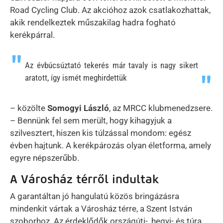
Road Cycling Club. Az akcióhoz azok csatlakozhattak,
akik rendelkeztek műszakilag hadra fogható
kerékpárral.
Az évbúcsúztató tekerés már tavaly is nagy sikert
aratott, így ismét meghirdettük
– közölte
Somogyi László
, az MRCC klubmenedzsere.
– Bennünk fel sem merült, hogy kihagyjuk a
szilvesztert, hiszen kis túlzással mondom: egész
évben hajtunk. A kerékpározás olyan életforma, amely
egyre népszerűbb.
A Városház térről indultak
A garantáltan jó hangulatú közös bringázásra
mindenkit vártak a Városház térre, a Szent István
szoborhoz. Az érdeklődők országúti-, hegyi- és túra