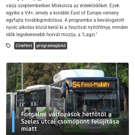
várja szeptemberben Miskolcra az érdeklődőket. Ezek
egyike a V4+, amely a korábbi East of Europe verseny
egyfajta továbbgondolása. A programba a beválogatott
nyolc alkotás közül kerül ki a fesztivál nyitófilmje, minden
idők legsikeresebb horvát mozija, a "Lagzi."
Cinefest
programajánló
Forgalmi változások hétfőtől a
Szeles utcai csomópont felújítása
miatt