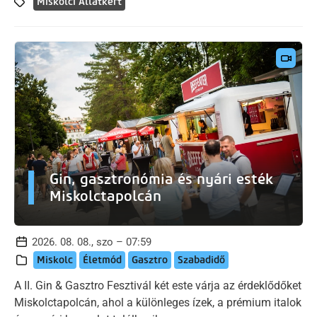
Miskolci Állatkert
Gin, gasztronómia és nyári esték
Miskolctapolcán
2026. 08. 08., szo – 07:59
Miskolc
Életmód
Gasztro
Szabadidő
A II. Gin & Gasztro Fesztivál két este várja az érdeklődőket
Miskolctapolcán, ahol a különleges ízek, a prémium italok