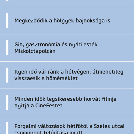
Megkezdődik a hölgyek bajnoksága is
Gin, gasztronómia és nyári esték
Miskolctapolcán
Ilyen idő vár ránk a hétvégén: átmenetileg
visszaesik a hőmérséklet
Minden idők legsikeresebb horvát filmje
nyitja a CineFestet
Forgalmi változások hétfőtől a Szeles utcai
csomópont felújítása miatt