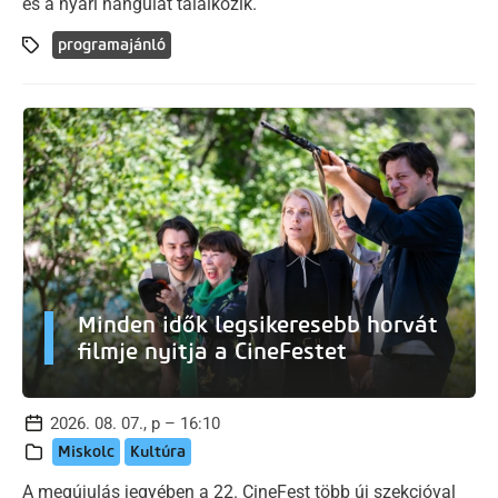
és a nyári hangulat találkozik.
programajánló
Minden idők legsikeresebb horvát
filmje nyitja a CineFestet
2026. 08. 07., p – 16:10
Miskolc
Kultúra
A megújulás jegyében a 22. CineFest több új szekcióval