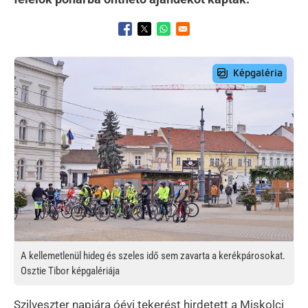
Opens in a new window
Opens in a new window
Opens in a new window
Preview Image
A kellemetlenül hideg és szeles idő sem zavarta a kerékpárosokat.
Osztie Tibor képgalériája
Szilveszter napjára óévi tekerést hirdetett a Miskolci