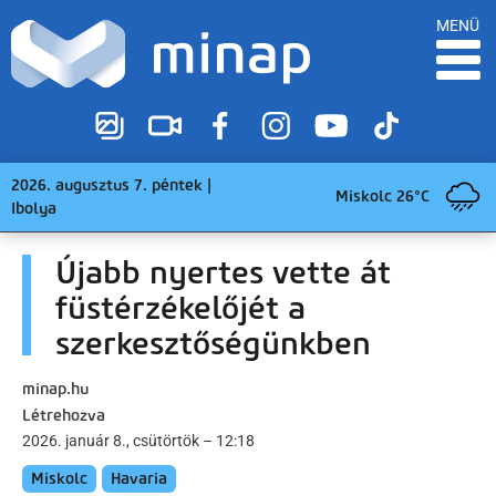
MENÜ
2026. augusztus 7. péntek |
Miskolc 26°C
Ibolya
Újabb nyertes vette át
füstérzékelőjét a
szerkesztőségünkben
minap.hu
Létrehozva
2026. január 8., csütörtök – 12:18
Miskolc
Havaria