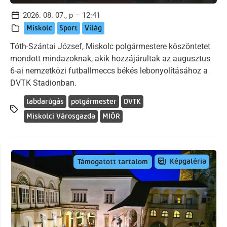
2026. 08. 07., p – 12:41
Miskolc
Sport
Világ
Tóth-Szántai József, Miskolc polgármestere köszöntetet
mondott mindazoknak, akik hozzájárultak az augusztus
6-ai nemzetközi futballmeccs békés lebonyolításához a
DVTK Stadionban.
labdarúgás
polgármester
DVTK
Miskolci Városgazda
MIÖR
Képgaléria
Támogatott tartalom