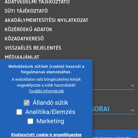
ADATVÉDELMI TÁJÉKOZTATÓ
SÜTI TÁJÉKOZTATÓ
AKADÁLYMENTESÍTÉSI NYILATKOZAT
KÖZÉRDEKŰ ADATOK
KÖZADATKERESŐ
VISSZAÉLÉS BEJELENTÉS
MÉDIAAJÁNLAT
OLDALTÉRKÉP
Weboldalunk sütiket (cookie) használ a
forgalmának elemzéséhez.
A weboldalon való böngészéshez kérjük
ROVATOK
engedélyezze a sütik használatát!
További információk
Állandó sütik
A MISKOLC TV KORÁBBI MŰSORAI
Analitika/Elemzés
Marketing
Kiválasztott cookie-k engedélyezése
Minden jog fenntartva 2026 © MIKOM Miskolci Kommunikációs