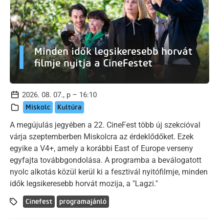
Minden idők legsikeresebb horvát
filmje nyitja a CineFestet
2026. 08. 07., p – 16:10
Miskolc
Kultúra
A megújulás jegyében a 22. CineFest több új szekcióval
várja szeptemberben Miskolcra az érdeklődőket. Ezek
egyike a V4+, amely a korábbi East of Europe verseny
egyfajta továbbgondolása. A programba a beválogatott
nyolc alkotás közül kerül ki a fesztivál nyitófilmje, minden
idők legsikeresebb horvát mozija, a "Lagzi."
Cinefest
programajánló