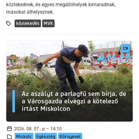
közlekednek, és egyes megállóhelyek kimaradnak,
másokat áthelyeznek.
közlekedés
MVK
Az aszályt a parlagfű sem bírja, de
a Városgazda elvégzi a kötelező
irtást Miskolcon
2026. 08. 07., p – 14:10
Miskolc
Egészség
Környezet