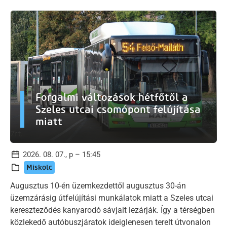
Forgalmi változások hétfőtől a
Szeles utcai csomópont felújítása
miatt
2026. 08. 07., p – 15:45
Miskolc
Augusztus 10-én üzemkezdettől augusztus 30-án
üzemzárásig útfelújítási munkálatok miatt a Szeles utcai
kereszteződés kanyarodó sávjait lezárják. Így a térségben
közlekedő autóbuszjáratok ideiglenesen terelt útvonalon