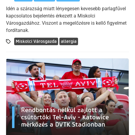
Idén a szárazság miatt lényegesen kevesebb parlagfűvel
kapcsolatos bejelentés érkezett a Miskolci
Városgazdához. Viszont a megelőzésre is kellő figyelmet
fordítanak.
Miskolci Városgazda
allergia
Rendbontás nélkül zajlott a
csütörtöki Tel-Aviv - Katowice
mérkőzés a DVTK Stadionban