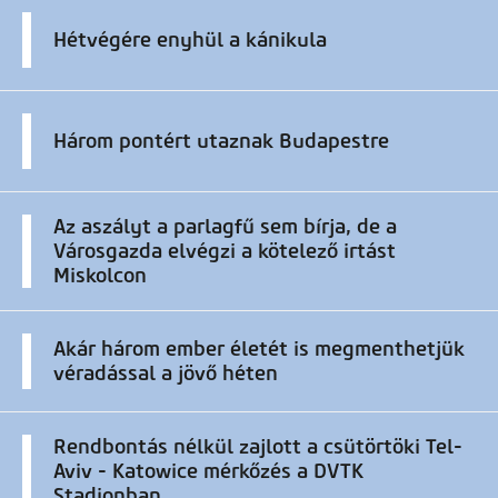
Hétvégére enyhül a kánikula
Három pontért utaznak Budapestre
Az aszályt a parlagfű sem bírja, de a
Városgazda elvégzi a kötelező irtást
Miskolcon
Akár három ember életét is megmenthetjük
véradással a jövő héten
Rendbontás nélkül zajlott a csütörtöki Tel-
Aviv - Katowice mérkőzés a DVTK
Stadionban