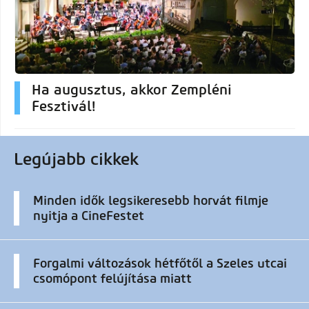
Ha augusztus, akkor Zempléni
Fesztivál!
Legújabb cikkek
Minden idők legsikeresebb horvát filmje
nyitja a CineFestet
Forgalmi változások hétfőtől a Szeles utcai
csomópont felújítása miatt