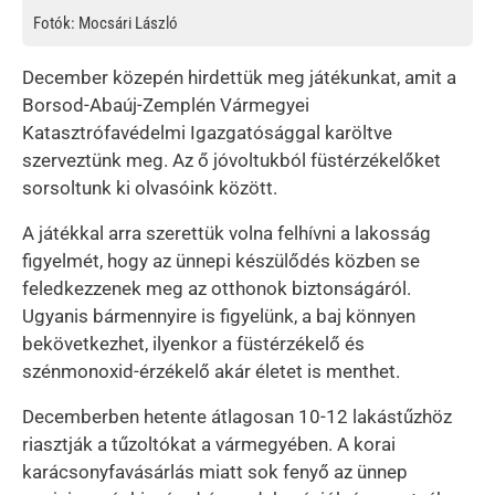
Fotók: Mocsári László
December közepén hirdettük meg játékunkat, amit a
Borsod-Abaúj-Zemplén Vármegyei
Katasztrófavédelmi Igazgatósággal karöltve
szerveztünk meg. Az ő jóvoltukból füstérzékelőket
sorsoltunk ki olvasóink között.
A játékkal arra szerettük volna felhívni a lakosság
figyelmét, hogy az ünnepi készülődés közben se
feledkezzenek meg az otthonok biztonságáról.
Ugyanis bármennyire is figyelünk, a baj könnyen
bekövetkezhet, ilyenkor a füstérzékelő és
szénmonoxid-érzékelő akár életet is menthet.
Decemberben hetente átlagosan 10-12 lakástűzhöz
riasztják a tűzoltókat a vármegyében. A korai
karácsonyfavásárlás miatt sok fenyő az ünnep