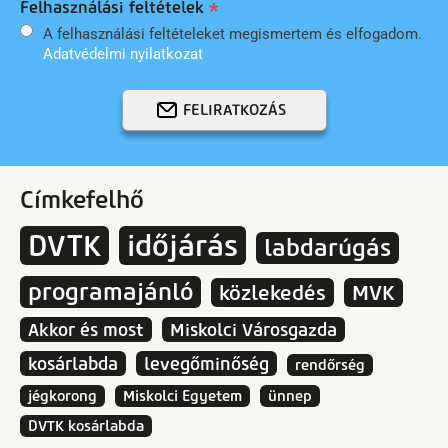
Felhasználási feltételek
A felhasználási feltételeket megismertem és elfogadom.
Adatvédelmi nyilatkozat
FELIRATKOZÁS
Címkefelhő
DVTK
időjárás
labdarúgás
programajánló
közlekedés
MVK
Akkor és most
Miskolci Városgazda
kosárlabda
levegőminőség
rendőrség
jégkorong
Miskolci Egyetem
ünnep
DVTK kosárlabda