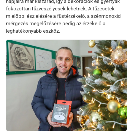
napjaira már kiszárad, így a dekorációk és gyertyák
fokozottan tűzveszélyesek lehetnek. A tűzesetek
mielőbbi észlelésére a füstérzékelő, a szénmonoxid-
mérgezés megelőzésére pedig az érzékelő a
leghatékonyabb eszköz.
Kép