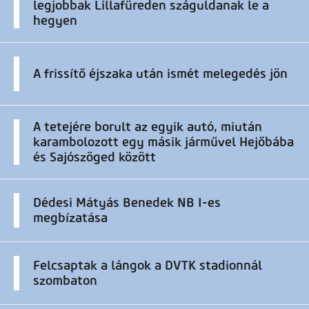
legjobbak Lillafüreden száguldanak le a
hegyen
A frissítő éjszaka után ismét melegedés jön
A tetejére borult az egyik autó, miután
karambolozott egy másik járművel Hejőbába
és Sajószöged között
Dédesi Mátyás Benedek NB I-es
megbízatása
Felcsaptak a lángok a DVTK stadionnál
szombaton