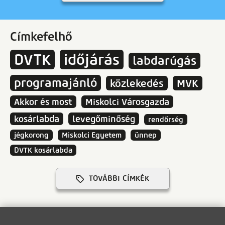
Címkefelhő
DVTK
időjárás
labdarúgás
programajánló
közlekedés
MVK
Akkor és most
Miskolci Városgazda
kosárlabda
levegőminőség
rendőrség
jégkorong
Miskolci Egyetem
ünnep
DVTK kosárlabda
TOVÁBBI CÍMKÉK