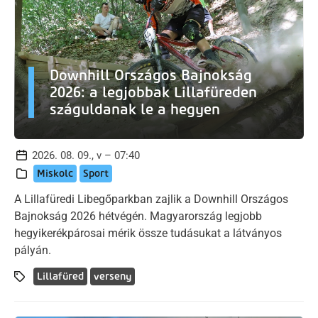
Downhill Országos Bajnokság
2026: a legjobbak Lillafüreden
száguldanak le a hegyen
2026. 08. 09., v – 07:40
Miskolc
Sport
A Lillafüredi Libegőparkban zajlik a Downhill Országos
Bajnokság 2026 hétvégén. Magyarország legjobb
hegyikerékpárosai mérik össze tudásukat a látványos
pályán.
Lillafüred
verseny