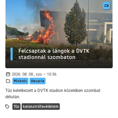
Felcsaptak a lángok a DVTK
stadionnál szombaton
2026. 08. 08., szo – 15:56
Miskolc
Havaria
Tűz keletkezett a DVTK stadion közelében szombat
délután.
Tűz
katasztrófavédelem