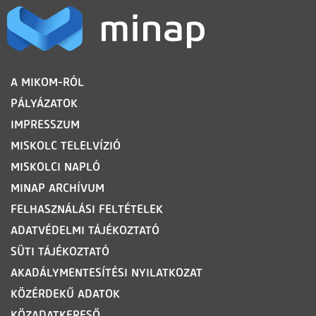
LÁBLÉC
A MIKOM-RÓL
PÁLYÁZATOK
IMPRESSZUM
MISKOLC TELELVÍZIÓ
MISKOLCI NAPLÓ
MINAP ARCHÍVUM
FELHASZNÁLÁSI FELTÉTELEK
ADATVÉDELMI TÁJÉKOZTATÓ
SÜTI TÁJÉKOZTATÓ
AKADÁLYMENTESÍTÉSI NYILATKOZAT
KÖZÉRDEKŰ ADATOK
KÖZADATKERESŐ