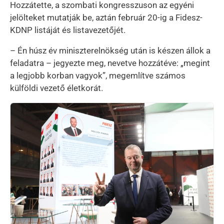
Hozzátette, a szombati kongresszuson az egyéni
jelölteket mutatják be, aztán február 20-ig a Fidesz-
KDNP listáját és listavezetőjét.
– Én húsz év miniszterelnökség után is készen állok a
feladatra – jegyezte meg, nevetve hozzátéve: „megint
a legjobb korban vagyok”, megemlítve számos
külföldi vezető életkorát.
Kép