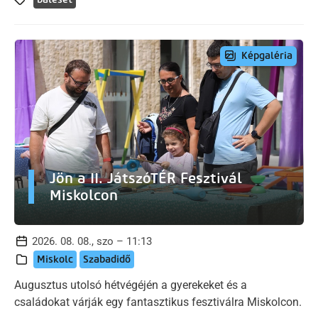
Képgaléria
Jön a II. JátszóTÉR Fesztivál
Miskolcon
2026. 08. 08., szo – 11:13
Miskolc
Szabadidő
Augusztus utolsó hétvégéjén a gyerekeket és a
családokat várják egy fantasztikus fesztiválra Miskolcon.