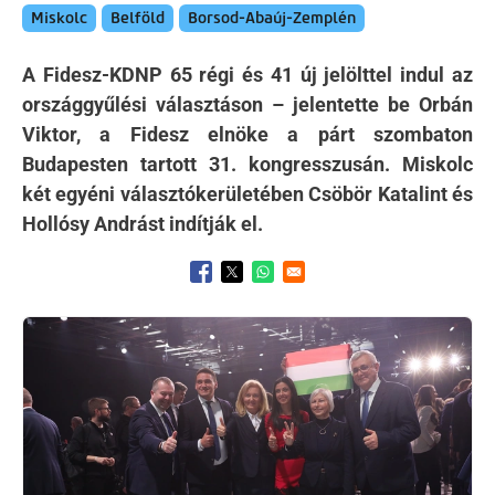
Miskolc
Belföld
Borsod-Abaúj-Zemplén
A Fidesz-KDNP 65 régi és 41 új jelölttel indul az
országgyűlési választáson – jelentette be Orbán
Viktor, a Fidesz elnöke a párt szombaton
Budapesten tartott 31. kongresszusán. Miskolc
két egyéni választókerületében Csöbör Katalint és
Hollósy Andrást indítják el.
Opens in a new window
Opens in a new window
Opens in a new window
Kép