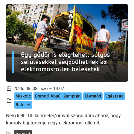
Egy gödör is elég lehet: súlyos
sérülésekkel végződhetnek az
elektromosroller-balesetek
2026. 08. 08., szo – 14:07
Miskolc
Borsod-Abaúj-Zemplén
Életmód
Egészség
Baleset
Nem kell 100 kilométer/órával száguldani ahhoz, hogy
komoly baj történjen egy elektromos rollerrel.
baleset