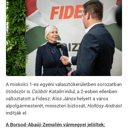
Kép
A miskolci 1-es egyéni választókerületben sorozatban
ötödször is
Csöbör Katalin
indul, a 2-esben ellenben
változtatott a Fidesz:
Kiss János
helyett a város
alpolgármesterét, miniszteri biztosát,
Hollósy Andrást
indítják el.
A Borsod-Abaúj-Zemplén vármegyei jelöltek: