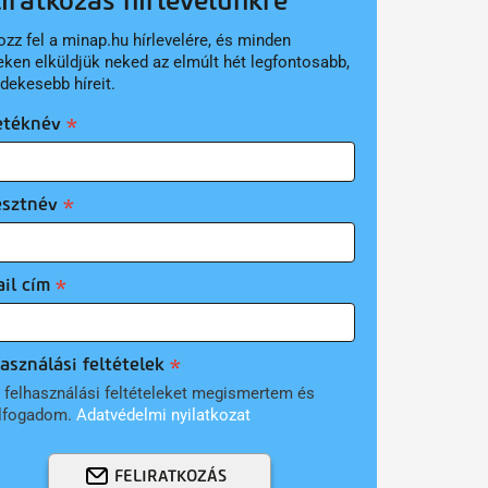
liratkozás hírlevelünkre
ozz fel a minap.hu hírlevelére, és minden
eken elküldjük neked az elmúlt hét legfontosabb,
rdekesebb híreit.
etéknév
esztnév
il cím
asználási feltételek
 felhasználási feltételeket megismertem és
lfogadom.
Adatvédelmi nyilatkozat
FELIRATKOZÁS