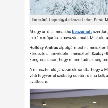
Illusztráció, Leopard gyakorlatozás közben. Forrás:
Ahogy arról a minap.hu
beszámolt
szerdán,
extrém időjárás, a havazás miatt. Miskolcra
Hollósy András
alpolgármester, miniszteri 
kérdezte a honvédelmi minisztert,
Szalay-B
kongresszuson, hogy miben tudnak segíteni
A miniszter elöljáróban elmondta, hogy a 
védi fegyverrel szükség esetén, de ha kell,
avatkozni.
Kép