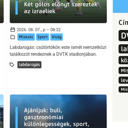
Két gólos előnyt szereztek
az izraeliek
Cí
2026. 08. 07., p – 08:32
D
Miskolc
Sport
Világ
Labdarúgás: csütörtökön este ismét nemzetközi
l
találkozót rendeznek a DVTK stadionjában.
kö
labdarúgás
Mi
le
Mis
Ajánljuk: buli,
gasztronómiai
különlegességek, sport,