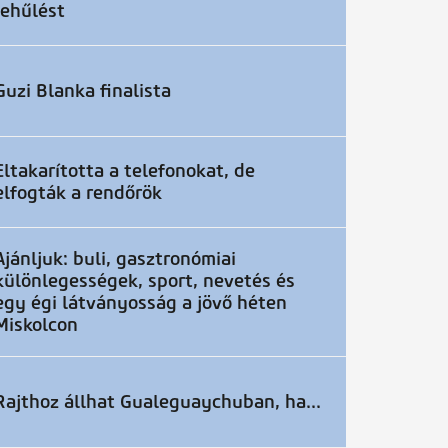
lehűlést
Guzi Blanka finalista
Eltakarította a telefonokat, de
elfogták a rendőrök
Ajánljuk: buli, gasztronómiai
különlegességek, sport, nevetés és
egy égi látványosság a jövő héten
Miskolcon
Rajthoz állhat Gualeguaychuban, ha...