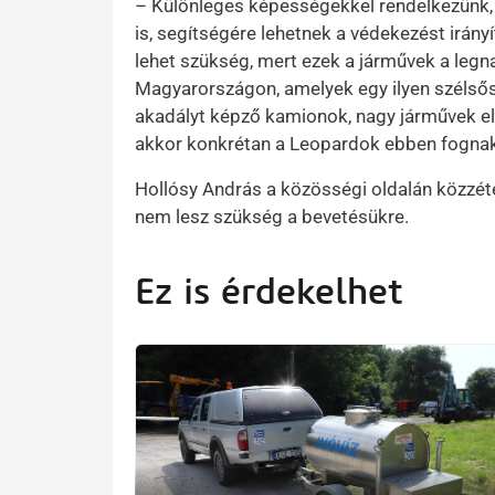
– Különleges képességekkel rendelkezünk, 
is, segítségére lehetnek a védekezést irány
lehet szükség, mert ezek a járművek a le
Magyarországon, amelyek egy ilyen szélsős
akadályt képző kamionok, nagy járművek e
akkor konkrétan a Leopardok ebben fognak
Hollósy András a közösségi oldalán közzét
nem lesz szükség a bevetésükre.
Ez is érdekelhet