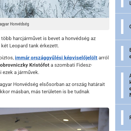
 Magyar Honvédség
 több harcjárművet is bevet a honvédség az
 két Leopard tank érkezett.
biztos,
immár országgyűlési képviselőjelölt
arról
obrovniczky Kristófot
a szombati Fidesz-
 ezek a járművek.
Magyar Honvédség elsősorban az ország határait
 akkor másban, más területen is be tudnak