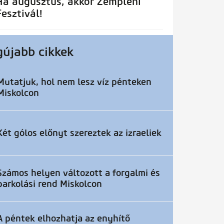
Ha augusztus, akkor Zempléni
Fesztivál!
gújabb cikkek
Mutatjuk, hol nem lesz víz pénteken
Miskolcon
Két gólos előnyt szereztek az izraeliek
Számos helyen változott a forgalmi és
parkolási rend Miskolcon
A péntek elhozhatja az enyhítő