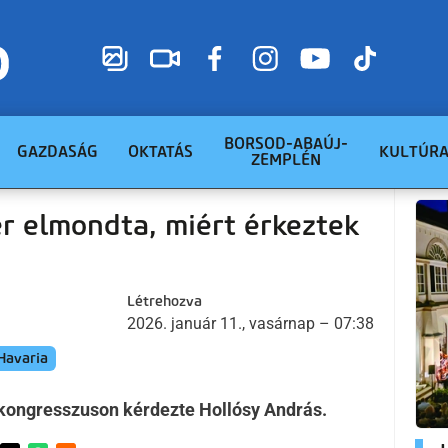
BORSOD-ABAÚJ-
GAZDASÁG
OKTATÁS
KULTÚR
ZEMPLÉN
r elmondta, miért érkeztek
Létrehozva
2026. január 11., vasárnap – 07:38
Havaria
-kongresszuson kérdezte Hollósy András.