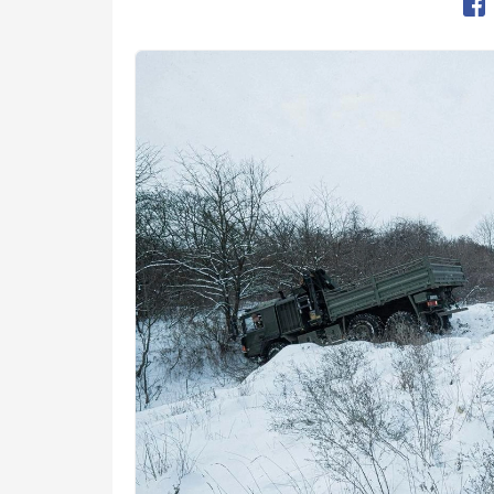
Op
Kép