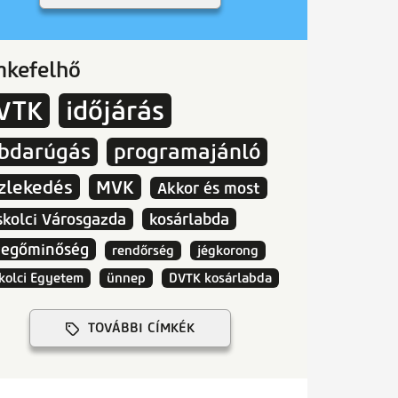
mkefelhő
VTK
időjárás
abdarúgás
programajánló
zlekedés
MVK
Akkor és most
skolci Városgazda
kosárlabda
vegőminőség
rendőrség
jégkorong
kolci Egyetem
ünnep
DVTK kosárlabda
TOVÁBBI CÍMKÉK