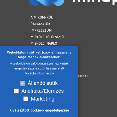
LÁBLÉC
A MIKOM-RÓL
PÁLYÁZATOK
IMPRESSZUM
MISKOLC TELELVÍZIÓ
MISKOLCI NAPLÓ
MINAP ARCHÍVUM
Weboldalunk sütiket (cookie) használ a
FELHASZNÁLÁSI FELTÉTELEK
forgalmának elemzéséhez.
ADATVÉDELMI TÁJÉKOZTATÓ
A weboldalon való böngészéshez kérjük
engedélyezze a sütik használatát!
SÜTI TÁJÉKOZTATÓ
További információk
AKADÁLYMENTESÍTÉSI NYILATKOZAT
Állandó sütik
KÖZÉRDEKŰ ADATOK
KÖZADATKERESŐ
Analitika/Elemzés
VISSZAÉLÉS BEJELENTÉS
Marketing
MÉDIAAJÁNLAT
OLDALTÉRKÉP
Kiválasztott cookie-k engedélyezése