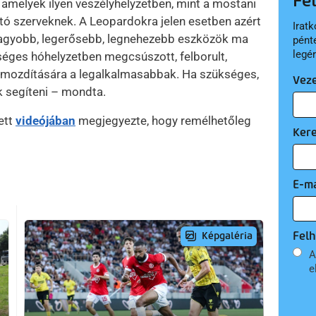
Fe
amelyek ilyen veszélyhelyzetben, mint a mostani
ító szerveknek. A Leopardokra jelen esetben azért
Iratk
gnagyobb, legerősebb, legnehezebb eszközök ma
pént
legé
éges hóhelyzetben megcsúszott, felborult,
lmozdítására a legalkalmasabbak. Ha szükséges,
Vez
 segíteni – mondta.
ett
videójában
megjegyezte, hogy remélhetőleg
Ker
E-ma
Felh
Képgaléria
A
e